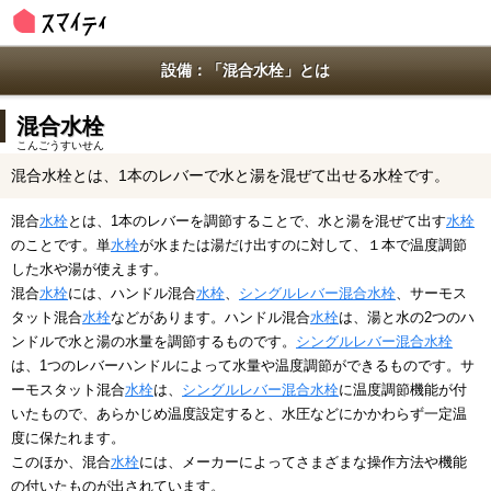
設備：「混合水栓」とは
混合水栓
こんごうすいせん
混合水栓とは、1本のレバーで水と湯を混ぜて出せる水栓です。
混合
水栓
とは、1本のレバーを調節することで、水と湯を混ぜて出す
水栓
のことです。単
水栓
が水または湯だけ出すのに対して、１本で温度調節
した水や湯が使えます。
混合
水栓
には、ハンドル混合
水栓
、
シングルレバー混合水栓
、サーモス
タット混合
水栓
などがあります。ハンドル混合
水栓
は、湯と水の2つのハ
ンドルで水と湯の水量を調節するものです。
シングルレバー混合水栓
は、1つのレバーハンドルによって水量や温度調節ができるものです。サ
ーモスタット混合
水栓
は、
シングルレバー混合水栓
に温度調節機能が付
いたもので、あらかじめ温度設定すると、水圧などにかかわらず一定温
度に保たれます。
このほか、混合
水栓
には、メーカーによってさまざまな操作方法や機能
の付いたものが出されています。