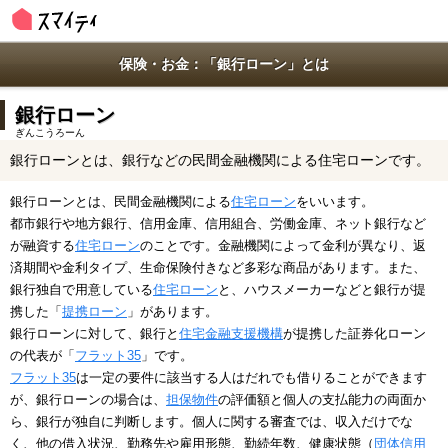
保険・お金：「銀行ローン」とは
銀行ローン
ぎんこうろーん
銀行ローンとは、銀行などの民間金融機関による住宅ローンです。
銀行ローンとは、民間金融機関による
住宅ローン
をいいます。
都市銀行や地方銀行、信用金庫、信用組合、労働金庫、ネット銀行など
が融資する
住宅ローン
のことです。金融機関によって金利が異なり、返
済期間や金利タイプ、生命保険付きなど多彩な商品があります。また、
銀行独自で用意している
住宅ローン
と、ハウスメーカーなどと銀行が提
携した「
提携ローン
」があります。
銀行ローンに対して、銀行と
住宅金融支援機構
が提携した証券化ローン
の代表が「
フラット35
」です。
フラット35
は一定の要件に該当する人はだれでも借りることができます
が、銀行ローンの場合は、
担保物件
の評価額と個人の支払能力の両面か
ら、銀行が独自に判断します。個人に関する審査では、収入だけでな
く、他の借入状況、勤務先や雇用形態、勤続年数、健康状態（
団体信用