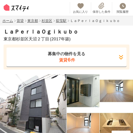
お気に入り
保存した条件
閲覧履歴
ホーム
賃貸
東京都
杉並区
荻窪駅
ＬａＰｅｒｌａＯｇｉｋｕｂｏ
ＬａＰｅｒｌａＯｇｉｋｕｂｏ
東京都杉並区天沼２丁目
(2017年築)
募集中の物件を見る
6
賃貸
件