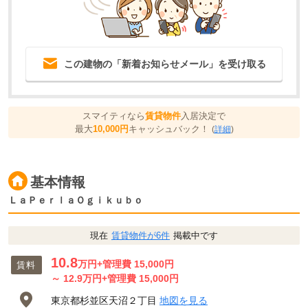
この建物の「新着お知らせメール」を受け取る
スマイティなら
賃貸物件
入居決定で
最大
10,000円
キャッシュバック！
(
詳細
)
基本情報
ＬａＰｅｒｌａＯｇｉｋｕｂｏ
現在
賃貸物件が6件
掲載中です
10.8
万円
+管理費 15,000円
賃料
～
12.9
万円
+管理費 15,000円
東京都杉並区天沼２丁目
地図を見る