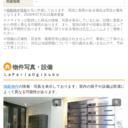
-
用途地域
※
掲載物件情報
を元に作成しております。現況に差異がある場合は現況が優先
となります。
2026年07月31日最終更新
※スマイティが取得した時点の情報・写真を表示しているため、以降に更新さ
れた内容と異なる可能性があります。また、室内の様子や設備も部屋によって
異なる可能性があります。情報に誤りがある場合は
申告フォーム
よりご連絡く
ださい。
※情報の正確性・完全性・最新性等は保証されませんので、事前にご了承の上
ご利用ください。当社は当該情報について一切の責任を負いませんので、予め
ご了承ください。
物件写真・設備
ＬａＰｅｒｌａＯｇｉｋｕｂｏ
掲載物件
の情報・写真を表示しております。室内の様子や設備は部屋に
よって異なる可能性があります。