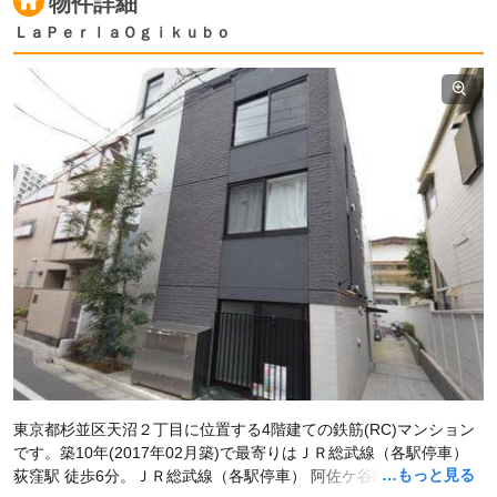
物件詳細
ＬａＰｅｒｌａＯｇｉｋｕｂｏ
東京都杉並区天沼２丁目に位置する4階建ての鉄筋(RC)マンション
です。築10年(2017年02月築)で最寄りはＪＲ総武線（各駅停車）
…もっと見る
荻窪駅 徒歩6分。ＪＲ総武線（各駅停車） 阿佐ケ谷駅 徒歩16分で