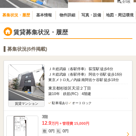
全5枚
募集状況・履歴
基本情報
物件詳細
写真・設備
地図・周辺環境
賃貸募集状況・履歴
募集状況(6件掲載)
ＪＲ総武線（各駅停車） 荻窪駅 徒歩6分
ＪＲ総武線（各駅停車） 阿佐ケ谷駅 徒歩16分
東京メトロ丸ノ内線 南阿佐ケ谷駅 徒歩18分
東京都杉並区天沼２丁目
築10年
鉄筋(RC)
4階建
駐車場あり
オートロック
賃貸マンション
3階
12.9
万円
管理費 15,000円
0円
0円
敷
礼