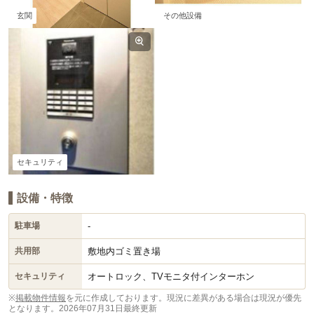
玄関
その他設備
セキュリティ
設備・特徴
-
駐車場
敷地内ゴミ置き場
共用部
オートロック、TVモニタ付インターホン
セキュリティ
※
掲載物件情報
を元に作成しております。現況に差異がある場合は現況が優先
となります。
2026年07月31日最終更新