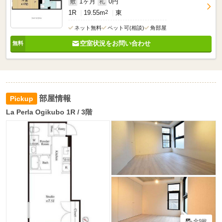
1ヶ月
0円
敷
礼
1R
19.55m
2
東
ネット無料
ペット可(相談)
角部屋
空室状況をお問い合わせ
部屋情報
La Perla Ogikubo 1R / 3階
全9枚