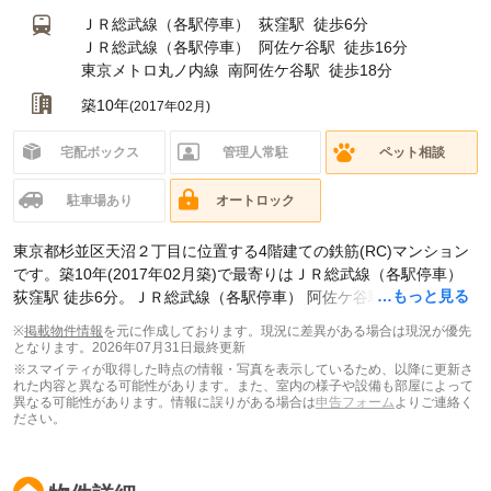
ＪＲ総武線（各駅停車）
荻窪駅
徒歩6分
ＪＲ総武線（各駅停車）
阿佐ケ谷駅
徒歩16分
東京メトロ丸ノ内線
南阿佐ケ谷駅
徒歩18分
築10年
(2017年02月)
宅配ボックス
管理人常駐
ペット相談
駐車場あり
オートロック
東京都杉並区天沼２丁目に位置する4階建ての鉄筋(RC)マンション
です。築10年(2017年02月築)で最寄りはＪＲ総武線（各駅停車）
…もっと見る
荻窪駅 徒歩6分。ＪＲ総武線（各駅停車） 阿佐ケ谷駅 徒歩16分で
す。現在スマイティに
賃貸募集中の部屋が6件(1R)
掲載されていま
※
掲載物件情報
を元に作成しております。現況に差異がある場合は現況が優先
す。
となります。
2026年07月31日最終更新
※スマイティが取得した時点の情報・写真を表示しているため、以降に更新さ
れた内容と異なる可能性があります。また、室内の様子や設備も部屋によって
異なる可能性があります。情報に誤りがある場合は
申告フォーム
よりご連絡く
ださい。