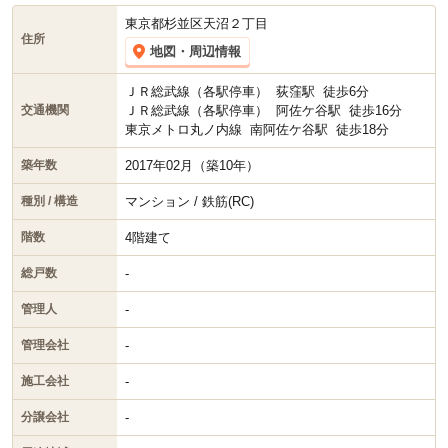
す。現在スマイティに
賃貸募集中の部屋が6件(1R)
掲載されていま
す。
東京都杉並区天沼２丁目
住所
地図・周辺情報
ＪＲ総武線（各駅停車）
荻窪駅
徒歩6分
ＪＲ総武線（各駅停車）
阿佐ケ谷駅
徒歩16分
交通機関
東京メトロ丸ノ内線
南阿佐ケ谷駅
徒歩18分
2017年02月（築10年）
築年数
マンション / 鉄筋(RC)
種別 / 構造
4階建て
階数
-
総戸数
-
管理人
-
管理会社
-
施工会社
-
分譲会社