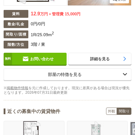
12.9
賃料
万円
管理費 15,000円
0円/0円
敷金/礼金
2
1R/25.09m
間取り/面積
3階 / 東
階数/方位
お問い合わせ
詳細を見る
部屋の特徴を見る
※
掲載物件情報
を元に作成しております。現況に差異がある場合は現況が優先
となります。
2026年07月31日最終更新
近くの募集中の賃貸物件
外観
間取り