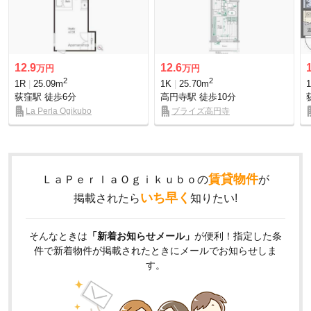
12.9
12.6
万円
万円
2
2
1R
25.09m
1K
25.70m
荻窪駅
徒歩6分
高円寺駅
徒歩10分
La Perla Ogikubo
ブライズ高円寺
賃貸物件
ＬａＰｅｒｌａＯｇｉｋｕｂｏの
が
いち早く
掲載されたら
知りたい!
そんなときは
「新着お知らせメール」
が便利！指定した条
件で新着物件が掲載されたときにメールでお知らせしま
す。