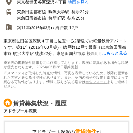
東京都世田谷区深沢４丁目
地図を見る
東急田園都市線
駒沢大学駅
徒歩22分
東急田園都市線
桜新町駅
徒歩25分
築11年
/ 総戸数 12戸
(2016年03月)
東京都世田谷区深沢４丁目に位置する2階建ての軽量鉄骨アパート
です。築11年(2016年03月築)・総戸数12戸で最寄りは東急田園都
…もっと見る
市線 駒沢大学駅 徒歩22分。東急田園都市線 桜新町駅 徒歩25分で
す。
※過去の掲載物件情報を元に作成しております。現況に差異がある場合は現況
が優先となります。
2026年06月26日最終更新
※スマイティが取得した時点の情報・写真を表示しているため、以降に更新さ
れた内容と異なる可能性があります。また、室内の様子や設備も部屋によって
異なる可能性があります。情報に誤りがある場合は
申告フォーム
よりご連絡く
ださい。
賃貸募集状況・履歴
アドラブール深沢
賃貸物件
アドラブール深沢の
が