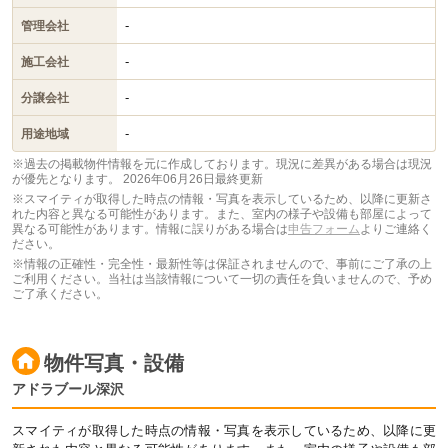
-
管理会社
-
施工会社
-
分譲会社
-
用途地域
※過去の掲載物件情報を元に作成しております。現況に差異がある場合は現況
が優先となります。
2026年06月26日最終更新
※スマイティが取得した時点の情報・写真を表示しているため、以降に更新さ
れた内容と異なる可能性があります。また、室内の様子や設備も部屋によって
異なる可能性があります。情報に誤りがある場合は
申告フォーム
よりご連絡く
ださい。
※情報の正確性・完全性・最新性等は保証されませんので、事前にご了承の上
ご利用ください。当社は当該情報について一切の責任を負いませんので、予め
ご了承ください。
物件写真・設備
アドラブール深沢
スマイティが取得した時点の情報・写真を表示しているため、以降に更