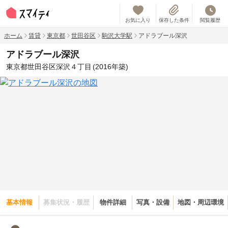
お気に入り
保存した条件
閲覧履歴
ホーム
賃貸
東京都
世田谷区
駒沢大学駅
アドラブール深沢
アドラブール深沢
東京都世田谷区深沢４丁目
(2016年築)
基本情報
募集状況・履歴
物件詳細
写真・設備
地図・周辺環境