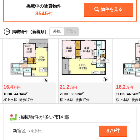
掲載中の賃貸物件
物件を見る
3545
件
外観
間取り
掲載物件（新着順）
16.4
21.2
16.2
万円
万円
万円
2
2
2
1LDK
44.34m
2LDK
55.52m
1LDK
44.34m
桜上水駅
徒歩17分
桜上水駅
徒歩17分
桜上水駅
徒歩1
掲載物件が多い市区郡
新宿区
879件
（東京都）