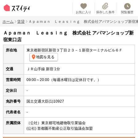
お気に入り
保存した条件
閲覧履歴
ホーム
賃貸
Ａｐａｍａｎ Ｌｅａｓｉｎｇ 株式会社アパマンショップ新宿
Ａｐａｍａｎ Ｌｅａｓｉｎｇ 株式会社 アパマンショップ新
宿東口店
所在地
東京都新宿区新宿３丁目２３－１新宿ターミナルビル６Ｆ
地図を見る
交通
ＪＲ山手線 新宿 1分
営業時間
09:00～20:00（毎週水曜日は定休日です。）
定休日
-
免許番号
国土交通大臣(1)10927
代表者名
-
所属団体
（公社）東京都宅地建物取引業協会
(公社) 首都圏不動産公正取引協議会加盟