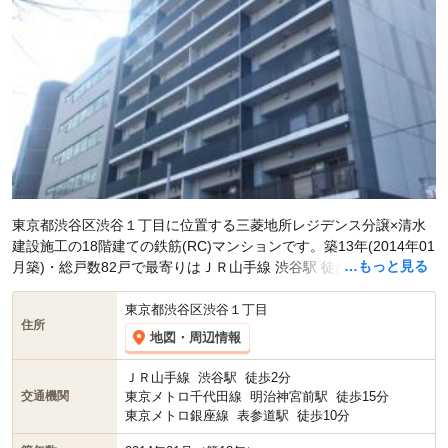
東京都渋谷区渋谷１丁目に位置する三菱地所レジデンス分譲×清水
建設施工の18階建ての鉄筋(RC)マンションです。築13年(2014年01
…もっと見る
月築)・総戸数82戸で最寄りはＪＲ山手線 渋谷駅 徒歩2分。東京メ
トロ千代田線 明治神宮前駅 徒歩15分です。現在スマイティに
賃貸
募集中の部屋が1件(2LDK)
、
中古マンション売り出し中の部屋が3
東京都渋谷区渋谷１丁目
住所
件(1LDK)
掲載されています。
地図・周辺情報
ＪＲ山手線
渋谷駅
徒歩2分
東京メトロ千代田線
明治神宮前駅
徒歩15分
交通機関
東京メトロ銀座線
表参道駅
徒歩10分