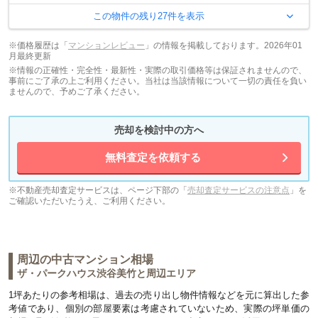
この物件の残り
27
件を表示
※価格履歴は「
マンションレビュー
」の情報を掲載しております。2026年01
月最終更新
※情報の正確性・完全性・最新性・実際の取引価格等は保証されませんので、
事前にご了承の上ご利用ください。当社は当該情報について一切の責任を負い
ませんので、予めご了承ください。
売却を検討中の方へ
無料査定を依頼する
※不動産売却査定サービスは、ページ下部の「
売却査定サービスの注意点
」を
ご確認いただいたうえ、ご利用ください。
周辺の中古マンション相場
ザ・パークハウス渋谷美竹
と周辺エリア
1坪あたりの参考相場は、過去の売り出し物件情報などを元に算出した参
考値であり、個別の部屋要素は考慮されていないため、実際の坪単価の