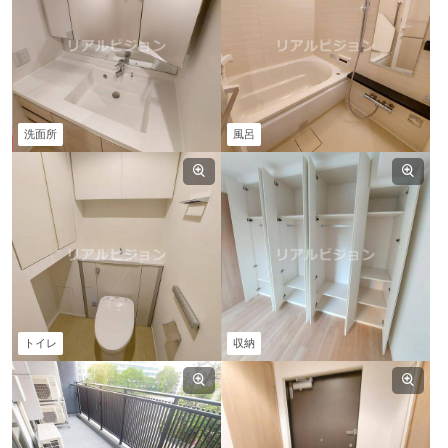
洗面所
風呂
トイレ
収納