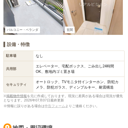
バルコニー・ベランダ
玄関
設備・特徴
なし
駐車場
エレベーター、宅配ボックス、ごみ出し24時間
共用部
OK、敷地内ゴミ置き場
オートロック、TVモニタ付インターホン、防犯カ
セキュリティ
メラ、防犯ガラス、ディンプルキー、耐震構造
※
掲載物件情報
を元に作成しております。現況に差異がある場合は現況が優先
となります。
2026年07月07日最終更新
※情報に誤りがある場合は
申告フォーム
よりご連絡ください。
地図・周辺環境