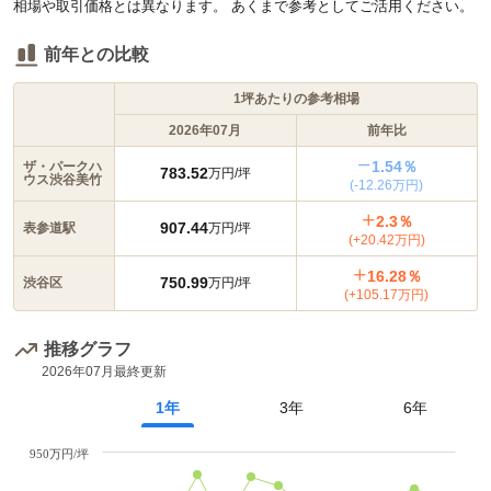
相場や取引価格とは異なります。 あくまで参考としてご活用ください。
前年との比較
1坪あたりの参考相場
2026年07月
前年比
1.54％
ザ・パークハ
783.52
万円/坪
ウス渋谷美竹
(-12.26万円)
2.3％
907.44
表参道駅
万円/坪
(+20.42万円)
16.28％
750.99
渋谷区
万円/坪
(+105.17万円)
推移グラフ
2026年07月
最終更新
1年
3年
6年
950万円/坪