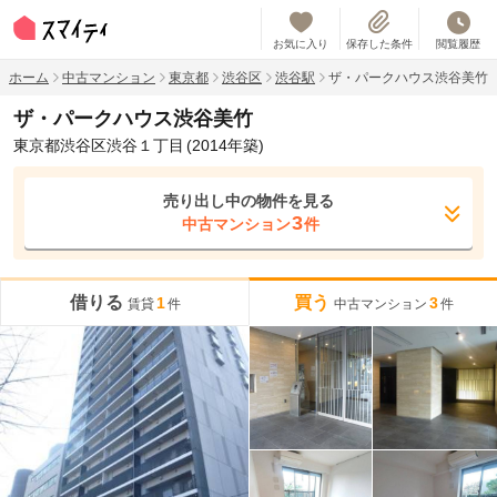
お気に入り
保存した条件
閲覧履歴
ホーム
中古マンション
東京都
渋谷区
渋谷駅
ザ・パークハウス渋谷美竹
ザ・パークハウス渋谷美竹
東京都渋谷区渋谷１丁目
(2014年築)
売り出し中の物件を見る
3
中古マンション
件
借りる
買う
1
3
賃貸
件
中古マンション
件