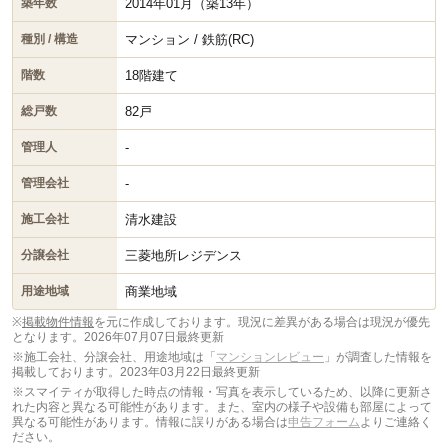
2014年01月（築13年）
築年数
マンション / 鉄筋(RC)
種別 / 構造
18階建て
階数
82戸
総戸数
-
管理人
-
管理会社
清水建設
施工会社
三菱地所レジデンス
分譲会社
商業地域
用途地域
※
掲載物件情報
を元に作成しております。現況に差異がある場合は現況が優先
となります。
2026年07月07日最終更新
※施工会社、分譲会社、用途地域は「
マンションレビュー
」が調査した情報を
掲載しております。2023年03月22日最終更新
※スマイティが取得した時点の情報・写真を表示しているため、以降に更新さ
れた内容と異なる可能性があります。また、室内の様子や設備も部屋によって
異なる可能性があります。情報に誤りがある場合は
申告フォーム
よりご連絡く
ださい。