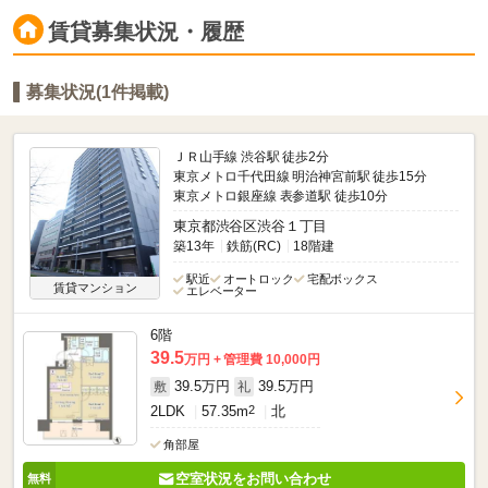
賃貸募集状況・履歴
募集状況(1件掲載)
ＪＲ山手線 渋谷駅 徒歩2分
東京メトロ千代田線 明治神宮前駅 徒歩15分
東京メトロ銀座線 表参道駅 徒歩10分
東京都渋谷区渋谷１丁目
築13年
鉄筋(RC)
18階建
駅近
オートロック
宅配ボックス
賃貸マンション
エレベーター
6階
39.5
万円
管理費 10,000円
39.5万円
39.5万円
敷
礼
2LDK
57.35m
2
北
角部屋
空室状況をお問い合わせ