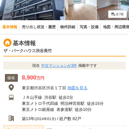
全7枚
基本情報
売り出し状況・履歴
物件詳細
写真・設備
地図・周辺環
基本情報
ザ・パークハウス渋谷美竹
現在
中古マンションが3件
掲載中です
8,900
価格
万円
東京都渋谷区渋谷１丁目
地図を見る
ＪＲ山手線
渋谷駅
徒歩2分
東京メトロ千代田線
明治神宮前駅
徒歩15分
東京メトロ銀座線
表参道駅
徒歩10分
築13年
/ 総戸数 82戸
(2014年01月)