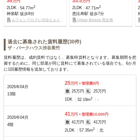
36
35.5
万円
万円
2
2
2LDK
54.77m
2LDK
47.71m
神泉駅
徒歩8分
恵比寿駅
徒歩7分
ルフォンプログレ渋谷ヒルトッ
Urban Breeze 恵比寿
プ
過去に募集された賃料履歴(30件)
ザ・パークハウス渋谷美竹
賃料履歴は、成約賃料ではなく、募集時賃料となります。募集期間を把
握するために、同じ部屋が同じ賃料にて募集されている場合でも、6か月
に1回履歴情報を追加しております。
25
万円
管理費0円
2026年04月
25万円
25万円
敷
礼
13階
2
1DK
32.19m
-
41
万円
管理費10,000円
2026年04月
41万円
41万円
敷
礼
4階
2
2LDK
57.35m
北