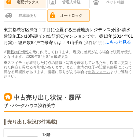
宅配ボックス
管理人常駐
ペット相談
駐車場あり
オートロック
東京都渋谷区渋谷１丁目に位置する三菱地所レジデンス分譲×清水
建設施工の18階建ての鉄筋(RC)マンションです。築13年(2014年01
…もっと見る
月築)・総戸数82戸で最寄りはＪＲ山手線 渋谷駅 徒歩2分。東京メ
トロ千代田線 明治神宮前駅 徒歩15分です。現在スマイティに
賃貸
※
掲載物件情報
を元に作成しております。現況に差異がある場合は現況が優先
募集中の部屋が1件(2LDK)
、
中古マンション売り出し中の部屋が3
となります。
2026年07月07日最終更新
件(1LDK)
掲載されています。
※スマイティが取得した時点の情報・写真を表示しているため、以降に更新さ
れた内容と異なる可能性があります。また、室内の様子や設備も部屋によって
異なる可能性があります。情報に誤りがある場合は
申告フォーム
よりご連絡く
ださい。
中古売り出し状況・履歴
ザ・パークハウス渋谷美竹
売り出し状況(3件掲載)
18階