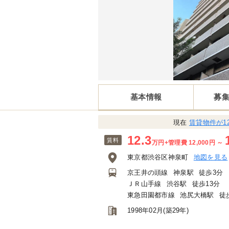
基本情報
募
現在
賃貸物件が1
12.3
賃料
万円
+管理費 12,000円
～
東京都渋谷区神泉町
地図を見る
京王井の頭線
神泉駅
徒歩3分
ＪＲ山手線
渋谷駅
徒歩13分
東急田園都市線
池尻大橋駅
徒
1998年02月(築29年)