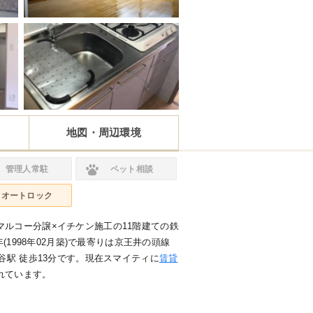
地図・周辺環境
管理人常駐
ペット相談
オートロック
ルコー分譲×イチケン施工の11階建ての鉄
年(1998年02月築)で最寄りは京王井の頭線
谷駅 徒歩13分です。現在スマイティに
賃貸
れています。