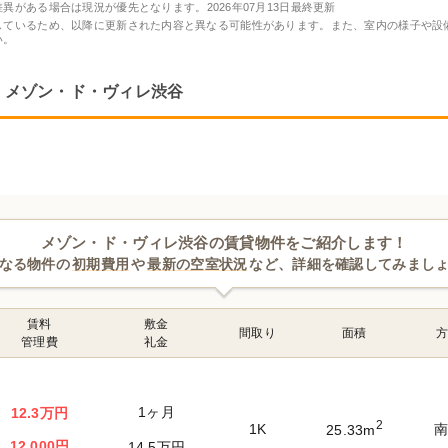
差異がある場合は現況が優先となります。
2026年07月13日最終更新
しているため、以降に更新された内容と異なる可能性があります。また、室内の様子や設
い。
メゾン・ド・ヴィレ渋谷
メゾン・ド・ヴィレ渋谷の賃貸物件をご紹介します！
なる物件の
初期費用
や
最新の空室状況
など、詳細を確認してみまし
賃料
敷金
間取り
面積
管理費
礼金
1ヶ月
12.3万円
2
1K
25.33m
12,000円
14.5万円