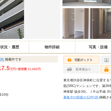
集状況・履歴
物件詳細
写真・設備
2件
掲載中です
宅配ボックス
17.5
万円
+管理費 11,000円
駐車場あり
東京都渋谷区神泉町に位置するマ
筋(SRC)マンションです。築29
神泉駅 徒歩3分。ＪＲ山手線 渋
歩10分
募集中の部屋が12件(1K)
掲載さ