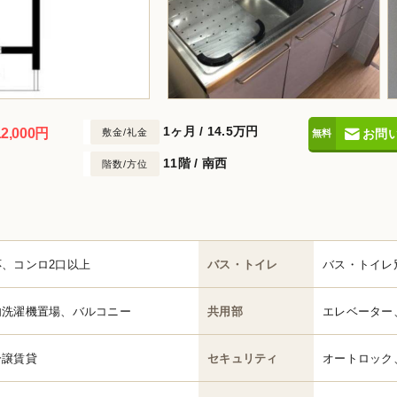
1ヶ月
/
14.5万円
2,000円
敷金/礼金
お問
11階 / 南西
階数/方位
、コンロ2口以上
バス・トイレ
バス・トイレ
内洗濯機置場、バルコニー
共用部
エレベーター
分譲賃貸
セキュリティ
オートロック