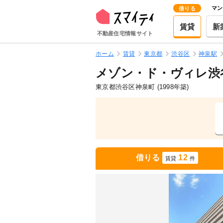
マン
借りる
賃貸
新
不動産住宅情報サイト
ホーム
賃貸
東京都
渋谷区
神泉駅
メゾン・ド・ヴィレ渋
東京都渋谷区神泉町
(1998年築)
借りる
12
賃貸
件