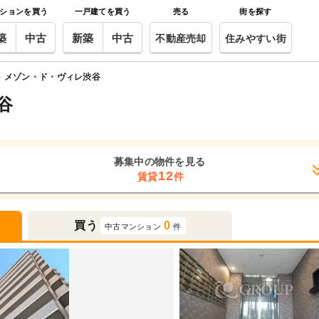
ションを買う
一戸建てを買う
売る
街を探す
築
中古
新築
中古
不動産売却
住みやすい街
メゾン・ド・ヴィレ渋谷
谷
募集中の物件を見る
12
賃貸
件
買う
0
中古マンション
件