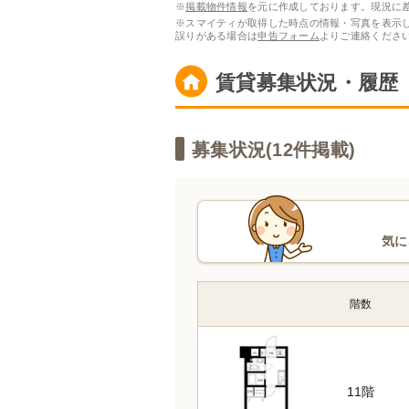
※
掲載物件情報
を元に作成しております。現況に
※スマイティが取得した時点の情報・写真を表示
誤りがある場合は
申告フォーム
よりご連絡くださ
賃貸募集状況・履歴
募集状況(
12
件掲載)
気に
階数
11階