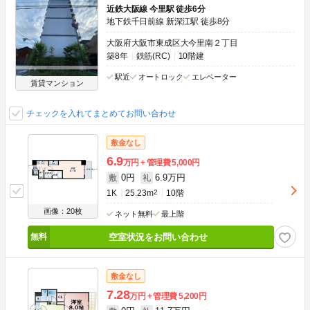
近鉄大阪線 今里駅 徒歩6分
地下鉄千日前線 新深江駅 徒歩8分
大阪府大阪市東成区大今里南２丁目
築8年
鉄筋(RC)
10階建
駅近
オートロック
エレベーター
賃貸マンション
チェックを入れてまとめてお問い合わせ
敷金なし
6.9
万円
管理費
5,000円
0円
6.9万円
敷
礼
1K
25.23m
2
10階
画像：20枚
ネット無料
最上階
空室状況をお問い合わせ
敷金なし
7.28
万円
管理費
5,200円