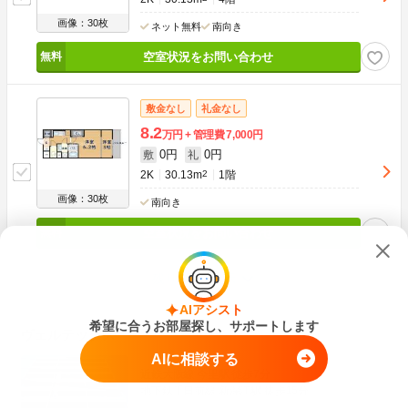
画像：30枚
ネット無料
南向き
空室状況をお問い合わせ
敷金なし
礼金なし
8.2
万円
管理費
7,000円
0円
0円
敷
礼
2K
30.13m
2
1階
画像：30枚
南向き
空室状況をお問い合わせ
残り1件を表示
AIアシスト
希望に合うお部屋探し、サポートします
ヴェルテックス
AIに相談する
近鉄大阪線 今里駅 徒歩7分
地下鉄千日前線 新深江駅 徒歩15分