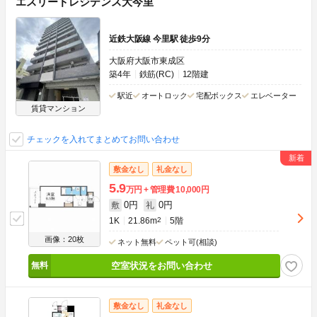
エスリードレジデンス大今里
近鉄大阪線 今里駅 徒歩9分
大阪府大阪市東成区
築4年
鉄筋(RC)
12階建
駅近
オートロック
宅配ボックス
エレベーター
賃貸マンション
チェックを入れてまとめてお問い合わせ
敷金なし
礼金なし
5.9
万円
管理費
10,000円
0円
0円
敷
礼
1K
21.86m
2
5階
画像：20枚
ネット無料
ペット可(相談)
空室状況をお問い合わせ
敷金なし
礼金なし