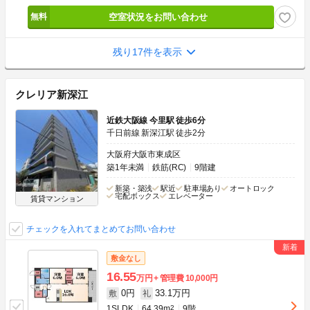
空室状況をお問い合わせ
残り17件を表示
クレリア新深江
近鉄大阪線 今里駅 徒歩6分
千日前線 新深江駅 徒歩2分
大阪府大阪市東成区
築1年未満
鉄筋(RC)
9階建
新築・築浅
駅近
駐車場あり
オートロック
宅配ボックス
エレベーター
賃貸マンション
チェックを入れてまとめてお問い合わせ
敷金なし
16.55
万円
管理費
10,000円
0円
33.1万円
敷
礼
1SLDK
64.39m
2
9階