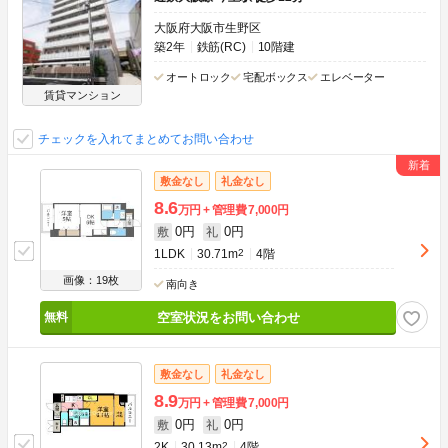
大阪府大阪市生野区
築2年
鉄筋(RC)
10階建
オートロック
宅配ボックス
エレベーター
賃貸マンション
チェックを入れてまとめてお問い合わせ
敷金なし
礼金なし
8.6
万円
管理費
7,000円
0円
0円
敷
礼
1LDK
30.71m
2
4階
画像：19枚
南向き
空室状況をお問い合わせ
敷金なし
礼金なし
8.9
万円
管理費
7,000円
0円
0円
敷
礼
2K
30.13m
2
4階