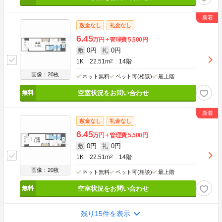
敷金なし
礼金なし
6.45
万円
管理費
5,500円
0円
0円
敷
礼
1K
22.51m
2
14階
画像：20枚
ネット無料
ペット可(相談)
最上階
空室状況をお問い合わせ
敷金なし
礼金なし
6.45
万円
管理費
5,500円
0円
0円
敷
礼
1K
22.51m
2
14階
画像：20枚
ネット無料
ペット可(相談)
最上階
空室状況をお問い合わせ
残り15件を表示