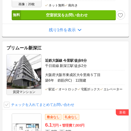
画像：20枚
ネット無料
南向き
空室状況をお問い合わせ
残り1件を表示
プリムール新深江
近鉄大阪線 今里駅 徒歩9分
千日前線 新深江駅 徒歩2分
大阪府大阪市東成区大今里南５丁目
築6年
鉄筋(RC)
11階建
駅近
オートロック
宅配ボックス
エレベーター
賃貸マンション
チェックを入れてまとめてお問い合わせ
敷金なし
礼金なし
6.1
万円
管理費
7,000円