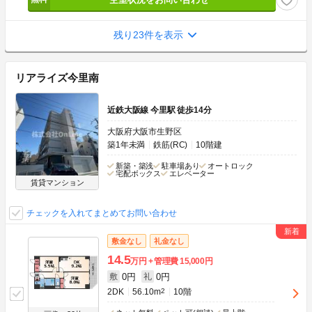
残り23件を表示
リアライズ今里南
近鉄大阪線 今里駅 徒歩14分
大阪府大阪市生野区
築1年未満
鉄筋(RC)
10階建
新築・築浅
駐車場あり
オートロック
宅配ボックス
エレベーター
賃貸マンション
チェックを入れてまとめてお問い合わせ
敷金なし
礼金なし
14.5
万円
管理費
15,000円
0円
0円
敷
礼
2DK
56.10m
2
10階