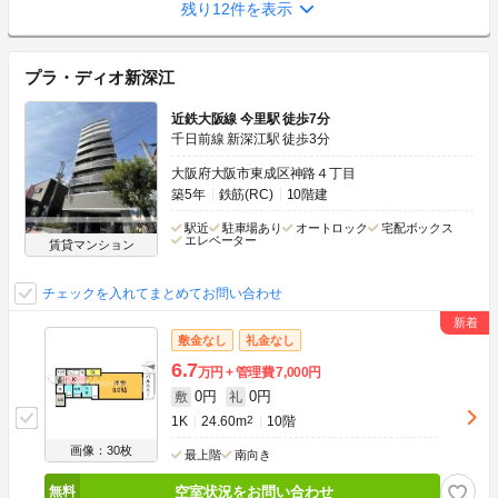
残り12件を表示
プラ・ディオ新深江
近鉄大阪線 今里駅 徒歩7分
千日前線 新深江駅 徒歩3分
大阪府大阪市東成区神路４丁目
築5年
鉄筋(RC)
10階建
駅近
駐車場あり
オートロック
宅配ボックス
エレベーター
賃貸マンション
チェックを入れてまとめてお問い合わせ
敷金なし
礼金なし
6.7
万円
管理費
7,000円
0円
0円
敷
礼
1K
24.60m
2
10階
画像：30枚
最上階
南向き
空室状況をお問い合わせ