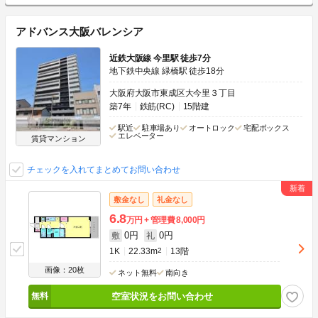
アドバンス大阪バレンシア
近鉄大阪線 今里駅 徒歩7分
地下鉄中央線 緑橋駅 徒歩18分
大阪府大阪市東成区大今里３丁目
築7年
鉄筋(RC)
15階建
駅近
駐車場あり
オートロック
宅配ボックス
エレベーター
賃貸マンション
チェックを入れてまとめてお問い合わせ
敷金なし
礼金なし
6.8
万円
管理費
8,000円
0円
0円
敷
礼
1K
22.33m
2
13階
画像：20枚
ネット無料
南向き
空室状況をお問い合わせ