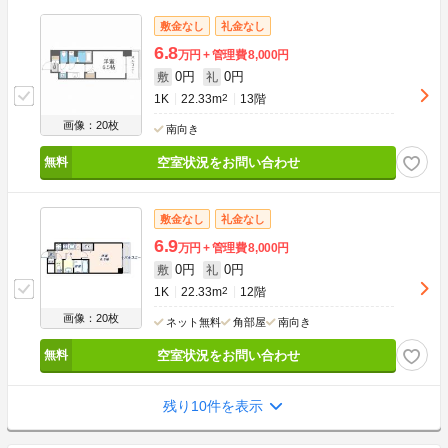
敷金なし
礼金なし
6.8
万円
管理費
8,000円
0円
0円
敷
礼
1K
22.33m
2
13階
画像：20枚
南向き
空室状況をお問い合わせ
敷金なし
礼金なし
6.9
万円
管理費
8,000円
0円
0円
敷
礼
1K
22.33m
2
12階
画像：20枚
ネット無料
角部屋
南向き
空室状況をお問い合わせ
残り10件を表示