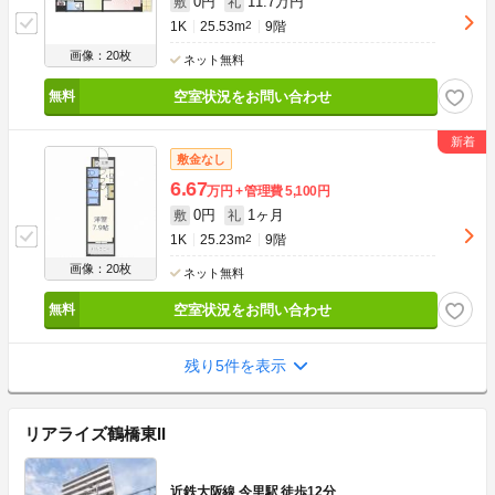
0円
11.7万円
敷
礼
1K
25.53m
2
9階
画像：20枚
ネット無料
空室状況をお問い合わせ
敷金なし
6.67
万円
管理費
5,100円
0円
1ヶ月
敷
礼
1K
25.23m
2
9階
画像：20枚
ネット無料
空室状況をお問い合わせ
残り5件を表示
リアライズ鶴橋東II
近鉄大阪線 今里駅 徒歩12分