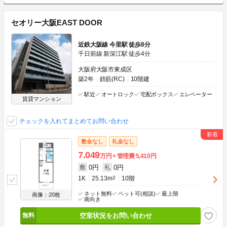
セオリー大阪EAST DOOR
近鉄大阪線 今里駅 徒歩8分
千日前線 新深江駅 徒歩4分
大阪府大阪市東成区
築2年
鉄筋(RC)
10階建
駅近
オートロック
宅配ボックス
エレベーター
賃貸マンション
チェックを入れてまとめてお問い合わせ
敷金なし
礼金なし
7.049
万円
管理費
5,410円
0円
0円
敷
礼
1K
25.13m
2
10階
ネット無料
ペット可(相談)
最上階
画像：20枚
南向き
空室状況をお問い合わせ