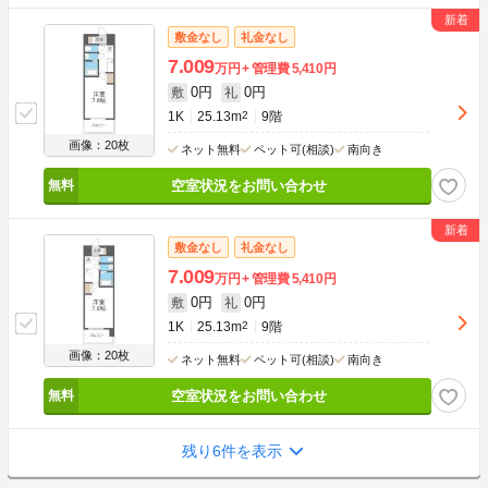
敷金なし
礼金なし
7.009
万円
管理費
5,410円
0円
0円
敷
礼
1K
25.13m
2
9階
画像：20枚
ネット無料
ペット可(相談)
南向き
空室状況をお問い合わせ
敷金なし
礼金なし
7.009
万円
管理費
5,410円
0円
0円
敷
礼
1K
25.13m
2
9階
画像：20枚
ネット無料
ペット可(相談)
南向き
空室状況をお問い合わせ
残り6件を表示