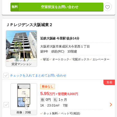
空室状況をお問い合わせ
ＪＰレジデンス大阪城東２
近鉄大阪線 今里駅 徒歩14分
大阪府大阪市東成区大今里西１丁目
築9年
鉄筋(RC)
10階建
駅近
オートロック
宅配ボックス
エレベーター
賃貸マンション
チェックを入れてまとめてお問い合わせ
敷金なし
5.95
万円
管理費
8,000円
0円
1ヶ月
敷
礼
1K
23.01m
2
7階
画像：20枚
ネット無料
ペット可(相談)