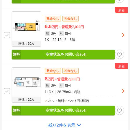
敷金なし
礼金なし
6.6
万円
管理費
7,000円
0円
0円
敷
礼
1K
22.12m
2
8階
画像：30枚
空室状況をお問い合わせ
敷金なし
礼金なし
8
万円
管理費
7,000円
0円
0円
敷
礼
1LDK
28.75m
2
8階
画像：20枚
ネット無料
ペット可(相談)
空室状況をお問い合わせ
残り2件を表示