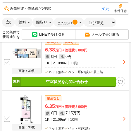
0円
7.18万円
敷
礼
1K
21.09m
2
11階
変更
近鉄難波・奈良線
今里駅
条件保存
画像：30枚
ネット無料
ペット可(相談)
最上階
賃料
間取り
こだわり
空室状況をお問い合わせ
この条件で
LINEで受け取る
メールで受け取る
新着通知を
敷金なし
礼金なし
6.38
万円
管理費
8,000円
0円
0円
敷
礼
1K
21.09m
2
11階
画像：30枚
ネット無料
ペット可(相談)
最上階
空室状況をお問い合わせ
敷金なし
6.35
万円
管理費
8,000円
0円
7.15万円
敷
礼
1K
21.09m
2
10階
画像：30枚
ネット無料
ペット可(相談)