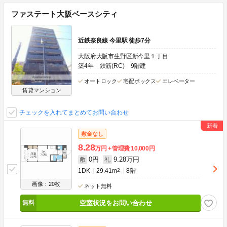
ファステート大阪ベースシティ
近鉄奈良線 今里駅 徒歩7分
大阪府大阪市生野区新今里１丁目
築4年
鉄筋(RC)
9階建
オートロック
宅配ボックス
エレベーター
賃貸マンション
チェックを入れてまとめてお問い合わせ
敷金なし
8.28
万円
管理費
10,000円
0円
9.28万円
敷
礼
1DK
29.41m
2
8階
画像：20枚
ネット無料
空室状況をお問い合わせ