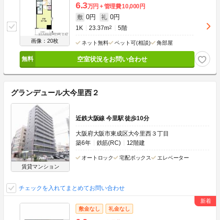
6.3
万円
管理費
10,000円
0円
0円
敷
礼
1K
23.37m
2
5階
画像：20枚
ネット無料
ペット可(相談)
角部屋
空室状況をお問い合わせ
グランデュール大今里西２
近鉄大阪線 今里駅 徒歩10分
大阪府大阪市東成区大今里西３丁目
築6年
鉄筋(RC)
12階建
オートロック
宅配ボックス
エレベーター
賃貸マンション
チェックを入れてまとめてお問い合わせ
敷金なし
礼金なし