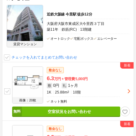
近鉄大阪線 今里駅 徒歩12分
大阪府大阪市東成区大今里西３丁目
築11年
鉄筋(RC)
13階建
オートロック
宅配ボックス
エレベーター
賃貸マンション
チェックを入れてまとめてお問い合わせ
敷金なし
6.3
万円
管理費
5,000円
0円
1ヶ月
敷
礼
1K
25.88m
2
10階
画像：20枚
ネット無料
空室状況をお問い合わせ
敷金なし