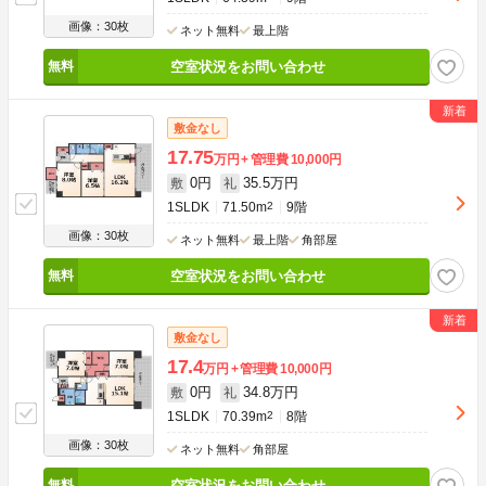
画像：30枚
ネット無料
最上階
空室状況をお問い合わせ
敷金なし
17.75
万円
管理費
10,000円
0円
35.5万円
敷
礼
1SLDK
71.50m
2
9階
画像：30枚
ネット無料
最上階
角部屋
空室状況をお問い合わせ
敷金なし
17.4
万円
管理費
10,000円
0円
34.8万円
敷
礼
1SLDK
70.39m
2
8階
画像：30枚
ネット無料
角部屋
空室状況をお問い合わせ