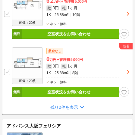
6.2
万円
管理費
5,000円
0円
1ヶ月
敷
礼
1K
25.88m
2
10階
画像：20枚
ネット無料
空室状況をお問い合わせ
敷金なし
6
万円
管理費
5,000円
0円
1ヶ月
敷
礼
1K
25.88m
2
8階
画像：20枚
ネット無料
空室状況をお問い合わせ
残り2件を表示
アドバンス大阪フェリシア