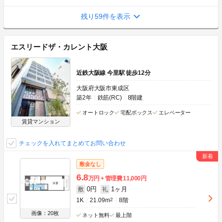
残り59件を表示
エスリードザ・カレント大阪
近鉄大阪線 今里駅 徒歩12分
大阪府大阪市東成区
築2年
鉄筋(RC)
8階建
オートロック
宅配ボックス
エレベーター
賃貸マンション
チェックを入れてまとめてお問い合わせ
敷金なし
6.8
万円
管理費
11,000円
0円
1ヶ月
敷
礼
1K
21.09m
2
8階
画像：20枚
ネット無料
最上階