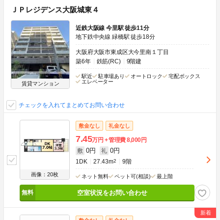
ＪＰレジデンス大阪城東４
近鉄大阪線 今里駅 徒歩11分
地下鉄中央線 緑橋駅 徒歩18分
大阪府大阪市東成区大今里南１丁目
築6年
鉄筋(RC)
9階建
駅近
駐車場あり
オートロック
宅配ボックス
エレベーター
賃貸マンション
チェックを入れてまとめてお問い合わせ
敷金なし
礼金なし
7.45
万円
管理費
8,000円
0円
0円
敷
礼
1DK
27.43m
2
9階
画像：20枚
ネット無料
ペット可(相談)
最上階
空室状況をお問い合わせ