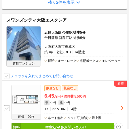
残り2件を表示
スワンズシティ大阪エスクレア
近鉄大阪線 今里駅 徒歩5分
千日前線 新深江駅 徒歩6分
大阪府大阪市東成区
築3年
鉄筋(RC)
14階建
駅近
オートロック
宅配ボックス
エレベーター
賃貸マンション
チェックを入れてまとめてお問い合わせ
敷金なし
礼金なし
6.45
万円
管理費
5,500円
0円
0円
敷
礼
1K
22.51m
2
14階
画像：20枚
ネット無料
ペット可(相談)
最上階
空室状況をお問い合わせ