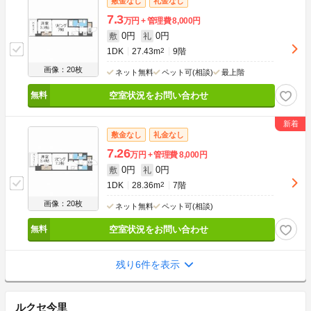
敷金なし
礼金なし
7.3
万円
管理費
8,000円
0円
0円
敷
礼
1DK
27.43m
2
9階
画像：20枚
ネット無料
ペット可(相談)
最上階
空室状況をお問い合わせ
敷金なし
礼金なし
7.26
万円
管理費
8,000円
0円
0円
敷
礼
1DK
28.36m
2
7階
画像：20枚
ネット無料
ペット可(相談)
空室状況をお問い合わせ
残り6件を表示
ルクセ今里