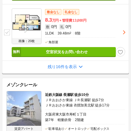
敷金なし
礼金なし
8.3
万円
管理費
13,000円
0円
0円
敷
礼
1LDK
39.48m
2
8階
画像：20枚
角部屋
空室状況をお問い合わせ
残り16件を表示
メゾンクレール
近鉄大阪線 長瀬駅 徒歩10分
ＪＲおおさか東線 ＪＲ長瀬駅 徒歩7分
ＪＲおおさか東線 衣摺加美北駅 徒歩17分
大阪府東大阪市寿町１丁目
築7年
軽量鉄骨
2階建
賃貸アパート
駐車場あり
オートロック
宅配ボックス