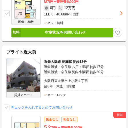
8
万円
管理費
6,000円
0円
12万円
敷
礼
1LDK
40.68m
2
2階
画像：30枚
ネット無料
空室状況をお問い合わせ
ブライト近大前
近鉄大阪線 長瀬駅 徒歩13分
近鉄難波・奈良線 八戸ノ里駅 徒歩17分
近鉄難波・奈良線 河内小阪駅 徒歩20分
大阪府東大阪市上小阪４丁目
築8年
木造
3階建
賃貸アパート
オートロック
チェックを入れてまとめてお問い合わせ
敷金なし
礼金なし
5.2
万円
管理費
5,000円