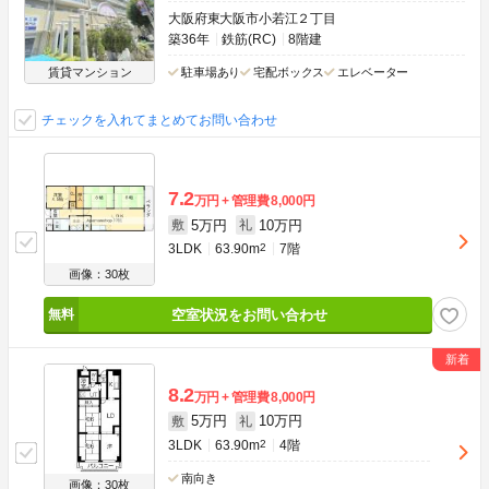
大阪府東大阪市小若江２丁目
築36年
鉄筋(RC)
8階建
賃貸マンション
駐車場あり
宅配ボックス
エレベーター
チェックを入れてまとめてお問い合わせ
7.2
万円
管理費
8,000円
5万円
10万円
敷
礼
3LDK
63.90m
2
7階
画像：30枚
空室状況をお問い合わせ
8.2
万円
管理費
8,000円
5万円
10万円
敷
礼
3LDK
63.90m
2
4階
南向き
画像：30枚