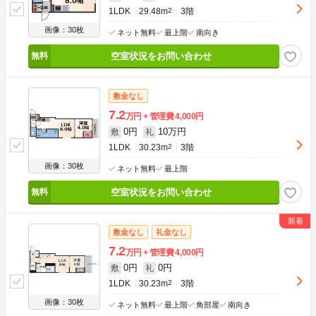
1LDK
29.48m
2
3階
画像：30枚
ネット無料
最上階
南向き
空室状況をお問い合わせ
敷金なし
7.2
万円
管理費
4,000円
0円
10万円
敷
礼
1LDK
30.23m
2
3階
画像：30枚
ネット無料
最上階
空室状況をお問い合わせ
敷金なし
礼金なし
7.2
万円
管理費
4,000円
0円
0円
敷
礼
1LDK
30.23m
2
3階
画像：30枚
ネット無料
最上階
角部屋
南向き