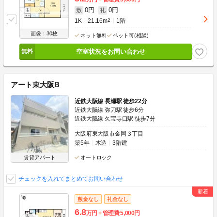
0円
0円
敷
礼
1K
21.16m
2
1階
画像：30枚
ネット無料
ペット可(相談)
空室状況をお問い合わせ
アート東大阪B
近鉄大阪線 長瀬駅 徒歩22分
近鉄大阪線 弥刀駅 徒歩6分
近鉄大阪線 久宝寺口駅 徒歩7分
大阪府東大阪市金岡３丁目
築5年
木造
3階建
賃貸アパート
オートロック
チェックを入れてまとめてお問い合わせ
敷金なし
礼金なし
6.8
万円
管理費
5,000円