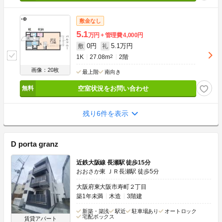
敷金なし
5.1
万円
管理費
4,000円
0円
5.1万円
敷
礼
1K
27.08m
2
2階
画像：20枚
最上階
南向き
空室状況をお問い合わせ
残り6件を表示
D porta granz
近鉄大阪線 長瀬駅 徒歩15分
おおさか東 ＪＲ長瀬駅 徒歩5分
大阪府東大阪市寿町２丁目
築1年未満
木造
3階建
新築・築浅
駅近
駐車場あり
オートロック
宅配ボックス
賃貸アパート