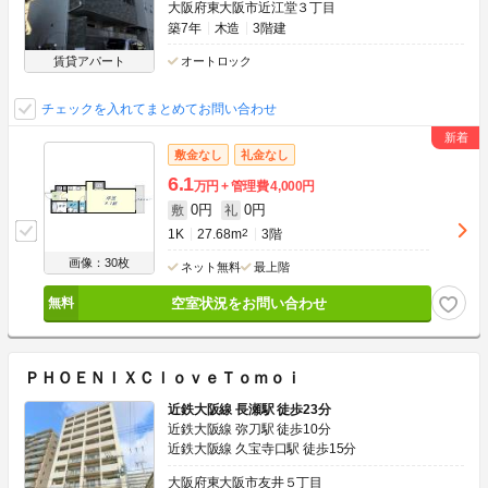
大阪府東大阪市近江堂３丁目
築7年
木造
3階建
賃貸アパート
オートロック
チェックを入れてまとめてお問い合わせ
敷金なし
礼金なし
6.1
万円
管理費
4,000円
0円
0円
敷
礼
1K
27.68m
2
3階
画像：30枚
ネット無料
最上階
空室状況をお問い合わせ
ＰＨＯＥＮＩＸＣｌｏｖｅＴｏｍｏｉ
近鉄大阪線 長瀬駅 徒歩23分
近鉄大阪線 弥刀駅 徒歩10分
近鉄大阪線 久宝寺口駅 徒歩15分
大阪府東大阪市友井５丁目