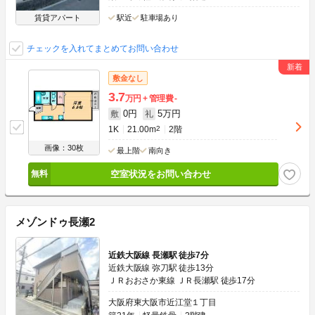
賃貸アパート
駅近
駐車場あり
チェックを入れてまとめてお問い合わせ
敷金なし
3.7
万円
管理費
-
0円
5万円
敷
礼
1K
21.00m
2
2階
画像：30枚
最上階
南向き
空室状況をお問い合わせ
メゾンドゥ長瀬2
近鉄大阪線 長瀬駅 徒歩7分
近鉄大阪線 弥刀駅 徒歩13分
ＪＲおおさか東線 ＪＲ長瀬駅 徒歩17分
大阪府東大阪市近江堂１丁目