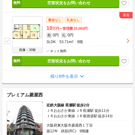
空室状況をお問い合わせ
敷金なし
礼金なし
10
万円
管理費
10,000円
0円
0円
敷
礼
3LDK
53.71m
2
9階
画像：30枚
ネット無料
空室状況をお問い合わせ
残り8件を表示
プレミアム菱屋西
近鉄大阪線 長瀬駅 徒歩2分
ＪＲおおさか東線 ＪＲ長瀬駅 徒歩11分
ＪＲおおさか東線 ＪＲ俊徳道駅 徒歩14分
大阪府東大阪市菱屋西１丁目
築12年
鉄筋(RC)
9階建