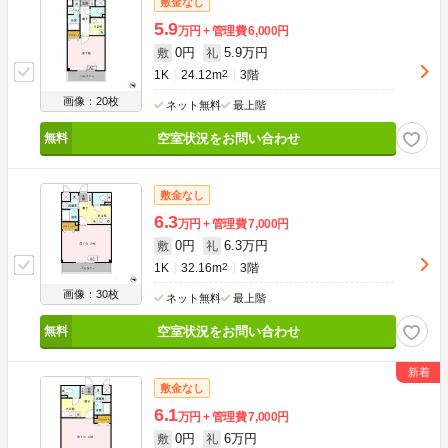
敷金なし
5.9
万円
管理費
6,000円
0円
5.9万円
敷
礼
1K
24.12m
2
3階
画像：20枚
ネット無料
最上階
空室状況をお問い合わせ
敷金なし
6.3
万円
管理費
7,000円
0円
6.3万円
敷
礼
1K
32.16m
2
3階
画像：30枚
ネット無料
最上階
空室状況をお問い合わせ
敷金なし
6.1
万円
管理費
7,000円
0円
6万円
敷
礼