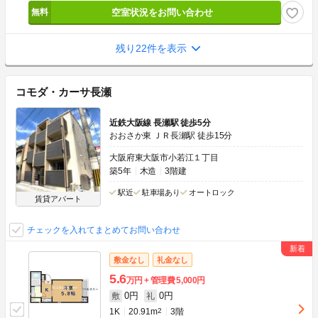
空室状況をお問い合わせ
残り22件を表示
コモダ・カーサ長瀬
近鉄大阪線 長瀬駅 徒歩5分
おおさか東 ＪＲ長瀬駅 徒歩15分
大阪府東大阪市小若江１丁目
築5年
木造
3階建
駅近
駐車場あり
オートロック
賃貸アパート
チェックを入れてまとめてお問い合わせ
敷金なし
礼金なし
5.6
万円
管理費
5,000円
0円
0円
敷
礼
1K
20.91m
2
3階