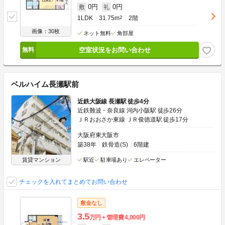
0円
0円
敷
礼
1LDK
31.75m
2
2階
画像：30枚
ネット無料
角部屋
空室状況をお問い合わせ
ベルハイム長瀬駅前
近鉄大阪線 長瀬駅 徒歩4分
近鉄難波・奈良線 河内小阪駅 徒歩26分
ＪＲおおさか東線 ＪＲ俊徳道駅 徒歩17分
大阪府東大阪市
築38年
鉄骨造(S)
6階建
賃貸マンション
駅近
駐車場あり
エレベーター
チェックを入れてまとめてお問い合わせ
敷金なし
3.5
万円
管理費
4,000円