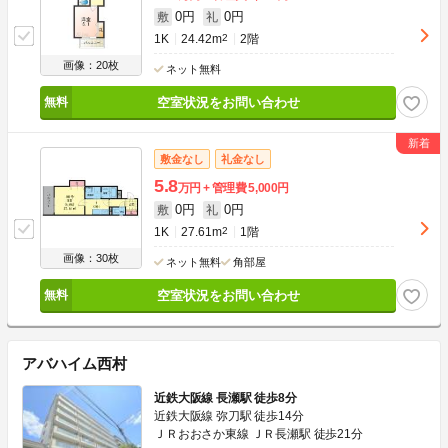
0円
0円
敷
礼
1K
24.42m
2
2階
画像：20枚
ネット無料
空室状況をお問い合わせ
敷金なし
礼金なし
5.8
万円
管理費
5,000円
0円
0円
敷
礼
1K
27.61m
2
1階
画像：30枚
ネット無料
角部屋
空室状況をお問い合わせ
アバハイム西村
近鉄大阪線 長瀬駅 徒歩8分
近鉄大阪線 弥刀駅 徒歩14分
ＪＲおおさか東線 ＪＲ長瀬駅 徒歩21分