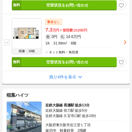
空室状況をお問い合わせ
敷金なし
7.3
万円
管理費
10,000円
0円
14.6万円
敷
礼
1K
31.99m
2
8階
画像：18枚
ネット無料
角部屋
空室状況をお問い合わせ
残り4件を表示
稲葉ハイツ
近鉄大阪線 長瀬駅 徒歩13分
近鉄大阪線 弥刀駅 徒歩5分
近鉄大阪線 久宝寺口駅 徒歩18分
大阪府東大阪市近江堂１丁目
築35年
軽量鉄骨
2階建