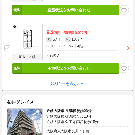
空室状況をお問い合わせ
8.2
万円
管理費
8,000円
5万円
10万円
敷
礼
3LDK
63.90m
2
4階
南向き
画像：20枚
空室状況をお問い合わせ
残り1件を表示
友井グレイス
近鉄大阪線 長瀬駅 徒歩23分
近鉄大阪線 弥刀駅 徒歩10分
近鉄大阪線 久宝寺口駅 徒歩15分
大阪府東大阪市友井５丁目