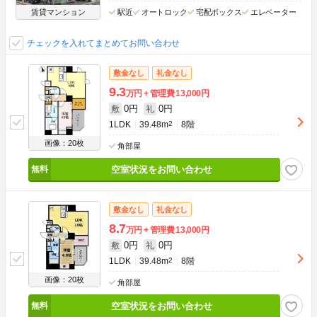
賃貸マンション
駅近
オートロック
宅配ボックス
エレベーター
チェックを入れてまとめてお問い合わせ
敷金なし
礼金なし
9.3
万円
管理費
13,000円
0円
0円
敷
礼
1LDK
39.48m
2
8階
画像：20枚
角部屋
空室状況をお問い合わせ
敷金なし
礼金なし
8.7
万円
管理費
13,000円
0円
0円
敷
礼
1LDK
39.48m
2
8階
画像：20枚
角部屋
空室状況をお問い合わせ