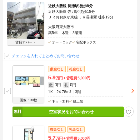
近鉄大阪線 長瀬駅 徒歩8分
近鉄大阪線 弥刀駅 徒歩18分
ＪＲおおさか東線 ＪＲ長瀬駅 徒歩19分
大阪府東大阪市
築5年
木造
3階建
賃貸アパート
オートロック
宅配ボックス
チェックを入れてまとめてお問い合わせ
敷金なし
礼金なし
5.9
万円
管理費
5,000円
0円
0円
敷
礼
1K
24.78m
2
3階
画像：30枚
ネット無料
最上階
空室状況をお問い合わせ
敷金なし
礼金なし
5.7
万円
管理費
5,000円