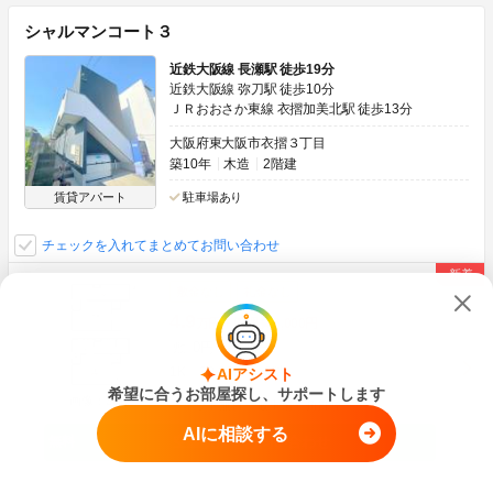
シャルマンコート３
近鉄大阪線 長瀬駅 徒歩19分
近鉄大阪線 弥刀駅 徒歩10分
ＪＲおおさか東線 衣摺加美北駅 徒歩13分
大阪府東大阪市衣摺３丁目
築10年
木造
2階建
賃貸アパート
駐車場あり
チェックを入れてまとめてお問い合わせ
敷金なし
礼金なし
4.9
万円
管理費
6,000円
0円
0円
敷
礼
1K
22.00m
2
2階
AIアシスト
希望に合うお部屋探し、サポートします
画像：30枚
ネット無料
最上階
角部屋
AIに相談する
空室状況をお問い合わせ