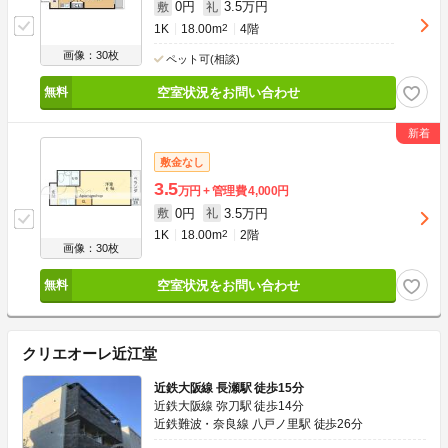
0円
3.5万円
敷
礼
1K
18.00m
2
4階
画像：30枚
ペット可(相談)
空室状況をお問い合わせ
敷金なし
3.5
万円
管理費
4,000円
0円
3.5万円
敷
礼
1K
18.00m
2
2階
画像：30枚
空室状況をお問い合わせ
クリエオーレ近江堂
近鉄大阪線 長瀬駅 徒歩15分
近鉄大阪線 弥刀駅 徒歩14分
近鉄難波・奈良線 八戸ノ里駅 徒歩26分