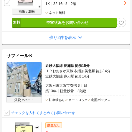
1K
32.16m
2
2階
画像：20枚
ネット無料
空室状況をお問い合わせ
残り2件を表示
サフィールＫ
近鉄大阪線 長瀬駅 徒歩15分
ＪＲおおさか東線 衣摺加美北駅 徒歩14分
近鉄大阪線 弥刀駅 徒歩14分
大阪府東大阪市衣摺３丁目
築13年
軽量鉄骨
3階建
賃貸アパート
駐車場あり
オートロック
宅配ボックス
チェックを入れてまとめてお問い合わせ
敷金なし