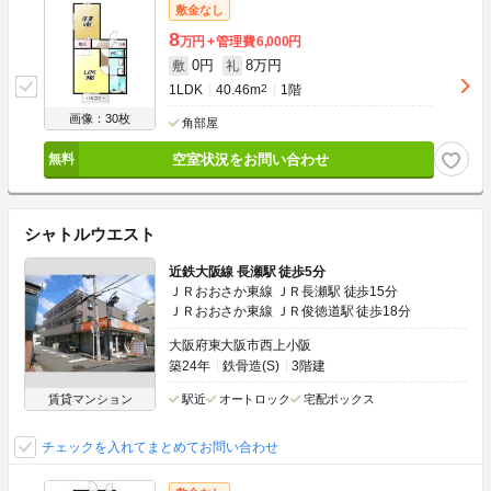
敷金なし
8
万円
管理費
6,000円
0円
8万円
敷
礼
1LDK
40.46m
2
1階
画像：30枚
角部屋
空室状況をお問い合わせ
シャトルウエスト
近鉄大阪線 長瀬駅 徒歩5分
ＪＲおおさか東線 ＪＲ長瀬駅 徒歩15分
ＪＲおおさか東線 ＪＲ俊徳道駅 徒歩18分
大阪府東大阪市西上小阪
築24年
鉄骨造(S)
3階建
賃貸マンション
駅近
オートロック
宅配ボックス
チェックを入れてまとめてお問い合わせ