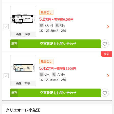
礼金なし
5.2
万円
管理費
6,000円
7万円
0円
敷
礼
1K
23.20m
2
2階
画像：14枚
空室状況をお問い合わせ
敷金なし
5.42
万円
管理費
6,000円
0円
7万円
敷
礼
1K
23.54m
2
2階
画像：30枚
空室状況をお問い合わせ
クリエオーレ小若江