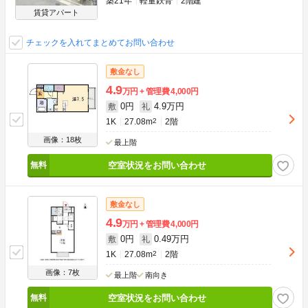
築21年
軽量鉄骨
2階建
賃貸アパート
チェックを入れてまとめてお問い合わせ
敷金なし
4.9
万円
管理費
4,000円
0円
4.9万円
敷
礼
1K
27.08m
2
2階
画像：18枚
最上階
空室状況をお問い合わせ
敷金なし
4.9
万円
管理費
4,000円
0円
0.49万円
敷
礼
1K
27.08m
2
2階
画像：7枚
最上階
南向き
空室状況をお問い合わせ