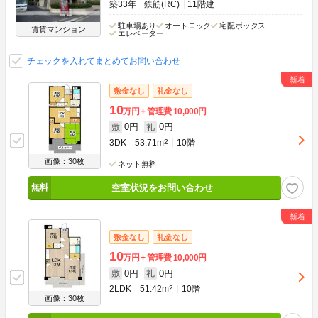
築33年
鉄筋(RC)
11階建
駐車場あり
オートロック
宅配ボックス
賃貸マンション
エレベーター
チェックを入れてまとめてお問い合わせ
敷金なし
礼金なし
10
万円
管理費
10,000円
0円
0円
敷
礼
3DK
53.71m
2
10階
画像：30枚
ネット無料
空室状況をお問い合わせ
敷金なし
礼金なし
10
万円
管理費
10,000円
0円
0円
敷
礼
2LDK
51.42m
2
10階
画像：30枚