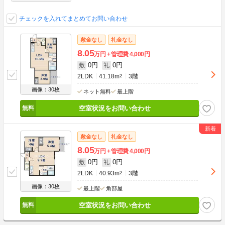
チェックを入れてまとめてお問い合わせ
敷金なし
礼金なし
8.05
万円
管理費
4,000円
0円
0円
敷
礼
2LDK
41.18m
2
3階
画像：30枚
ネット無料
最上階
空室状況をお問い合わせ
敷金なし
礼金なし
8.05
万円
管理費
4,000円
0円
0円
敷
礼
2LDK
40.93m
2
3階
画像：30枚
最上階
角部屋
空室状況をお問い合わせ