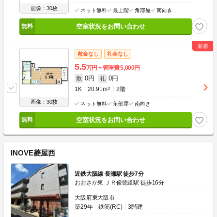
画像：30枚
ネット無料
最上階
角部屋
南向き
空室状況をお問い合わせ
敷金なし
礼金なし
5.5
万円
管理費
5,000円
0円
0円
敷
礼
1K
20.91m
2
2階
画像：30枚
ネット無料
角部屋
南向き
空室状況をお問い合わせ
INOVE菱屋西
近鉄大阪線 長瀬駅 徒歩7分
おおさか東 ＪＲ俊徳道駅 徒歩16分
大阪府東大阪市
築29年
鉄筋(RC)
3階建