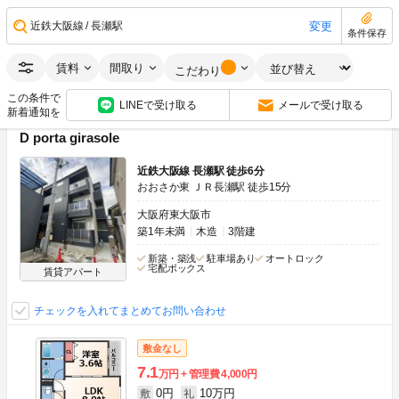
0円
15万円
敷
礼
1LDK
45.83m
2
3階
変更
近鉄大阪線
長瀬駅
条件保存
画像：30枚
ネット無料
南向き
賃料
間取り
こだわり
空室状況をお問い合わせ
この条件で
LINEで受け取る
メールで受け取る
新着通知を
D porta girasole
近鉄大阪線 長瀬駅 徒歩6分
おおさか東 ＪＲ長瀬駅 徒歩15分
大阪府東大阪市
築1年未満
木造
3階建
新築・築浅
駐車場あり
オートロック
宅配ボックス
賃貸アパート
チェックを入れてまとめてお問い合わせ
敷金なし
7.1
万円
管理費
4,000円
0円
10万円
敷
礼