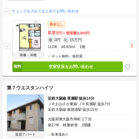
チェックを入れてまとめてお問い合わせ
敷金なし
8.9
万円
管理費
8,000円
0円
15万円
敷
礼
1LDK
46.83m
2
1階
画像：30枚
ネット無料
角部屋
空室状況をお問い合わせ
第７ウエスタンハイツ
近鉄大阪線 長瀬駅 徒歩14分
ＪＲおおさか東線 ＪＲ長瀬駅 徒歩7分
近鉄大阪線 俊徳道駅 徒歩15分
大阪府東大阪市寿町２丁目
築17年
軽量鉄骨
2階建
賃貸アパート
駐車場あり