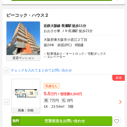
ピーコック・ハウス２
近鉄大阪線 長瀬駅 徒歩11分
おおさか東 ＪＲ長瀬駅 徒歩21分
大阪府東大阪市小若江２丁目
築24年
鉄筋(RC)
8階建
駐車場あり
オートロック
宅配ボックス
エレベーター
賃貸マンション
チェックを入れてまとめてお問い合わせ
礼金なし
5.5
万円
管理費
6,000円
7万円
0円
敷
礼
1K
23.54m
2
5階
画像：30枚
空室状況をお問い合わせ