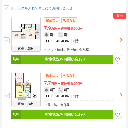
チェックを入れてまとめてお問い合わせ
敷金なし
礼金なし
7.9
万円
管理費
6,000円
0円
0円
敷
礼
1LDK
40.46m
2
2階
画像：20枚
ネット無料
最上階
角部屋
空室状況をお問い合わせ
敷金なし
礼金なし
7.7
万円
管理費
6,000円
0円
0円
敷
礼
1LDK
40.46m
2
2階
画像：20枚
最上階
角部屋
空室状況をお問い合わせ