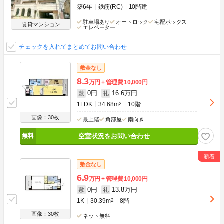
築6年
鉄筋(RC)
10階建
駐車場あり
オートロック
宅配ボックス
賃貸マンション
エレベーター
チェックを入れてまとめてお問い合わせ
敷金なし
8.3
万円
管理費
10,000円
0円
16.6万円
敷
礼
1LDK
34.68m
2
10階
画像：30枚
最上階
角部屋
南向き
空室状況をお問い合わせ
敷金なし
6.9
万円
管理費
10,000円
0円
13.8万円
敷
礼
1K
30.39m
2
8階
画像：30枚
ネット無料