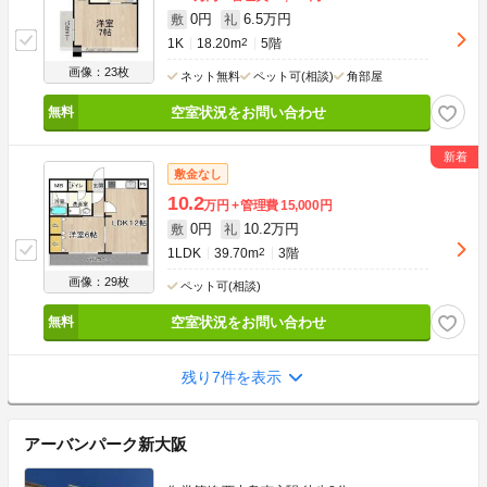
0円
6.5万円
敷
礼
1K
18.20m
2
5階
画像：23枚
ネット無料
ペット可(相談)
角部屋
空室状況をお問い合わせ
敷金なし
10.2
万円
管理費
15,000円
0円
10.2万円
敷
礼
1LDK
39.70m
2
3階
画像：29枚
ペット可(相談)
空室状況をお問い合わせ
残り7件を表示
アーバンパーク新大阪