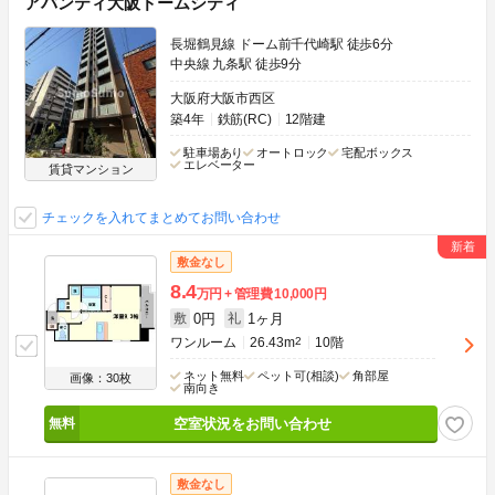
アバンティ大阪ドームシティ
長堀鶴見線 ドーム前千代崎駅 徒歩6分
中央線 九条駅 徒歩9分
大阪府大阪市西区
築4年
鉄筋(RC)
12階建
駐車場あり
オートロック
宅配ボックス
エレベーター
賃貸マンション
チェックを入れてまとめてお問い合わせ
敷金なし
8.4
万円
管理費
10,000円
0円
1ヶ月
敷
礼
ワンルーム
26.43m
2
10階
ネット無料
ペット可(相談)
角部屋
画像：30枚
南向き
空室状況をお問い合わせ
敷金なし