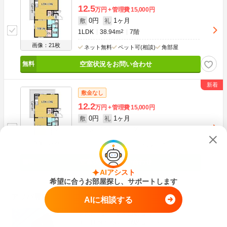
12.5
万円
管理費
15,000円
0円
1ヶ月
敷
礼
1LDK
38.94m
2
7階
画像：21枚
ネット無料
ペット可(相談)
角部屋
空室状況をお問い合わせ
敷金なし
12.2
万円
管理費
15,000円
0円
1ヶ月
敷
礼
1LDK
38.94m
2
4階
画像：20枚
ネット無料
ペット可(相談)
角部屋
空室状況をお問い合わせ
AIアシスト
希望に合うお部屋探し、サポートします
アリバ豊崎
AIに相談する
阪急神戸線 大阪梅田駅 徒歩7分
地下鉄御堂筋線 中津駅 徒歩6分