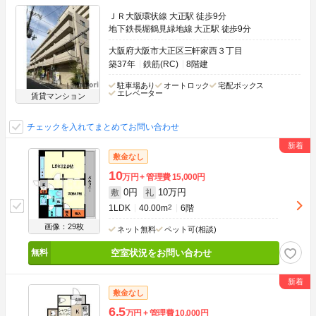
ＪＲ大阪環状線 大正駅 徒歩9分
地下鉄長堀鶴見緑地線 大正駅 徒歩9分
大阪府大阪市大正区三軒家西３丁目
築37年
鉄筋(RC)
8階建
駐車場あり
オートロック
宅配ボックス
エレベーター
賃貸マンション
チェックを入れてまとめてお問い合わせ
敷金なし
10
万円
管理費
15,000円
0円
10万円
敷
礼
1LDK
40.00m
2
6階
画像：29枚
ネット無料
ペット可(相談)
空室状況をお問い合わせ
敷金なし
6.5
万円
管理費
10,000円