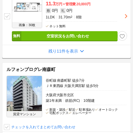
11.3
万円
管理費
20,000円
0円
0円
敷
礼
1LDK
31.70m
2
8階
画像：30枚
ネット無料
空室状況をお問い合わせ
残り11件を表示
ルフォンプログレ南森町
谷町線 南森町駅 徒歩7分
ＪＲ東西線 大阪天満宮駅 徒歩5分
大阪府大阪市北区
築1年未満
鉄筋(RC)
10階建
新築・築浅
駅近
駐車場あり
オートロック
宅配ボックス
エレベーター
賃貸マンション
チェックを入れてまとめてお問い合わせ