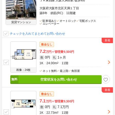
ＪＲ東西線 大阪天満宮駅 徒歩9分
大阪府大阪市北区天満１丁目
築8年
鉄筋(RC)
11階建
駐車場あり
オートロック
宅配ボックス
賃貸マンション
エレベーター
チェックを入れてまとめてお問い合わせ
敷金なし
7.2
万円
管理費
9,500円
0円
1ヶ月
敷
礼
1K
24.00m
2
11階
画像：24枚
ネット無料
最上階
角部屋
空室状況をお問い合わせ
敷金なし
7.1
万円
管理費
9,500円
0円
7.1万円
敷
礼
1K
22.73m
2
11階