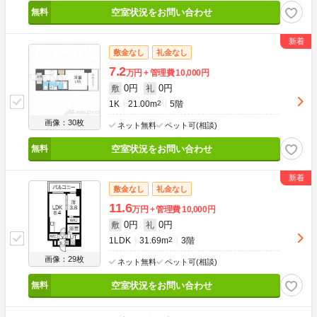
空室状況をお問い合わせ
敷金なし
礼金なし
7.2
万円
管理費
10,000円
0円
0円
敷
礼
1K
21.00m
2
5階
画像：30枚
ネット無料
ペット可(相談)
空室状況をお問い合わせ
敷金なし
礼金なし
11.6
万円
管理費
10,000円
0円
0円
敷
礼
1LDK
31.69m
2
3階
画像：29枚
ネット無料
ペット可(相談)
空室状況をお問い合わせ