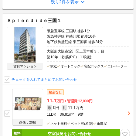
残り2件を表示
Ｓｐｌｅｎｄｉｄｅ三国１
阪急宝塚線 三国駅 徒歩1分
阪急神戸線 神崎川駅 徒歩16分
地下鉄御堂筋線 東三国駅 徒歩24分
大阪府大阪市淀川区三国本町３丁目
築10年
鉄筋(RC)
11階建
賃貸マンション
駅近
オートロック
宅配ボックス
エレベーター
チェックを入れてまとめてお問い合わせ
敷金なし
11.1
万円
管理費
12,000円
0円
11.1万円
敷
礼
1LDK
36.81m
2
9階
画像：20枚
ネット無料
ペット可(相談)
角部屋
空室状況をお問い合わせ