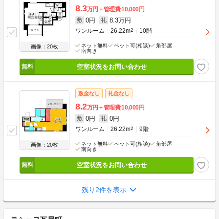
8.3
万円
管理費
10,000円
0円
8.3万円
敷
礼
ワンルーム
26.22m
2
10階
ネット無料
ペット可(相談)
角部屋
画像：20枚
南向き
空室状況をお問い合わせ
敷金なし
礼金なし
8.2
万円
管理費
10,000円
0円
0円
敷
礼
ワンルーム
26.22m
2
9階
ネット無料
ペット可(相談)
角部屋
画像：20枚
南向き
空室状況をお問い合わせ
残り2件を表示