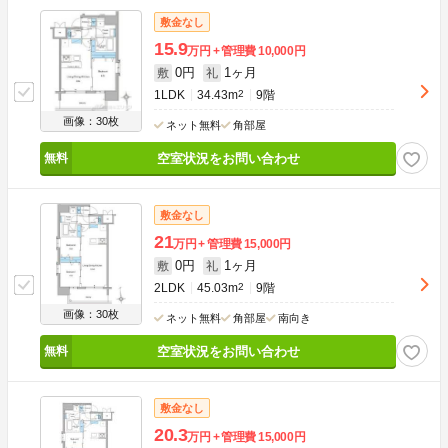
敷金なし
15.9
万円
管理費
10,000円
0円
1ヶ月
敷
礼
1LDK
34.43m
2
9階
画像：30枚
ネット無料
角部屋
空室状況をお問い合わせ
敷金なし
21
万円
管理費
15,000円
0円
1ヶ月
敷
礼
2LDK
45.03m
2
9階
画像：30枚
ネット無料
角部屋
南向き
空室状況をお問い合わせ
敷金なし
20.3
万円
管理費
15,000円