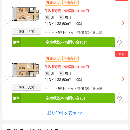
敷金なし
礼金なし
12.6
万円
管理費
10,000円
0円
0円
敷
礼
1LDK
33.60m
2
10階
画像：30枚
ネット無料
ペット可(相談)
最上階
空室状況をお問い合わせ
敷金なし
礼金なし
12.6
万円
管理費
10,000円
0円
0円
敷
礼
1LDK
33.60m
2
10階
画像：30枚
ネット無料
ペット可(相談)
最上階
空室状況をお問い合わせ
残り30件を表示