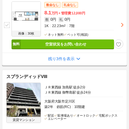
敷金なし
礼金なし
8.1
万円
管理費
12,000円
0円
0円
敷
礼
1K
22.23m
2
7階
画像：30枚
ネット無料
ペット可(相談)
空室状況をお問い合わせ
残り3件を表示
スプランディッドVIII
ＪＲ東西線 加島駅 徒歩2分
ＪＲ東西線 御幣島駅 徒歩24分
大阪府大阪市淀川区
築2年
鉄筋(RC)
10階建
駅近
駐車場あり
オートロック
宅配ボックス
エレベーター
賃貸マンション