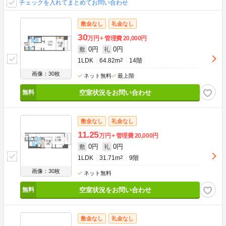
チェックを入れてまとめてお問い合わせ
敷金なし
礼金なし
30
万円
管理費
20,000円
0円
0円
敷
礼
1LDK
64.82m
2
14階
画像：30枚
ネット無料
最上階
空室状況をお問い合わせ
敷金なし
礼金なし
11.25
万円
管理費
20,000円
0円
0円
敷
礼
1LDK
31.71m
2
9階
画像：30枚
ネット無料
空室状況をお問い合わせ
敷金なし
礼金なし