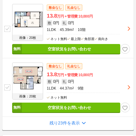
敷金なし
礼金なし
13.8
万円
管理費
10,000円
0円
0円
敷
礼
1LDK
45.39m
2
10階
画像：20枚
ネット無料
最上階
角部屋
南向き
空室状況をお問い合わせ
敷金なし
礼金なし
13.8
万円
管理費
10,000円
0円
0円
敷
礼
1LDK
44.37m
2
9階
画像：20枚
ネット無料
空室状況をお問い合わせ
残り23件を表示