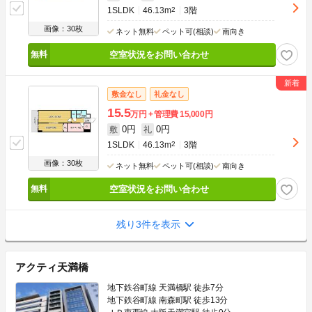
1SLDK
46.13m
2
3階
画像：30枚
ネット無料
ペット可(相談)
南向き
空室状況をお問い合わせ
敷金なし
礼金なし
15.5
万円
管理費
15,000円
0円
0円
敷
礼
1SLDK
46.13m
2
3階
画像：30枚
ネット無料
ペット可(相談)
南向き
空室状況をお問い合わせ
残り3件を表示
アクティ天満橋
地下鉄谷町線 天満橋駅 徒歩7分
地下鉄谷町線 南森町駅 徒歩13分