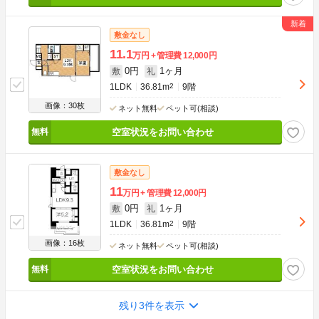
敷金なし
11.1
万円
管理費
12,000円
0円
1ヶ月
敷
礼
1LDK
36.81m
2
9階
画像：30枚
ネット無料
ペット可(相談)
空室状況をお問い合わせ
敷金なし
11
万円
管理費
12,000円
0円
1ヶ月
敷
礼
1LDK
36.81m
2
9階
画像：16枚
ネット無料
ペット可(相談)
空室状況をお問い合わせ
残り3件を表示