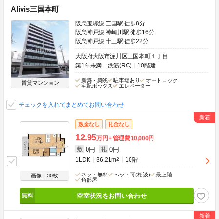
Alivis三国本町
阪急宝塚線 三国駅 徒歩8分
阪急神戸線 神崎川駅 徒歩16分
阪急神戸線 十三駅 徒歩22分
大阪府大阪市淀川区三国本町１丁目
築1年未満
鉄筋(RC)
10階建
新築・築浅
駐車場あり
オートロック
賃貸マンション
宅配ボックス
エレベーター
チェックを入れてまとめてお問い合わせ
敷金なし
礼金なし
12.95
万円
管理費
10,000円
0円
0円
敷
礼
1LDK
36.21m
2
10階
ネット無料
ペット可(相談)
最上階
画像：30枚
角部屋
空室状況をお問い合わせ