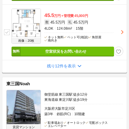
45.5
万円
管理費
45,000円
45.5万円
45.5万円
敷
礼
4LDK
124.08m
2
15階
ネット無料
ペット可(相談)
角部屋
南向き
画像：20枚
空室状況をお問い合わせ
残り12件を表示
東三国Noah
御堂筋線 東三国駅 徒歩12分
東海道線 東淀川駅 徒歩19分
大阪府大阪市淀川区
築3年
鉄筋(RC)
10階建
駐車場あり
オートロック
宅配ボックス
エレベーター
賃貸マンション