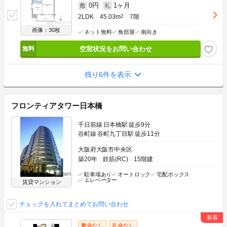
0円
1ヶ月
敷
礼
2LDK
45.03m
2
7階
画像：30枚
ネット無料
角部屋
南向き
空室状況をお問い合わせ
残り6件を表示
フロンティアタワー日本橋
千日前線 日本橋駅 徒歩9分
谷町線 谷町九丁目駅 徒歩11分
大阪府大阪市中央区
築20年
鉄筋(RC)
15階建
駐車場あり
オートロック
宅配ボックス
エレベーター
賃貸マンション
チェックを入れてまとめてお問い合わせ
敷金なし
礼金なし