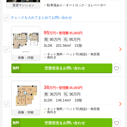
賃貸マンション
駐車場あり
オートロック
エレベーター
チェックを入れてまとめてお問い合わせ
95
万円
管理費
45,000円
95万円
95万円
敷
礼
3LDK
201.56m
2
21階
ネット無料
ペット可(相談)
角部屋
南向き
画像：25枚
空室状況をお問い合わせ
36
万円
管理費
45,000円
36万円
36万円
敷
礼
3LDK
146.14m
2
16階
ネット無料
ペット可(相談)
角部屋
南向き
画像：30枚
空室状況をお問い合わせ