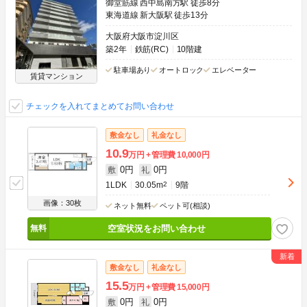
御堂筋線 西中島南方駅 徒歩8分
東海道線 新大阪駅 徒歩13分
大阪府大阪市淀川区
築2年
鉄筋(RC)
10階建
駐車場あり
オートロック
エレベーター
賃貸マンション
チェックを入れてまとめてお問い合わせ
敷金なし
礼金なし
10.9
万円
管理費
10,000円
0円
0円
敷
礼
1LDK
30.05m
2
9階
画像：30枚
ネット無料
ペット可(相談)
空室状況をお問い合わせ
敷金なし
礼金なし
15.5
万円
管理費
15,000円
0円
0円
敷
礼