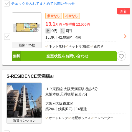
チェックを入れてまとめてお問い合わせ
敷金なし
礼金なし
13.1
万円
管理費
12,500円
0円
0円
敷
礼
1LDK
42.00m
2
4階
画像：25枚
ネット無料
ペット可(相談)
南向き
空室状況をお問い合わせ
S-RESIDENCE天満橋ar
ＪＲ東西線 大阪天満宮駅 徒歩6分
京阪本線 天満橋駅 徒歩7分
大阪府大阪市北区
築2年
鉄筋(RC)
14階建
オートロック
宅配ボックス
エレベーター
賃貸マンション