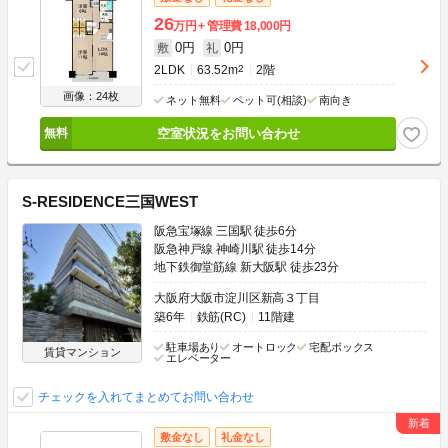
26
万円
管理費
18,000円
0円
0円
敷
礼
2LDK
63.52m
2
2階
画像：24枚
ネット無料
ペット可(相談)
南向き
空室状況をお問い合わせ
S-RESIDENCE三国WEST
阪急宝塚線 三国駅 徒歩6分
阪急神戸線 神崎川駅 徒歩14分
地下鉄御堂筋線 新大阪駅 徒歩23分
大阪府大阪市淀川区新高３丁目
築6年
鉄筋(RC)
11階建
駐車場あり
オートロック
宅配ボックス
賃貸マンション
エレベーター
チェックを入れてまとめてお問い合わせ
敷金なし
礼金なし