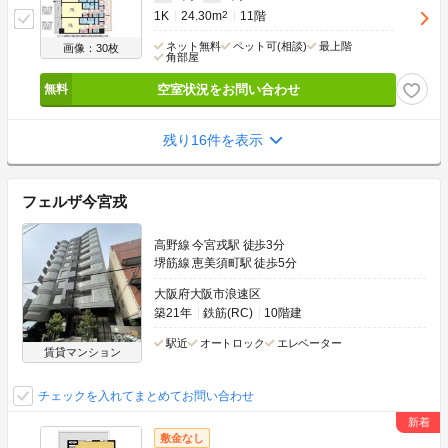
1K
24.30m
2
11階
ネット無料
ペット可(相談)
最上階
画像：30枚
角部屋
空室状況をお問い合わせ
残り16件を表示
フェルザ今宮戎
高野線 今宮戎駅 徒歩3分
堺筋線 恵美須町駅 徒歩5分
大阪府大阪市浪速区
築21年
鉄筋(RC)
10階建
駅近
オートロック
エレベーター
賃貸マンション
チェックを入れてまとめてお問い合わせ
敷金なし