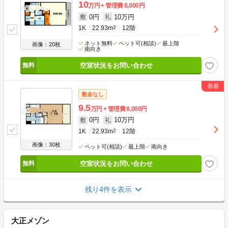
10
万円
管理費
8,000円
0円
10万円
敷
礼
1K
22.93m
2
12階
ネット無料
ペット可(相談)
最上階
画像：20枚
南向き
空室状況をお問い合わせ
敷金なし
9.5
万円
管理費
8,000円
0円
10万円
敷
礼
1K
22.93m
2
12階
画像：30枚
ペット可(相談)
最上階
南向き
空室状況をお問い合わせ
残り4件を表示
大正メゾン