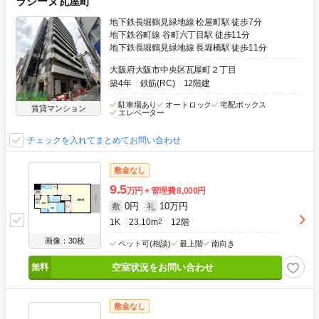
ラシーヌ瓦屋町
地下鉄長堀鶴見緑地線 松屋町駅 徒歩7分
地下鉄谷町線 谷町六丁目駅 徒歩11分
地下鉄長堀鶴見緑地線 長堀橋駅 徒歩11分
大阪府大阪市中央区瓦屋町２丁目
築4年
鉄筋(RC)
12階建
駐車場あり
オートロック
宅配ボックス
賃貸マンション
エレベーター
チェックを入れてまとめてお問い合わせ
敷金なし
9.5
万円
管理費
8,000円
0円
10万円
敷
礼
1K
23.10m
2
12階
画像：30枚
ペット可(相談)
最上階
南向き
空室状況をお問い合わせ
敷金なし