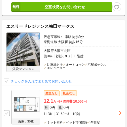
空室状況をお問い合わせ
エスリードレジデンス梅田マークス
阪急宝塚線 中津駅 徒歩9分
東海道線 大阪駅 徒歩16分
大阪府大阪市北区
築3年
鉄筋(RC)
11階建
駐車場あり
オートロック
宅配ボックス
エレベーター
賃貸マンション
チェックを入れてまとめてお問い合わせ
敷金なし
礼金なし
12.1
万円
管理費
10,000円
0円
0円
敷
礼
1LDK
31.69m
2
10階
画像：30枚
ネット無料
ペット可(相談)
角部屋