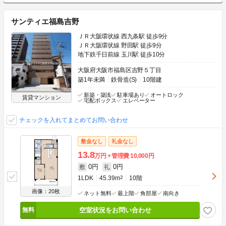
サンティエ福島吉野
ＪＲ大阪環状線 西九条駅 徒歩9分
ＪＲ大阪環状線 野田駅 徒歩9分
地下鉄千日前線 玉川駅 徒歩10分
大阪府大阪市福島区吉野５丁目
築1年未満
鉄骨造(S)
10階建
新築・築浅
駐車場あり
オートロック
賃貸マンション
宅配ボックス
エレベーター
チェックを入れてまとめてお問い合わせ
敷金なし
礼金なし
13.8
万円
管理費
10,000円
0円
0円
敷
礼
1LDK
45.39m
2
10階
画像：20枚
ネット無料
最上階
角部屋
南向き
空室状況をお問い合わせ