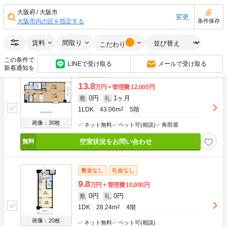
0円
14.3万円
敷
礼
1LDK
43.06m
2
5階
大阪府
大阪市
変更
大阪市内の区を指定する
条件保存
画像：28枚
ネット無料
ペット可(相談)
賃料
間取り
空室状況をお問い合わせ
こだわり
この条件で
LINEで受け取る
メールで受け取る
新着通知を
敷金なし
13.8
万円
管理費
12,000円
0円
1ヶ月
敷
礼
1LDK
43.06m
2
5階
画像：30枚
ネット無料
ペット可(相談)
角部屋
空室状況をお問い合わせ
敷金なし
礼金なし
9.8
万円
管理費
10,000円
0円
0円
敷
礼
1DK
28.24m
2
4階
画像：20枚
ネット無料
ペット可(相談)