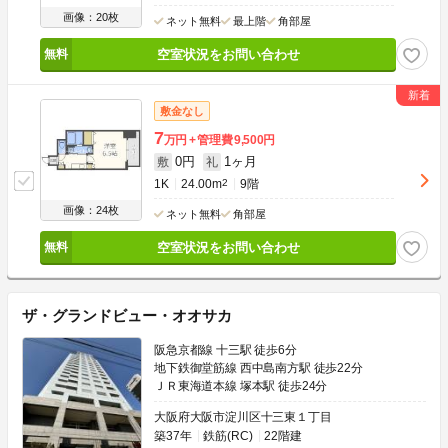
画像：20枚
ネット無料
最上階
角部屋
空室状況をお問い合わせ
敷金なし
7
万円
管理費
9,500円
0円
1ヶ月
敷
礼
1K
24.00m
2
9階
画像：24枚
ネット無料
角部屋
空室状況をお問い合わせ
ザ・グランドビュー・オオサカ
阪急京都線 十三駅 徒歩6分
地下鉄御堂筋線 西中島南方駅 徒歩22分
ＪＲ東海道本線 塚本駅 徒歩24分
大阪府大阪市淀川区十三東１丁目
築37年
鉄筋(RC)
22階建