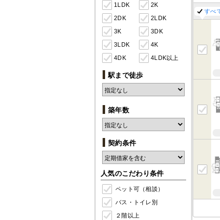
1LDK
2K
すべ
2DK
2LDK
3K
3DK
3LDK
4K
4DK
4LDK以上
駅まで徒歩
築年数
契約条件
人気のこだわり条件
ペット可（相談）
バス・トイレ別
２階以上