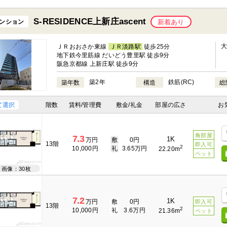
S-RESIDENCE上新庄ascent
ンション
新着あり
ＪＲおおさか東線
ＪＲ淡路駅
徒歩25分
地下鉄今里筋線 だいどう豊里駅 徒歩9分
阪急京都線 上新庄駅 徒歩9分
築2年
鉄筋(RC)
築年数
構造
総
て選択
階数
賃料/管理費
敷金/礼金
部屋の広さ
お
角部屋
7.3
1K
万円
敷
0円
13階
即入可
2
10,000円
礼
3.65万円
22.20m
ペット
画像：30枚
7.2
1K
万円
敷
0円
即入可
13階
2
10,000円
礼
3.6万円
21.36m
ペット