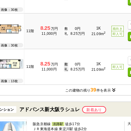
画像：30枚
8.25
1K
万円
敷
0円
南向き
11階
2
11,000円
礼
8.25万円
21.09m
即入可
画像：30枚
8.25
1K
万円
敷
0円
11階
即入可
2
11,000円
礼
8.25万円
21.09m
画像：13枚
39
この建物の残り
件を表示
アドバンス新大阪ラシュレ
ンション
新着あり
阪急京都線
淡路駅
徒歩17分
ＪＲ東海道本線 東淀川駅 徒歩2分