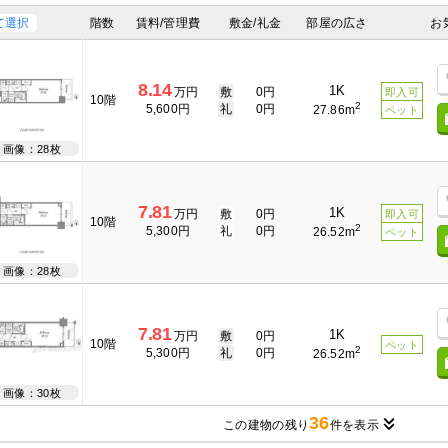
て選択
階数
賃料/管理費
敷金/礼金
部屋の広さ
お
8.14
1K
万円
敷
0円
即入可
10階
2
5,600円
礼
0円
27.86m
ペット
画像：28枚
7.81
1K
万円
敷
0円
即入可
10階
2
5,300円
礼
0円
26.52m
ペット
画像：28枚
7.81
1K
万円
敷
0円
10階
ペット
2
5,300円
礼
0円
26.52m
画像：30枚
36
この建物の残り
件を表示