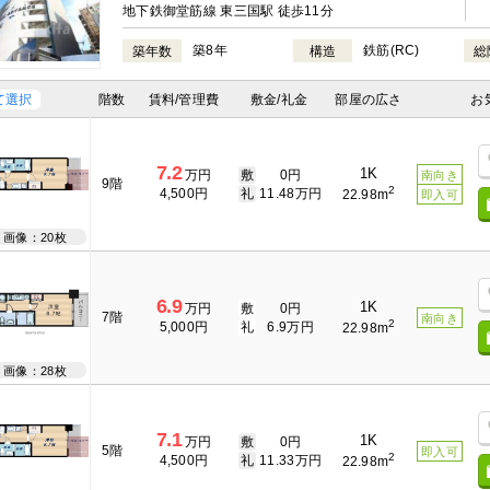
地下鉄御堂筋線 東三国駅 徒歩11分
築8年
鉄筋(RC)
築年数
構造
総
て選択
階数
賃料/管理費
敷金/礼金
部屋の広さ
お
7.2
1K
万円
敷
0円
南向き
9階
2
4,500円
礼
11.48万円
22.98m
即入可
画像：20枚
6.9
1K
万円
敷
0円
7階
南向き
2
5,000円
礼
6.9万円
22.98m
画像：28枚
7.1
1K
万円
敷
0円
5階
即入可
2
4,500円
礼
11.33万円
22.98m