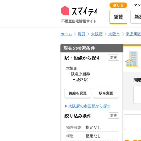
マン
借りる
賃貸
新
不動産住宅情報サイト
ホーム
賃貸
大阪府
大阪市
東淀川
現在の検索条件
駅・沿線から探す
変更
大阪府
阪急京都線
淡路駅
間
路線を変更
駅を変更
大阪府の市区郡から探す
絞り込み条件
変更
物件種別
指定なし
構造
指定なし