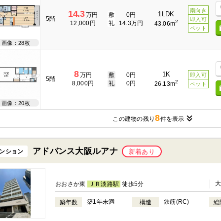
南向き
14.3
1LDK
万円
敷
0円
5階
即入可
2
12,000円
礼
14.3万円
43.06m
ペット
画像：28枚
8
1K
万円
敷
0円
即入可
5階
2
8,000円
礼
0円
26.13m
ペット
画像：20枚
8
この建物の残り
件を表示
アドバンス大阪ルアナ
ンション
新着あり
おおさか東
ＪＲ淡路駅
徒歩5分
築1年未満
鉄筋(RC)
築年数
構造
総