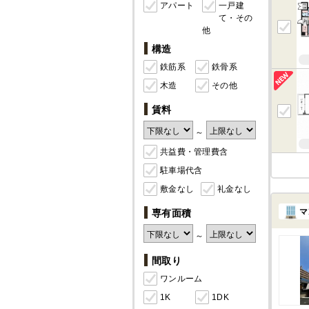
アパート
一戸建
て・その
他
構造
鉄筋系
鉄骨系
木造
その他
賃料
～
共益費・管理費含
駐車場代含
敷金なし
礼金なし
マ
専有面積
～
間取り
ワンルーム
1K
1DK