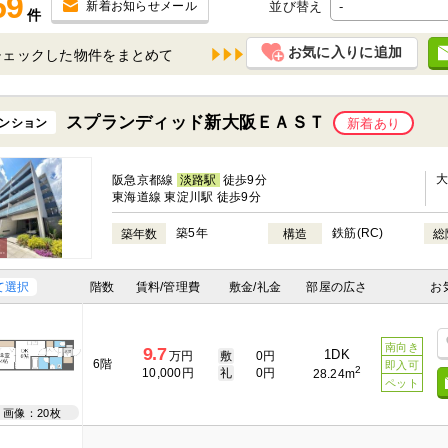
59
並び替え
新着お知らせメール
件
お気に入りに追加
チェックした物件を
スプランディッド新大阪ＥＡＳＴ
ンション
新着あり
阪急京都線
淡路駅
徒歩9分
東海道線 東淀川駅 徒歩9分
築5年
鉄筋(RC)
築年数
構造
総
て選択
階数
賃料/管理費
敷金/礼金
部屋の広さ
お
南向き
9.7
1DK
万円
敷
0円
6階
即入可
2
10,000円
礼
0円
28.24m
ペット
画像：20枚