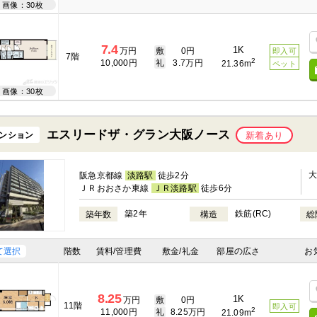
画像：30枚
7.4
1K
万円
敷
0円
即入可
7階
2
10,000円
礼
3.7万円
21.36m
ペット
画像：30枚
エスリードザ・グラン大阪ノース
ンション
新着あり
阪急京都線
淡路駅
徒歩2分
ＪＲおおさか東線
ＪＲ淡路駅
徒歩6分
築2年
鉄筋(RC)
築年数
構造
総
て選択
階数
賃料/管理費
敷金/礼金
部屋の広さ
お
8.25
1K
万円
敷
0円
11階
即入可
2
11,000円
礼
8.25万円
21.09m