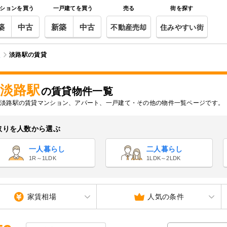
ションを買う
一戸建てを買う
売る
街を探す
築
中古
新築
中古
不動産売却
住みやすい街
区
淡路駅の賃貸
淡路駅
の賃貸物件一覧
淡路駅の賃貸マンション、アパート、一戸建て・その他の物件一覧ページです。
取りを人数から選ぶ
一人暮らし
二人暮らし
1R～1LDK
1LDK～2LDK
家賃相場
人気の条件