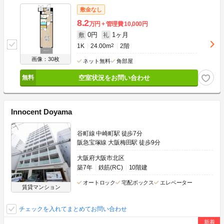
敷金なし
8.2
万円
管理費
10,000円
0円
1ヶ月
敷
礼
1K
24.00m
2
2階
画像：30枚
ネット無料
角部屋
空室状況をお問い合わせ
Innocent Doyama
谷町線 中崎町駅 徒歩7分
阪急宝塚線 大阪梅田駅 徒歩9分
大阪府大阪市北区
築7年
鉄筋(RC)
10階建
オートロック
宅配ボックス
エレベーター
賃貸マンション
チェックを入れてまとめてお問い合わせ