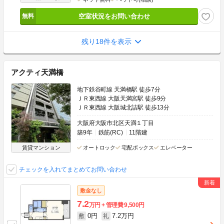
空室状況をお問い合わせ
残り18件を表示
アクティ天満橋
地下鉄谷町線 天満橋駅 徒歩7分
ＪＲ東西線 大阪天満宮駅 徒歩9分
ＪＲ東西線 大阪城北詰駅 徒歩13分
大阪府大阪市北区天満１丁目
築9年
鉄筋(RC)
11階建
賃貸マンション
オートロック
宅配ボックス
エレベーター
チェックを入れてまとめてお問い合わせ
敷金なし
7.2
万円
管理費
9,500円
0円
7.2万円
敷
礼