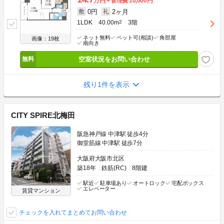
万円
管理費
10,000円
0円
2ヶ月
敷
礼
1LDK
40.00m
2
3階
ネット無料
ペット可(相談)
角部屋
画像：19枚
南向き
空室状況をお問い合わせ
残り1件を表示
CITY SPIRE北梅田
阪急神戸線 中津駅 徒歩4分
御堂筋線 中津駅 徒歩7分
大阪府大阪市北区
築18年
鉄筋(RC)
8階建
駅近
駐車場あり
オートロック
宅配ボックス
エレベーター
賃貸マンション
チェックを入れてまとめてお問い合わせ