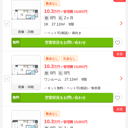
敷金なし
10.3
万円
管理費
10,000円
0円
2ヶ月
敷
礼
1K
27.12m
2
9階
画像：20枚
ペット可(相談)
南向き
空室状況をお問い合わせ
敷金なし
礼金なし
10.3
万円
管理費
10,000円
0円
0円
敷
礼
ワンルーム
27.12m
2
9階
画像：30枚
ネット無料
ペット可(相談)
角部屋
空室状況をお問い合わせ
敷金なし
10.3
万円
管理費
10,000円