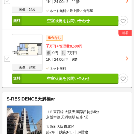
1K
24.00m
2
11階
画像：24枚
ネット無料
最上階
角部屋
空室状況をお問い合わせ
敷金なし
7
万円
管理費
9,500円
0円
7万円
敷
礼
1K
24.00m
2
9階
画像：24枚
ネット無料
空室状況をお問い合わせ
S-RESIDENCE天満橋ar
ＪＲ東西線 大阪天満宮駅 徒歩6分
京阪本線 天満橋駅 徒歩7分
大阪府大阪市北区
築2年
鉄筋(RC)
14階建