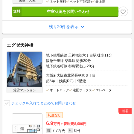
画像：30枚
ネット無料
ペット可(相談)
最上階
空室状況をお問い合わせ
残り20件を表示
エグゼ天神橋
地下鉄堺筋線 天神橋筋六丁目駅 徒歩11分
阪急千里線 柴島駅 徒歩20分
地下鉄谷町線 都島駅 徒歩20分
大阪府大阪市北区長柄東３丁目
築6年
鉄筋(RC)
9階建
賃貸マンション
オートロック
宅配ボックス
エレベーター
チェックを入れてまとめてお問い合わせ
礼金なし
6.9
万円
管理費
8,000円
7.7万円
0円
敷
礼