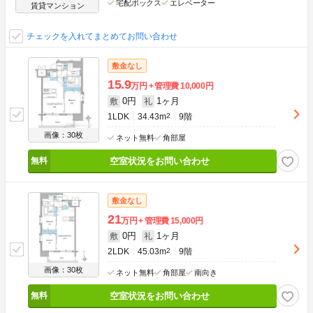
宅配ボックス
エレベーター
賃貸マンション
チェックを入れてまとめてお問い合わせ
敷金なし
15.9
万円
管理費
10,000円
0円
1ヶ月
敷
礼
1LDK
34.43m
2
9階
画像：30枚
ネット無料
角部屋
空室状況をお問い合わせ
敷金なし
21
万円
管理費
15,000円
0円
1ヶ月
敷
礼
2LDK
45.03m
2
9階
画像：30枚
ネット無料
角部屋
南向き
空室状況をお問い合わせ