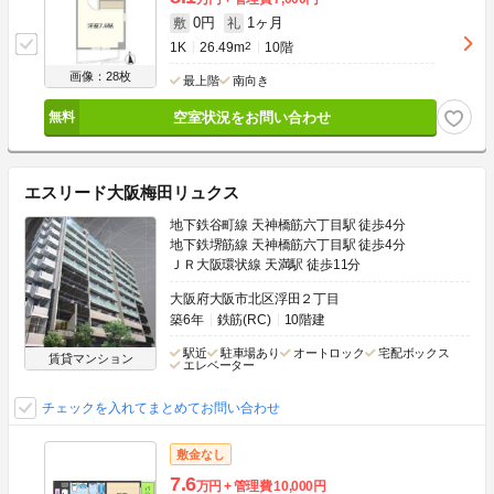
0円
1ヶ月
敷
礼
1K
26.49m
2
10階
画像：28枚
最上階
南向き
空室状況をお問い合わせ
エスリード大阪梅田リュクス
地下鉄谷町線 天神橋筋六丁目駅 徒歩4分
地下鉄堺筋線 天神橋筋六丁目駅 徒歩4分
ＪＲ大阪環状線 天満駅 徒歩11分
大阪府大阪市北区浮田２丁目
築6年
鉄筋(RC)
10階建
駅近
駐車場あり
オートロック
宅配ボックス
賃貸マンション
エレベーター
チェックを入れてまとめてお問い合わせ
敷金なし
7.6
万円
管理費
10,000円