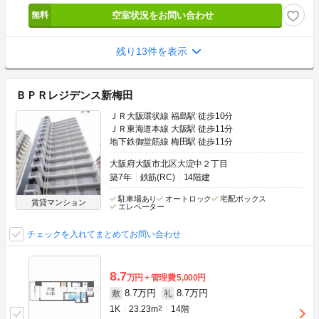
空室状況をお問い合わせ
残り13件を表示
ＢＰＲレジデンス新梅田
ＪＲ大阪環状線 福島駅 徒歩10分
ＪＲ東海道本線 大阪駅 徒歩11分
地下鉄御堂筋線 梅田駅 徒歩11分
大阪府大阪市北区大淀中２丁目
築7年
鉄筋(RC)
14階建
駐車場あり
オートロック
宅配ボックス
賃貸マンション
エレベーター
チェックを入れてまとめてお問い合わせ
8.7
万円
管理費
5,000円
8.7万円
8.7万円
敷
礼
1K
23.23m
2
14階