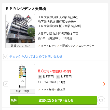
ＢＰＲレジデンス天満橋
ＪＲ大阪環状線 天満駅 徒歩6分
地下鉄堺筋線 扇町駅 徒歩9分
ＪＲ大阪環状線 桜ノ宮駅 徒歩9分
大阪府大阪市北区天満橋３丁目
築6年
鉄筋(RC)
11階建
賃貸マンション
オートロック
宅配ボックス
エレベーター
チェックを入れてまとめてお問い合わせ
8.8
万円
管理費
8,000円
8.8万円
8.8万円
敷
礼
1K
24.03m
2
11階
ネット無料
最上階
画像：20枚
空室状況をお問い合わせ