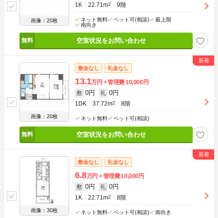
1K
22.71m
2
9階
ネット無料
ペット可(相談)
最上階
画像：20枚
南向き
空室状況をお問い合わせ
敷金なし
礼金なし
13.1
万円
管理費
10,000円
0円
0円
敷
礼
1DK
37.72m
2
8階
画像：20枚
ネット無料
ペット可(相談)
空室状況をお問い合わせ
敷金なし
礼金なし
6.8
万円
管理費
10,000円
0円
0円
敷
礼
1K
22.71m
2
8階
画像：30枚
ネット無料
ペット可(相談)
南向き