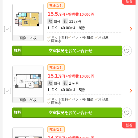
敷金なし
15.5
万円
管理費
10,000円
0円
31万円
敷
礼
1LDK
40.00m
2
8階
ネット無料
ペット可(相談)
角部屋
画像：29枚
南向き
空室状況をお問い合わせ
敷金なし
15.1
万円
管理費
10,000円
0円
2ヶ月
敷
礼
1LDK
40.00m
2
5階
ネット無料
ペット可(相談)
角部屋
画像：30枚
南向き
空室状況をお問い合わせ
敷金なし
14.7