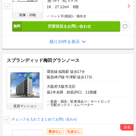
0円
2ヶ月
敷
礼
1K
27.12m
2
8階
画像：20枚
ペット可(相談)
南向き
空室状況をお問い合わせ
残り10件を表示
スプランディッド梅田グランノース
環状線 福島駅 徒歩17分
阪急神戸線 中津駅 徒歩17分
大阪府大阪市北区
築1年未満
鉄筋(RC)
11階建
新築・築浅
駐車場あり
オートロック
宅配ボックス
エレベーター
賃貸マンション
チェックを入れてまとめてお問い合わせ
敷金なし
礼金なし