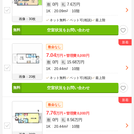
0円
7.6万円
敷
礼
1K
20.09m
2
10階
画像：30枚
ネット無料
ペット可(相談)
最上階
空室状況をお問い合わせ
敷金なし
7.04
万円
管理費
8,000円
0円
15.68万円
敷
礼
1K
20.44m
2
10階
画像：20枚
ネット無料
ペット可(相談)
最上階
空室状況をお問い合わせ
敷金なし
7.76
万円
管理費
8,000円
0円
8.56万円
敷
礼
1K
20.44m
2
10階