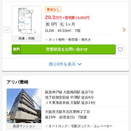
敷金なし
20.3
万円
管理費
15,000円
0円
1ヶ月
敷
礼
2LDK
45.03m
2
7階
画像：30枚
ネット無料
角部屋
南向き
空室状況をお問い合わせ
残り6件を表示
アリバ豊崎
阪急神戸線 大阪梅田駅 徒歩7分
地下鉄御堂筋線 中津駅 徒歩6分
ＪＲ東海道本線 大阪駅 徒歩14分
大阪府大阪市北区豊崎２丁目
築19年
鉄骨造(S)
7階建
賃貸マンション
オートロック
宅配ボックス
エレベーター