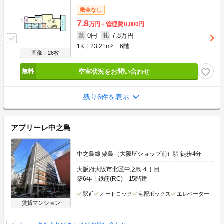
敷金なし
7.8
万円
管理費
8,000円
0円
7.8万円
敷
礼
1K
23.21m
2
6階
画像：26枚
空室状況をお問い合わせ
残り6件を表示
アプリーレ中之島
中之島線 粟島（大阪屋ショップ前）駅 徒歩4分
大阪府大阪市北区中之島４丁目
築6年
鉄筋(RC)
15階建
駅近
オートロック
宅配ボックス
エレベーター
賃貸マンション