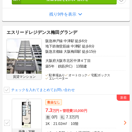
残り9件を表示
エスリードレジデンス梅田グランデ
阪急神戸線 中津駅 徒歩6分
地下鉄御堂筋線 中津駅 徒歩8分
阪急京都線 大阪梅田駅 徒歩15分
大阪府大阪市北区中津４丁目
築5年
鉄筋(RC)
13階建
駐車場あり
オートロック
宅配ボックス
賃貸マンション
エレベーター
チェックを入れてまとめてお問い合わせ
敷金なし
7.3
万円
管理費
10,000円
0円
7.3万円
敷
礼
1K
21.02m
2
10階
画像：30枚