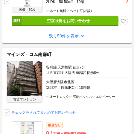
2LDK
50.50m
2
10階
画像：30枚
ネット無料
ペット可(相談)
空室状況をお問い合わせ
残り50件を表示
マインズ・コム南森町
谷町線 天満橋駅 徒歩7分
ＪＲ東西線 大阪天満宮駅 徒歩8分
大阪府大阪市北区
築23年
鉄筋(RC)
10階建
オートロック
宅配ボックス
エレベーター
賃貸マンション
チェックを入れてまとめてお問い合わせ
敷金なし
8.1
万円
管理費
7,000円