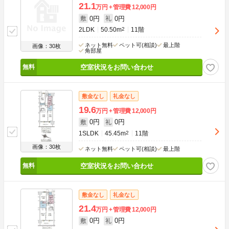
21.1
万円
管理費
12,000円
0円
0円
敷
礼
2LDK
50.50m
2
11階
ネット無料
ペット可(相談)
最上階
画像：30枚
角部屋
空室状況をお問い合わせ
敷金なし
礼金なし
19.6
万円
管理費
12,000円
0円
0円
敷
礼
1SLDK
45.45m
2
11階
画像：30枚
ネット無料
ペット可(相談)
最上階
空室状況をお問い合わせ
敷金なし
礼金なし
21.4
万円
管理費
12,000円
0円
0円
敷
礼