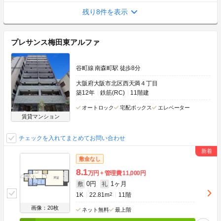
残り8件を表示
プレサンス梅田東アルファ
谷町線 南森町駅 徒歩8分
大阪府大阪市北区西天満４丁目
築12年
鉄筋(RC)
11階建
オートロック
宅配ボックス
エレベーター
賃貸マンション
チェックを入れてまとめてお問い合わせ
敷金なし
8.1
万円
管理費
11,000円
0円
1ヶ月
敷
礼
1K
22.81m
2
11階
画像：20枚
ネット無料
最上階