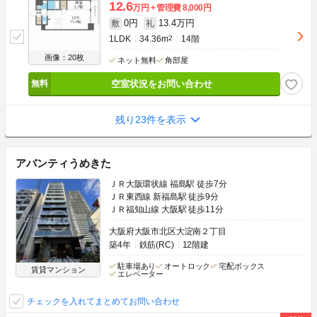
12.6
万円
管理費
8,000円
0円
13.4万円
敷
礼
1LDK
34.36m
2
14階
画像：20枚
ネット無料
角部屋
空室状況をお問い合わせ
残り23件を表示
アバンティうめきた
ＪＲ大阪環状線 福島駅 徒歩7分
ＪＲ東西線 新福島駅 徒歩9分
ＪＲ福知山線 大阪駅 徒歩11分
大阪府大阪市北区大淀南２丁目
築4年
鉄筋(RC)
12階建
駐車場あり
オートロック
宅配ボックス
賃貸マンション
エレベーター
チェックを入れてまとめてお問い合わせ