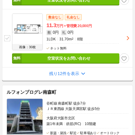
空室状況をお問い合わせ
敷金なし
礼金なし
11.3
万円
管理費
20,000円
0円
0円
敷
礼
1LDK
31.70m
2
8階
画像：30枚
ネット無料
空室状況をお問い合わせ
残り12件を表示
ルフォンプログレ南森町
谷町線 南森町駅 徒歩7分
ＪＲ東西線 大阪天満宮駅 徒歩5分
大阪府大阪市北区
築1年未満
鉄筋(RC)
10階建
新築・築浅
駅近
駐車場あり
オートロック