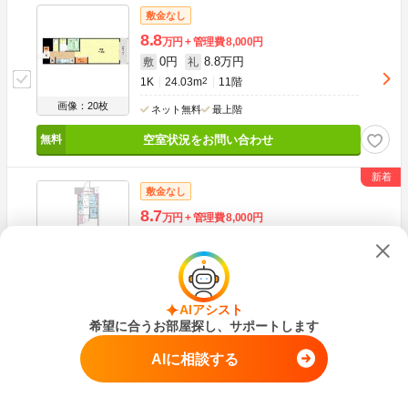
敷金なし
8.8
万円
管理費
8,000円
0円
8.8万円
敷
礼
1K
24.03m
2
11階
画像：20枚
ネット無料
最上階
空室状況をお問い合わせ
敷金なし
8.7
万円
管理費
8,000円
0円
8.7万円
敷
礼
1K
24.03m
2
11階
画像：30枚
ネット無料
最上階
AIアシスト
空室状況をお問い合わせ
希望に合うお部屋探し、サポートします
AIに相談する
残り11件を表示