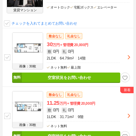
オートロック
宅配ボックス
エレベーター
賃貸マンション
チェックを入れてまとめてお問い合わせ
敷金なし
礼金なし
30
万円
管理費
20,000円
0円
0円
敷
礼
2LDK
64.79m
2
14階
画像：30枚
ネット無料
最上階
空室状況をお問い合わせ
敷金なし
礼金なし
11.25
万円
管理費
20,000円
0円
0円
敷
礼
1LDK
31.71m
2
9階
画像：30枚
ネット無料