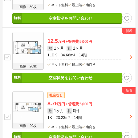
ネット無料
最上階
南向き
画像：30枚
空室状況をお問い合わせ
12.5
万円
管理費
5,000円
1ヶ月
1ヶ月
敷
礼
1LDK
34.66m
2
14階
ネット無料
最上階
南向き
画像：20枚
空室状況をお問い合わせ
礼金なし
8.76
万円
管理費
5,000円
1ヶ月
0円
敷
礼
1K
23.23m
2
14階
画像：20枚
ネット無料
最上階
南向き
空室状況をお問い合わせ