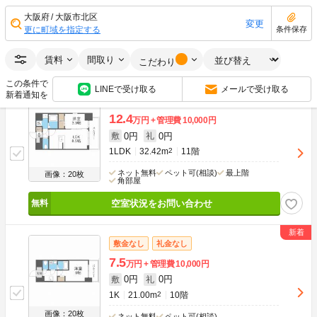
0円
0円
敷
礼
1K
21.37m
2
11階
大阪府
大阪市北区
変更
更に町域を指定する
条件保存
画像：20枚
ネット無料
ペット可(相談)
最上階
賃料
間取り
空室状況をお問い合わせ
こだわり
この条件で
LINEで受け取る
メールで受け取る
新着通知を
敷金なし
礼金なし
12.4
万円
管理費
10,000円
0円
0円
敷
礼
1LDK
32.42m
2
11階
ネット無料
ペット可(相談)
最上階
画像：20枚
角部屋
空室状況をお問い合わせ
敷金なし
礼金なし
7.5
万円
管理費
10,000円
0円
0円
敷
礼
1K
21.00m
2
10階
画像：20枚
ネット無料
ペット可(相談)