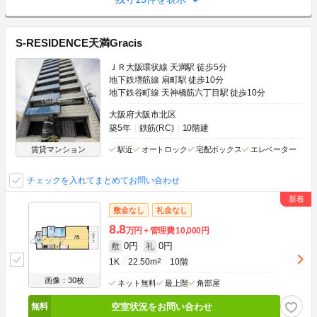
S-RESIDENCE天満Gracis
ＪＲ大阪環状線 天満駅 徒歩5分
地下鉄堺筋線 扇町駅 徒歩10分
地下鉄谷町線 天神橋筋六丁目駅 徒歩10分
大阪府大阪市北区
築5年
鉄筋(RC)
10階建
賃貸マンション
駅近
オートロック
宅配ボックス
エレベーター
チェックを入れてまとめてお問い合わせ
敷金なし
礼金なし
8.8
万円
管理費
10,000円
0円
0円
敷
礼
1K
22.50m
2
10階
画像：30枚
ネット無料
最上階
角部屋
空室状況をお問い合わせ