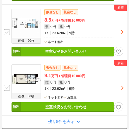
敷金なし
礼金なし
8.5
万円
管理費
10,000円
0円
0円
敷
礼
1K
23.62m
2
9階
画像：20枚
ネット無料
空室状況をお問い合わせ
敷金なし
礼金なし
9.1
万円
管理費
10,000円
0円
0円
敷
礼
1K
23.62m
2
9階
画像：30枚
ネット無料
角部屋
空室状況をお問い合わせ
残り9件を表示