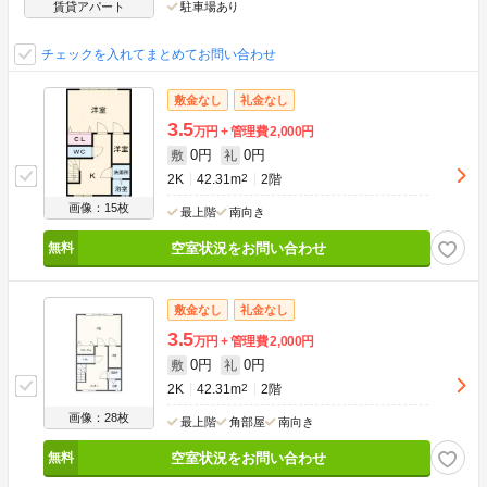
賃貸アパート
駐車場あり
チェックを入れてまとめてお問い合わせ
敷金なし
礼金なし
3.5
万円
管理費
2,000円
0円
0円
敷
礼
2K
42.31m
2
2階
画像：15枚
最上階
南向き
空室状況をお問い合わせ
敷金なし
礼金なし
3.5
万円
管理費
2,000円
0円
0円
敷
礼
2K
42.31m
2
2階
画像：28枚
最上階
角部屋
南向き
空室状況をお問い合わせ