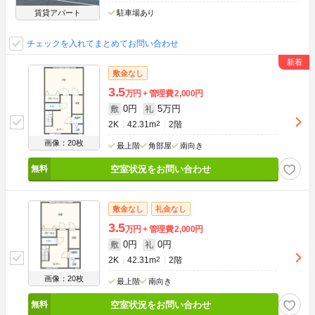
賃貸アパート
駐車場あり
チェックを入れてまとめてお問い合わせ
敷金なし
3.5
万円
管理費
2,000円
0円
5万円
敷
礼
2K
42.31m
2
2階
画像：20枚
最上階
角部屋
南向き
空室状況をお問い合わせ
敷金なし
礼金なし
3.5
万円
管理費
2,000円
0円
0円
敷
礼
2K
42.31m
2
2階
画像：20枚
最上階
南向き
空室状況をお問い合わせ