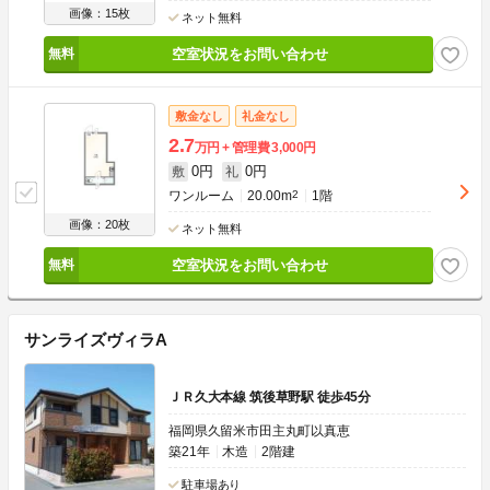
画像：15枚
ネット無料
空室状況をお問い合わせ
敷金なし
礼金なし
2.7
万円
管理費
3,000円
0円
0円
敷
礼
ワンルーム
20.00m
2
1階
画像：20枚
ネット無料
空室状況をお問い合わせ
サンライズヴィラA
ＪＲ久大本線 筑後草野駅 徒歩45分
福岡県久留米市田主丸町以真恵
築21年
木造
2階建
駐車場あり