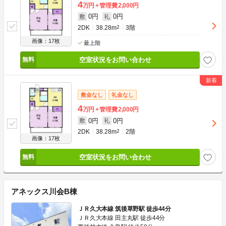
4
万円
管理費
2,000円
0円
0円
敷
礼
2DK
38.28m
2
3階
画像：17枚
最上階
空室状況をお問い合わせ
敷金なし
礼金なし
4
万円
管理費
2,000円
0円
0円
敷
礼
2DK
38.28m
2
2階
画像：17枚
空室状況をお問い合わせ
アネックス川会B棟
ＪＲ久大本線 筑後草野駅 徒歩44分
ＪＲ久大本線 田主丸駅 徒歩44分