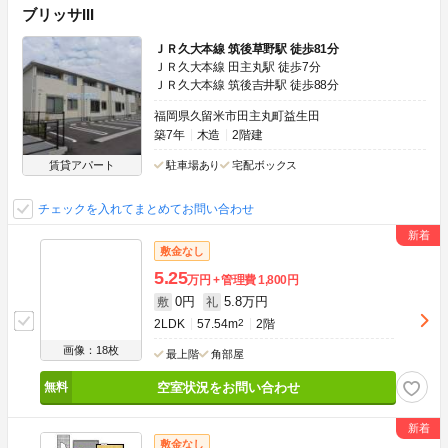
ブリッサIII
ＪＲ久大本線 筑後草野駅 徒歩81分
ＪＲ久大本線 田主丸駅 徒歩7分
ＪＲ久大本線 筑後吉井駅 徒歩88分
福岡県久留米市田主丸町益生田
築7年
木造
2階建
賃貸アパート
駐車場あり
宅配ボックス
チェックを入れてまとめてお問い合わせ
敷金なし
5.25
万円
管理費
1,800円
0円
5.8万円
敷
礼
2LDK
57.54m
2
2階
画像：18枚
最上階
角部屋
空室状況をお問い合わせ
敷金なし