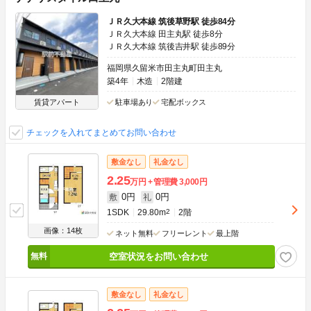
ＪＲ久大本線 筑後草野駅 徒歩84分
ＪＲ久大本線 田主丸駅 徒歩8分
ＪＲ久大本線 筑後吉井駅 徒歩89分
福岡県久留米市田主丸町田主丸
築4年
木造
2階建
賃貸アパート
駐車場あり
宅配ボックス
チェックを入れてまとめてお問い合わせ
敷金なし
礼金なし
2.25
万円
管理費
3,000円
0円
0円
敷
礼
1SDK
29.80m
2
2階
画像：14枚
ネット無料
フリーレント
最上階
空室状況をお問い合わせ
敷金なし
礼金なし