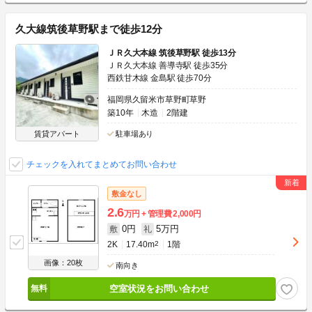
久大線筑後草野駅まで徒歩12分
ＪＲ久大本線 筑後草野駅 徒歩13分
ＪＲ久大本線 善導寺駅 徒歩35分
西鉄甘木線 金島駅 徒歩70分
福岡県久留米市草野町草野
築10年
木造
2階建
賃貸アパート
駐車場あり
チェックを入れてまとめてお問い合わせ
敷金なし
2.6
万円
管理費
2,000円
0円
5万円
敷
礼
2K
17.40m
2
1階
画像：20枚
南向き
空室状況をお問い合わせ