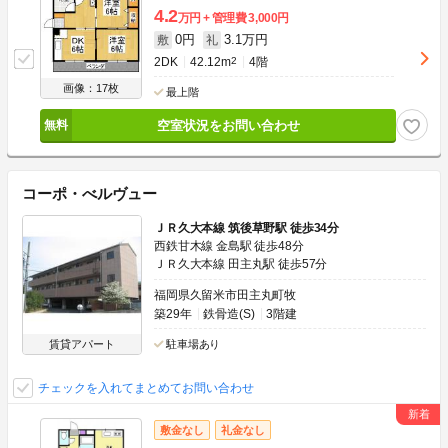
4.2
万円
管理費
3,000円
0円
3.1万円
敷
礼
2DK
42.12m
2
4階
画像：17枚
最上階
空室状況をお問い合わせ
コーポ・べルヴュー
ＪＲ久大本線 筑後草野駅 徒歩34分
西鉄甘木線 金島駅 徒歩48分
ＪＲ久大本線 田主丸駅 徒歩57分
福岡県久留米市田主丸町牧
築29年
鉄骨造(S)
3階建
賃貸アパート
駐車場あり
チェックを入れてまとめてお問い合わせ
敷金なし
礼金なし