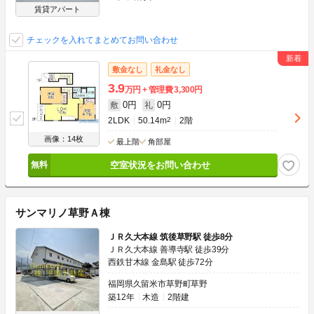
賃貸アパート
チェックを入れてまとめてお問い合わせ
敷金なし
礼金なし
3.9
万円
管理費
3,300円
0円
0円
敷
礼
2LDK
50.14m
2
2階
画像：14枚
最上階
角部屋
空室状況をお問い合わせ
サンマリノ草野Ａ棟
ＪＲ久大本線 筑後草野駅 徒歩8分
ＪＲ久大本線 善導寺駅 徒歩39分
西鉄甘木線 金島駅 徒歩72分
福岡県久留米市草野町草野
築12年
木造
2階建