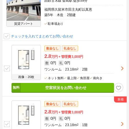
西鉄甘木線 金島駅 徒歩59分
福岡県久留米市田主丸町以真恵
築5年
木造
2階建
賃貸アパート
駐車場あり
チェックを入れてまとめてお問い合わせ
敷金なし
礼金なし
2.8
万円
管理費
3,000円
0円
0円
敷
礼
ワンルーム
23.18m
2
2階
画像：20枚
ネット無料
最上階
角部屋
南向き
空室状況をお問い合わせ
敷金なし
礼金なし
2.8
万円
管理費
3,000円
0円
0円
敷
礼
ワンルーム
23.18m
2
1階