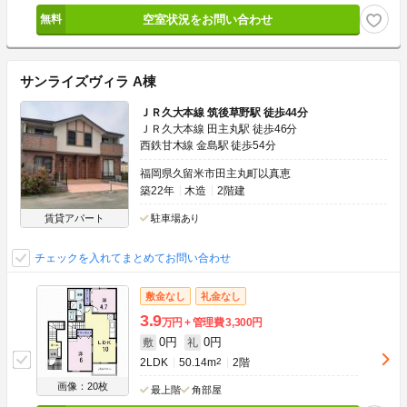
空室状況をお問い合わせ
サンライズヴィラ A棟
ＪＲ久大本線 筑後草野駅 徒歩44分
ＪＲ久大本線 田主丸駅 徒歩46分
西鉄甘木線 金島駅 徒歩54分
福岡県久留米市田主丸町以真恵
築22年
木造
2階建
賃貸アパート
駐車場あり
チェックを入れてまとめてお問い合わせ
敷金なし
礼金なし
3.9
万円
管理費
3,300円
0円
0円
敷
礼
2LDK
50.14m
2
2階
画像：20枚
最上階
角部屋