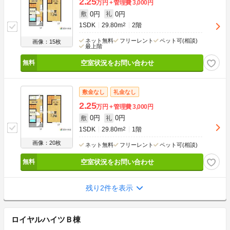
2.25
万円
管理費
3,000円
0円
0円
敷
礼
1SDK
29.80m
2
2階
ネット無料
フリーレント
ペット可(相談)
画像：15枚
最上階
空室状況をお問い合わせ
敷金なし
礼金なし
2.25
万円
管理費
3,000円
0円
0円
敷
礼
1SDK
29.80m
2
1階
画像：20枚
ネット無料
フリーレント
ペット可(相談)
空室状況をお問い合わせ
残り2件を表示
ロイヤルハイツＢ棟