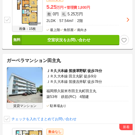
5.25
万円
管理費
1,800円
0円
5.25万円
敷
礼
2LDK
57.54m
2
2階
画像：15枚
最上階
角部屋
南向き
空室状況をお問い合わせ
ガーベラマンション田主丸
ＪＲ久大本線 筑後草野駅 徒歩78分
ＪＲ久大本線 田主丸駅 徒歩9分
ＪＲ久大本線 筑後吉井駅 徒歩78分
福岡県久留米市田主丸町田主丸
築53年
鉄筋(RC)
4階建
賃貸マンション
駐車場あり
チェックを入れてまとめてお問い合わせ
敷金なし