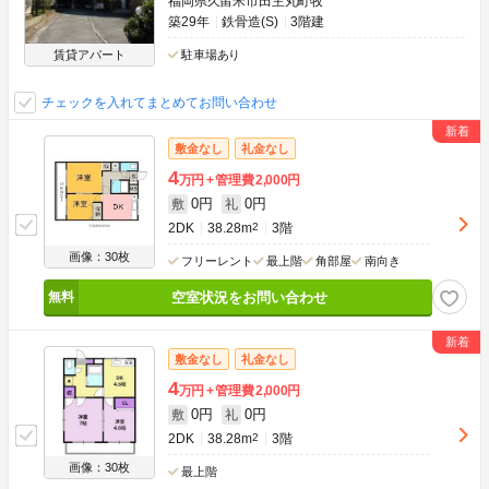
福岡県久留米市田主丸町牧
築29年
鉄骨造(S)
3階建
賃貸アパート
駐車場あり
チェックを入れてまとめてお問い合わせ
敷金なし
礼金なし
4
万円
管理費
2,000円
0円
0円
敷
礼
2DK
38.28m
2
3階
画像：30枚
フリーレント
最上階
角部屋
南向き
空室状況をお問い合わせ
敷金なし
礼金なし
4
万円
管理費
2,000円
0円
0円
敷
礼
2DK
38.28m
2
3階
画像：30枚
最上階