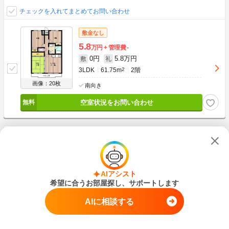
チェックを入れてまとめてお問い合わせ
敷金なし
5.8
万円
管理費
-
0円
5.8万円
敷
礼
3LDK
61.75m
2
2階
画像：20枚
南向き
空室状況をお問い合わせ
桜ハイツII
ＪＲ久大本線 田主丸駅 徒歩12分
AIアシスト
福岡県久留米市田主丸町常盤
希望に合うお部屋探し、サポートします
築11年
木造
2階建
AIに相談する
駐車場あり
賃貸アパート