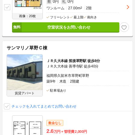
0円
0円
敷
礼
ワンルーム
27.00m
2
2階
画像：20枚
フリーレント
最上階
南向き
空室状況をお問い合わせ
サンマリノ草野Ｃ棟
ＪＲ久大本線 筑後草野駅 徒歩8分
ＪＲ久大本線 善導寺駅 徒歩40分
福岡県久留米市草野町草野
築9年
木造
2階建
駐車場あり
賃貸アパート
チェックを入れてまとめてお問い合わせ
敷金なし
2.6
万円
管理費
2,000円