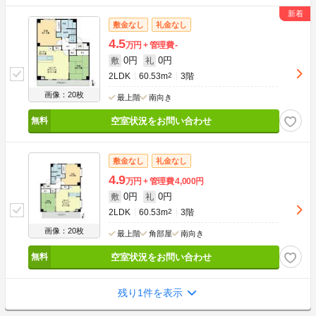
敷金なし
礼金なし
4.5
万円
管理費
-
0円
0円
敷
礼
2LDK
60.53m
2
3階
画像：20枚
最上階
南向き
空室状況をお問い合わせ
敷金なし
礼金なし
4.9
万円
管理費
4,000円
0円
0円
敷
礼
2LDK
60.53m
2
3階
画像：20枚
最上階
角部屋
南向き
空室状況をお問い合わせ
残り1件を表示