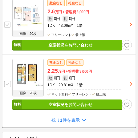
敷金なし
礼金なし
2.6
万円
管理費
3,000円
0円
0円
敷
礼
1DK
43.06m
2
1階
画像：20枚
フリーレント
最上階
空室状況をお問い合わせ
敷金なし
礼金なし
2.25
万円
管理費
3,000円
0円
0円
敷
礼
1DK
29.81m
2
1階
画像：20枚
ネット無料
フリーレント
最上階
空室状況をお問い合わせ
残り1件を表示