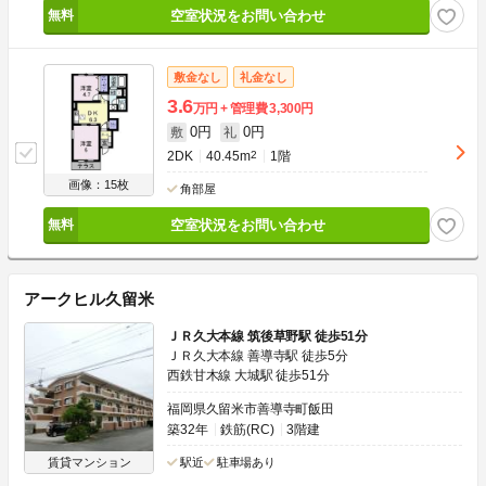
空室状況をお問い合わせ
敷金なし
礼金なし
3.6
万円
管理費
3,300円
0円
0円
敷
礼
2DK
40.45m
2
1階
画像：15枚
角部屋
空室状況をお問い合わせ
アークヒル久留米
ＪＲ久大本線 筑後草野駅 徒歩51分
ＪＲ久大本線 善導寺駅 徒歩5分
西鉄甘木線 大城駅 徒歩51分
福岡県久留米市善導寺町飯田
築32年
鉄筋(RC)
3階建
賃貸マンション
駅近
駐車場あり