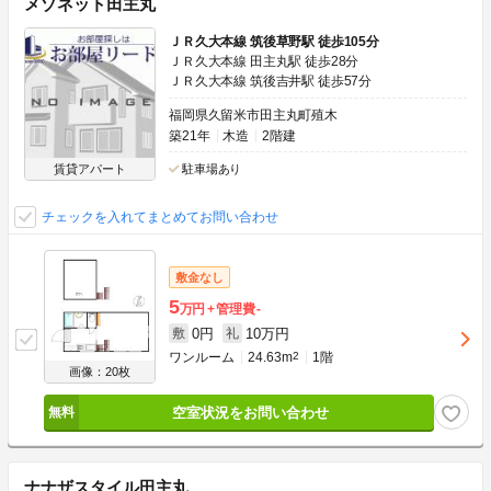
メゾネット田主丸
ＪＲ久大本線 筑後草野駅 徒歩105分
ＪＲ久大本線 田主丸駅 徒歩28分
ＪＲ久大本線 筑後吉井駅 徒歩57分
福岡県久留米市田主丸町殖木
築21年
木造
2階建
賃貸アパート
駐車場あり
チェックを入れてまとめてお問い合わせ
敷金なし
5
万円
管理費
-
0円
10万円
敷
礼
ワンルーム
24.63m
2
1階
画像：20枚
空室状況をお問い合わせ
ナナザスタイル田主丸