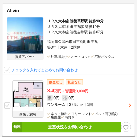
Alivio
ＪＲ久大本線 筑後草野駅 徒歩90分
ＪＲ久大本線 田主丸駅 徒歩14分
ＪＲ久大本線 筑後吉井駅 徒歩67分
福岡県久留米市田主丸町田主丸
築3年
木造
2階建
賃貸アパート
駐車場あり
オートロック
宅配ボックス
チェックを入れてまとめてお問い合わせ
敷金なし
礼金なし
3.4
万円
管理費
3,000円
0円
0円
敷
礼
ワンルーム
27.95m
2
1階
ネット無料
フリーレント
ペット可(相談)
画像：20枚
角部屋
南向き
空室状況をお問い合わせ