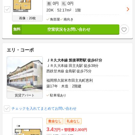
0円
0円
敷
礼
2DK
52.17m
2
1階
画像：20枚
角部屋
南向き
空室状況をお問い合わせ
エリ・コーポ
ＪＲ久大本線 筑後草野駅 徒歩67分
ＪＲ久大本線 田主丸駅 徒歩38分
西鉄甘木線 金島駅 徒歩75分
福岡県久留米市田主丸町恵利
築17年
木造
2階建
賃貸アパート
駐車場あり
チェックを入れてまとめてお問い合わせ
敷金なし
礼金なし
3.4
万円
管理費
2,000円