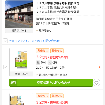
ＪＲ久大本線 筑後草野駅 徒歩82分
ＪＲ久大本線 田主丸駅 徒歩23分
ＪＲ久大本線 筑後吉井駅 徒歩98分
福岡県久留米市田主丸町野田
築31年
鉄骨造(S)
2階建
賃貸アパート
駐車場あり
チェックを入れてまとめてお問い合わせ
敷金なし
礼金なし
3.2
万円
管理費
3,000円
0円
0円
敷
礼
2LDK
52.17m
2
2階
画像：20枚
最上階
角部屋
南向き
空室状況をお問い合わせ
敷金なし
礼金なし
3.2
万円
管理費
3,000円