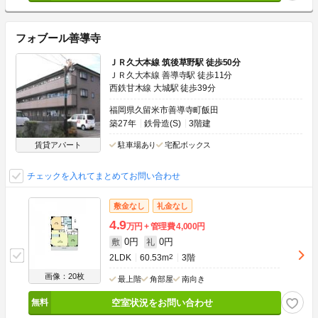
フォブール善導寺
ＪＲ久大本線 筑後草野駅 徒歩50分
ＪＲ久大本線 善導寺駅 徒歩11分
西鉄甘木線 大城駅 徒歩39分
福岡県久留米市善導寺町飯田
築27年
鉄骨造(S)
3階建
賃貸アパート
駐車場あり
宅配ボックス
チェックを入れてまとめてお問い合わせ
敷金なし
礼金なし
4.9
万円
管理費
4,000円
0円
0円
敷
礼
2LDK
60.53m
2
3階
画像：20枚
最上階
角部屋
南向き
空室状況をお問い合わせ