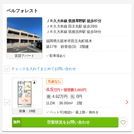
ベルフォレスト
ＪＲ久大本線 筑後草野駅 徒歩97分
ＪＲ久大本線 田主丸駅 徒歩28分
ＪＲ久大本線 筑後吉井駅 徒歩54分
福岡県久留米市田主丸町殖木
築17年
鉄骨造(S)
2階建
賃貸アパート
駐車場あり
チェックを入れてまとめてお問い合わせ
礼金なし
4.5
万円
管理費
3,000円
4.62万円
0円
敷
礼
1LDK
36.00m
2
2階
画像：18枚
ペット可(相談)
最上階
南向き
空室状況をお問い合わせ