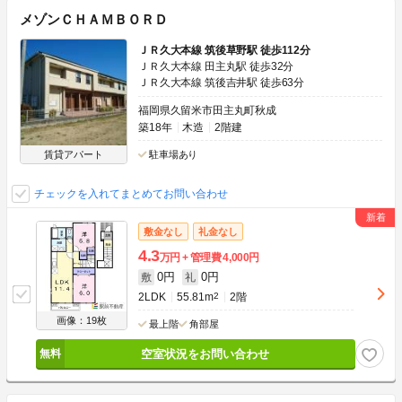
メゾンＣＨＡＭＢＯＲＤ
ＪＲ久大本線 筑後草野駅 徒歩112分
ＪＲ久大本線 田主丸駅 徒歩32分
ＪＲ久大本線 筑後吉井駅 徒歩63分
福岡県久留米市田主丸町秋成
築18年
木造
2階建
賃貸アパート
駐車場あり
チェックを入れてまとめてお問い合わせ
敷金なし
礼金なし
4.3
万円
管理費
4,000円
0円
0円
敷
礼
2LDK
55.81m
2
2階
画像：19枚
最上階
角部屋
空室状況をお問い合わせ