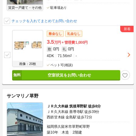
賃貸一戸建て・その他
駐車場あり
チェックを入れてまとめてお問い合わせ
敷金なし
礼金なし
3.5
万円
管理費
1,000円
0円
0円
敷
礼
4DK
71.56m
2
-
画像：20枚
ペット可(相談)
空室状況をお問い合わせ
サンマリノ草野
ＪＲ久大本線 筑後草野駅 徒歩8分
ＪＲ久大本線 善導寺駅 徒歩39分
西鉄甘木線 金島駅 徒歩72分
福岡県久留米市草野町草野
築10年
木造
2階建