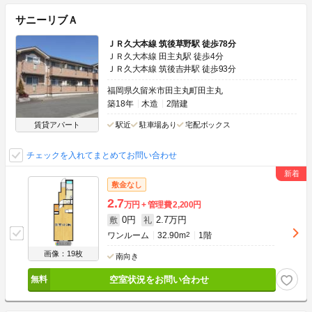
サニーリブＡ
ＪＲ久大本線 筑後草野駅 徒歩78分
ＪＲ久大本線 田主丸駅 徒歩4分
ＪＲ久大本線 筑後吉井駅 徒歩93分
福岡県久留米市田主丸町田主丸
築18年
木造
2階建
賃貸アパート
駅近
駐車場あり
宅配ボックス
チェックを入れてまとめてお問い合わせ
敷金なし
2.7
万円
管理費
2,200円
0円
2.7万円
敷
礼
ワンルーム
32.90m
2
1階
画像：19枚
南向き
空室状況をお問い合わせ