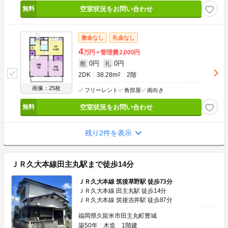
空室状況をお問い合わせ
敷金なし
礼金なし
4
万円
管理費
2,000円
0円
0円
敷
礼
2DK
38.28m
2
2階
画像：25枚
フリーレント
角部屋
南向き
空室状況をお問い合わせ
残り2件を表示
ＪＲ久大本線田主丸駅まで徒歩14分
ＪＲ久大本線 筑後草野駅 徒歩73分
ＪＲ久大本線 田主丸駅 徒歩14分
ＪＲ久大本線 筑後吉井駅 徒歩87分
福岡県久留米市田主丸町豊城
築50年
木造
1階建