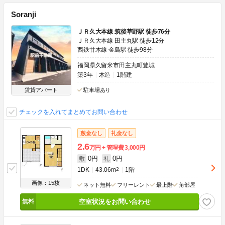
Soranji
ＪＲ久大本線 筑後草野駅 徒歩76分
ＪＲ久大本線 田主丸駅 徒歩12分
西鉄甘木線 金島駅 徒歩98分
福岡県久留米市田主丸町豊城
築3年
木造
1階建
賃貸アパート
駐車場あり
チェックを入れてまとめてお問い合わせ
敷金なし
礼金なし
2.6
万円
管理費
3,000円
0円
0円
敷
礼
1DK
43.06m
2
1階
画像：15枚
ネット無料
フリーレント
最上階
角部屋
空室状況をお問い合わせ