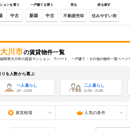
ションを買う
一戸建てを買う
売る
街を探す
築
中古
新築
中古
不動産売却
住みやすい街
大川市
の賃貸物件一覧
福岡県大川市の賃貸マンション、アパート、一戸建て・その他の物件一覧ページ
取りを人数から選ぶ
一人暮らし
二人暮らし
1R～1LDK
1LDK～2LDK
家賃相場
人気の条件