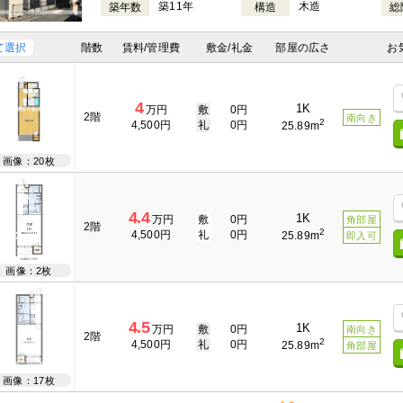
築11年
木造
築年数
構造
総
て選択
階数
賃料/管理費
敷金/礼金
部屋の広さ
お
4
1K
万円
敷
0円
2階
南向き
2
4,500円
礼
0円
25.89m
画像：20枚
4.4
1K
万円
敷
0円
角部屋
2階
2
4,500円
礼
0円
25.89m
即入可
画像：2枚
4.5
1K
万円
敷
0円
南向き
2階
2
4,500円
礼
0円
25.89m
角部屋
画像：17枚