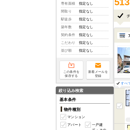
513
専有面積
指定なし
間取り
指定なし
駅徒歩
指定なし
築年数
指定なし
契約条件
指定なし
こだわり
指定なし
並び順
指定なし
この条件を
新着メールを
保存する
登録
すべ
絞り込み検索
基本条件
物件種別
マンション
アパート
一戸建