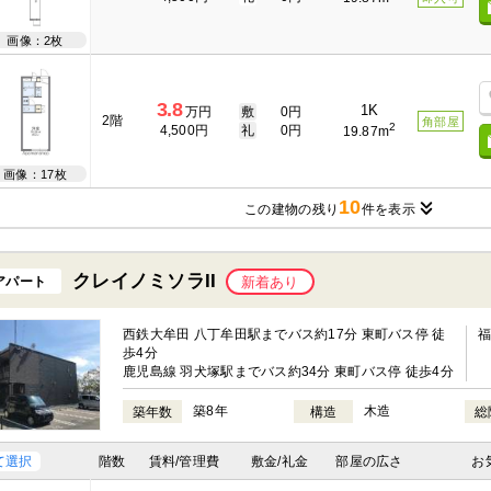
画像：2枚
3.8
1K
万円
敷
0円
2階
角部屋
2
4,500円
礼
0円
19.87m
画像：17枚
10
この建物の残り
件を表示
クレイノミソラII
アパート
新着あり
西鉄大牟田 八丁牟田駅までバス約17分 東町バス停 徒
歩4分
鹿児島線 羽犬塚駅までバス約34分 東町バス停 徒歩4分
築8年
木造
築年数
構造
総
て選択
階数
賃料/管理費
敷金/礼金
部屋の広さ
お