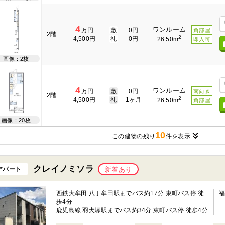
4
ワンルーム
万円
敷
0円
角部屋
2階
2
4,500円
礼
0円
26.50m
即入可
画像：2枚
4
ワンルーム
万円
敷
0円
南向き
2階
2
4,500円
礼
1ヶ月
26.50m
角部屋
画像：20枚
10
この建物の残り
件を表示
クレイノミソラ
アパート
新着あり
西鉄大牟田 八丁牟田駅までバス約17分 東町バス停 徒
歩4分
鹿児島線 羽犬塚駅までバス約34分 東町バス停 徒歩4分