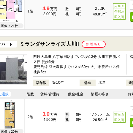
南向き
4.9
2LDK
万円
敷
0円
1階
角部屋
2
3,000円
礼
0円
49.85m
即入可
画像：21枚
ミランダサンライズ大川II
アパート
新着あり
西鉄大牟田 八丁牟田駅までバス約13分 大川市役所バ
ス停 徒歩6分
鹿児島線 羽犬塚駅までバス約30分 大川市役所バス停
徒歩6分
築10年
木造
築年数
構造
総
て選択
階数
賃料/管理費
敷金/礼金
部屋の広さ
お
3.9
ワンルーム
万円
敷
0円
南向き
2階
2
4,500円
礼
0円
26.50m
即入可
画像：20枚