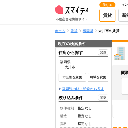
マン
借りる
賃貸
新
不動産住宅情報サイト
ホーム
賃貸
福岡県
大川市の賃貸
現在の検索条件
住所から探す
変更
福岡県
大川市
間
市区郡を変更
町域を変更
福岡県の駅・沿線から探す
絞り込み条件
変更
物件種別
指定なし
構造
指定なし
賃料
指定なし