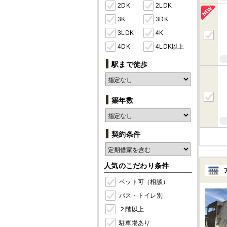
2DK
2LDK
3K
3DK
3LDK
4K
4DK
4LDK以上
駅まで徒歩
築年数
契約条件
人気のこだわり条件
ペット可（相談）
バス・トイレ別
２階以上
駐車場あり