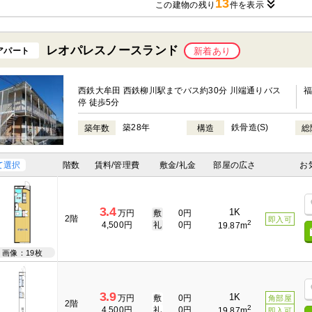
13
この建物の残り
件を表示
レオパレスノースランド
アパート
新着あり
西鉄大牟田 西鉄柳川駅までバス約30分 川端通りバス
停 徒歩5分
築28年
鉄骨造(S)
築年数
構造
総
て選択
階数
賃料/管理費
敷金/礼金
部屋の広さ
お
3.4
1K
万円
敷
0円
2階
即入可
2
4,500円
礼
0円
19.87m
画像：19枚
3.9
1K
万円
敷
0円
角部屋
2階
2
4,500円
礼
0円
19.87m
即入可