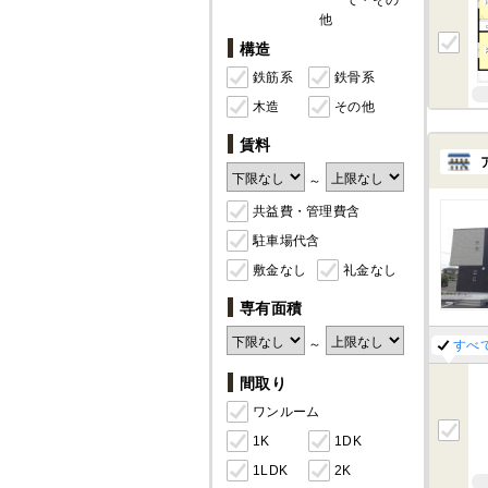
て・その
他
構造
鉄筋系
鉄骨系
木造
その他
賃料
～
共益費・管理費含
駐車場代含
敷金なし
礼金なし
専有面積
～
すべ
間取り
ワンルーム
1K
1DK
1LDK
2K