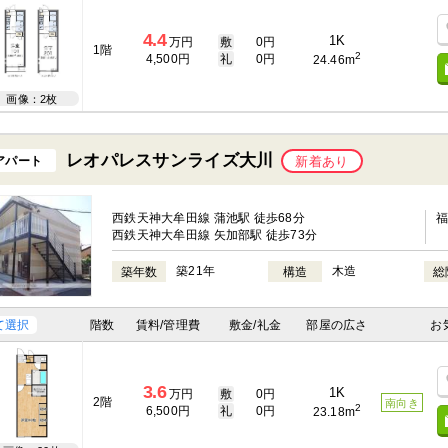
4.4
1K
万円
敷
0円
1階
2
4,500円
礼
0円
24.46m
画像：2枚
レオパレスサンライズ大川
アパート
新着あり
西鉄天神大牟田線 蒲池駅 徒歩68分
西鉄天神大牟田線 矢加部駅 徒歩73分
築21年
木造
築年数
構造
総
て選択
階数
賃料/管理費
敷金/礼金
部屋の広さ
お
3.6
1K
万円
敷
0円
2階
南向き
2
6,500円
礼
0円
23.18m