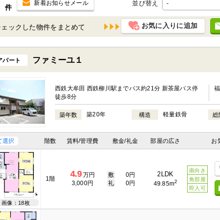
並び替え
新着お知らせメール
件
お気に入りに追加
チェックした物件を
ファミーユ１
アパート
西鉄大牟田 西鉄柳川駅までバス約21分 新茶屋バス停
徒歩8分
築20年
軽量鉄骨
築年数
構造
総
て選択
階数
賃料/管理費
敷金/礼金
部屋の広さ
お
南向き
4.9
2LDK
万円
敷
0円
1階
角部屋
2
3,000円
礼
0円
49.85m
即入可
画像：18枚