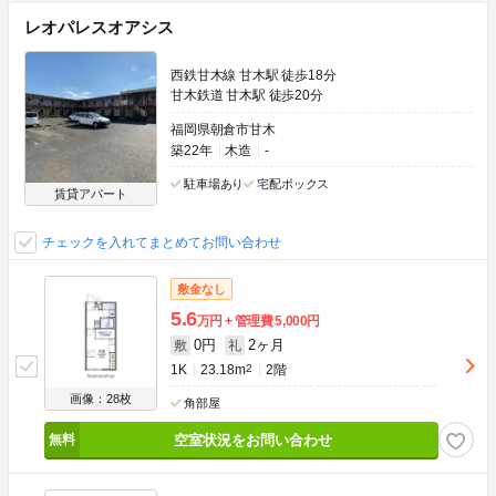
レオパレスオアシス
西鉄甘木線 甘木駅 徒歩18分
甘木鉄道 甘木駅 徒歩20分
福岡県朝倉市甘木
築22年
木造
-
駐車場あり
宅配ボックス
賃貸アパート
チェックを入れてまとめてお問い合わせ
敷金なし
5.6
万円
管理費
5,000円
0円
2ヶ月
敷
礼
1K
23.18m
2
2階
画像：28枚
角部屋
空室状況をお問い合わせ