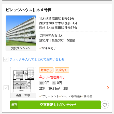
ビレッジハウス甘木４号棟
甘木鉄道 高田駅 徒歩21分
西鉄甘木線 甘木駅 徒歩31分
西鉄甘木線 馬田駅 徒歩37分
福岡県朝倉市甘木
築51年
鉄筋(RC)
5階建
賃貸マンション
駐車場あり
チェックを入れてまとめてお問い合わせ
敷金なし
礼金なし
4
万円
管理費
0円
0円
0円
敷
礼
2DK
39.83m
2
2階
画像：30枚
フリーレント
ペット可(相談)
角部屋
空室状況をお問い合わせ