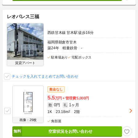
レオパレス三福
西鉄甘木線 甘木駅 徒歩16分
福岡県朝倉市甘木
築24年
軽量鉄骨
-
駐車場あり
宅配ボックス
賃貸アパート
チェックを入れてまとめてお問い合わせ
敷金なし
5.5
万円
管理費
5,000円
0円
1ヶ月
敷
礼
1K
23.18m
2
2階
画像：29枚
角部屋
空室状況をお問い合わせ