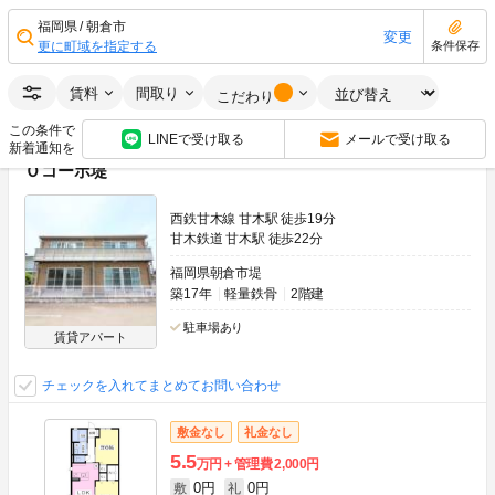
0円
0円
敷
礼
2DK
47.59m
2
2階
福岡県
朝倉市
変更
更に町域を指定する
条件保存
画像：30枚
最上階
角部屋
賃料
間取り
空室状況をお問い合わせ
こだわり
この条件で
LINEで受け取る
メールで受け取る
新着通知を
Ｏコーポ堤
西鉄甘木線 甘木駅 徒歩19分
甘木鉄道 甘木駅 徒歩22分
福岡県朝倉市堤
築17年
軽量鉄骨
2階建
駐車場あり
賃貸アパート
チェックを入れてまとめてお問い合わせ
敷金なし
礼金なし
5.5
万円
管理費
2,000円
0円
0円
敷
礼