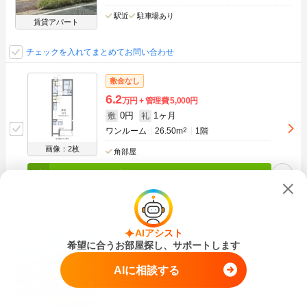
駅近
駐車場あり
賃貸アパート
チェックを入れてまとめてお問い合わせ
敷金なし
6.2
万円
管理費
5,000円
0円
1ヶ月
敷
礼
ワンルーム
26.50m
2
1階
画像：2枚
角部屋
空室状況をお問い合わせ
ミランダ三福III
AIアシスト
希望に合うお部屋探し、サポートします
西鉄甘木線 甘木駅 徒歩4分
甘木鉄道 甘木駅 徒歩6分
AIに相談する
福岡県朝倉市甘木
築10年
木造
-