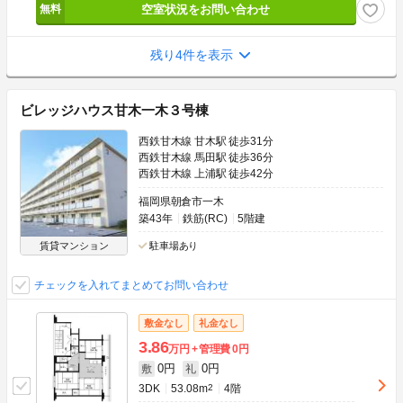
空室状況をお問い合わせ
残り4件を表示
ビレッジハウス甘木一木３号棟
西鉄甘木線 甘木駅 徒歩31分
西鉄甘木線 馬田駅 徒歩36分
西鉄甘木線 上浦駅 徒歩42分
福岡県朝倉市一木
築43年
鉄筋(RC)
5階建
賃貸マンション
駐車場あり
チェックを入れてまとめてお問い合わせ
敷金なし
礼金なし
3.86
万円
管理費
0円
0円
0円
敷
礼
3DK
53.08m
2
4階