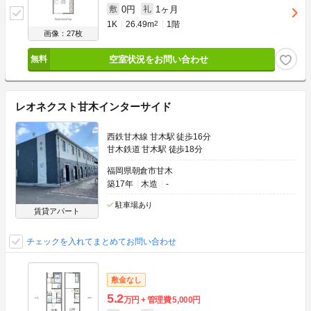
0円
1ヶ月
敷
礼
1K
26.49m
2
1階
画像：27枚
空室状況をお問い合わせ
レオネクスト甘木インターサイド
西鉄甘木線 甘木駅 徒歩16分
甘木鉄道 甘木駅 徒歩18分
福岡県朝倉市甘木
築17年
木造
-
駐車場あり
賃貸アパート
チェックを入れてまとめてお問い合わせ
敷金なし
5.2
万円
管理費
5,000円