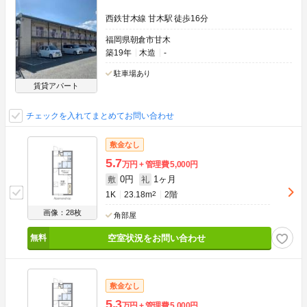
西鉄甘木線 甘木駅 徒歩16分
福岡県朝倉市甘木
築19年
木造
-
駐車場あり
賃貸アパート
チェックを入れてまとめてお問い合わせ
敷金なし
5.7
万円
管理費
5,000円
0円
1ヶ月
敷
礼
1K
23.18m
2
2階
画像：28枚
角部屋
空室状況をお問い合わせ
敷金なし
5.3
万円
管理費
5,000円