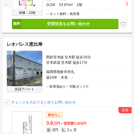
2LDK
53.97m
2
1階
画像：22枚
ネット無料
角部屋
空室状況をお問い合わせ
レオパレス恵比寿
西鉄甘木線 甘木駅 徒歩16分
甘木鉄道 甘木駅 徒歩17分
福岡県朝倉市持丸
築24年
木造
-
駐車場あり
宅配ボックス
賃貸アパート
チェックを入れてまとめてお問い合わせ
敷金なし
3.6
万円
管理費
5,000円
0円
1ヶ月
敷
礼