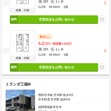
0円
1ヶ月
敷
礼
1LDK
46.94m
2
1階
画像：24枚
空室状況をお問い合わせ
敷金なし
5.2
万円
管理費
5,000円
0円
1ヶ月
敷
礼
1LDK
46.94m
2
1階
画像：26枚
空室状況をお問い合わせ
ミランダ三福III
西鉄甘木線 甘木駅 徒歩4分
甘木鉄道 甘木駅 徒歩6分
福岡県朝倉市甘木