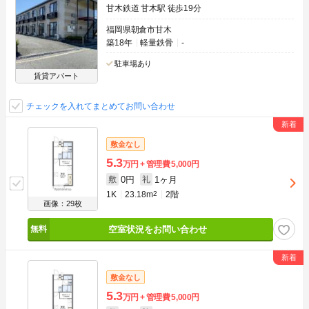
甘木鉄道 甘木駅 徒歩19分
福岡県朝倉市甘木
築18年
軽量鉄骨
-
駐車場あり
賃貸アパート
チェックを入れてまとめてお問い合わせ
敷金なし
5.3
万円
管理費
5,000円
0円
1ヶ月
敷
礼
1K
23.18m
2
2階
画像：29枚
空室状況をお問い合わせ
敷金なし
5.3
万円
管理費
5,000円