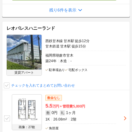
残り6件を表示
レオパレスハニーランド
西鉄甘木線 甘木駅 徒歩12分
甘木鉄道 甘木駅 徒歩15分
福岡県朝倉市甘木
築24年
木造
-
駐車場あり
宅配ボックス
賃貸アパート
チェックを入れてまとめてお問い合わせ
敷金なし
5.5
万円
管理費
5,000円
0円
1ヶ月
敷
礼
1K
26.08m
2
2階
画像：27枚
角部屋