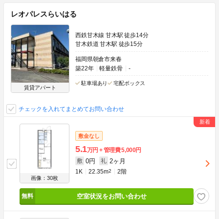
レオパレスらいはる
西鉄甘木線 甘木駅 徒歩14分
甘木鉄道 甘木駅 徒歩15分
福岡県朝倉市来春
築22年
軽量鉄骨
-
駐車場あり
宅配ボックス
賃貸アパート
チェックを入れてまとめてお問い合わせ
敷金なし
5.1
万円
管理費
5,000円
0円
2ヶ月
敷
礼
1K
22.35m
2
2階
画像：30枚
空室状況をお問い合わせ