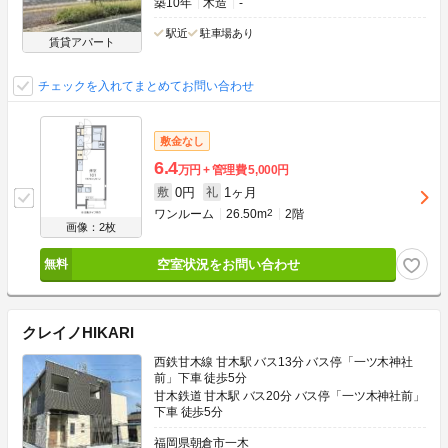
築10年
木造
-
駅近
駐車場あり
賃貸アパート
チェックを入れてまとめてお問い合わせ
敷金なし
6.4
万円
管理費
5,000円
0円
1ヶ月
敷
礼
ワンルーム
26.50m
2
2階
画像：2枚
空室状況をお問い合わせ
クレイノHIKARI
西鉄甘木線 甘木駅 バス13分 バス停「一ツ木神社
前」下車 徒歩5分
甘木鉄道 甘木駅 バス20分 バス停「一ツ木神社前」
下車 徒歩5分
福岡県朝倉市一木