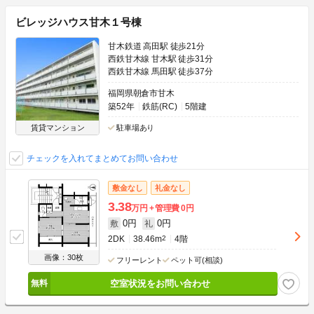
ビレッジハウス甘木１号棟
甘木鉄道 高田駅 徒歩21分
西鉄甘木線 甘木駅 徒歩31分
西鉄甘木線 馬田駅 徒歩37分
福岡県朝倉市甘木
築52年
鉄筋(RC)
5階建
賃貸マンション
駐車場あり
チェックを入れてまとめてお問い合わせ
敷金なし
礼金なし
3.38
万円
管理費
0円
0円
0円
敷
礼
2DK
38.46m
2
4階
画像：30枚
フリーレント
ペット可(相談)
空室状況をお問い合わせ