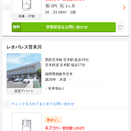
0円
1ヶ月
敷
礼
1K
23.18m
2
1階
画像：27枚
空室状況をお問い合わせ
レオパレス甘木川
西鉄甘木線 甘木駅 徒歩19分
甘木鉄道 甘木駅 徒歩17分
福岡県朝倉市甘木
築26年
木造
-
駐車場あり
賃貸アパート
チェックを入れてまとめてお問い合わせ
敷金なし
4.7
万円
管理費
5,000円