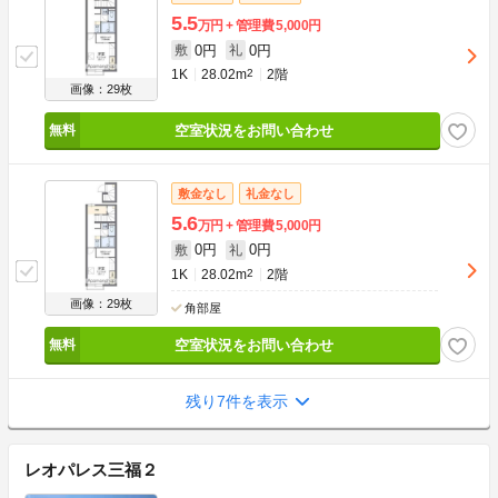
5.5
万円
管理費
5,000円
0円
0円
敷
礼
1K
28.02m
2
2階
画像：29枚
空室状況をお問い合わせ
敷金なし
礼金なし
5.6
万円
管理費
5,000円
0円
0円
敷
礼
1K
28.02m
2
2階
画像：29枚
角部屋
空室状況をお問い合わせ
残り7件を表示
レオパレス三福２