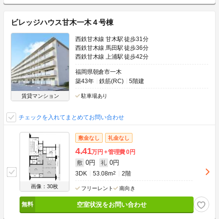
ビレッジハウス甘木一木４号棟
西鉄甘木線 甘木駅 徒歩31分
西鉄甘木線 馬田駅 徒歩36分
西鉄甘木線 上浦駅 徒歩42分
福岡県朝倉市一木
築43年
鉄筋(RC)
5階建
賃貸マンション
駐車場あり
チェックを入れてまとめてお問い合わせ
敷金なし
礼金なし
4.41
万円
管理費
0円
0円
0円
敷
礼
3DK
53.08m
2
2階
画像：30枚
フリーレント
南向き
空室状況をお問い合わせ