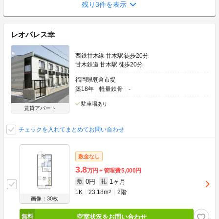
残り3件を表示
レオパレス幸
西鉄甘木線 甘木駅 徒歩20分
甘木鉄道 甘木駅 徒歩20分
福岡県朝倉市堤
築18年
軽量鉄骨
-
駐車場あり
賃貸アパート
チェックを入れてまとめてお問い合わせ
敷金なし
3.8
万円
管理費
5,000円
0円
1ヶ月
敷
礼
1K
23.18m
2
2階
画像：30枚
空室状況をお問い合わせ