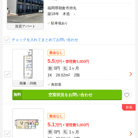
福岡県朝倉市持丸
築18年
木造
-
駐車場あり
賃貸アパート
チェックを入れてまとめてお問い合わせ
敷金なし
5.5
万円
管理費
5,000円
0円
1ヶ月
敷
礼
1K
28.02m
2
2階
画像：26枚
角部屋
空室状況をお問い合わせ
敷金なし
5.1
万円
管理費
5,000円
0円
1ヶ月
敷
礼