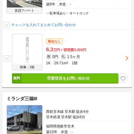
築8年
木造
-
賃貸アパート
駐車場あり
オートロック
チェックを入れてまとめてお問い合わせ
敷金なし
6.3
万円
管理費
5,000円
0円
1.5ヶ月
敷
礼
1K
29.71m
2
1階
画像：2枚
空室状況をお問い合わせ
ミランダ三福III
西鉄甘木線 甘木駅 徒歩4分
甘木鉄道 甘木駅 徒歩6分
福岡県朝倉市甘木
築10年
木造
-