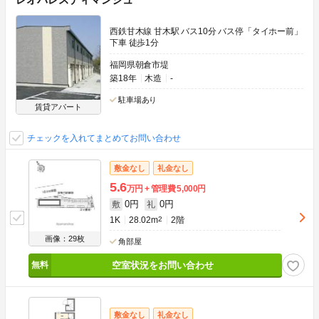
西鉄甘木線 甘木駅 バス10分 バス停「タイホー前」
下車 徒歩1分
福岡県朝倉市堤
築18年
木造
-
駐車場あり
賃貸アパート
チェックを入れてまとめてお問い合わせ
敷金なし
礼金なし
5.6
万円
管理費
5,000円
0円
0円
敷
礼
1K
28.02m
2
2階
画像：29枚
角部屋
空室状況をお問い合わせ
敷金なし
礼金なし