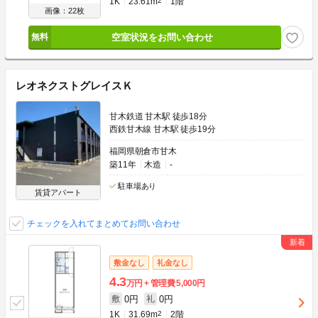
1K
23.61m
2
1階
画像：22枚
空室状況をお問い合わせ
レオネクストグレイスＫ
甘木鉄道 甘木駅 徒歩18分
西鉄甘木線 甘木駅 徒歩19分
福岡県朝倉市甘木
築11年
木造
-
駐車場あり
賃貸アパート
チェックを入れてまとめてお問い合わせ
敷金なし
礼金なし
4.3
万円
管理費
5,000円
0円
0円
敷
礼
1K
31.69m
2
2階