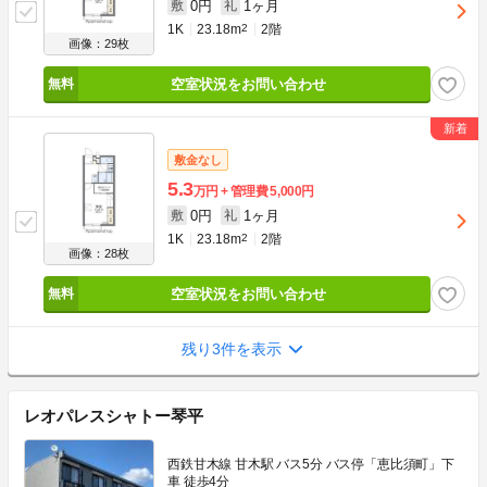
0円
1ヶ月
敷
礼
1K
23.18m
2
2階
画像：29枚
空室状況をお問い合わせ
敷金なし
5.3
万円
管理費
5,000円
0円
1ヶ月
敷
礼
1K
23.18m
2
2階
画像：28枚
空室状況をお問い合わせ
残り3件を表示
レオパレスシャトー琴平
西鉄甘木線 甘木駅 バス5分 バス停「恵比須町」下
車 徒歩4分