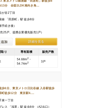
セス 東京メトロ銀座線「田原町」駅徒歩8
13分 全邸2LDK南向き角…
松が谷2丁目
線 「田原町」駅 徒歩8分
諸手続き後）
販売25戸、提携企業優先販売1戸）
に追加
詳細を見る
間取り
専有面積
販売戸数
2
54.68m
・
K
3戸
2
54.74m
徒歩6分、東京メトロ日比谷線 入谷駅徒歩
原町徒歩12分 東京駅4.…
千束一丁目
レス 「浅草」駅 徒歩6分 （A2出口）