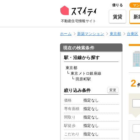
借りる
マン
賃貸
新
不動産住宅情報サイト
ホーム
新築マンション
東京都
台東区
現在の検索条件
駅・沿線から探す
東京都
東京メトロ銀座線
田原町駅
2
絞り込み条件
変更
価格
指定なし
専有面積
指定なし
間取り
指定なし
駅徒歩
指定なし
こだわり
指定なし