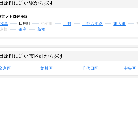
田原町に近い駅から探す
東京メトロ銀座線
浅草
田原町
稲荷町
上野
上野広小路
末広町
京橋
銀座
新橋
田原町に近い市区郡から探す
文京区
荒川区
千代田区
中央区