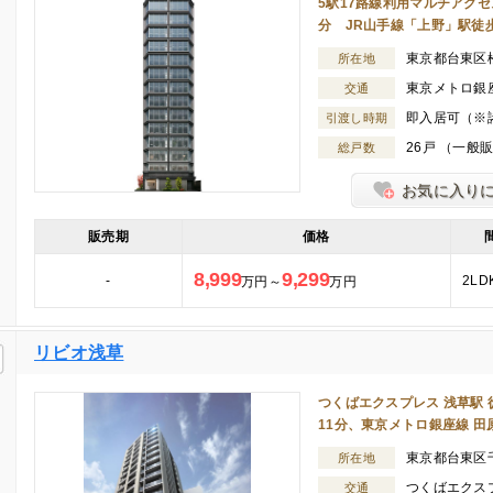
5駅17路線利用マルチアク
分 JR山手線「上野」駅徒歩
東京都台東区
所在地
東京メトロ銀座
交通
即入居可（※
引渡し時期
26戸 （一般
総戸数
お気に入り
販売期
価格
8,999
9,299
-
2LD
万円～
万円
リビオ浅草
つくばエクスプレス 浅草駅 
11分、東京メトロ銀座線 田
東京都台東区
所在地
つくばエクスプ
交通