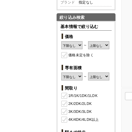
ブランド
指定なし
絞り込み検索
基本情報で絞り込む
価格
～
価格未定を除く
専有面積
～
間取り
1R/1K/1DK/1LDK
2K/2DK/2LDK
3K/3DK/3LDK
4K/4DK/4LDK以上