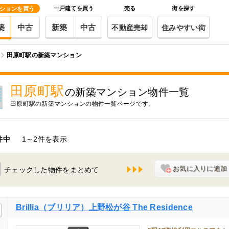
一戸建てを買う
売る
街を探す
ションを買う
築
中古
新築
中古
不動産売却
住みやすい街
田原町駅の新築マンション
田原町駅
の新築マンション物件一覧
田原町駅
の新築マンションの物件一覧ページです。
件中
1～2件を表示
お気に入りに追加
チェックした物件をまとめて
Brillia（ブリリア）上野松が谷 The Residence