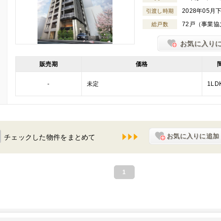
2028年05月
引渡し時期
72戸（事業
総戸数
お気に入り
販売期
価格
-
未定
1LD
お気に入りに追加
チェックした物件をまとめて
1