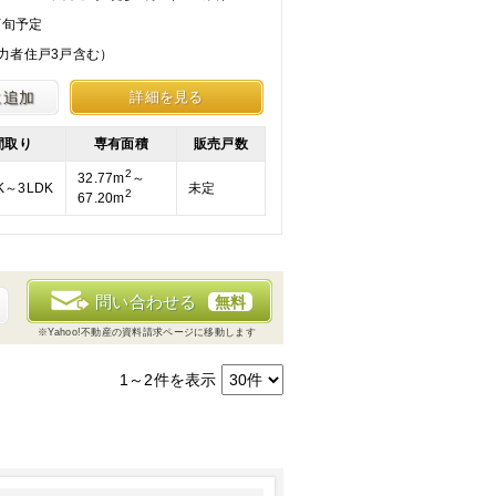
下旬予定
協力者住戸3戸含む）
に追加
詳細を見る
間取り
専有面積
販売戸数
2
32.77m
～
K～3LDK
未定
2
67.20m
問い合わせる
無料
※Yahoo!不動産の資料請求ページに移動します
1～2
件を表示