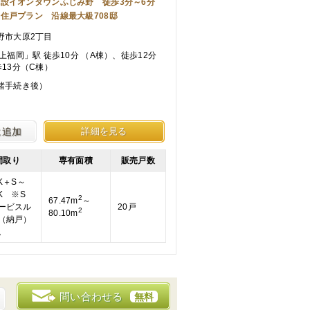
施設イオンタウンふじみ野 徒歩3分～6分
住戸プラン 沿線最大級708邸
野市大原2丁目
上福岡」駅 徒歩10分 （A棟）、徒歩12分
13分（C棟）
諸手続き後）
に追加
詳細を見る
間取り
専有面積
販売戸数
K＋S～
K ※S
2
67.47m
～
ービスル
20戸
2
80.10m
（納戸）
。
問い合わせる
無料