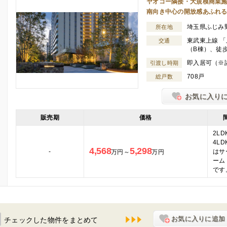
ヤオコー隣接・大規模商業
南向き中心の開放感あふれる
埼玉県ふじみ
所在地
東武東上線 「
交通
（B棟）、徒歩
即入居可（※
引渡し時期
708戸
総戸数
お気に入り
販売期
価格
2LD
4LD
4,568
5,298
-
はサ
万円～
万円
ーム
です
お気に入りに追加
チェックした物件をまとめて