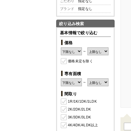
こだわり
指定なし
ブランド
指定なし
絞り込み検索
基本情報で絞り込む
価格
～
価格未定を除く
専有面積
～
間取り
1R/1K/1DK/1LDK
2K/2DK/2LDK
3K/3DK/3LDK
4K/4DK/4LDK以上