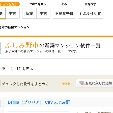
一戸建てを買う
売る
街を探す
ションを買う
築
中古
新築
中古
不動産売却
住みやすい街
野市の新築マンション
ふじみ野市
の新築マンション物件一覧
ふじみ野市
の新築マンションの物件一覧ページです。
件中
1～1件を表示
お気に入りに追加
チェックした物件をまとめて
Brillia（ブリリア） City ふじみ野