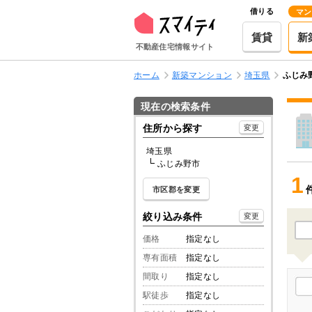
借りる
マン
賃貸
新
不動産住宅情報サイト
ホーム
新築マンション
埼玉県
ふじみ
現在の検索条件
住所から探す
変更
埼玉県
ふじみ野市
1
市区郡を変更
絞り込み条件
変更
価格
指定なし
専有面積
指定なし
間取り
指定なし
駅徒歩
指定なし