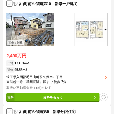
毛呂山町前久保南第10 新築一戸建て
画像：30枚
2,490万円
133.01m
2
土地
95.58m
2
建物
埼玉県入間郡毛呂山町前久保南３丁目
東武越生線「武州長瀬」駅まで 徒歩 7分
取扱い不動産会社：(株)クレド
資料をもらう
毛呂山町前久保南第9 新築分譲住宅