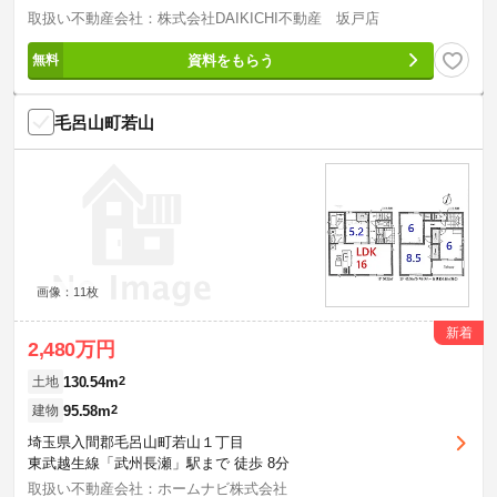
取扱い不動産会社：株式会社DAIKICHI不動産 坂戸店
資料をもらう
毛呂山町若山
画像：11枚
新着
2,480万円
130.54m
2
土地
95.58m
2
建物
埼玉県入間郡毛呂山町若山１丁目
東武越生線「武州長瀬」駅まで 徒歩 8分
取扱い不動産会社：ホームナビ株式会社