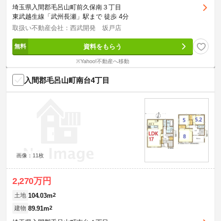
埼玉県入間郡毛呂山町前久保南３丁目
東武越生線「武州長瀬」駅まで 徒歩 4分
取扱い不動産会社：西武開発 坂戸店
資料をもらう
※Yahoo!不動産へ移動
入間郡毛呂山町南台4丁目
画像：11枚
2,270万円
104.03m
2
土地
89.91m
2
建物