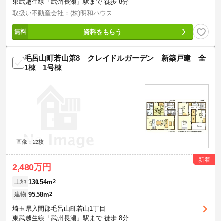
東武越生線「武州長瀬」駅まで 徒歩 8分
取扱い不動産会社：(株)明和ハウス
資料をもらう
毛呂山町若山第8 クレイドルガーデン 新築戸建 全
1棟 1号棟
画像：22枚
新着
2,480万円
130.54m
2
土地
95.58m
2
建物
埼玉県入間郡毛呂山町若山1丁目
東武越生線「武州長瀬」駅まで 徒歩 8分