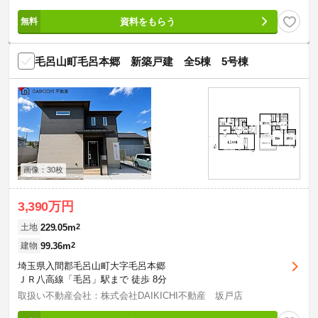
資料をもらう
毛呂山町毛呂本郷 新築戸建 全5棟 5号棟
画像：30枚
3,390万円
229.05m
2
土地
99.36m
2
建物
埼玉県入間郡毛呂山町大字毛呂本郷
ＪＲ八高線「毛呂」駅まで 徒歩 8分
取扱い不動産会社：株式会社DAIKICHI不動産 坂戸店