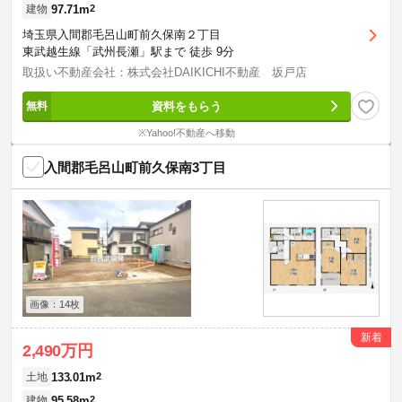
97.71m
2
建物
埼玉県入間郡毛呂山町前久保南２丁目
東武越生線「武州長瀬」駅まで 徒歩 9分
取扱い不動産会社：株式会社DAIKICHI不動産 坂戸店
資料をもらう
※Yahoo!不動産へ移動
入間郡毛呂山町前久保南3丁目
画像：14枚
新着
2,490万円
133.01m
2
土地
95.58m
2
建物