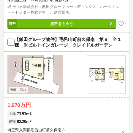
取扱い不動産会社：飯田グループホールディングス ホームトレ
ードセンター株式会社 川越営業所
資料をもらう
【飯田グループ物件】毛呂山町前久保南 第９ 全１
棟 ※ビルトインガレージ クレイドルガーデン
画像：20枚
1,970万円
73.53m
2
土地
82.20m
2
建物
埼玉県入間郡毛呂山町前久保南３