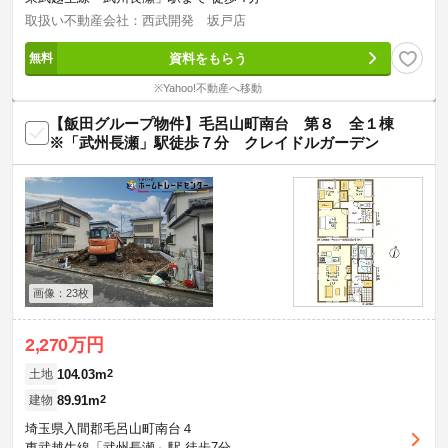
取扱い不動産会社：西武開発 坂戸店
資料をもらう
※Yahoo!不動産へ移動
【飯田グループ物件】毛呂山町南台 第８ 全１棟
※「武州長瀬」駅徒歩７分 クレイドルガーデン
画像：23枚
2,270万円
104.03m
2
土地
89.91m
2
建物
埼玉県入間郡毛呂山町南台４
東武越生線「武州長瀬」駅 徒歩7分