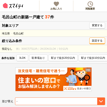
お気に入り
閲覧履歴
37
毛呂山町
の新築一戸建て
件
対象エリア
変更する
埼玉県
毛呂山町
絞り込み条件
設定する
指定なし
例）3000万円以内｜2K/2DK/2LDK｜5分以内
3LDK
駐車場あり
駅まで徒歩20分以内
駅まで徒歩10分以内
条件を追加
並び替え