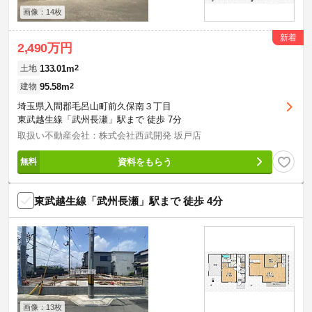
画像：14枚
新着
2,490万円
133.01m
2
土地
95.58m
2
建物
埼玉県入間郡毛呂山町前久保南３丁目
東武越生線「武州長瀬」駅まで 徒歩 7分
取扱い不動産会社：株式会社西武開発 坂戸店
資料をもらう
東武越生線「武州長瀬」駅まで 徒歩 4分
画像：13枚