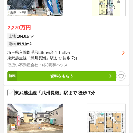
画像：21枚
2,270万円
104.03m
2
土地
89.91m
2
建物
埼玉県入間郡毛呂山町南台４丁目5-7
東武越生線「武州長瀬」駅まで 徒歩 7分
取扱い不動産会社：(株)明和ハウス
資料をもらう
東武越生線「武州長瀬」駅まで 徒歩 7分