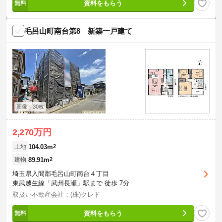
資料をもらう
毛呂山町南台第8 新築一戸建て
画像：30枚
2,270万円
104.03m
2
土地
89.91m
2
建物
埼玉県入間郡毛呂山町南台４丁目
東武越生線「武州長瀬」駅まで 徒歩 7分
取扱い不動産会社：(株)クレド
資料をもらう