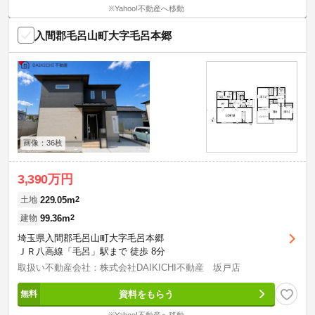
※Yahoo!不動産へ移動
入間郡毛呂山町大字毛呂本郷
画像：36枚
3,390万円
229.05m
2
土地
99.36m
2
建物
埼玉県入間郡毛呂山町大字毛呂本郷
ＪＲ八高線「毛呂」駅まで 徒歩 8分
取扱い不動産会社：株式会社DAIKICHI不動産 坂戸店
資料をもらう