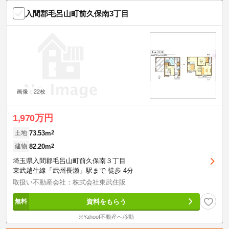
入間郡毛呂山町前久保南3丁目
画像：22枚
1,970万円
73.53m
2
土地
82.20m
2
建物
埼玉県入間郡毛呂山町前久保南３丁目
東武越生線「武州長瀬」駅まで 徒歩 4分
取扱い不動産会社：株式会社東武住販
資料をもらう
※Yahoo!不動産へ移動