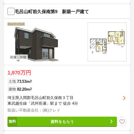
毛呂山町前久保南第9 新築一戸建て
画像：30枚
1,970万円
73.53m
2
土地
82.20m
2
建物
埼玉県入間郡毛呂山町前久保南３丁目
東武越生線「武州長瀬」駅まで 徒歩 4分
取扱い不動産会社：(株)クレド
資料をもらう