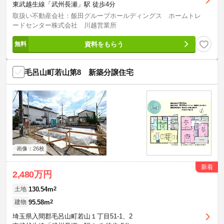
東武越生線「武州長瀬」駅 徒歩4分
取扱い不動産会社：飯田グループホールディングス ホームトレ
ードセンター株式会社 川越営業所
資料をもらう
毛呂山町若山第8 新築分譲住宅
画像：26枚
新着
2,480万円
130.54m
2
土地
95.58m
2
建物
埼玉県入間郡毛呂山町若山１丁目51-1、2