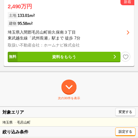
新着
2,490万円
133.01m
2
土地
95.58m
2
建物
埼玉県入間郡毛呂山町前久保南３丁目
東武越生線「武州長瀬」駅まで 徒歩 7分
取扱い不動産会社：ホームナビ株式会社
資料をもらう
次の30件を表示
対象エリア
変更する
埼玉県
毛呂山町
絞り込み条件
設定する