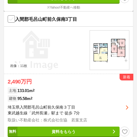
※Yahoo!不動産へ移動
入間郡毛呂山町前久保南3丁目
画像：11枚
新着
2,490万円
133.01m
2
土地
95.58m
2
建物
埼玉県入間郡毛呂山町前久保南３丁目
東武越生線「武州長瀬」駅まで 徒歩 7分
取扱い不動産会社：株式会社住協 若葉支店
資料をもらう