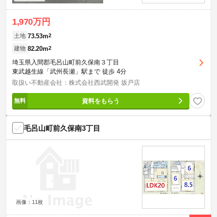
1,970万円
73.53m
2
土地
82.20m
2
建物
埼玉県入間郡毛呂山町前久保南３丁目
東武越生線「武州長瀬」駅まで 徒歩 4分
取扱い不動産会社：株式会社西武開発 坂戸店
資料をもらう
毛呂山町前久保南3丁目
画像：11枚