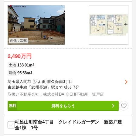
画像：23枚
2,490万円
133.01m
2
土地
95.58m
2
建物
埼玉県入間郡毛呂山町前久保南3丁目
東武越生線「武州長瀬」駅まで 徒歩 7分
取扱い不動産会社：株式会社DAIKICHI不動産 坂戸店
資料をもらう
毛呂山町南台4丁目 クレイドルガーデン 新築戸建
全1棟 1号