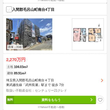
※Yahoo!不動産へ移動
入間郡毛呂山町南台4丁目
画像：35枚
2,270万円
104.03m
2
土地
89.91m
2
建物
埼玉県入間郡毛呂山町南台４丁目
東武越生線「武州長瀬」駅まで 徒歩 7分
取扱い不動産会社：センチュリー21クレド
資料をもらう
※Yahoo!不動産へ移動