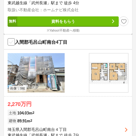
東武越生線「武州長瀬」駅まで 徒歩 4分
取扱い不動産会社：ホームナビ株式会社
資料をもらう
※Yahoo!不動産へ移動
入間郡毛呂山町南台4丁目
画像：9枚
2,270万円
104.03m
2
土地
89.91m
2
建物
埼玉県入間郡毛呂山町南台４丁目
東武越生線「武州長瀬」駅まで 徒歩 7分