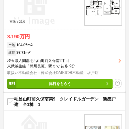
画像：21枚
3,190万円
164.65m
2
土地
97.71m
2
建物
埼玉県入間郡毛呂山町前久保南2丁目
東武越生線「武州長瀬」駅まで 徒歩 9分
取扱い不動産会社：株式会社DAIKICHI不動産 坂戸店
資料をもらう
毛呂山町前久保南第9 クレイドルガーデン 新築戸
建 全1棟 1