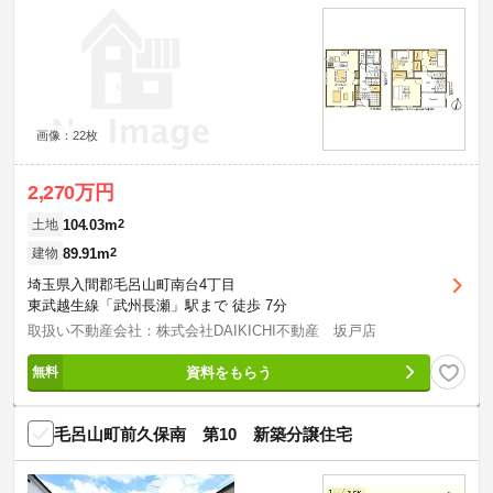
画像：22枚
2,270万円
104.03m
2
土地
89.91m
2
建物
埼玉県入間郡毛呂山町南台4丁目
東武越生線「武州長瀬」駅まで 徒歩 7分
取扱い不動産会社：株式会社DAIKICHI不動産 坂戸店
資料をもらう
毛呂山町前久保南 第10 新築分譲住宅