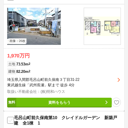
画像：26枚
1,970万円
73.53m
2
土地
82.20m
2
建物
埼玉県入間郡毛呂山町前久保南３丁目31-22
東武越生線「武州長瀬」駅まで 徒歩 4分
取扱い不動産会社：(株)明和ハウス
資料をもらう
毛呂山町前久保南第10 クレイドルガーデン 新築戸
建 全1棟 1