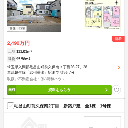
画像：22枚
新着
2,490万円
133.01m
2
土地
95.58m
2
建物
埼玉県入間郡毛呂山町前久保南３丁目26-27、28
東武越生線「武州長瀬」駅まで 徒歩 7分
取扱い不動産会社：(株)明和ハウス
資料をもらう
毛呂山町前久保南2丁目 新築戸建 全1棟 1号棟