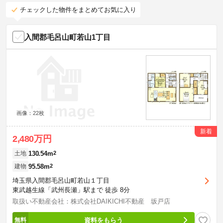
チェックした物件をまとめてお気に入り
入間郡毛呂山町若山1丁目
画像：22枚
新着
2,480万円
130.54m
2
土地
95.58m
2
建物
埼玉県入間郡毛呂山町若山１丁目
東武越生線「武州長瀬」駅まで 徒歩 8分
取扱い不動産会社：株式会社DAIKICHI不動産 坂戸店
資料をもらう