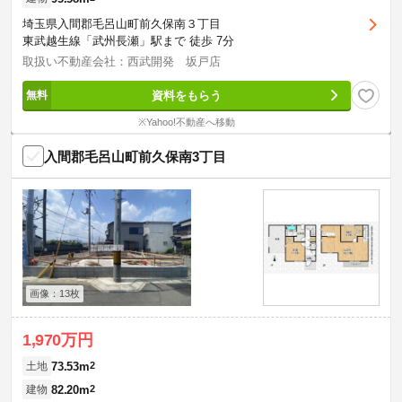
埼玉県入間郡毛呂山町前久保南３丁目
東武越生線「武州長瀬」駅まで 徒歩 7分
取扱い不動産会社：西武開発 坂戸店
資料をもらう
※Yahoo!不動産へ移動
入間郡毛呂山町前久保南3丁目
画像：13枚
1,970万円
73.53m
2
土地
82.20m
2
建物