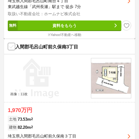
埼玉県入間郡毛呂山町南台４丁目
東武越生線「武州長瀬」駅まで 徒歩 7分
取扱い不動産会社：ホームナビ株式会社
資料をもらう
※Yahoo!不動産へ移動
入間郡毛呂山町前久保南3丁目
画像：11枚
1,970万円
73.53m
2
土地
82.20m
2
建物
埼玉県入間郡毛呂山町前久保南３丁目