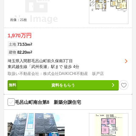
画像：21枚
1,970万円
73.53m
2
土地
82.20m
2
建物
埼玉県入間郡毛呂山町前久保南3丁目
東武越生線「武州長瀬」駅まで 徒歩 4分
取扱い不動産会社：株式会社DAIKICHI不動産 坂戸店
資料をもらう
毛呂山町南台第8 新築分譲住宅