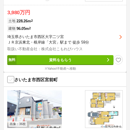
3,980万円
228.26m
2
土地
96.05m
2
建物
埼玉県さいたま市西区大字二ツ宮
ＪＲ京浜東北・根岸線「大宮」駅まで 徒歩 59分
取扱い不動産会社：株式会社こもれびハウス
資料をもらう
※Yahoo!不動産へ移動
さいたま市西区宮前町
画像：36枚