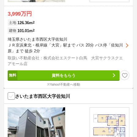
3,999万円
126.36m
2
土地
101.01m
2
建物
埼玉県さいたま市西区大字佐知川
ＪＲ京浜東北・根岸線「大宮」駅まで バス 20分 バス停「佐知川
原」まで 徒歩 2分
取扱い不動産会社：株式会社エステート白馬 大宮サクラスクエ
アモール店
資料をもらう
※Yahoo!不動産へ移動
さいたま市西区大字佐知川