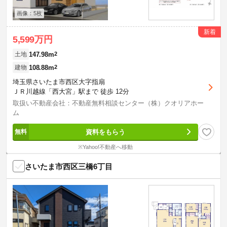
画像：5枚
新着
5,599万円
147.98m
2
土地
108.88m
2
建物
埼玉県さいたま市西区大字指扇
ＪＲ川越線「西大宮」駅まで 徒歩 12分
取扱い不動産会社：不動産無料相談センター（株）クオリアホー
ム
資料をもらう
※Yahoo!不動産へ移動
さいたま市西区三橋6丁目