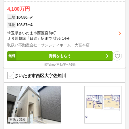
4,180万円
104.80m
2
土地
108.87m
2
建物
埼玉県さいたま市西区宮前町
ＪＲ川越線「日進」駅まで 徒歩 14分
取扱い不動産会社：サンシティホーム 大宮本店
資料をもらう
※Yahoo!不動産へ移動
さいたま市西区大字佐知川
画像：36枚