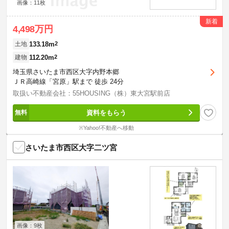
画像：11枚
新着
4,498万円
133.18m
2
土地
112.20m
2
建物
埼玉県さいたま市西区大字内野本郷
ＪＲ高崎線「宮原」駅まで 徒歩 24分
取扱い不動産会社：55HOUSING（株）東大宮駅前店
資料をもらう
※Yahoo!不動産へ移動
さいたま市西区大字二ツ宮
画像：9枚