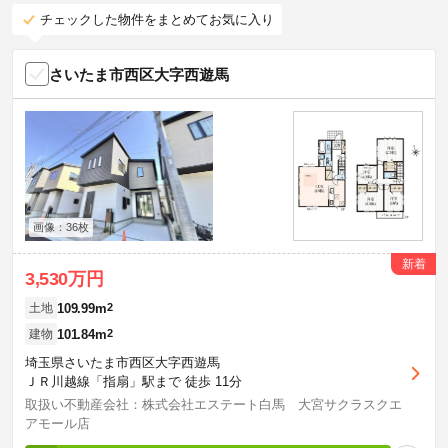
チェックした物件をまとめてお気に入り
さいたま市西区大字西遊馬
画像：36枚
新着
3,530万円
109.99m
2
土地
101.84m
2
建物
埼玉県さいたま市西区大字西遊馬
ＪＲ川越線「指扇」駅まで 徒歩 11分
取扱い不動産会社：株式会社エステート白馬 大宮サクラスクエ
アモール店