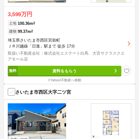
3,599万円
100.36m
2
土地
99.37m
2
建物
埼玉県さいたま市西区宮前町
ＪＲ川越線「日進」駅まで 徒歩 17分
取扱い不動産会社：株式会社エステート白馬 大宮サクラスクエ
アモール店
資料をもらう
※Yahoo!不動産へ移動
さいたま市西区大字二ツ宮