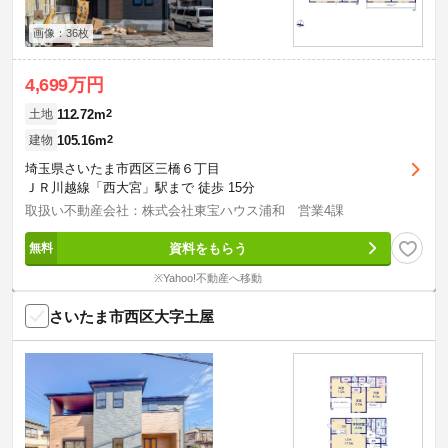
画像：36枚
4,699万円
112.72m
2
土地
105.16m
2
建物
埼玉県さいたま市西区三橋６丁目
ＪＲ川越線「西大宮」駅まで 徒歩 15分
取扱い不動産会社：株式会社東宝ハウス浦和 営業4課
資料をもらう
※Yahoo!不動産へ移動
さいたま市西区大字土屋