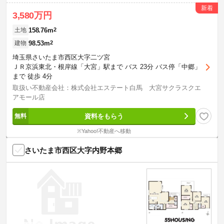
新着
3,580万円
158.76m
2
土地
98.53m
2
建物
埼玉県さいたま市西区大字二ツ宮
ＪＲ京浜東北・根岸線「大宮」駅まで バス 23分 バス停「中郷」
まで 徒歩 4分
取扱い不動産会社：株式会社エステート白馬 大宮サクラスクエ
アモール店
資料をもらう
※Yahoo!不動産へ移動
さいたま市西区大字内野本郷