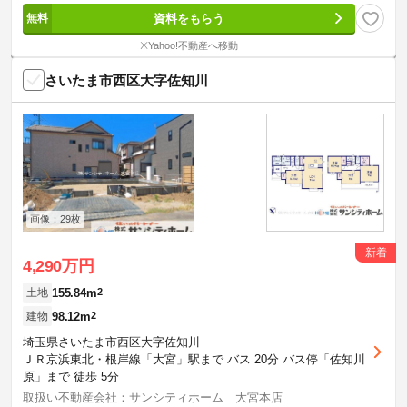
資料をもらう
※Yahoo!不動産へ移動
さいたま市西区大字佐知川
画像：29枚
新着
4,290万円
155.84m
2
土地
98.12m
2
建物
埼玉県さいたま市西区大字佐知川
ＪＲ京浜東北・根岸線「大宮」駅まで バス 20分 バス停「佐知川
原」まで 徒歩 5分
取扱い不動産会社：サンシティホーム 大宮本店