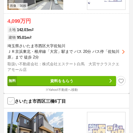
画像：36枚
4,099万円
142.03m
2
土地
95.01m
2
建物
埼玉県さいたま市西区大字佐知川
ＪＲ京浜東北・根岸線「大宮」駅まで バス 20分 バス停「佐知川
原」まで 徒歩 2分
取扱い不動産会社：株式会社エステート白馬 大宮サクラスクエ
アモール店
資料をもらう
※Yahoo!不動産へ移動
さいたま市西区三橋6丁目