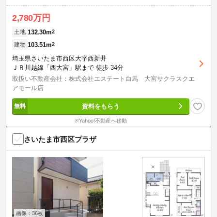
2,780万円
132.30m
2
土地
103.51m
2
建物
埼玉県さいたま市西区大字西新井
ＪＲ川越線「西大宮」駅まで 徒歩 34分
取扱い不動産会社：株式会社エステート白馬 大宮サクラスクエ
アモール店
資料をもらう
※Yahoo!不動産へ移動
さいたま市西区プラザ
画像：36枚