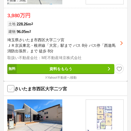
画像：36枚
3,980万円
228.26m
2
土地
96.05m
2
建物
埼玉県さいたま市西区大字二ツ宮
ＪＲ京浜東北・根岸線「大宮」駅まで バス 8分 バス停「西遊馬
消防出張所」まで 徒歩 8分
取扱い不動産会社：ME不動産埼京株式会社
資料をもらう
※Yahoo!不動産へ移動
さいたま市西区大字二ツ宮