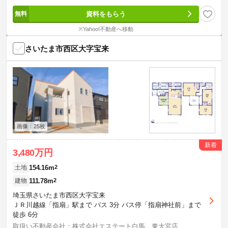
資料をもらう
※Yahoo!不動産へ移動
さいたま市西区大字宝来
画像：25枚
新着
3,480万円
154.16m
2
土地
111.78m
2
建物
埼玉県さいたま市西区大字宝来
ＪＲ川越線「指扇」駅まで バス 3分 バス停「指扇神社前」まで
徒歩 6分
取扱い不動産会社：株式会社エステート白馬 東大宮店