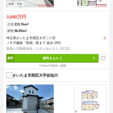
画像：36枚
3,980万円
215.76m
2
土地
96.05m
2
建物
埼玉県さいたま市西区大字二ツ宮
ＪＲ川越線「指扇」駅まで 徒歩 29分
取扱い不動産会社：ベストセレクト 川口店
資料をもらう
※Yahoo!不動産へ移動
さいたま市西区大字佐知川