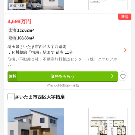
画像：5枚
新着
4,699万円
132.62m
2
土地
108.88m
2
建物
埼玉県さいたま市西区大字西遊馬
ＪＲ川越線「指扇」駅まで 徒歩 11分
取扱い不動産会社：不動産無料相談センター（株）クオリアホー
ム
資料をもらう
※Yahoo!不動産へ移動
さいたま市西区大字指扇