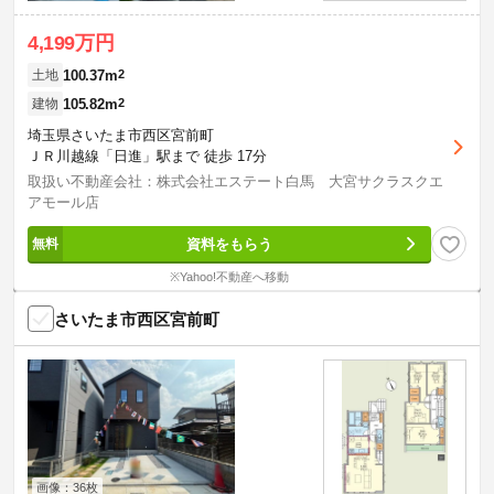
4,199万円
100.37m
2
土地
105.82m
2
建物
埼玉県さいたま市西区宮前町
ＪＲ川越線「日進」駅まで 徒歩 17分
取扱い不動産会社：株式会社エステート白馬 大宮サクラスクエ
アモール店
資料をもらう
※Yahoo!不動産へ移動
さいたま市西区宮前町
画像：36枚