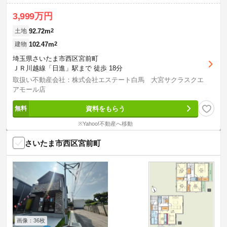
3,999万円
92.72m
2
土地
102.47m
2
建物
埼玉県さいたま市西区宮前町
ＪＲ川越線「日進」駅まで 徒歩 18分
取扱い不動産会社：株式会社エステート白馬 大宮サクラスクエ
アモール店
資料をもらう
※Yahoo!不動産へ移動
さいたま市西区宮前町
画像：36枚