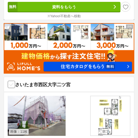
資料をもらう
※Yahoo!不動産へ移動
さいたま市西区大字二ツ宮
画像：11枚