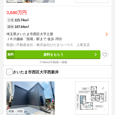
3,680万円
115.74m
2
土地
107.64m
2
建物
埼玉県さいたま市西区大字土屋
ＪＲ川越線「指扇」駅まで 徒歩 20分
取扱い不動産会社：株式会社ひだまりハウス 上尾支店
資料をもらう
※Yahoo!不動産へ移動
さいたま市西区大字西新井
画像：36枚