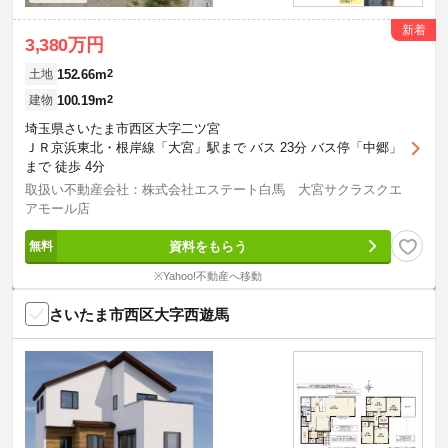
新着
3,380万円
152.66m
2
土地
100.19m
2
建物
埼玉県さいたま市西区大字二ツ宮
ＪＲ京浜東北・根岸線「大宮」駅まで バス 23分 バス停「中郷」
まで 徒歩 4分
取扱い不動産会社：株式会社エステート白馬 大宮サクラスクエ
アモール店
資料をもらう
※Yahoo!不動産へ移動
さいたま市西区大字西遊馬