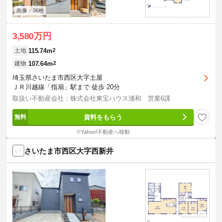
画像：36枚
3,580万円
115.74m
2
土地
107.64m
2
建物
埼玉県さいたま市西区大字土屋
ＪＲ川越線「指扇」駅まで 徒歩 20分
取扱い不動産会社：株式会社東宝ハウス浦和 営業6課
資料をもらう
※Yahoo!不動産へ移動
さいたま市西区大字西新井