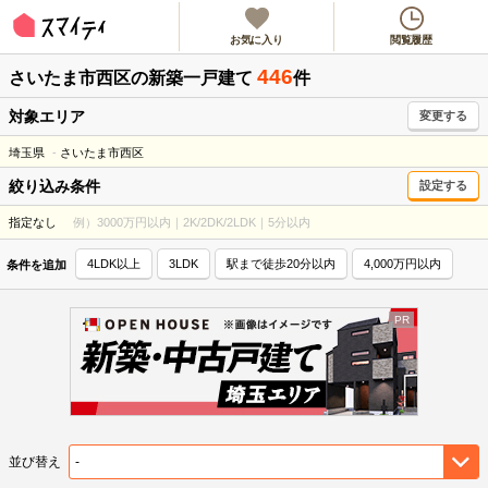
お気に入り
閲覧履歴
446
さいたま市西区
の新築一戸建て
件
対象エリア
変更する
埼玉県
さいたま市西区
絞り込み条件
設定する
指定なし
例）3000万円以内｜2K/2DK/2LDK｜5分以内
4LDK以上
3LDK
駅まで徒歩20分以内
4,000万円以内
条件を追加
並び替え