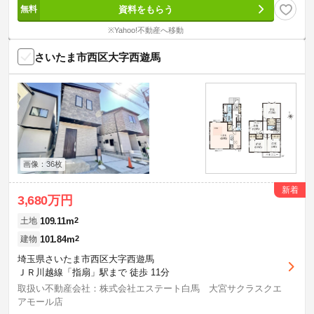
資料をもらう
※Yahoo!不動産へ移動
さいたま市西区大字西遊馬
画像：36枚
新着
3,680万円
109.11m
2
土地
101.84m
2
建物
埼玉県さいたま市西区大字西遊馬
ＪＲ川越線「指扇」駅まで 徒歩 11分
取扱い不動産会社：株式会社エステート白馬 大宮サクラスクエ
アモール店