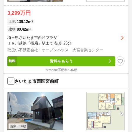
3,299万円
139.12m
2
土地
89.42m
2
建物
埼玉県さいたま市西区プラザ
ＪＲ川越線「指扇」駅まで 徒歩 25分
取扱い不動産会社：オープンハウス 大宮営業センター
資料をもらう
※Yahoo!不動産へ移動
さいたま市西区宮前町
画像：36枚