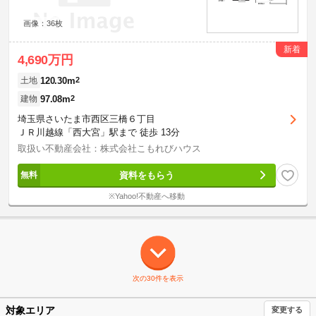
画像：36枚
新着
4,690万円
120.30m
2
土地
97.08m
2
建物
埼玉県さいたま市西区三橋６丁目
ＪＲ川越線「西大宮」駅まで 徒歩 13分
取扱い不動産会社：株式会社こもれびハウス
資料をもらう
※Yahoo!不動産へ移動
次の30件を表示
対象エリア
変更する