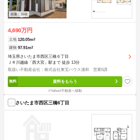
画像：36枚
4,690万円
120.05m
2
土地
97.91m
2
建物
埼玉県さいたま市西区三橋６丁目
ＪＲ川越線「西大宮」駅まで 徒歩 13分
取扱い不動産会社：株式会社東宝ハウス浦和 営業6課
資料をもらう
※Yahoo!不動産へ移動
さいたま市西区三橋6丁目