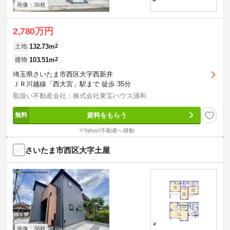
画像：36枚
2,780万円
132.73m
2
土地
103.51m
2
建物
埼玉県さいたま市西区大字西新井
ＪＲ川越線「西大宮」駅まで 徒歩 35分
取扱い不動産会社：株式会社東宝ハウス浦和
資料をもらう
※Yahoo!不動産へ移動
さいたま市西区大字土屋
画像：36枚