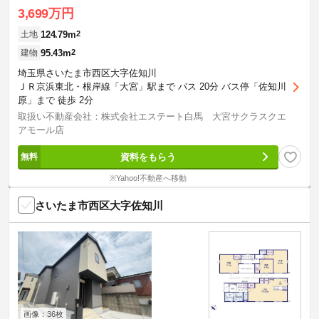
3,699万円
124.79m
2
土地
95.43m
2
建物
埼玉県さいたま市西区大字佐知川
ＪＲ京浜東北・根岸線「大宮」駅まで バス 20分 バス停「佐知川
原」まで 徒歩 2分
取扱い不動産会社：株式会社エステート白馬 大宮サクラスクエ
アモール店
資料をもらう
※Yahoo!不動産へ移動
さいたま市西区大字佐知川
画像：36枚