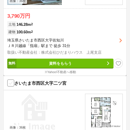
画像：36枚
3,790万円
146.28m
2
土地
100.60m
2
建物
埼玉県さいたま市西区大字佐知川
ＪＲ川越線「指扇」駅まで 徒歩 31分
取扱い不動産会社：株式会社ひだまりハウス 上尾支店
資料をもらう
※Yahoo!不動産へ移動
さいたま市西区大字二ツ宮
画像：36枚