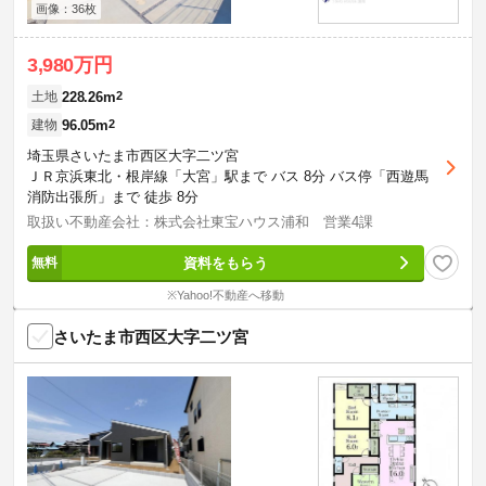
画像：36枚
3,980万円
228.26m
2
土地
96.05m
2
建物
埼玉県さいたま市西区大字二ツ宮
ＪＲ京浜東北・根岸線「大宮」駅まで バス 8分 バス停「西遊馬
消防出張所」まで 徒歩 8分
取扱い不動産会社：株式会社東宝ハウス浦和 営業4課
資料をもらう
※Yahoo!不動産へ移動
さいたま市西区大字二ツ宮