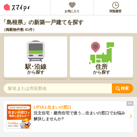
お気に入り
閲覧履歴
「島根県」の新築一戸建てを探す
（掲載物件数
41
件）
駅･沿線
住所
から探す
から探す
検索
LIFULL住まいの窓口
注文住宅・建売住宅で迷う…住まいの窓口でお悩み
解決しませんか?