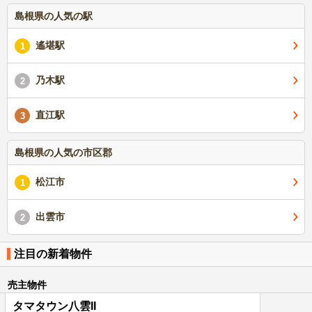
島根県の人気の駅
遙堪駅
1
乃木駅
2
直江駅
3
島根県の人気の市区郡
松江市
1
出雲市
2
注目の新着物件
売主物件
タマタウン八雲II