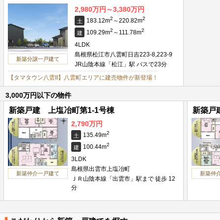
2,980万円～3,380万円
2
2
183.12m
～220.82m
土
2
2
109.29m
～111.78m
建
4LDK
島根県松江市八雲町日吉223-8,223-9
新築分譲一戸建て
JR山陰本線「松江」駅 バスで23分
【タマタウン八雲II】八雲町エリアに建売物件が新登場！
3,000万円以下の物件
新築戸建 上塩冶町第1-1号棟
新築戸
2,790万円
2
135.49m
土
2
100.44m
建
3LDK
島根県出雲市上塩冶町
新築仲介一戸建て
新築仲
ＪＲ山陰本線「出雲市」駅まで 徒歩 12
分