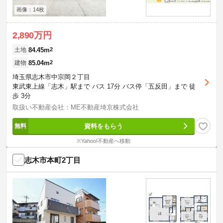
画像：14枚
2,890万円
84.45m
2
土地
85.04m
2
建物
埼玉県志木市中宗岡２丁目
東武東上線「志木」駅まで バス 17分 バス停「五反田」まで 徒
歩 3分
取扱い不動産会社：ME不動産埼京株式会社
資料をもらう
※Yahoo!不動産へ移動
志木市本町2丁目