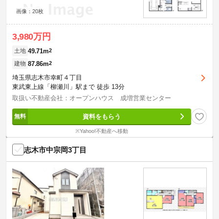
画像：20枚
3,980万円
49.71m
2
土地
87.86m
2
建物
埼玉県志木市幸町４丁目
東武東上線「柳瀬川」駅まで 徒歩 13分
取扱い不動産会社：オープンハウス 成増営業センター
資料をもらう
※Yahoo!不動産へ移動
志木市中宗岡3丁目