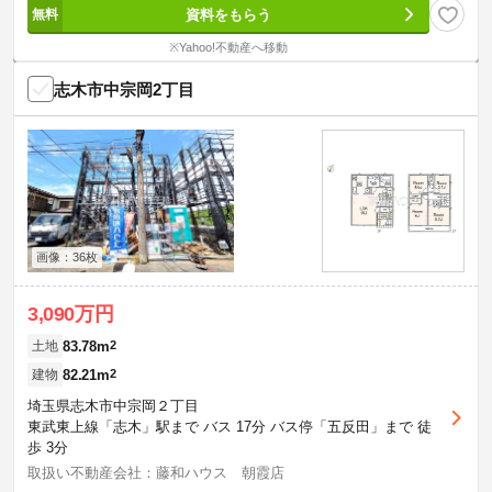
資料をもらう
※Yahoo!不動産へ移動
志木市中宗岡2丁目
画像：36枚
3,090万円
83.78m
2
土地
82.21m
2
建物
埼玉県志木市中宗岡２丁目
東武東上線「志木」駅まで バス 17分 バス停「五反田」まで 徒
歩 3分
取扱い不動産会社：藤和ハウス 朝霞店