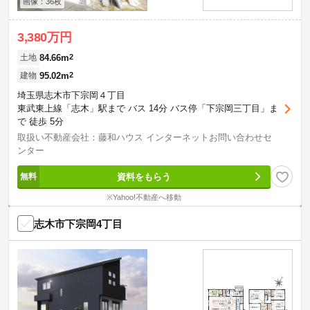
画像：36枚
3,380万円
84.66m
2
土地
95.02m
2
建物
埼玉県志木市下宗岡４丁目
東武東上線「志木」駅まで バス 14分 バス停「下宗岡三丁目」ま
で 徒歩 5分
取扱い不動産会社：藤和ハウス インターネットお問い合わせセ
ンター
資料をもらう
※Yahoo!不動産へ移動
志木市下宗岡4丁目