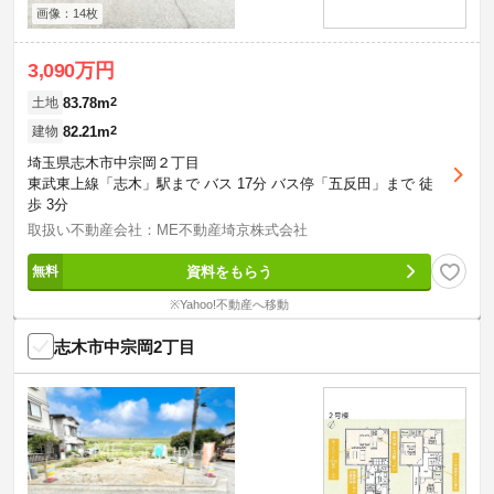
画像：14枚
3,090万円
83.78m
2
土地
82.21m
2
建物
埼玉県志木市中宗岡２丁目
東武東上線「志木」駅まで バス 17分 バス停「五反田」まで 徒
歩 3分
取扱い不動産会社：ME不動産埼京株式会社
資料をもらう
※Yahoo!不動産へ移動
志木市中宗岡2丁目