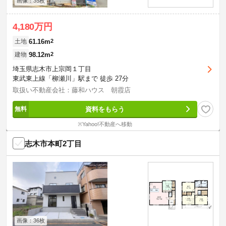
画像：35枚
4,180万円
61.16m
2
土地
98.12m
2
建物
埼玉県志木市上宗岡１丁目
東武東上線「柳瀬川」駅まで 徒歩 27分
取扱い不動産会社：藤和ハウス 朝霞店
資料をもらう
※Yahoo!不動産へ移動
志木市本町2丁目
画像：36枚