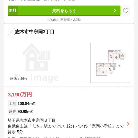
資料をもらう
※Yahoo!不動産へ移動
志木市中宗岡3丁目
画像：36枚
3,190万円
100.84m
2
土地
90.98m
2
建物
埼玉県志木市中宗岡３丁目
東武東上線「志木」駅まで バス 12分 バス停「宗岡小学校」まで
徒歩 5分