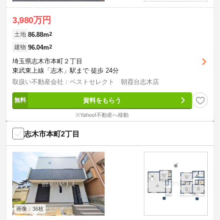
3,980万円
86.88m
2
土地
96.04m
2
建物
埼玉県志木市本町２丁目
東武東上線「志木」駅まで 徒歩 24分
取扱い不動産会社：ベストセレクト 朝霞台志木店
資料をもらう
※Yahoo!不動産へ移動
志木市本町2丁目
画像：36枚