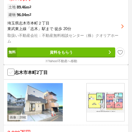
89.46m
2
土地
96.04m
2
建物
埼玉県志木市本町２丁目
東武東上線「志木」駅まで 徒歩 20分
取扱い不動産会社：不動産無料相談センター（株）クオリアホー
ム
資料をもらう
※Yahoo!不動産へ移動
志木市本町2丁目
画像：28枚