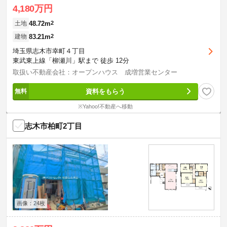
4,180万円
48.72m
2
土地
83.21m
2
建物
埼玉県志木市幸町４丁目
東武東上線「柳瀬川」駅まで 徒歩 12分
取扱い不動産会社：オープンハウス 成増営業センター
資料をもらう
※Yahoo!不動産へ移動
志木市柏町2丁目
画像：24枚