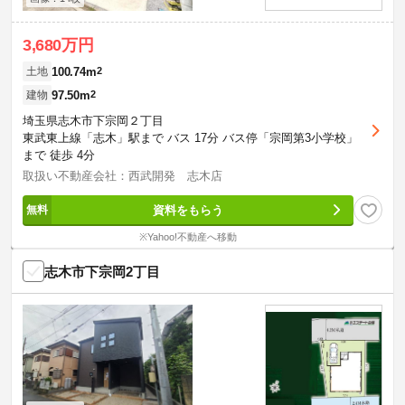
3,680万円
100.74m
2
土地
97.50m
2
建物
埼玉県志木市下宗岡２丁目
東武東上線「志木」駅まで バス 17分 バス停「宗岡第3小学校」
まで 徒歩 4分
取扱い不動産会社：西武開発 志木店
資料をもらう
※Yahoo!不動産へ移動
志木市下宗岡2丁目