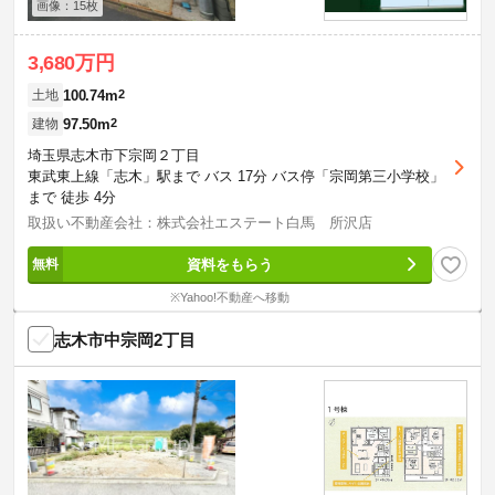
画像：15枚
3,680万円
100.74m
2
土地
97.50m
2
建物
埼玉県志木市下宗岡２丁目
東武東上線「志木」駅まで バス 17分 バス停「宗岡第三小学校」
まで 徒歩 4分
取扱い不動産会社：株式会社エステート白馬 所沢店
資料をもらう
※Yahoo!不動産へ移動
志木市中宗岡2丁目