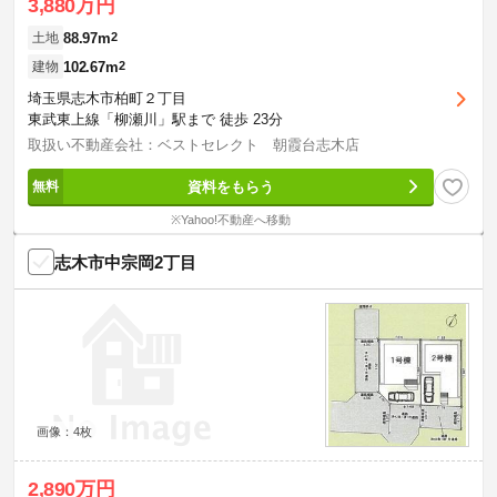
3,880万円
88.97m
2
土地
102.67m
2
建物
埼玉県志木市柏町２丁目
東武東上線「柳瀬川」駅まで 徒歩 23分
取扱い不動産会社：ベストセレクト 朝霞台志木店
資料をもらう
※Yahoo!不動産へ移動
志木市中宗岡2丁目
画像：4枚
2,890万円