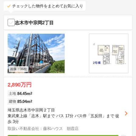
チェックした物件をまとめてお気に入り
志木市中宗岡2丁目
画像：36枚
2,890万円
84.45m
2
土地
85.04m
2
建物
埼玉県志木市中宗岡２丁目
東武東上線「志木」駅まで バス 17分 バス停「五反田」まで 徒
歩 3分
取扱い不動産会社：藤和ハウス 朝霞店