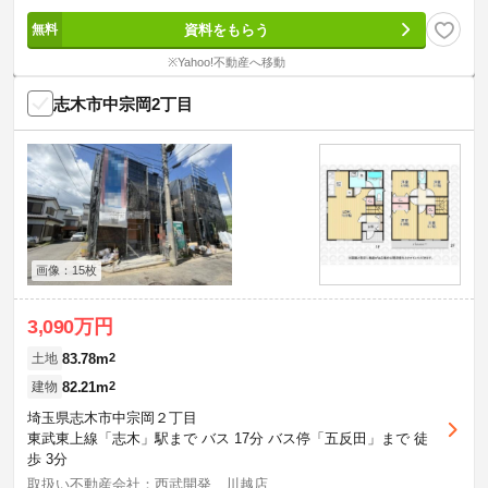
資料をもらう
※Yahoo!不動産へ移動
志木市中宗岡2丁目
画像：15枚
3,090万円
83.78m
2
土地
82.21m
2
建物
埼玉県志木市中宗岡２丁目
東武東上線「志木」駅まで バス 17分 バス停「五反田」まで 徒
歩 3分
取扱い不動産会社：西武開発 川越店