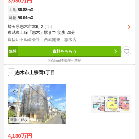
3,980万円
86.88m
2
土地
96.04m
2
建物
埼玉県志木市本町２丁目
東武東上線「志木」駅まで 徒歩 20分
取扱い不動産会社：西武開発 志木店
資料をもらう
※Yahoo!不動産へ移動
志木市上宗岡1丁目
画像：15枚
4,180万円