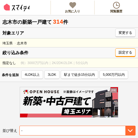
お気に入り
閲覧履歴
314
志木市
の新築一戸建て
件
対象エリア
変更する
埼玉県
志木市
絞り込み条件
設定する
指定なし
例）3000万円以内｜2K/2DK/2LDK｜5分以内
4LDK以上
3LDK
駅まで徒歩15分以内
5,000万円以内
条件を追加
並び替え