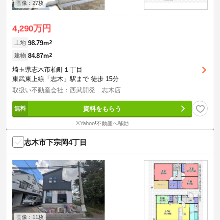
画像：27枚
4,290万円
98.79m
2
土地
84.87m
2
建物
埼玉県志木市柏町１丁目
東武東上線「志木」駅まで 徒歩 15分
取扱い不動産会社：西武開発 志木店
資料をもらう
※Yahoo!不動産へ移動
志木市下宗岡4丁目
画像：11枚