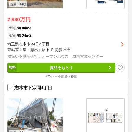
画像：14枚
2,980万円
54.44m
2
土地
96.24m
2
建物
埼玉県志木市本町２丁目
東武東上線「志木」駅まで 徒歩 20分
取扱い不動産会社：オープンハウス 成増営業センター
資料をもらう
※Yahoo!不動産へ移動
志木市下宗岡4丁目