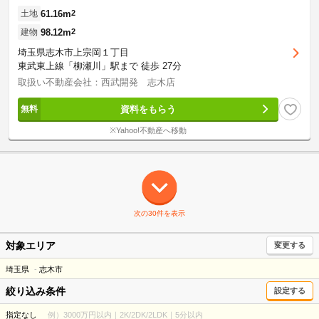
61.16m
2
土地
98.12m
2
建物
埼玉県志木市上宗岡１丁目
東武東上線「柳瀬川」駅まで 徒歩 27分
取扱い不動産会社：西武開発 志木店
資料をもらう
※Yahoo!不動産へ移動
次の30件を表示
対象エリア
変更する
埼玉県
志木市
絞り込み条件
設定する
指定なし
例）3000万円以内｜2K/2DK/2LDK｜5分以内