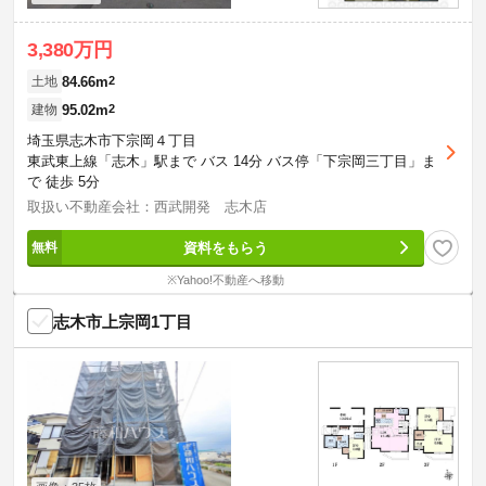
3,380万円
84.66m
2
土地
95.02m
2
建物
埼玉県志木市下宗岡４丁目
東武東上線「志木」駅まで バス 14分 バス停「下宗岡三丁目」ま
で 徒歩 5分
取扱い不動産会社：西武開発 志木店
資料をもらう
※Yahoo!不動産へ移動
志木市上宗岡1丁目