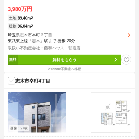
3,980万円
89.46m
2
土地
96.04m
2
建物
埼玉県志木市本町２丁目
東武東上線「志木」駅まで 徒歩 20分
取扱い不動産会社：藤和ハウス 朝霞店
資料をもらう
※Yahoo!不動産へ移動
志木市幸町4丁目
画像：27枚