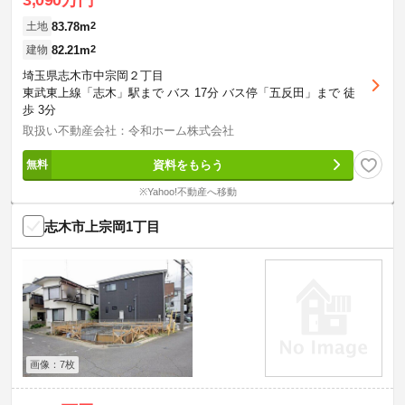
3,090万円
83.78m
2
土地
82.21m
2
建物
埼玉県志木市中宗岡２丁目
東武東上線「志木」駅まで バス 17分 バス停「五反田」まで 徒
歩 3分
取扱い不動産会社：令和ホーム株式会社
資料をもらう
※Yahoo!不動産へ移動
志木市上宗岡1丁目
画像：7枚