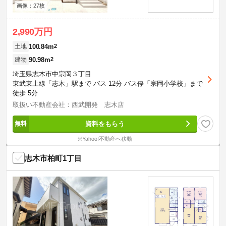
画像：27枚
2,990万円
100.84m
2
土地
90.98m
2
建物
埼玉県志木市中宗岡３丁目
東武東上線「志木」駅まで バス 12分 バス停「宗岡小学校」まで
徒歩 5分
取扱い不動産会社：西武開発 志木店
資料をもらう
※Yahoo!不動産へ移動
志木市柏町1丁目