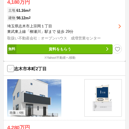
4,180万円
61.16m
2
土地
98.12m
2
建物
埼玉県志木市上宗岡１丁目
東武東上線「柳瀬川」駅まで 徒歩 29分
取扱い不動産会社：オープンハウス 成増営業センター
資料をもらう
※Yahoo!不動産へ移動
志木市本町2丁目
画像：4枚
4,280万円