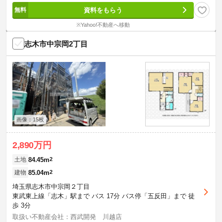
資料をもらう
※Yahoo!不動産へ移動
志木市中宗岡2丁目
画像：15枚
2,890万円
84.45m
2
土地
85.04m
2
建物
埼玉県志木市中宗岡２丁目
東武東上線「志木」駅まで バス 17分 バス停「五反田」まで 徒
歩 3分
取扱い不動産会社：西武開発 川越店