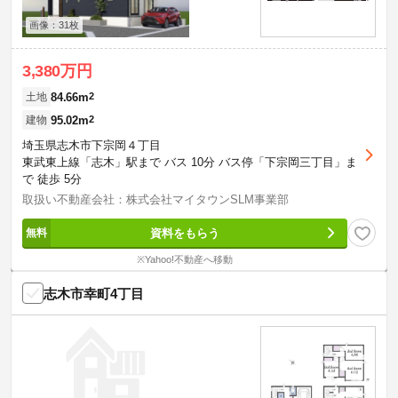
画像：31枚
3,380万円
84.66m
2
土地
95.02m
2
建物
埼玉県志木市下宗岡４丁目
東武東上線「志木」駅まで バス 10分 バス停「下宗岡三丁目」ま
で 徒歩 5分
取扱い不動産会社：株式会社マイタウンSLM事業部
資料をもらう
※Yahoo!不動産へ移動
志木市幸町4丁目