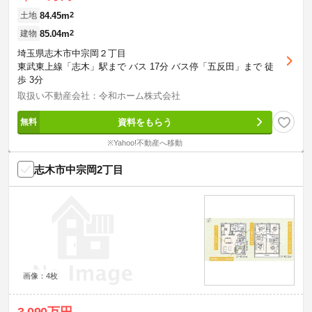
84.45m
2
土地
85.04m
2
建物
埼玉県志木市中宗岡２丁目
東武東上線「志木」駅まで バス 17分 バス停「五反田」まで 徒
歩 3分
取扱い不動産会社：令和ホーム株式会社
資料をもらう
※Yahoo!不動産へ移動
志木市中宗岡2丁目
画像：4枚