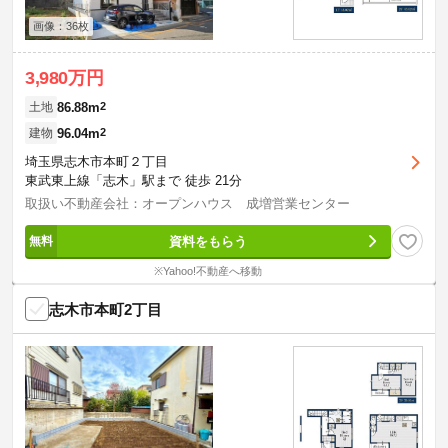
画像：36枚
3,980万円
86.88m
2
土地
96.04m
2
建物
埼玉県志木市本町２丁目
東武東上線「志木」駅まで 徒歩 21分
取扱い不動産会社：オープンハウス 成増営業センター
資料をもらう
※Yahoo!不動産へ移動
志木市本町2丁目