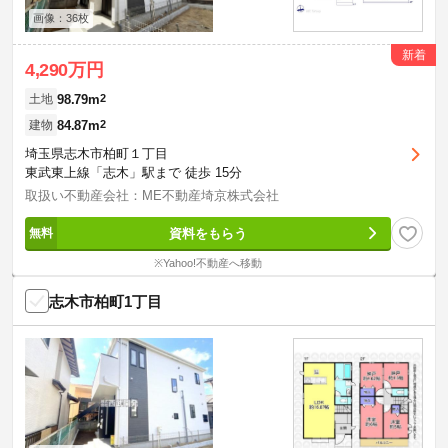
画像：36枚
新着
4,290万円
98.79m
2
土地
84.87m
2
建物
埼玉県志木市柏町１丁目
東武東上線「志木」駅まで 徒歩 15分
取扱い不動産会社：ME不動産埼京株式会社
資料をもらう
※Yahoo!不動産へ移動
志木市柏町1丁目