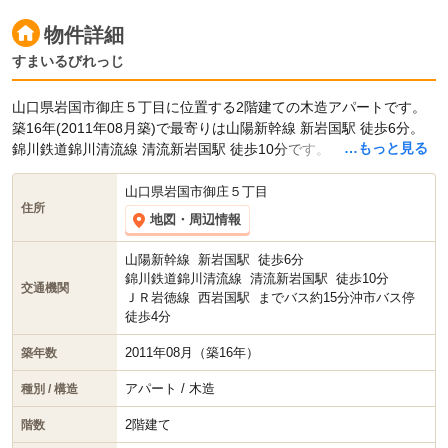
物件詳細
すまいるびれっじ
山口県岩国市御庄５丁目に位置する2階建ての木造アパートです。
築16年(2011年08月築)で最寄りは山陽新幹線 新岩国駅 徒歩6分。
…もっと見る
錦川鉄道錦川清流線 清流新岩国駅 徒歩10分です。
山口県岩国市御庄５丁目
住所
地図・周辺情報
山陽新幹線
新岩国駅
徒歩6分
錦川鉄道錦川清流線
清流新岩国駅
徒歩10分
交通機関
ＪＲ岩徳線
西岩国駅
までバス約15分沖市バス停
徒歩4分
2011年08月（築16年）
築年数
アパート / 木造
種別 / 構造
2階建て
階数