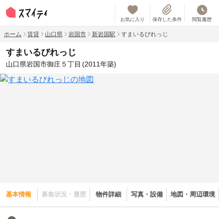
お気に入り
保存した条件
閲覧履歴
ホーム
賃貸
山口県
岩国市
新岩国駅
すまいるびれっじ
すまいるびれっじ
山口県岩国市御庄５丁目
(2011年築)
基本情報
募集状況・履歴
物件詳細
写真・設備
地図・周辺環境