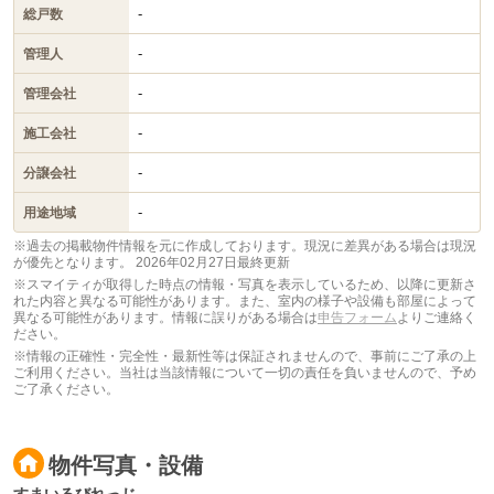
-
総戸数
-
管理人
-
管理会社
-
施工会社
-
分譲会社
-
用途地域
※過去の掲載物件情報を元に作成しております。現況に差異がある場合は現況
が優先となります。
2026年02月27日最終更新
※スマイティが取得した時点の情報・写真を表示しているため、以降に更新さ
れた内容と異なる可能性があります。また、室内の様子や設備も部屋によって
異なる可能性があります。情報に誤りがある場合は
申告フォーム
よりご連絡く
ださい。
※情報の正確性・完全性・最新性等は保証されませんので、事前にご了承の上
ご利用ください。当社は当該情報について一切の責任を負いませんので、予め
ご了承ください。
物件写真・設備