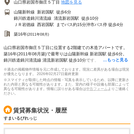
山口県岩国市御庄５丁目
地図を見る
山陽新幹線
新岩国駅
徒歩6分
錦川鉄道錦川清流線
清流新岩国駅
徒歩10分
ＪＲ岩徳線
西岩国駅
までバス約15分沖市バス停 徒歩4分
築16年
(2011年08月)
山口県岩国市御庄５丁目に位置する2階建ての木造アパートです。
築16年(2011年08月築)で最寄りは山陽新幹線 新岩国駅 徒歩6分。
…もっと見る
錦川鉄道錦川清流線 清流新岩国駅 徒歩10分です。
※過去の掲載物件情報を元に作成しております。現況に差異がある場合は現況
が優先となります。
2026年02月27日最終更新
※スマイティが取得した時点の情報・写真を表示しているため、以降に更新さ
れた内容と異なる可能性があります。また、室内の様子や設備も部屋によって
異なる可能性があります。情報に誤りがある場合は
申告フォーム
よりご連絡く
ださい。
賃貸募集状況・履歴
すまいるびれっじ