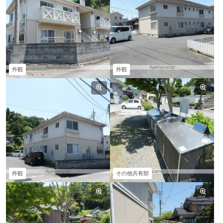
外観
外観
外観
その他共有部