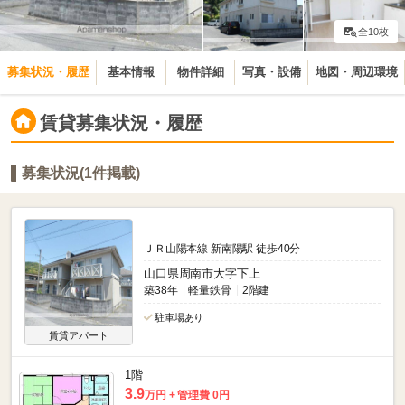
全10枚
募集状況・履歴
基本情報
物件詳細
写真・設備
地図・周辺環境
賃貸募集状況・履歴
募集状況(1件掲載)
ＪＲ山陽本線 新南陽駅 徒歩40分
山口県周南市大字下上
築38年
軽量鉄骨
2階建
駐車場あり
賃貸アパート
1階
3.9
万円
管理費 0円