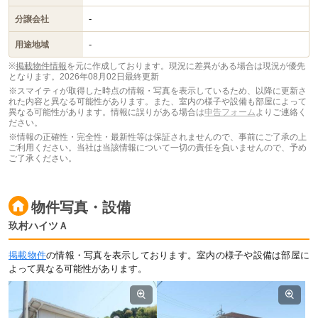
-
分譲会社
-
用途地域
※
掲載物件情報
を元に作成しております。現況に差異がある場合は現況が優先
となります。
2026年08月02日最終更新
※スマイティが取得した時点の情報・写真を表示しているため、以降に更新さ
れた内容と異なる可能性があります。また、室内の様子や設備も部屋によって
異なる可能性があります。情報に誤りがある場合は
申告フォーム
よりご連絡く
ださい。
※情報の正確性・完全性・最新性等は保証されませんので、事前にご了承の上
ご利用ください。当社は当該情報について一切の責任を負いませんので、予め
ご了承ください。
物件写真・設備
玖村ハイツＡ
掲載物件
の情報・写真を表示しております。室内の様子や設備は部屋に
よって異なる可能性があります。