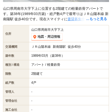
山口県周南市大字下上に位置する2階建ての軽量鉄骨アパートで
す。築38年(1989年03月築)・総戸数4戸で最寄りはＪＲ山陽本線 新
…もっと見る
南陽駅 徒歩40分です。現在スマイティに
賃貸募集中の部屋が1件
(3K)
掲載されています。
山口県周南市大字下上
住所
地図・周辺情報
ＪＲ山陽本線
新南陽駅
徒歩40分
交通機関
1989年03月（築38年）
築年数
アパート / 軽量鉄骨
種別 / 構造
2階建て
階数
4戸
総戸数
-
管理人
-
管理会社
-
施工会社