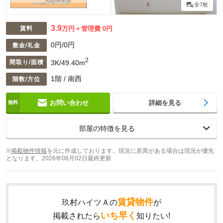
全7枚
3.9
賃料
万円
管理費 0円
0円/0円
敷金/礼金
2
3K/49.40m
間取り/面積
1階 / 南西
階数/方位
お問い合わせ
詳細を見る
部屋の特徴を見る
※
掲載物件情報
を元に作成しております。現況に差異がある場合は現況が優先
となります。
2026年08月02日最終更新
賃貸物件
玖村ハイツＡの
が
いち早く
掲載されたら
知りたい!