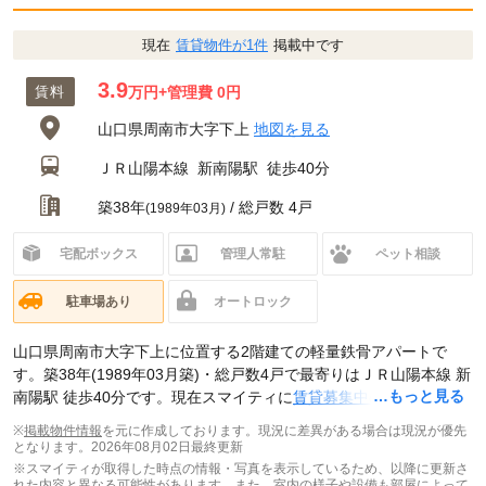
現在
賃貸物件が1件
掲載中です
3.9
賃料
万円
+管理費 0円
山口県周南市大字下上
地図を見る
ＪＲ山陽本線
新南陽駅
徒歩40分
築38年
/ 総戸数 4戸
(1989年03月)
宅配ボックス
管理人常駐
ペット相談
駐車場あり
オートロック
山口県周南市大字下上に位置する2階建ての軽量鉄骨アパートで
す。築38年(1989年03月築)・総戸数4戸で最寄りはＪＲ山陽本線 新
…もっと見る
南陽駅 徒歩40分です。現在スマイティに
賃貸募集中の部屋が1件
(3K)
掲載されています。
※
掲載物件情報
を元に作成しております。現況に差異がある場合は現況が優先
となります。
2026年08月02日最終更新
※スマイティが取得した時点の情報・写真を表示しているため、以降に更新さ
れた内容と異なる可能性があります。また、室内の様子や設備も部屋によって