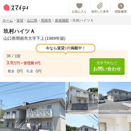
お気に入り
保存した条件
閲覧履歴
ホーム
賃貸
山口県
周南市
新南陽駅
玖村ハイツＡ
玖村ハイツＡ
山口県周南市大字下上
(1989年築)
今なら賃貸
1件
掲載中！
3K / 1階
3.9
見学予約など
万円
管理費 0円
お問い合わせ
0円
0円
敷金
礼金