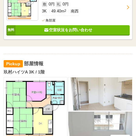
0円
0円
敷
礼
3K
49.40m
2
南西
角部屋
空室状況をお問い合わせ
部屋情報
玖村ハイツA 3K / 1階