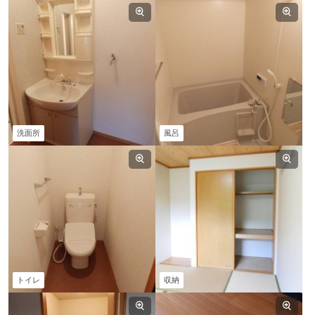
洗面所
風呂
トイレ
収納