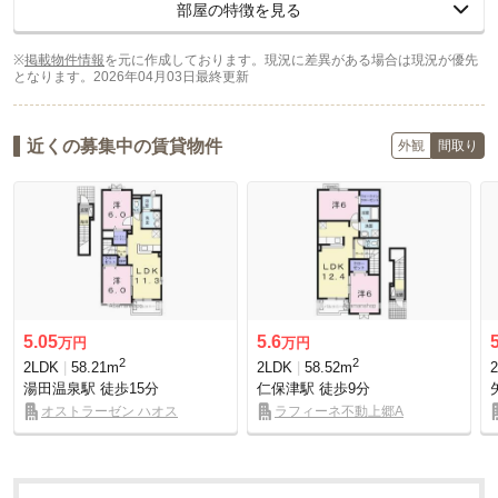
部屋の特徴を見る
※
掲載物件情報
を元に作成しております。現況に差異がある場合は現況が優先
となります。
2026年04月03日最終更新
近くの募集中の賃貸物件
外観
間取り
5.05
5.6
万円
万円
2
2
2LDK
58.21m
2LDK
58.52m
湯田温泉駅
徒歩15分
仁保津駅
徒歩9分
オストラーゼン ハオス
ラフィーネ不動上郷A