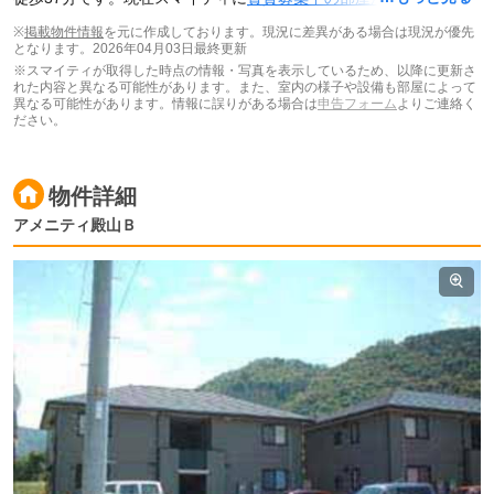
載されています。
※
掲載物件情報
を元に作成しております。現況に差異がある場合は現況が優先
となります。
2026年04月03日最終更新
※スマイティが取得した時点の情報・写真を表示しているため、以降に更新さ
れた内容と異なる可能性があります。また、室内の様子や設備も部屋によって
異なる可能性があります。情報に誤りがある場合は
申告フォーム
よりご連絡く
ださい。
物件詳細
アメニティ殿山Ｂ