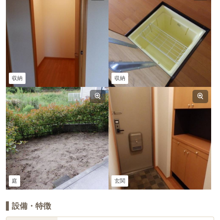
収納
収納
庭
玄関
設備・特徴