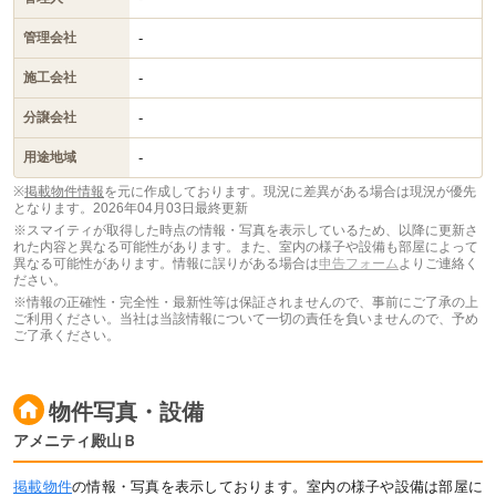
-
管理会社
-
施工会社
-
分譲会社
-
用途地域
※
掲載物件情報
を元に作成しております。現況に差異がある場合は現況が優先
となります。
2026年04月03日最終更新
※スマイティが取得した時点の情報・写真を表示しているため、以降に更新さ
れた内容と異なる可能性があります。また、室内の様子や設備も部屋によって
異なる可能性があります。情報に誤りがある場合は
申告フォーム
よりご連絡く
ださい。
※情報の正確性・完全性・最新性等は保証されませんので、事前にご了承の上
ご利用ください。当社は当該情報について一切の責任を負いませんので、予め
ご了承ください。
物件写真・設備
アメニティ殿山Ｂ
掲載物件
の情報・写真を表示しております。室内の様子や設備は部屋に