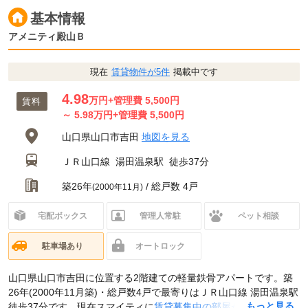
基本情報
アメニティ殿山Ｂ
現在
賃貸物件が5件
掲載中です
4.98
万円
+管理費 5,500円
賃料
～
5.98
万円
+管理費 5,500円
山口県山口市吉田
地図を見る
ＪＲ山口線
湯田温泉駅
徒歩37分
築26年
/ 総戸数 4戸
(2000年11月)
宅配ボックス
管理人常駐
ペット相談
駐車場あり
オートロック
山口県山口市吉田に位置する2階建ての軽量鉄骨アパートです。築
26年(2000年11月築)・総戸数4戸で最寄りはＪＲ山口線 湯田温泉駅
…もっと見る
徒歩37分です。現在スマイティに
賃貸募集中の部屋が5件(2LDK)
掲