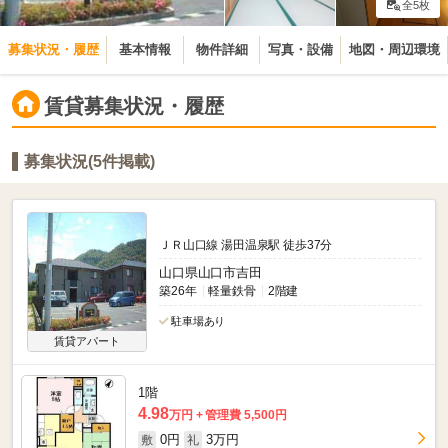
全5枚
募集状況・履歴
基本情報
物件詳細
写真・設備
地図・周辺環境
賃貸募集状況・履歴
募集状況(5件掲載)
ＪＲ山口線 湯田温泉駅 徒歩37分
山口県山口市吉田
築26年
軽量鉄骨
2階建
駐車場あり
賃貸アパート
1階
4.98
万円
管理費 5,500円
0円
3万円
敷
礼