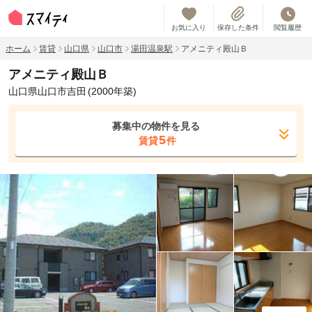
お気に入り
保存した条件
閲覧履歴
ホーム
賃貸
山口県
山口市
湯田温泉駅
アメニティ殿山Ｂ
アメニティ殿山Ｂ
山口県山口市吉田
(2000年築)
募集中の物件を見る
5
賃貸
件