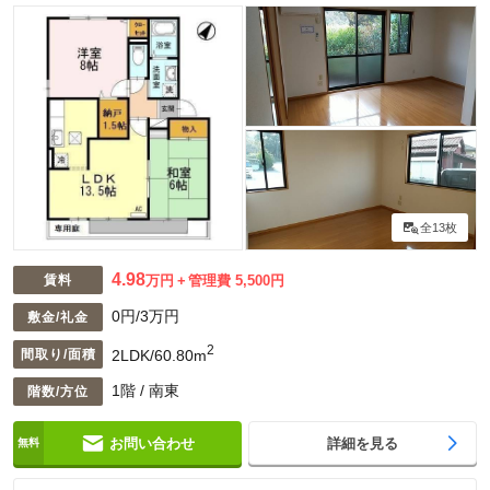
全13枚
4.98
賃料
万円
管理費 5,500円
0円/3万円
敷金/礼金
2
2LDK/60.80m
間取り/面積
1階 / 南東
階数/方位
お問い合わせ
詳細を見る