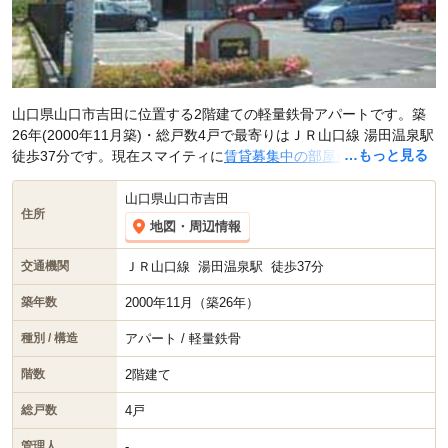
山口県山口市吉田に位置する2階建ての軽量鉄骨アパートです。築
26年(2000年11月築)・総戸数4戸で最寄りはＪＲ山口線 湯田温泉駅
…もっと見る
徒歩37分です。現在スマイティに
賃貸募集中の部屋が5件(2LDK)
掲
載されています。
山口県山口市吉田
住所
地図・周辺情報
ＪＲ山口線
湯田温泉駅
徒歩37分
交通機関
2000年11月（築26年）
築年数
アパート / 軽量鉄骨
種別 / 構造
2階建て
階数
4戸
総戸数
-
管理人