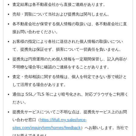
査定結果は各不動産会社から直接ご連絡があります。
売却・買取について当社および提携先は関与しません。
各不動産会社が保管する個人情報の取扱いは、各不動産会社に直
接お問い合わせください。
お客様の指定により各社に送信された個人情報の取扱いについ
て、提携先は保証せず、損害について一切責任を負いません。
提携先は円滑運用のため個人情報を一定期間保管し、記入内容が
不明瞭な場合等に確認のご連絡をすることがあります。
査定・売却相談に関する情報は、個人を特定できない形で統計と
して活用する場合があります。
通信は SSL／TLS 等により暗号化され、対応ブラウザをご利用く
ださい。
提携先サービスについてご不明な点は、提携先サービス上のお問
い合わせ窓口（
https://lifull.my.salesforce-
sites.com/inquiryform/homes/feedback
）へお願いします。当社で
はお答えできません。