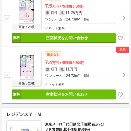
7.5
万円
管理費
3,500円
0円
11.25万円
敷
礼
ワンルーム
24.73m
2
1階
画像：20枚
ネット無料
空室状況をお問い合わせ
敷金なし
7.4
万円
管理費
3,500円
0円
11万円
敷
礼
ワンルーム
24.73m
2
1階
画像：20枚
ネット無料
空室状況をお問い合わせ
レジデンスＹ・Ｍ
東京メトロ千代田線 北千住駅 徒歩9分
ＪＲ常磐線 北千住駅 徒歩9分