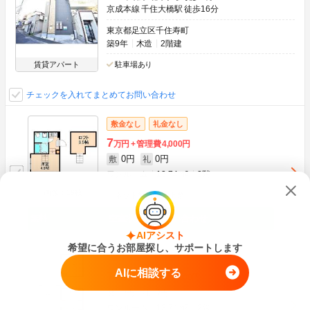
京成本線 千住大橋駅 徒歩16分
東京都足立区千住寿町
築9年
木造
2階建
賃貸アパート
駐車場あり
チェックを入れてまとめてお問い合わせ
敷金なし
礼金なし
7
万円
管理費
4,000円
0円
0円
敷
礼
ワンルーム
13.74m
2
2階
画像：19枚
ネット無料
最上階
空室状況をお問い合わせ
AIアシスト
希望に合うお部屋探し、サポートします
敷金なし
礼金なし
AIに相談する
7.3
万円
管理費
4,000円
0円
0円
敷
礼
ワンルーム
13.74m
2
2階