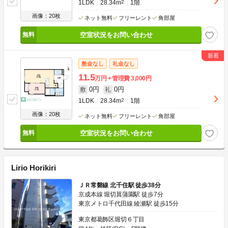
1LDK
28.34m
2
1階
画像：20枚
ネット無料
フリーレント
角部屋
空室状況をお問い合わせ
敷金なし
礼金なし
11.5
万円
管理費
3,000円
0円
0円
敷
礼
1LDK
28.34m
2
1階
画像：20枚
ネット無料
フリーレント
角部屋
空室状況をお問い合わせ
Lirio Horikiri
ＪＲ常磐線 北千住駅 徒歩38分
京成本線 堀切菖蒲園駅 徒歩7分
東京メトロ千代田線 綾瀬駅 徒歩15分
東京都葛飾区堀切６丁目