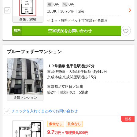
0円
0円
敷
礼
1LDK
30.76m
2
2階
画像：20枚
ネット無料
ペット可(相談)
角部屋
空室状況をお問い合わせ
ブルーフェザーマンション
ＪＲ常磐線 北千住駅 徒歩7分
東武伊勢崎・大師線 牛田駅 徒歩15分
京成本線 京成関屋駅 徒歩15分
東京都足立区日ノ出町
築2年
鉄筋(RC)
5階建
賃貸マンション
チェックを入れてまとめてお問い合わせ
敷金なし
礼金なし
9.7
万円
管理費
6,000円