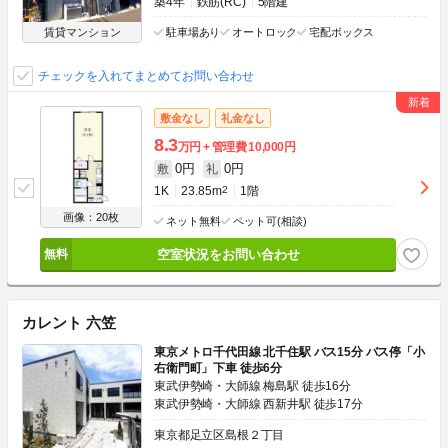
築4年
鉄筋(RC)
5階建
賃貸マンション
駐車場あり
オートロック
宅配ボックス
チェックを入れてまとめてお問い合わせ
敷金なし
礼金なし
8.3
万円
管理費
10,000円
0円
0円
敷
礼
1K
23.85m
2
1階
画像：20枚
ネット無料
ペット可(相談)
空室状況をお問い合わせ
カレント 六笠
東京メトロ千代田線 北千住駅 バス15分 バス停「小
右衛門町」下車 徒歩6分
東武伊勢崎・大師線 梅島駅 徒歩16分
東武伊勢崎・大師線 西新井駅 徒歩17分
東京都足立区島根２丁目