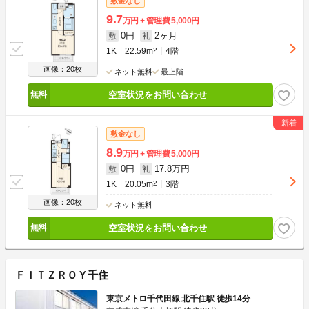
敷金なし
9.7
万円
管理費
5,000円
0円
2ヶ月
敷
礼
1K
22.59m
2
4階
画像：20枚
ネット無料
最上階
空室状況をお問い合わせ
敷金なし
8.9
万円
管理費
5,000円
0円
17.8万円
敷
礼
1K
20.05m
2
3階
画像：20枚
ネット無料
空室状況をお問い合わせ
ＦＩＴＺＲＯＹ千住
東京メトロ千代田線 北千住駅 徒歩14分