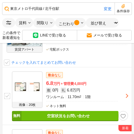
ハーモニーテラス千住河原町III
変更
東京メトロ千代田線
北千住駅
条件保存
ＪＲ常磐線 北千住駅 徒歩14分
京成本線 千住大橋駅 徒歩7分
賃料
間取り
こだわり
東武伊勢崎・大師線 牛田駅 徒歩14分
この条件で
東京都足立区千住河原町
LINEで受け取る
メールで受け取る
新着通知を
築2年
木造
2階建
賃貸アパート
宅配ボックス
チェックを入れてまとめてお問い合わせ
敷金なし
6.8
万円
管理費
4,000円
0円
6.8万円
敷
礼
ワンルーム
11.70m
2
1階
画像：20枚
ネット無料
空室状況をお問い合わせ
敷金なし