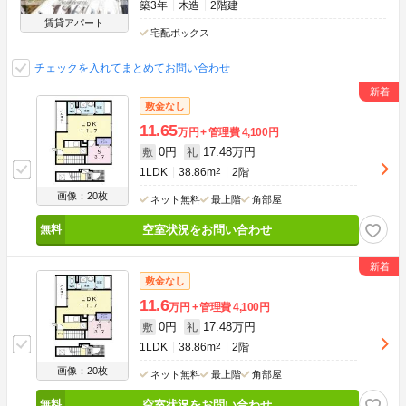
築3年
木造
2階建
賃貸アパート
宅配ボックス
チェックを入れてまとめてお問い合わせ
敷金なし
11.65
万円
管理費
4,100円
0円
17.48万円
敷
礼
1LDK
38.86m
2
2階
画像：20枚
ネット無料
最上階
角部屋
空室状況をお問い合わせ
敷金なし
11.6
万円
管理費
4,100円
0円
17.48万円
敷
礼
1LDK
38.86m
2
2階
画像：20枚
ネット無料
最上階
角部屋
空室状況をお問い合わせ