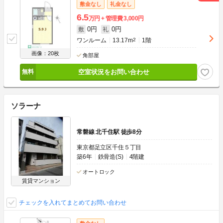
敷金なし
礼金なし
6.5
万円
管理費
3,000円
0円
0円
敷
礼
ワンルーム
13.17m
2
1階
画像：20枚
角部屋
空室状況をお問い合わせ
ソラーナ
常磐線 北千住駅 徒歩8分
東京都足立区千住５丁目
築6年
鉄骨造(S)
4階建
オートロック
賃貸マンション
チェックを入れてまとめてお問い合わせ