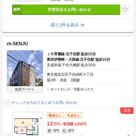
空室状況をお問い合わせ
残り1件を表示
rh-SENJU
ＪＲ常磐線 北千住駅 徒歩15分
東武伊勢崎・大師線 北千住駅 徒歩15分
京成本線 千住大橋駅 徒歩10分
東京都足立区千住緑町３丁目
築2年
木造
3階建
賃貸アパート
オートロック
宅配ボックス
チェックを入れてまとめてお問い合わせ
敷金なし
礼金なし
12
万円
管理費
3,000円
0円
0円
敷
礼