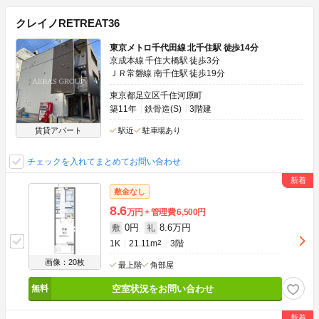
クレイノRETREAT36
東京メトロ千代田線 北千住駅 徒歩14分
京成本線 千住大橋駅 徒歩3分
ＪＲ常磐線 南千住駅 徒歩19分
東京都足立区千住河原町
築11年
鉄骨造(S)
3階建
賃貸アパート
駅近
駐車場あり
チェックを入れてまとめてお問い合わせ
敷金なし
8.6
万円
管理費
6,500円
0円
8.6万円
敷
礼
1K
21.11m
2
3階
画像：20枚
最上階
角部屋
空室状況をお問い合わせ