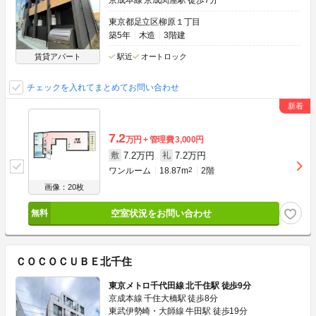
京成本線 京成関屋駅 徒歩7分
東京都足立区柳原１丁目
築5年
木造
3階建
賃貸アパート
駅近
オートロック
チェックを入れてまとめてお問い合わせ
7.2
万円
管理費
3,000円
7.2万円
7.2万円
敷
礼
ワンルーム
18.87m
2
2階
画像：20枚
空室状況をお問い合わせ
ＣＯＣＯＣＵＢＥ北千住
東京メトロ千代田線 北千住駅 徒歩9分
京成本線 千住大橋駅 徒歩8分
東武伊勢崎・大師線 牛田駅 徒歩19分