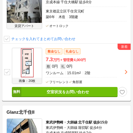
京成本線 千住大橋駅 徒歩8分
東京都足立区千住宮元町
築6年
木造
3階建
賃貸アパート
オートロック
チェックを入れてまとめてお問い合わせ
敷金なし
礼金なし
7.3
万円
管理費
4,000円
0円
0円
敷
礼
ワンルーム
15.01m
2
2階
画像：20枚
フリーレント
角部屋
空室状況をお問い合わせ
Glanz北千住II
東武伊勢崎・大師線 北千住駅 徒歩15分
東武伊勢崎・大師線 堀切駅 徒歩4分