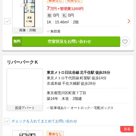
7
万円
管理費
3,000円
0円
0円
敷
礼
1K
15.46m
2
2階
画像：20枚
角部屋
空室状況をお問い合わせ
リバーパークＫ
東京メトロ日比谷線 北千住駅 徒歩28分
東京メトロ千代田線 町屋駅 徒歩14分
京成本線 千住大橋駅 徒歩28分
東京都荒川区町屋７丁目
築16年
木造
2階建
賃貸アパート
駐車場あり
オートロック
宅配ボックス
チェックを入れてまとめてお問い合わせ
敷金なし