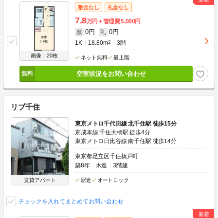
敷金なし
礼金なし
7.8
万円
管理費
5,000円
0円
0円
敷
礼
1K
18.80m
2
3階
画像：20枚
ネット無料
最上階
空室状況をお問い合わせ
リブ千住
東京メトロ千代田線 北千住駅 徒歩15分
京成本線 千住大橋駅 徒歩4分
東京メトロ日比谷線 南千住駅 徒歩14分
東京都足立区千住橋戸町
築8年
木造
3階建
賃貸アパート
駅近
オートロック
チェックを入れてまとめてお問い合わせ