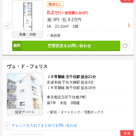
敷金なし
8.2
万円
管理費
6,500円
0円
8.2万円
敷
礼
1K
21.11m
2
1階
画像：20枚
角部屋
空室状況をお問い合わせ
ヴュ・ド・フェリス
ＪＲ常磐線 北千住駅 徒歩21分
京成本線 千住大橋駅 徒歩3分
ＪＲ常磐線 南千住駅 徒歩16分
東京都足立区千住橋戸町
築7年
木造
3階建
賃貸アパート
駅近
オートロック
宅配ボックス
チェックを入れてまとめてお問い合わせ