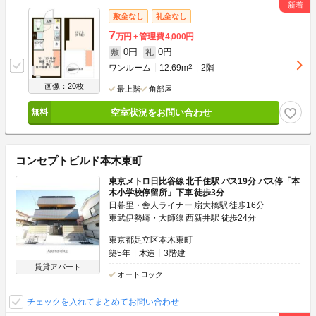
敷金なし
礼金なし
7
万円
管理費
4,000円
0円
0円
敷
礼
ワンルーム
12.69m
2
2階
画像：20枚
最上階
角部屋
空室状況をお問い合わせ
コンセプトビルド本木東町
東京メトロ日比谷線 北千住駅 バス19分 バス停「本
木小学校停留所」下車 徒歩3分
日暮里・舎人ライナー 扇大橋駅 徒歩16分
東武伊勢崎・大師線 西新井駅 徒歩24分
東京都足立区本木東町
築5年
木造
3階建
賃貸アパート
オートロック
チェックを入れてまとめてお問い合わせ