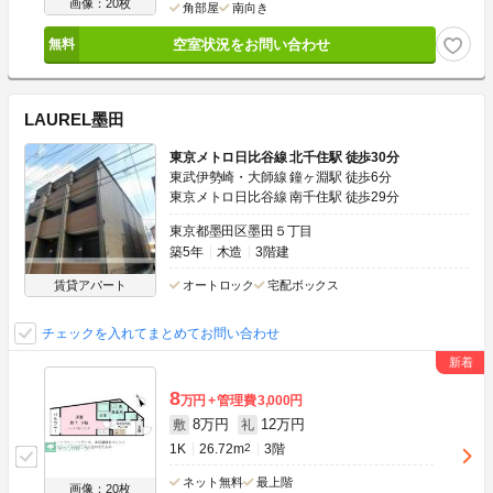
画像：20枚
角部屋
南向き
空室状況をお問い合わせ
LAUREL墨田
東京メトロ日比谷線 北千住駅 徒歩30分
東武伊勢崎・大師線 鐘ヶ淵駅 徒歩6分
東京メトロ日比谷線 南千住駅 徒歩29分
東京都墨田区墨田５丁目
築5年
木造
3階建
賃貸アパート
オートロック
宅配ボックス
チェックを入れてまとめてお問い合わせ
8
万円
管理費
3,000円
8万円
12万円
敷
礼
1K
26.72m
2
3階
ネット無料
最上階
画像：20枚