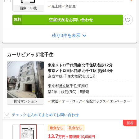
最上階
角部屋
画像：18枚
空室状況をお問い合わせ
残り3件を表示
カーサピアッザ北千住
東京メトロ千代田線 北千住駅 徒歩12分
東京メトロ日比谷線 北千住駅 徒歩14分
京成本線 千住大橋駅 徒歩1分
東京都足立区千住河原町
築2年
鉄筋(RC)
5階建
賃貸マンション
駅近
オートロック
宅配ボックス
エレベーター
チェックを入れてまとめてお問い合わせ
敷金なし
礼金なし
13.7
万円
管理費
10,000円