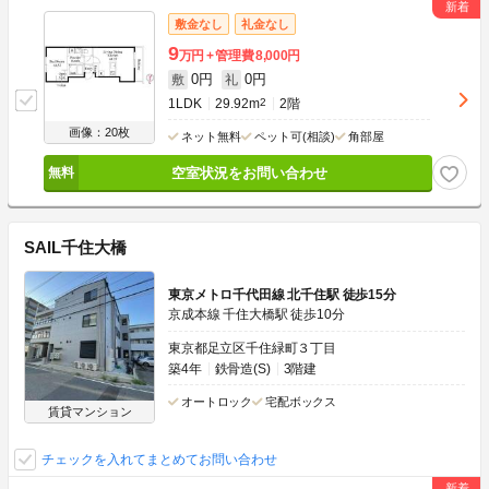
敷金なし
礼金なし
9
万円
管理費
8,000円
0円
0円
敷
礼
1LDK
29.92m
2
2階
画像：20枚
ネット無料
ペット可(相談)
角部屋
空室状況をお問い合わせ
SAIL千住大橋
東京メトロ千代田線 北千住駅 徒歩15分
京成本線 千住大橋駅 徒歩10分
東京都足立区千住緑町３丁目
築4年
鉄骨造(S)
3階建
オートロック
宅配ボックス
賃貸マンション
チェックを入れてまとめてお問い合わせ