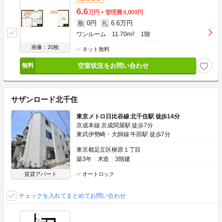
6.6
万円
管理費
4,000円
0円
6.6万円
敷
礼
ワンルーム
11.70m
2
1階
画像：20枚
ネット無料
空室状況をお問い合わせ
サザンロード北千住
東京メトロ日比谷線 北千住駅 徒歩14分
京成本線 京成関屋駅 徒歩7分
東武伊勢崎・大師線 牛田駅 徒歩7分
東京都足立区柳原１丁目
築3年
木造
3階建
賃貸アパート
オートロック
チェックを入れてまとめてお問い合わせ