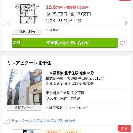
12.6
万円
管理費
5,000円
25.2万円
12.6万円
敷
礼
1LDK
37.26m
2
1階
南向き
画像：20枚
空室状況をお問い合わせ
ミレアビターレ北千住
ＪＲ常磐線 北千住駅 徒歩12分
東武伊勢崎・大師線 牛田駅 徒歩10分
京成本線 京成関屋駅 徒歩10分
東京都足立区柳原２丁目
築10年
木造
3階建
賃貸アパート
駐車場あり
オートロック
チェックを入れてまとめてお問い合わせ
敷金なし
礼金なし