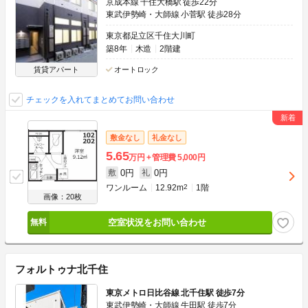
京成本線 千住大橋駅 徒歩22分
東武伊勢崎・大師線 小菅駅 徒歩28分
東京都足立区千住大川町
築8年
木造
2階建
賃貸アパート
オートロック
チェックを入れてまとめてお問い合わせ
敷金なし
礼金なし
5.65
万円
管理費
5,000円
0円
0円
敷
礼
ワンルーム
12.92m
2
1階
画像：20枚
空室状況をお問い合わせ
フォルトゥナ北千住
東京メトロ日比谷線 北千住駅 徒歩7分
東武伊勢崎・大師線 牛田駅 徒歩7分