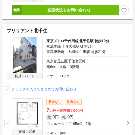
空室状況をお問い合わせ
ブリリアント北千住
東京メトロ千代田線 北千住駅 徒歩10分
京成本線 千住大橋駅 徒歩8分
東武伊勢崎・大師線 牛田駅 徒歩21分
東京都足立区千住宮元町
築6年
木造
3階建
賃貸アパート
オートロック
チェックを入れてまとめてお問い合わせ
敷金なし
礼金なし
7
万円
管理費
9,000円
0円
0円
敷
礼
ワンルーム
11.65m
2
2階
画像：20枚
ネット無料