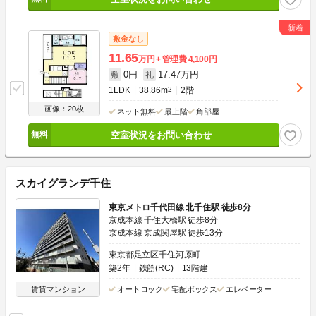
敷金なし
11.65
万円
管理費
4,100円
0円
17.47万円
敷
礼
1LDK
38.86m
2
2階
画像：20枚
ネット無料
最上階
角部屋
空室状況をお問い合わせ
スカイグランデ千住
東京メトロ千代田線 北千住駅 徒歩8分
京成本線 千住大橋駅 徒歩8分
京成本線 京成関屋駅 徒歩13分
東京都足立区千住河原町
築2年
鉄筋(RC)
13階建
賃貸マンション
オートロック
宅配ボックス
エレベーター