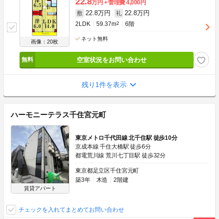
22.8
万円
管理費
4,000円
22.8万円
22.8万円
敷
礼
2LDK
59.37m
2
6階
ネット無料
画像：20枚
空室状況をお問い合わせ
残り1件を表示
ハーモニーテラス千住宮元町
東京メトロ千代田線 北千住駅 徒歩10分
京成本線 千住大橋駅 徒歩6分
都電荒川線 荒川七丁目駅 徒歩32分
東京都足立区千住宮元町
築3年
木造
2階建
賃貸アパート
チェックを入れてまとめてお問い合わせ