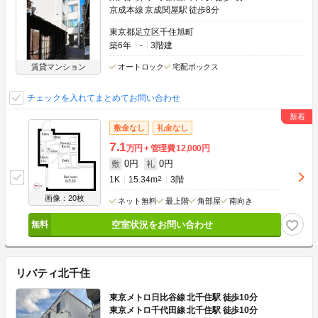
京成本線 京成関屋駅 徒歩8分
東京都足立区千住旭町
築6年
-
3階建
賃貸マンション
オートロック
宅配ボックス
チェックを入れてまとめてお問い合わせ
敷金なし
礼金なし
7.1
万円
管理費
12,000円
0円
0円
敷
礼
1K
15.34m
2
3階
画像：20枚
ネット無料
最上階
角部屋
南向き
空室状況をお問い合わせ
リバティ北千住
東京メトロ日比谷線 北千住駅 徒歩10分
東京メトロ千代田線 北千住駅 徒歩10分