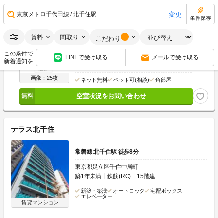
空室状況をお問い合わせ
変更
東京メトロ千代田線
北千住駅
条件保存
敷金なし
賃料
間取り
こだわり
9.8
万円
管理費
10,000円
この条件で
0円
1ヶ月
敷
礼
LINEで受け取る
メールで受け取る
新着通知を
1K
26.07m
2
5階
画像：25枚
ネット無料
ペット可(相談)
角部屋
空室状況をお問い合わせ
テラス北千住
常磐線 北千住駅 徒歩8分
東京都足立区千住中居町
築1年未満
鉄筋(RC)
15階建
新築・築浅
オートロック
宅配ボックス
エレベーター
賃貸マンション