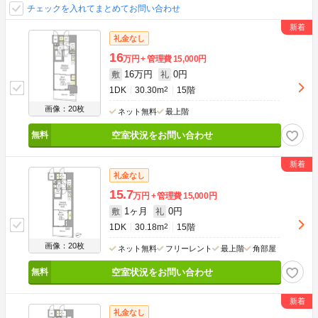
チェックを入れてまとめてお問い合わせ
礼金なし
16
万円
管理費
15,000円
16万円
0円
敷
礼
1DK
30.30m
2
15階
画像：20枚
ネット無料
最上階
空室状況をお問い合わせ
礼金なし
15.7
万円
管理費
15,000円
1ヶ月
0円
敷
礼
1DK
30.18m
2
15階
画像：20枚
ネット無料
フリーレント
最上階
角部屋
空室状況をお問い合わせ
礼金なし