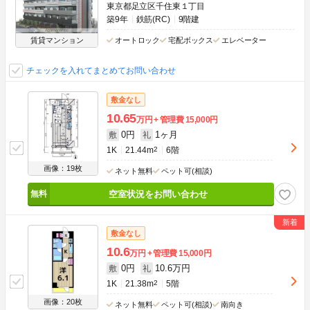
東京都足立区千住東１丁目
築9年
鉄筋(RC)
9階建
賃貸マンション
オートロック
宅配ボックス
エレベーター
チェックを入れてまとめてお問い合わせ
敷金なし
10.65
万円
管理費
15,000円
0円
1ヶ月
敷
礼
1K
21.44m
2
6階
画像：19枚
ネット無料
ペット可(相談)
空室状況をお問い合わせ
敷金なし
10.6
万円
管理費
15,000円
0円
10.6万円
敷
礼
1K
21.38m
2
5階
画像：20枚
ネット無料
ペット可(相談)
南向き