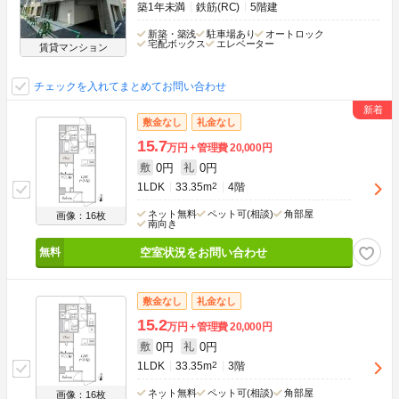
築1年未満
鉄筋(RC)
5階建
新築・築浅
駐車場あり
オートロック
宅配ボックス
エレベーター
賃貸マンション
チェックを入れてまとめてお問い合わせ
敷金なし
礼金なし
15.7
万円
管理費
20,000円
0円
0円
敷
礼
1LDK
33.35m
2
4階
ネット無料
ペット可(相談)
角部屋
画像：16枚
南向き
空室状況をお問い合わせ
敷金なし
礼金なし
15.2
万円
管理費
20,000円
0円
0円
敷
礼
1LDK
33.35m
2
3階
ネット無料
ペット可(相談)
角部屋
画像：16枚