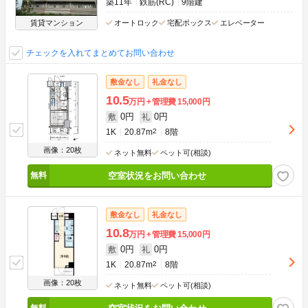
築11年
鉄筋(RC)
9階建
賃貸マンション
オートロック
宅配ボックス
エレベーター
チェックを入れてまとめてお問い合わせ
敷金なし
礼金なし
10.5
万円
管理費
15,000円
0円
0円
敷
礼
1K
20.87m
2
8階
画像：20枚
ネット無料
ペット可(相談)
空室状況をお問い合わせ
敷金なし
礼金なし
10.8
万円
管理費
15,000円
0円
0円
敷
礼
1K
20.87m
2
8階
画像：20枚
ネット無料
ペット可(相談)