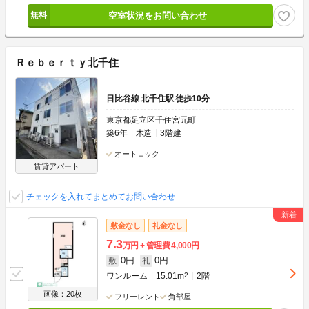
空室状況をお問い合わせ
Ｒｅｂｅｒｔｙ北千住
日比谷線 北千住駅 徒歩10分
東京都足立区千住宮元町
築6年
木造
3階建
オートロック
賃貸アパート
チェックを入れてまとめてお問い合わせ
敷金なし
礼金なし
7.3
万円
管理費
4,000円
0円
0円
敷
礼
ワンルーム
15.01m
2
2階
画像：20枚
フリーレント
角部屋