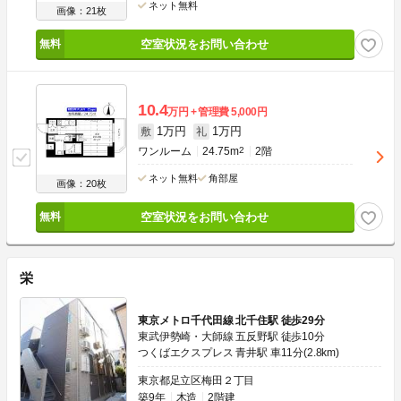
ネット無料
画像：21枚
空室状況をお問い合わせ
10.4
万円
管理費
5,000円
1万円
1万円
敷
礼
ワンルーム
24.75m
2
2階
ネット無料
角部屋
画像：20枚
空室状況をお問い合わせ
栄
東京メトロ千代田線 北千住駅 徒歩29分
東武伊勢崎・大師線 五反野駅 徒歩10分
つくばエクスプレス 青井駅 車11分(2.8km)
東京都足立区梅田２丁目
築9年
木造
2階建