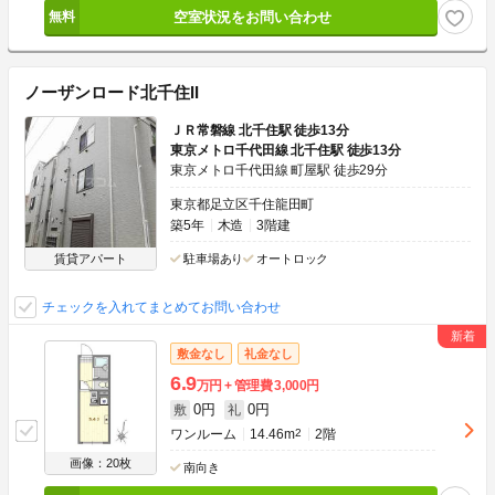
空室状況をお問い合わせ
ノーザンロード北千住II
ＪＲ常磐線 北千住駅 徒歩13分
東京メトロ千代田線 北千住駅 徒歩13分
東京メトロ千代田線 町屋駅 徒歩29分
東京都足立区千住龍田町
築5年
木造
3階建
賃貸アパート
駐車場あり
オートロック
チェックを入れてまとめてお問い合わせ
敷金なし
礼金なし
6.9
万円
管理費
3,000円
0円
0円
敷
礼
ワンルーム
14.46m
2
2階
画像：20枚
南向き