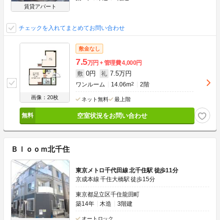
賃貸アパート
チェックを入れてまとめてお問い合わせ
敷金なし
7.5
万円
管理費
4,000円
0円
7.5万円
敷
礼
ワンルーム
14.06m
2
2階
画像：20枚
ネット無料
最上階
空室状況をお問い合わせ
Ｂｌｏｏｍ北千住
東京メトロ千代田線 北千住駅 徒歩11分
京成本線 千住大橋駅 徒歩15分
東京都足立区千住龍田町
築14年
木造
3階建
オートロック