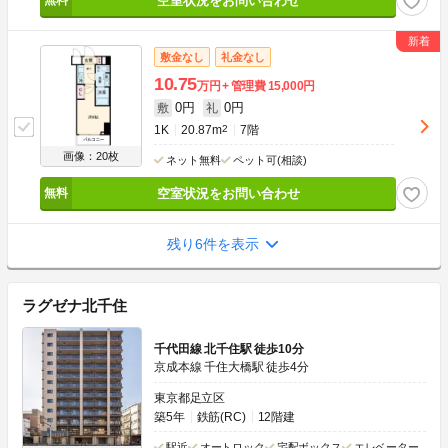
空室状況をお問い合わせ
敷金なし
礼金なし
10.75
万円
管理費
15,000円
0円
0円
敷
礼
1K
20.87m
2
7階
画像：20枚
ネット無料
ペット可(相談)
空室状況をお問い合わせ
残り6件を表示
ラグゼナ北千住
千代田線 北千住駅 徒歩10分
京成本線 千住大橋駅 徒歩4分
東京都足立区
築5年
鉄筋(RC)
12階建
駅近
オートロック
宅配ボックス
エレベーター