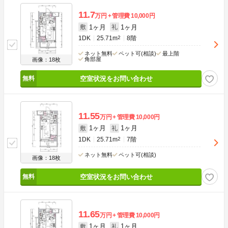
11.7
万円
管理費
10,000円
1ヶ月
1ヶ月
敷
礼
1DK
25.71m
2
8階
ネット無料
ペット可(相談)
最上階
角部屋
画像：18枚
空室状況をお問い合わせ
11.55
万円
管理費
10,000円
1ヶ月
1ヶ月
敷
礼
1DK
25.71m
2
7階
ネット無料
ペット可(相談)
画像：18枚
空室状況をお問い合わせ
11.65
万円
管理費
10,000円
1ヶ月
1ヶ月
敷
礼