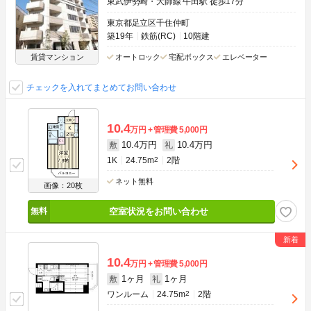
東武伊勢崎・大師線 牛田駅 徒歩17分
東京都足立区千住仲町
築19年
鉄筋(RC)
10階建
賃貸マンション
オートロック
宅配ボックス
エレベーター
チェックを入れてまとめてお問い合わせ
10.4
万円
管理費
5,000円
10.4万円
10.4万円
敷
礼
1K
24.75m
2
2階
ネット無料
画像：20枚
空室状況をお問い合わせ
10.4
万円
管理費
5,000円
1ヶ月
1ヶ月
敷
礼
ワンルーム
24.75m
2
2階