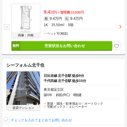
9.4
万円
管理費
15,000円
9.4万円
9.4万円
敷
礼
1K
25.50m
2
5階
ペット可(相談)
画像：20枚
空室状況をお問い合わせ
シーフォルム北千住
日比谷線 北千住駅 徒歩9分
千代田線 北千住駅 徒歩10分
東京都足立区
築0年
鉄筋(RC)
8階建
新築・築浅
駐車場あり
オートロック
宅配ボックス
エレベーター
賃貸マンション
チェックを入れてまとめてお問い合わせ