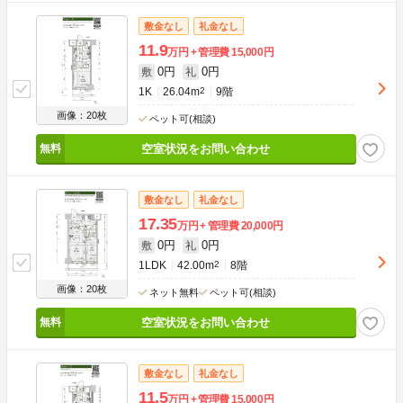
敷金なし
礼金なし
11.9
万円
管理費
15,000円
0円
0円
敷
礼
1K
26.04m
2
9階
画像：20枚
ペット可(相談)
空室状況をお問い合わせ
敷金なし
礼金なし
17.35
万円
管理費
20,000円
0円
0円
敷
礼
1LDK
42.00m
2
8階
画像：20枚
ネット無料
ペット可(相談)
空室状況をお問い合わせ
敷金なし
礼金なし
11.5
万円
管理費
15,000円