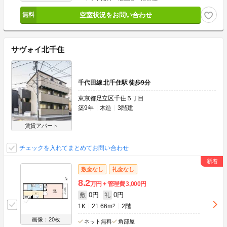
空室状況をお問い合わせ
サヴォイ北千住
千代田線 北千住駅 徒歩9分
東京都足立区千住５丁目
築9年
木造
3階建
賃貸アパート
チェックを入れてまとめてお問い合わせ
敷金なし
礼金なし
8.2
万円
管理費
3,000円
0円
0円
敷
礼
1K
21.66m
2
2階
画像：20枚
ネット無料
角部屋