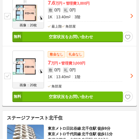
7.6
万円
管理費
3,000円
0円
0円
敷
礼
1K
13.40m
2
3階
画像：20枚
最上階
角部屋
空室状況をお問い合わせ
敷金なし
礼金なし
7
万円
管理費
3,000円
0円
0円
敷
礼
1K
13.40m
2
1階
画像：20枚
角部屋
空室状況をお問い合わせ
ステージファースト北千住
東京メトロ日比谷線 北千住駅 徒歩9分
東京メトロ千代田線 北千住駅 徒歩11分