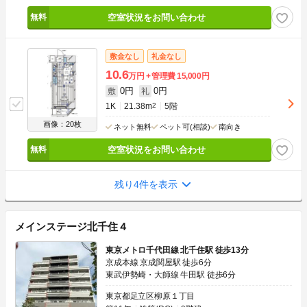
空室状況をお問い合わせ
敷金なし
礼金なし
10.6
万円
管理費
15,000円
0円
0円
敷
礼
1K
21.38m
2
5階
画像：20枚
ネット無料
ペット可(相談)
南向き
空室状況をお問い合わせ
残り4件を表示
メインステージ北千住４
東京メトロ千代田線 北千住駅 徒歩13分
京成本線 京成関屋駅 徒歩6分
東武伊勢崎・大師線 牛田駅 徒歩6分
東京都足立区柳原１丁目