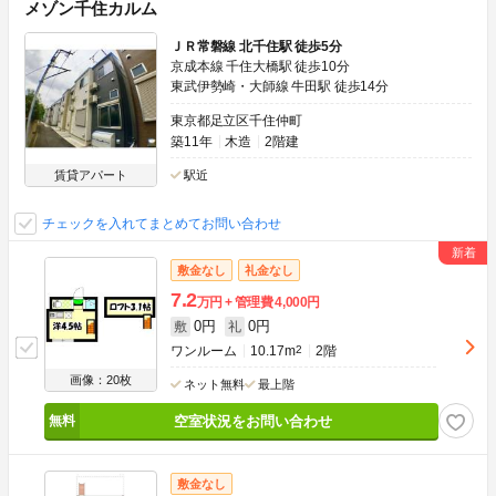
メゾン千住カルム
ＪＲ常磐線 北千住駅 徒歩5分
京成本線 千住大橋駅 徒歩10分
東武伊勢崎・大師線 牛田駅 徒歩14分
東京都足立区千住仲町
築11年
木造
2階建
賃貸アパート
駅近
チェックを入れてまとめてお問い合わせ
敷金なし
礼金なし
7.2
万円
管理費
4,000円
0円
0円
敷
礼
ワンルーム
10.17m
2
2階
画像：20枚
ネット無料
最上階
空室状況をお問い合わせ
敷金なし