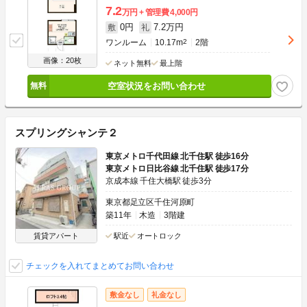
7.2
万円
管理費
4,000円
0円
7.2万円
敷
礼
ワンルーム
10.17m
2
2階
画像：20枚
ネット無料
最上階
空室状況をお問い合わせ
スプリングシャンテ２
東京メトロ千代田線 北千住駅 徒歩16分
東京メトロ日比谷線 北千住駅 徒歩17分
京成本線 千住大橋駅 徒歩3分
東京都足立区千住河原町
築11年
木造
3階建
賃貸アパート
駅近
オートロック
チェックを入れてまとめてお問い合わせ
敷金なし
礼金なし