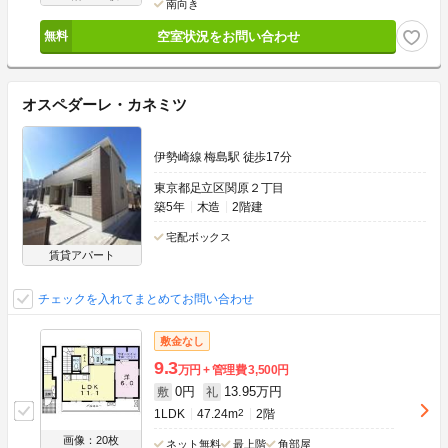
南向き
空室状況をお問い合わせ
オスペダーレ・カネミツ
伊勢崎線 梅島駅 徒歩17分
東京都足立区関原２丁目
築5年
木造
2階建
宅配ボックス
賃貸アパート
チェックを入れてまとめてお問い合わせ
敷金なし
9.3
万円
管理費
3,500円
0円
13.95万円
敷
礼
1LDK
47.24m
2
2階
画像：20枚
ネット無料
最上階
角部屋