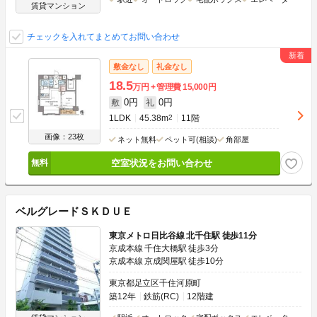
賃貸マンション
チェックを入れてまとめてお問い合わせ
敷金なし
礼金なし
18.5
万円
管理費
15,000円
0円
0円
敷
礼
1LDK
45.38m
2
11階
画像：23枚
ネット無料
ペット可(相談)
角部屋
空室状況をお問い合わせ
ベルグレードＳＫＤＵＥ
東京メトロ日比谷線 北千住駅 徒歩11分
京成本線 千住大橋駅 徒歩3分
京成本線 京成関屋駅 徒歩10分
東京都足立区千住河原町
築12年
鉄筋(RC)
12階建