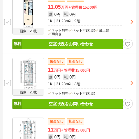
11.05
万円
管理費
15,000円
0円
0円
敷
礼
1K
21.23m
2
9階
ネット無料
ペット可(相談)
最上階
画像：20枚
南向き
空室状況をお問い合わせ
敷金なし
礼金なし
11
万円
管理費
15,000円
0円
0円
敷
礼
1K
21.23m
2
8階
画像：20枚
ネット無料
ペット可(相談)
空室状況をお問い合わせ
敷金なし
礼金なし
11
万円
管理費
15,000円
0円
0円
敷
礼