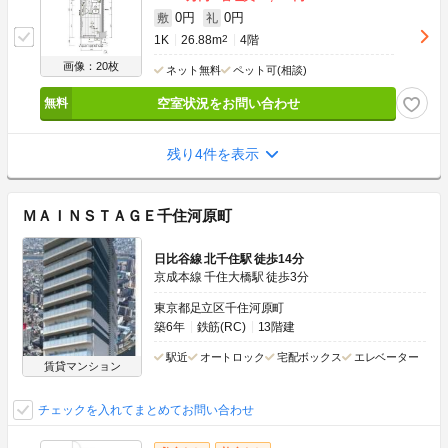
0円
0円
敷
礼
1K
26.88m
2
4階
画像：20枚
ネット無料
ペット可(相談)
空室状況をお問い合わせ
残り4件を表示
ＭＡＩＮＳＴＡＧＥ千住河原町
日比谷線 北千住駅 徒歩14分
京成本線 千住大橋駅 徒歩3分
東京都足立区千住河原町
築6年
鉄筋(RC)
13階建
駅近
オートロック
宅配ボックス
エレベーター
賃貸マンション
チェックを入れてまとめてお問い合わせ