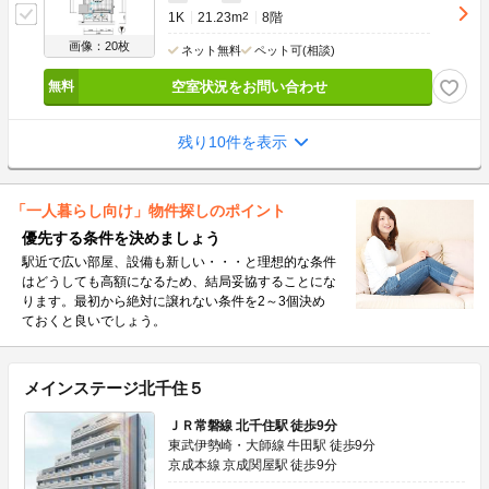
1K
21.23m
2
8階
画像：20枚
ネット無料
ペット可(相談)
空室状況をお問い合わせ
残り10件を表示
「一人暮らし向け」物件探しのポイント
優先する条件を決めましょう
駅近で広い部屋、設備も新しい・・・と理想的な条件
はどうしても高額になるため、結局妥協することにな
ります。最初から絶対に譲れない条件を2～3個決め
ておくと良いでしょう。
メインステージ北千住５
ＪＲ常磐線 北千住駅 徒歩9分
東武伊勢崎・大師線 牛田駅 徒歩9分
京成本線 京成関屋駅 徒歩9分