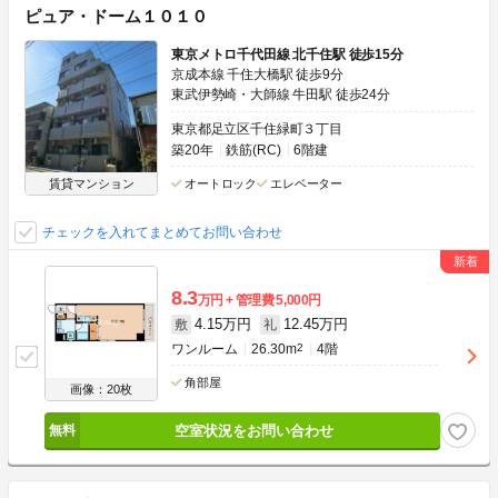
ピュア・ドーム１０１０
東京メトロ千代田線 北千住駅 徒歩15分
京成本線 千住大橋駅 徒歩9分
東武伊勢崎・大師線 牛田駅 徒歩24分
東京都足立区千住緑町３丁目
築20年
鉄筋(RC)
6階建
賃貸マンション
オートロック
エレベーター
チェックを入れてまとめてお問い合わせ
8.3
万円
管理費
5,000円
4.15万円
12.45万円
敷
礼
ワンルーム
26.30m
2
4階
角部屋
画像：20枚
空室状況をお問い合わせ