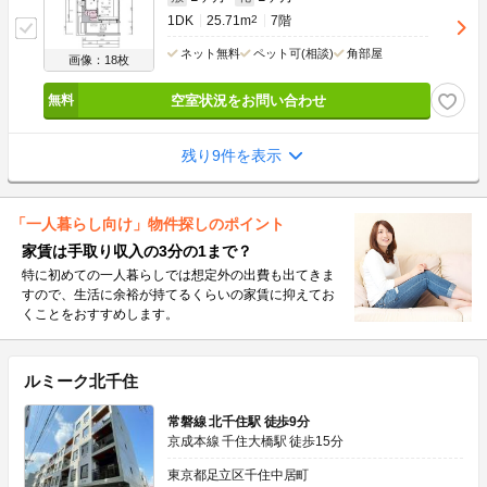
1DK
25.71m
2
7階
ネット無料
ペット可(相談)
角部屋
画像：18枚
空室状況をお問い合わせ
残り9件を表示
「一人暮らし向け」物件探しのポイント
家賃は手取り収入の3分の1まで？
特に初めての一人暮らしでは想定外の出費も出てきま
すので、生活に余裕が持てるくらいの家賃に抑えてお
くことをおすすめします。
ルミーク北千住
常磐線 北千住駅 徒歩9分
京成本線 千住大橋駅 徒歩15分
東京都足立区千住中居町