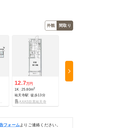
外観
間取り
Next
12.7
14.9
15.7
万円
万円
2
2
1K
25.80m
1K
25.60m
1K
25.
祐天寺駅
徒歩13分
中目黒駅
徒歩4分
中目黒
AXAS目黒祐天寺
中目黒ウエスト
パー
告フォーム
よりご連絡ください。