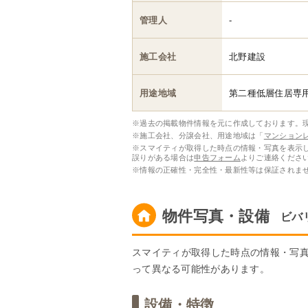
管理人
-
施工会社
北野建設
用途地域
第二種低層住居専
※過去の掲載物件情報を元に作成しております。
※施工会社、分譲会社、用途地域は「
マンション
※スマイティが取得した時点の情報・写真を表示
誤りがある場合は
申告フォーム
よりご連絡くださ
※情報の正確性・完全性・最新性等は保証されま
物件写真・設備
ビバ
スマイティが取得した時点の情報・写
って異なる可能性があります。
設備・特徴