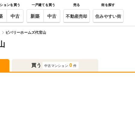
ションを買う
一戸建てを買う
売る
街を探す
築
中古
新築
中古
不動産売却
住みやすい街
駅
ビバリーホームズ代官山
山
買う
0
中古マンション
件