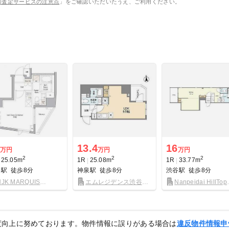
却査定サービスの注意点
」をご確認いただいたうえ、ご利用ください。
13.4
16
万円
万円
万円
2
2
2
25.05m
1R
25.08m
1R
33.77m
谷駅
徒歩8分
神泉駅
徒歩8分
渋谷駅
徒歩8分
NJK MARQUIS
エムレジデンス渋谷神
Nanpeidai HillTop
OMOTESANDO
泉
House
度向上に努めております。物件情報に誤りがある場合は
違反物件情報申