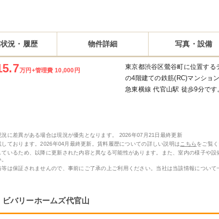
集状況・履歴
物件詳細
写真・設備
15.7
東京都渋谷区鶯谷町に位置する
万円
+管理費 10,000円
の4階建ての鉄筋(RC)マンション
急東横線 代官山駅 徒歩9分です
現況に差異がある場合は現況が優先となります。
2026年07月21日最終更新
しております。2026年04月最終更新。賃料履歴についての詳しい説明は
こちら
をご覧く
しているため、以降に更新された内容と異なる可能性があります。また、室内の様子や設
い。
格等は保証されませんので、事前にご了承の上ご利用ください。当社は当該情報について
ビバリーホームズ代官山