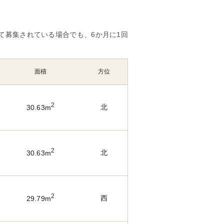
て募集されている場合でも、6か月に1回
面積
方位
2
北
30.63m
2
北
30.63m
2
西
29.79m