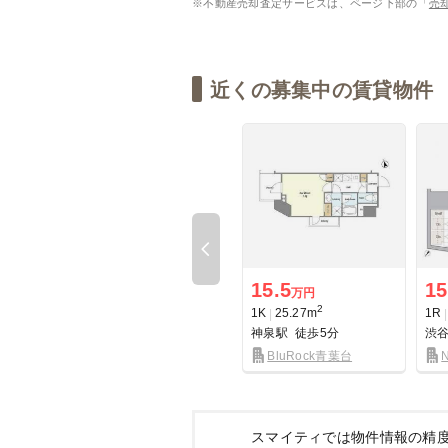
※不動産売却査定サービスは、ページ下部の「
売
近くの募集中の賃貸物件
Previous
15.5
15
万円
2
1K
25.27m
1R
神泉駅
徒歩5分
渋
BluRock青葉台
スマイティでは物件情報の精