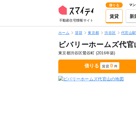
マン
借りる
賃貸
新
不動産住宅情報サイト
ホーム
賃貸
東京都
渋谷区
代官山
ビバリーホームズ代官
東京都渋谷区鶯谷町
(2016年築)
借りる
0
賃貸
件