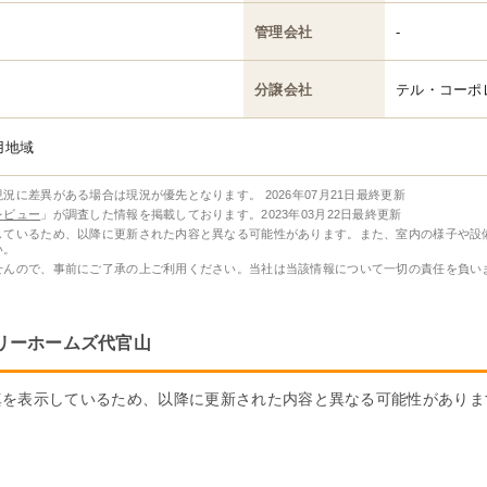
管理会社
-
分譲会社
テル・コーポ
用地域
現況に差異がある場合は現況が優先となります。
2026年07月21日最終更新
レビュー
」が調査した情報を掲載しております。2023年03月22日最終更新
しているため、以降に更新された内容と異なる可能性があります。また、室内の様子や設
い。
せんので、事前にご了承の上ご利用ください。当社は当該情報について一切の責任を負い
リーホームズ代官山
真を表示しているため、以降に更新された内容と異なる可能性がありま