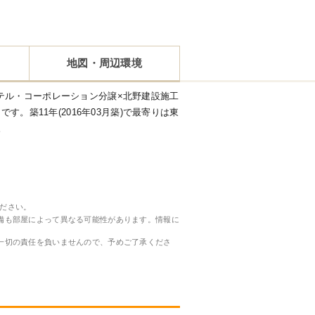
地図・周辺環境
テル・コーポレーション分譲×北野建設施工
です。築11年(2016年03月築)で最寄りは東
。
ださい。
備も部屋によって異なる可能性があります。情報に
一切の責任を負いませんので、予めご了承くださ