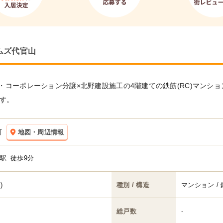
ムズ代官山
ーポレーション分譲×北野建設施工の4階建ての鉄筋(RC)マンションで
です。
町
地図・周辺情報
駅
徒歩9分
)
種別 / 構造
マンション / 
総戸数
-