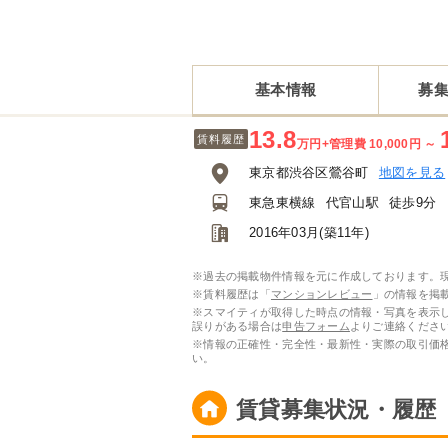
基本情報
募
13.8
賃料履歴
万円
+管理費 10,000円
～
東京都渋谷区鶯谷町
地図を見る
東急東横線
代官山駅
徒歩9分
2016年03月(築11年)
※過去の掲載物件情報を元に作成しております。
※賃料履歴は「
マンションレビュー
」の情報を掲載
※スマイティが取得した時点の情報・写真を表示
誤りがある場合は
申告フォーム
よりご連絡くださ
※情報の正確性・完全性・最新性・実際の取引価
い。
賃貸募集状況・履歴