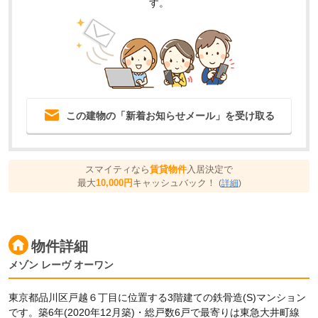
す。
この建物の「新着お知らせメール」を受け取る
スマイティなら
賃貸物件
入居決定で
最大
10,000円
キャッシュバック！
(
詳細
)
物件詳細
メゾン レーヴ オーワン
東京都品川区戸越６丁目に位置する3階建ての鉄骨造(S)マンション
です。築6年(2020年12月築)・総戸数6戸で最寄りは東急大井町線