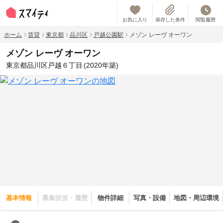
お気に入り
保存した条件
閲覧履歴
ホーム
賃貸
東京都
品川区
戸越公園駅
メゾン レーヴ オーワン
メゾン レーヴ オーワン
東京都品川区戸越６丁目
(2020年築)
基本情報
募集状況・履歴
物件詳細
写真・設備
地図・周辺環境