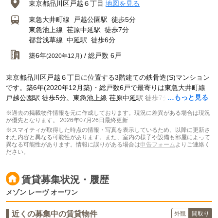
東京都品川区戸越６丁目
地図を見る
東急大井町線
戸越公園駅
徒歩5分
東急池上線
荏原中延駅
徒歩7分
都営浅草線
中延駅
徒歩6分
築6年
/ 総戸数 6戸
(2020年12月)
東京都品川区戸越６丁目に位置する3階建ての鉄骨造(S)マンション
です。築6年(2020年12月築)・総戸数6戸で最寄りは東急大井町線
…もっと見る
戸越公園駅 徒歩5分。東急池上線 荏原中延駅 徒歩7分です。
※過去の掲載物件情報を元に作成しております。現況に差異がある場合は現況
が優先となります。
2026年07月26日最終更新
※スマイティが取得した時点の情報・写真を表示しているため、以降に更新さ
れた内容と異なる可能性があります。また、室内の様子や設備も部屋によって
異なる可能性があります。情報に誤りがある場合は
申告フォーム
よりご連絡く
ださい。
賃貸募集状況・履歴
メゾン レーヴ オーワン
近くの募集中の賃貸物件
外観
間取り