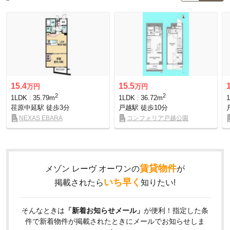
15.4
15.5
万円
万円
2
2
1LDK
35.79m
1LDK
36.72m
荏原中延駅
徒歩3分
戸越駅
徒歩10分
NEXAS EBARA
コンフォリア戸越公園
賃貸物件
メゾン レーヴ オーワンの
が
いち早く
掲載されたら
知りたい!
そんなときは
「新着お知らせメール」
が便利！指定した条
件で新着物件が掲載されたときにメールでお知らせしま