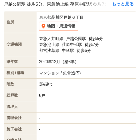
…もっと見る
戸越公園駅 徒歩5分。東急池上線 荏原中延駅 徒歩7分です。
東京都品川区戸越６丁目
住所
地図・周辺情報
東急大井町線
戸越公園駅
徒歩5分
東急池上線
荏原中延駅
徒歩7分
交通機関
都営浅草線
中延駅
徒歩6分
2020年12月（築6年）
築年数
マンション / 鉄骨造(S)
種別 / 構造
3階建て
階数
6戸
総戸数
-
管理人
-
管理会社
-
施工会社