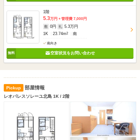
1階
5.3
万円
管理費 7,000円
0円
5.3万円
敷
礼
1K
23.74m
2
南
南向き
空室状況をお問い合わせ
部屋情報
レオパレスソレーユ北島 1K / 2階