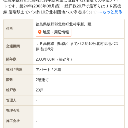
トです。築24年(2003年08月築)・総戸数20戸で最寄りはＪＲ高徳
…もっと見る
線 勝瑞駅までバス約10分北村団地バス停 徒歩9分です。現在スマイ
ティに
賃貸募集中の部屋が4件(1K)
掲載されています。
徳島県板野郡北島町北村字新川屋
住所
地図・周辺情報
ＪＲ高徳線
勝瑞駅
までバス約10分北村団地バス
交通機関
停 徒歩9分
2003年08月（築24年）
築年数
アパート / 木造
種別 / 構造
2階建て
階数
20戸
総戸数
-
管理人
-
管理会社
-
施工会社