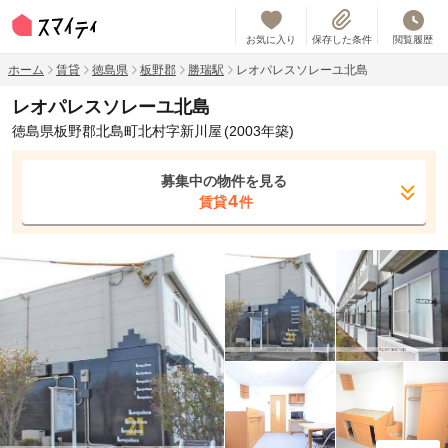
お気に入り
保存した条件
閲覧履歴
ホーム
賃貸
徳島県
板野郡
勝瑞駅
レオパレスソレーユ北島
レオパレスソレーユ北島
徳島県板野郡北島町北村字新川屋
(2003年築)
募集中の物件を見る
4
賃貸
件