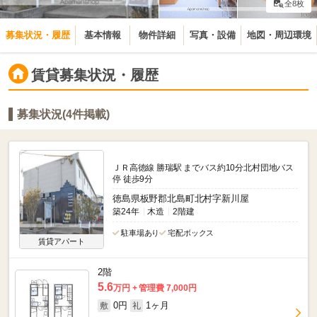
全8枚
募集状況・履歴
基本情報
物件詳細
写真・設備
地図・周辺環境
賃貸募集状況・履歴
募集状況(4件掲載)
ＪＲ高徳線 勝瑞駅 までバス約10分北村団地バス
停 徒歩9分
徳島県板野郡北島町北村字新川屋
築24年
木造
2階建
駐車場あり
宅配ボックス
賃貸アパート
2階
5.6
万円
管理費 7,000円
0円
1ヶ月
敷
礼