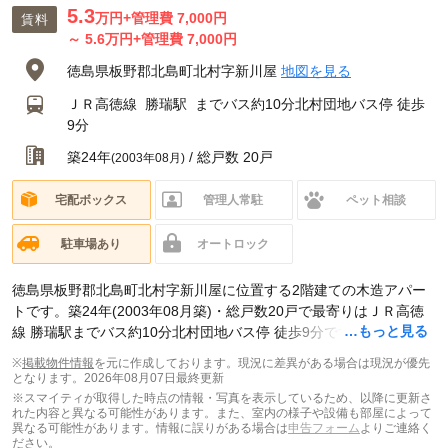
5.3
万円
+管理費 7,000円
賃料
～
5.6
万円
+管理費 7,000円
徳島県板野郡北島町北村字新川屋
地図を見る
ＪＲ高徳線
勝瑞駅
までバス約10分北村団地バス停 徒歩
9分
築24年
/ 総戸数 20戸
(2003年08月)
宅配ボックス
管理人常駐
ペット相談
駐車場あり
オートロック
徳島県板野郡北島町北村字新川屋に位置する2階建ての木造アパー
トです。築24年(2003年08月築)・総戸数20戸で最寄りはＪＲ高徳
…もっと見る
線 勝瑞駅までバス約10分北村団地バス停 徒歩9分です。現在スマイ
ティに
賃貸募集中の部屋が4件(1K)
掲載されています。
※
掲載物件情報
を元に作成しております。現況に差異がある場合は現況が優先
となります。
2026年08月07日最終更新
※スマイティが取得した時点の情報・写真を表示しているため、以降に更新さ
れた内容と異なる可能性があります。また、室内の様子や設備も部屋によって
異なる可能性があります。情報に誤りがある場合は
申告フォーム
よりご連絡く
ださい。