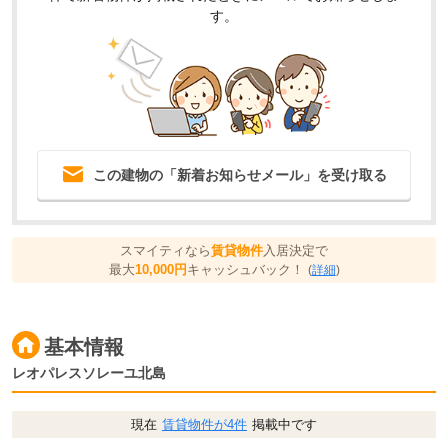
す。
この建物の「新着お知らせメール」を受け取る
スマイティなら
賃貸物件
入居決定で
最大
10,000円
キャッシュバック！
(
詳細
)
基本情報
レオパレスソレーユ北島
現在
賃貸物件が4件
掲載中です