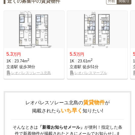
近くの募集中の賃貸物件
外観
間取り
5.3
5.5
万円
万円
2
2
1K
23.74m
1K
23.61m
立道駅
徒歩38分
立道駅
徒歩51分
レオパレスソレーユ北島
レオパレスマーブル
賃貸物件
レオパレスソレーユ北島の
が
いち早く
掲載されたら
知りたい!
そんなときは
「新着お知らせメール」
が便利！指定した条
件で新着物件が掲載されたときにメールでお知らせしま