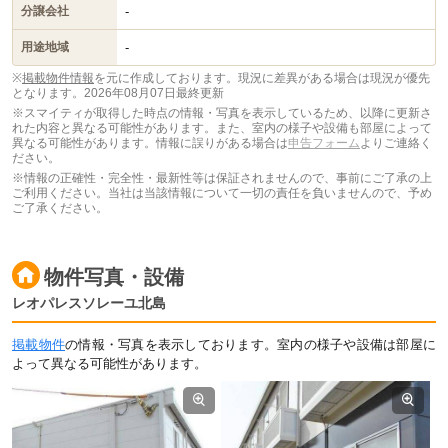
-
分譲会社
-
用途地域
※
掲載物件情報
を元に作成しております。現況に差異がある場合は現況が優先
となります。
2026年08月07日最終更新
※スマイティが取得した時点の情報・写真を表示しているため、以降に更新さ
れた内容と異なる可能性があります。また、室内の様子や設備も部屋によって
異なる可能性があります。情報に誤りがある場合は
申告フォーム
よりご連絡く
ださい。
※情報の正確性・完全性・最新性等は保証されませんので、事前にご了承の上
ご利用ください。当社は当該情報について一切の責任を負いませんので、予め
ご了承ください。
物件写真・設備
レオパレスソレーユ北島
掲載物件
の情報・写真を表示しております。室内の様子や設備は部屋に
よって異なる可能性があります。