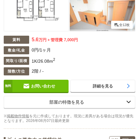
全12枚
5.6
賃料
万円
管理費 7,000円
0円/1ヶ月
敷金/礼金
2
1K/26.08m
間取り/面積
2階 / -
階数/方位
お問い合わせ
詳細を見る
部屋の特徴を見る
※
掲載物件情報
を元に作成しております。現況に差異がある場合は現況が優先
となります。
2026年08月07日最終更新