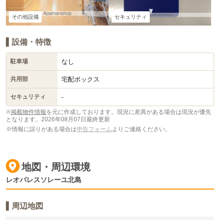
その他設備
セキュリティ
設備・特徴
なし
駐車場
宅配ボックス
共用部
-
セキュリティ
※
掲載物件情報
を元に作成しております。現況に差異がある場合は現況が優先
となります。
2026年08月07日最終更新
※情報に誤りがある場合は
申告フォーム
よりご連絡ください。
地図・周辺環境
レオパレスソレーユ北島
周辺地図