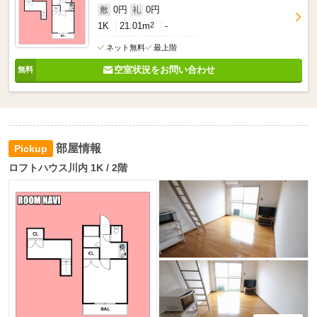
0円
0円
敷
礼
1K
21.01m
2
-
ネット無料
最上階
空室状況をお問い合わせ
部屋情報
ロフトハウス川内 1K / 2階