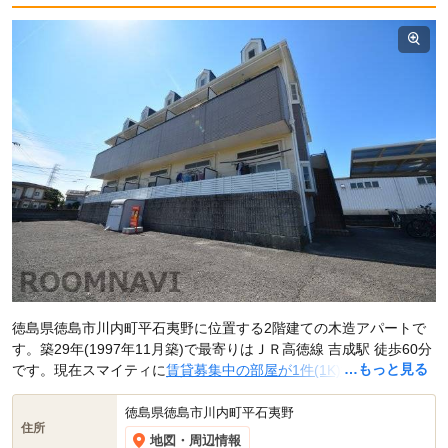
徳島県徳島市川内町平石夷野に位置する2階建ての木造アパートで
す。築29年(1997年11月築)で最寄りはＪＲ高徳線 吉成駅 徒歩60分
…もっと見る
です。現在スマイティに
賃貸募集中の部屋が1件(1K)
掲載されてい
ます。
徳島県徳島市川内町平石夷野
住所
地図・周辺情報