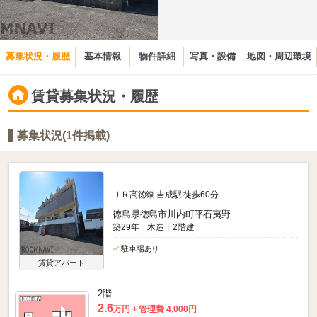
募集状況・履歴
基本情報
物件詳細
写真・設備
地図・周辺環境
賃貸募集状況・履歴
募集状況(1件掲載)
ＪＲ高徳線 吉成駅 徒歩60分
徳島県徳島市川内町平石夷野
築29年
木造
2階建
駐車場あり
賃貸アパート
2階
2.6
万円
管理費 4,000円