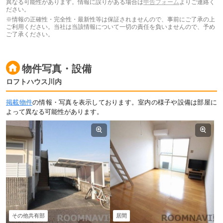
異なる可能性があります。情報に誤りがある場合は
申告フォーム
よりご連絡く
ださい。
※情報の正確性・完全性・最新性等は保証されませんので、事前にご了承の上
ご利用ください。当社は当該情報について一切の責任を負いませんので、予め
ご了承ください。
物件写真・設備
ロフトハウス川内
掲載物件
の情報・写真を表示しております。室内の様子や設備は部屋に
よって異なる可能性があります。
その他共有部
居間