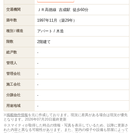
ＪＲ高徳線
吉成駅
徒歩60分
交通機関
1997年11月（築29年）
築年数
アパート / 木造
種別 / 構造
2階建て
階数
-
総戸数
-
管理人
-
管理会社
-
施工会社
-
分譲会社
-
用途地域
※
掲載物件情報
を元に作成しております。現況に差異がある場合は現況が優先
となります。
2026年07月20日最終更新
※スマイティが取得した時点の情報・写真を表示しているため、以降に更新さ
れた内容と異なる可能性があります。また、室内の様子や設備も部屋によって