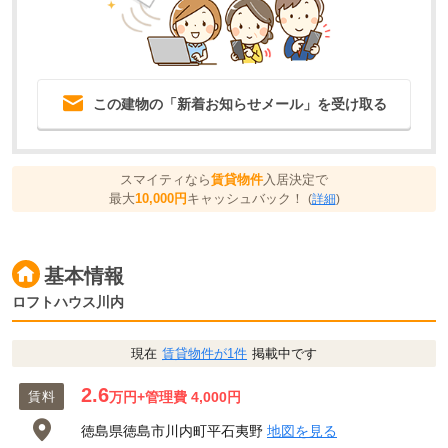
この建物の「新着お知らせメール」を受け取る
スマイティなら
賃貸物件
入居決定で
最大
10,000円
キャッシュバック！
(
詳細
)
基本情報
ロフトハウス川内
現在
賃貸物件が1件
掲載中です
2.6
賃料
万円
+管理費 4,000円
徳島県徳島市川内町平石夷野
地図を見る