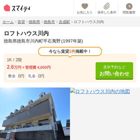
お気に入り
保存した条件
閲覧履歴
ホーム
賃貸
徳島県
徳島市
吉成駅
ロフトハウス川内
ロフトハウス川内
徳島県徳島市川内町平石夷野
(1997年築)
今なら賃貸
1件
掲載中！
1K / 2階
2.6
見学予約など
万円
管理費 4,000円
お問い合わせ
0円
0円
敷金
礼金