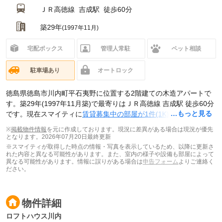
ＪＲ高徳線
吉成駅
徒歩60分
築29年
(1997年11月)
宅配ボックス
管理人常駐
ペット相談
駐車場あり
オートロック
徳島県徳島市川内町平石夷野に位置する2階建ての木造アパートで
す。築29年(1997年11月築)で最寄りはＪＲ高徳線 吉成駅 徒歩60分
…もっと見る
です。現在スマイティに
賃貸募集中の部屋が1件(1K)
掲載されてい
ます。
※
掲載物件情報
を元に作成しております。現況に差異がある場合は現況が優先
となります。
2026年07月20日最終更新
※スマイティが取得した時点の情報・写真を表示しているため、以降に更新さ
れた内容と異なる可能性があります。また、室内の様子や設備も部屋によって
異なる可能性があります。情報に誤りがある場合は
申告フォーム
よりご連絡く
ださい。
物件詳細
ロフトハウス川内