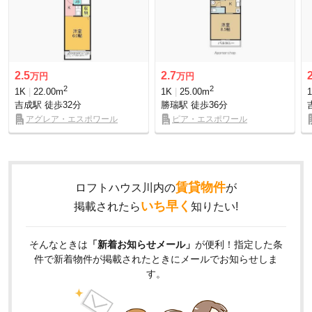
2.5
2.7
万円
万円
2
2
1K
22.00m
1K
25.00m
吉成駅
徒歩32分
勝瑞駅
徒歩36分
アグレア・エスポワール
ピア・エスポワール
賃貸物件
ロフトハウス川内の
が
いち早く
掲載されたら
知りたい!
そんなときは
「新着お知らせメール」
が便利！指定した条
件で新着物件が掲載されたときにメールでお知らせしま
す。