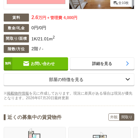
全10枚
2.6
賃料
万円
管理費 4,000円
0円/0円
敷金/礼金
2
1K/21.01m
間取り/面積
2階 / -
階数/方位
お問い合わせ
詳細を見る
部屋の特徴を見る
※
掲載物件情報
を元に作成しております。現況に差異がある場合は現況が優先
となります。
2026年07月20日最終更新
近くの募集中の賃貸物件
外観
間取り