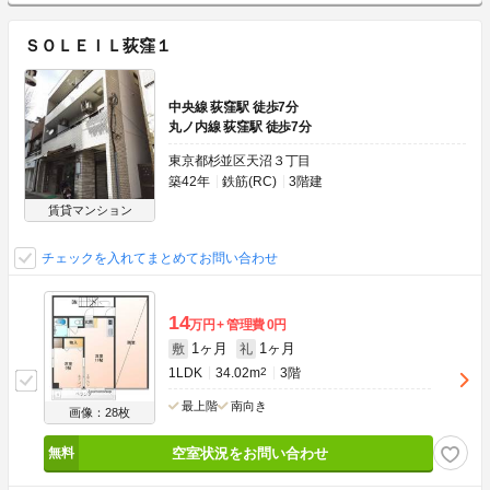
ＳＯＬＥＩＬ荻窪１
中央線 荻窪駅 徒歩7分
丸ノ内線 荻窪駅 徒歩7分
東京都杉並区天沼３丁目
築42年
鉄筋(RC)
3階建
賃貸マンション
チェックを入れてまとめてお問い合わせ
14
万円
管理費
0円
1ヶ月
1ヶ月
敷
礼
1LDK
34.02m
2
3階
最上階
南向き
画像：28枚
空室状況をお問い合わせ