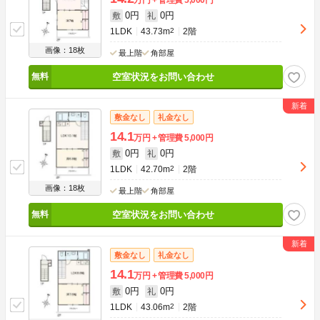
0円
0円
敷
礼
1LDK
43.73m
2
2階
画像：18枚
最上階
角部屋
空室状況をお問い合わせ
敷金なし
礼金なし
14.1
万円
管理費
5,000円
0円
0円
敷
礼
1LDK
42.70m
2
2階
画像：18枚
最上階
角部屋
空室状況をお問い合わせ
敷金なし
礼金なし
14.1
万円
管理費
5,000円
0円
0円
敷
礼
1LDK
43.06m
2
2階