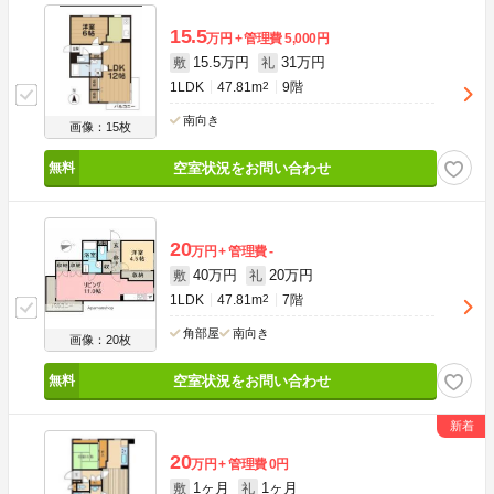
15.5
万円
管理費
5,000円
15.5万円
31万円
敷
礼
1LDK
47.81m
2
9階
南向き
画像：15枚
空室状況をお問い合わせ
20
万円
管理費
-
40万円
20万円
敷
礼
1LDK
47.81m
2
7階
角部屋
南向き
画像：20枚
空室状況をお問い合わせ
20
万円
管理費
0円
1ヶ月
1ヶ月
敷
礼