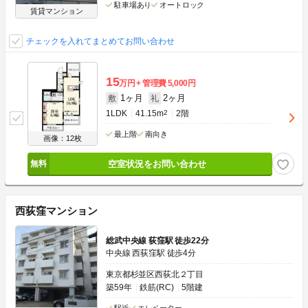
駐車場あり
オートロック
賃貸マンション
チェックを入れてまとめてお問い合わせ
15
万円
管理費
5,000円
1ヶ月
2ヶ月
敷
礼
1LDK
41.15m
2
2階
最上階
南向き
画像：12枚
空室状況をお問い合わせ
西荻窪マンション
総武中央線 荻窪駅 徒歩22分
中央線 西荻窪駅 徒歩4分
東京都杉並区西荻北２丁目
築59年
鉄筋(RC)
5階建