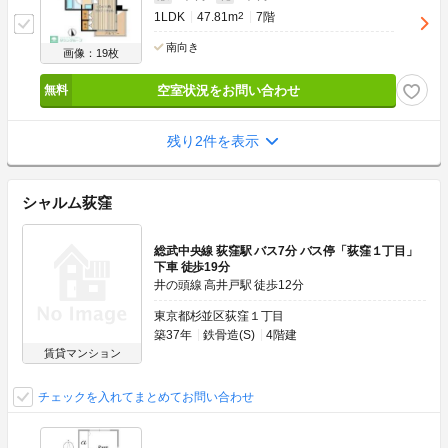
1LDK
47.81m
2
7階
南向き
画像：19枚
空室状況をお問い合わせ
残り2件を表示
シャルム荻窪
総武中央線 荻窪駅 バス7分 バス停「荻窪１丁目」
下車 徒歩19分
井の頭線 高井戸駅 徒歩12分
東京都杉並区荻窪１丁目
築37年
鉄骨造(S)
4階建
賃貸マンション
チェックを入れてまとめてお問い合わせ