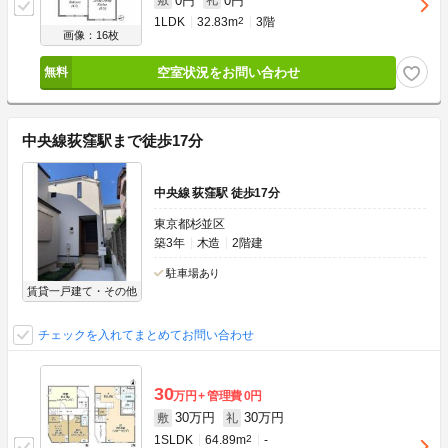
0円
0円
敷
礼
1LDK
32.83m
2
3階
画像：16枚
空室状況をお問い合わせ
中央線荻窪駅まで徒歩17分
中央線 荻窪駅 徒歩17分
東京都杉並区
築3年
木造
2階建
駐車場あり
賃貸一戸建て・その他
チェックを入れてまとめてお問い合わせ
30
万円
管理費
0円
30万円
30万円
敷
礼
1SLDK
64.89m
2
-