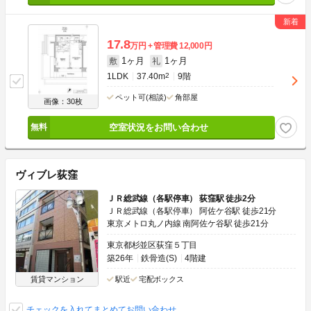
17.8
万円
管理費
12,000円
1ヶ月
1ヶ月
敷
礼
1LDK
37.40m
2
9階
ペット可(相談)
角部屋
画像：30枚
空室状況をお問い合わせ
ヴィブレ荻窪
ＪＲ総武線（各駅停車） 荻窪駅 徒歩2分
ＪＲ総武線（各駅停車） 阿佐ケ谷駅 徒歩21分
東京メトロ丸ノ内線 南阿佐ケ谷駅 徒歩21分
東京都杉並区荻窪５丁目
築26年
鉄骨造(S)
4階建
賃貸マンション
駅近
宅配ボックス
チェックを入れてまとめてお問い合わせ