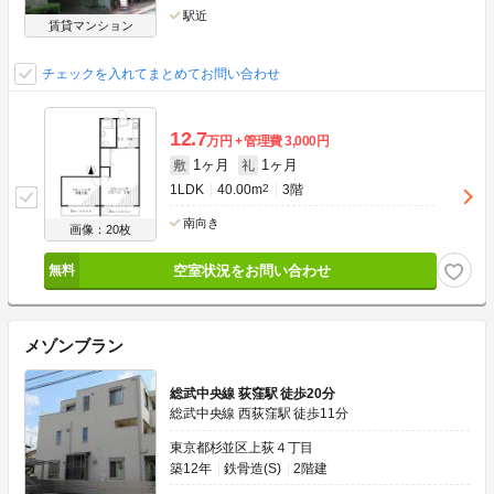
駅近
賃貸マンション
チェックを入れてまとめてお問い合わせ
12.7
万円
管理費
3,000円
1ヶ月
1ヶ月
敷
礼
1LDK
40.00m
2
3階
南向き
画像：20枚
空室状況をお問い合わせ
メゾンブラン
総武中央線 荻窪駅 徒歩20分
総武中央線 西荻窪駅 徒歩11分
東京都杉並区上荻４丁目
築12年
鉄骨造(S)
2階建