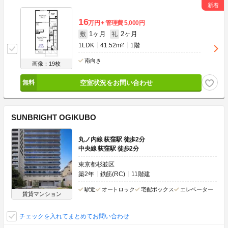
16
万円
管理費
5,000円
1ヶ月
2ヶ月
敷
礼
1LDK
41.52m
2
1階
南向き
画像：19枚
空室状況をお問い合わせ
SUNBRIGHT OGIKUBO
丸ノ内線 荻窪駅 徒歩2分
中央線 荻窪駅 徒歩2分
東京都杉並区
築2年
鉄筋(RC)
11階建
駅近
オートロック
宅配ボックス
エレベーター
賃貸マンション
チェックを入れてまとめてお問い合わせ