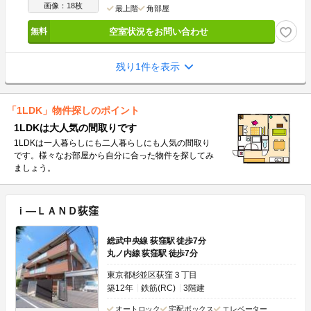
画像：18枚
最上階
角部屋
空室状況をお問い合わせ
残り1件を表示
「1LDK」物件探しのポイント
1LDKは大人気の間取りです
1LDKは一人暮らしにも二人暮らしにも人気の間取り
です。様々なお部屋から自分に合った物件を探してみ
ましょう。
ｉ―ＬＡＮＤ荻窪
総武中央線 荻窪駅 徒歩7分
丸ノ内線 荻窪駅 徒歩7分
東京都杉並区荻窪３丁目
築12年
鉄筋(RC)
3階建
オートロック
宅配ボックス
エレベーター