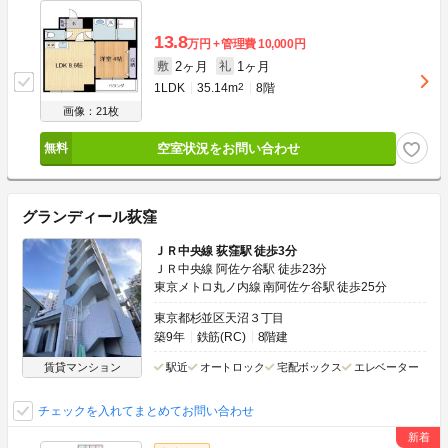
13.8
万円
管理費
10,000円
2ヶ月
1ヶ月
敷
礼
1LDK
35.14m
2
8階
画像：21枚
空室状況をお問い合わせ
グランディール荻窪
ＪＲ中央線 荻窪駅 徒歩3分
ＪＲ中央線 阿佐ケ谷駅 徒歩23分
東京メトロ丸ノ内線 南阿佐ケ谷駅 徒歩25分
東京都杉並区天沼３丁目
築9年
鉄筋(RC)
8階建
賃貸マンション
駅近
オートロック
宅配ボックス
エレベーター
チェックを入れてまとめてお問い合わせ