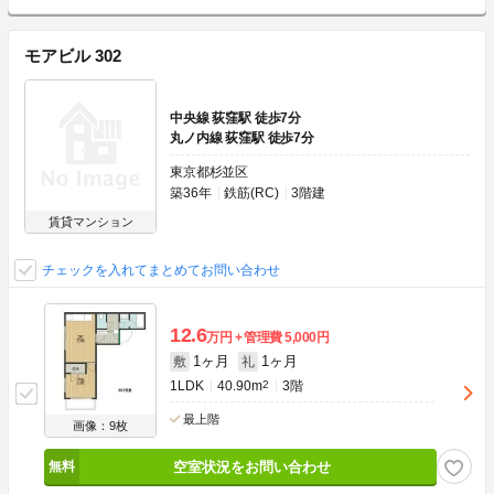
モアビル 302
中央線 荻窪駅 徒歩7分
丸ノ内線 荻窪駅 徒歩7分
東京都杉並区
築36年
鉄筋(RC)
3階建
賃貸マンション
チェックを入れてまとめてお問い合わせ
12.6
万円
管理費
5,000円
1ヶ月
1ヶ月
敷
礼
1LDK
40.90m
2
3階
最上階
画像：9枚
空室状況をお問い合わせ