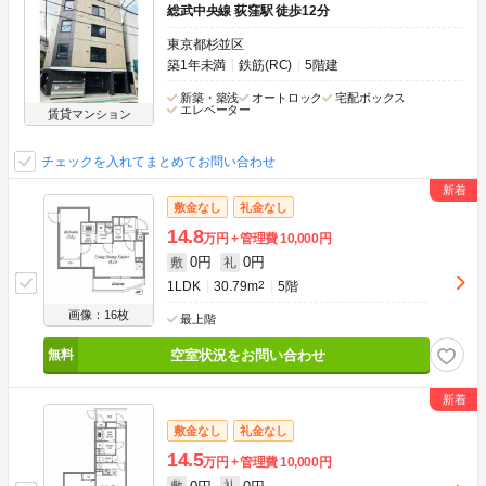
総武中央線 荻窪駅 徒歩12分
東京都杉並区
築1年未満
鉄筋(RC)
5階建
新築・築浅
オートロック
宅配ボックス
エレベーター
賃貸マンション
チェックを入れてまとめてお問い合わせ
敷金なし
礼金なし
14.8
万円
管理費
10,000円
0円
0円
敷
礼
1LDK
30.79m
2
5階
画像：16枚
最上階
空室状況をお問い合わせ
敷金なし
礼金なし
14.5
万円
管理費
10,000円