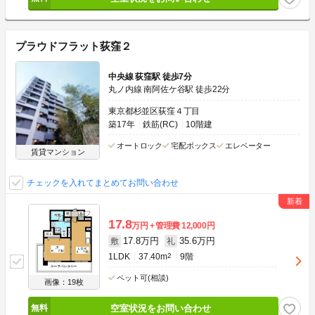
プラウドフラット荻窪２
中央線 荻窪駅 徒歩7分
丸ノ内線 南阿佐ケ谷駅 徒歩22分
東京都杉並区荻窪４丁目
築17年
鉄筋(RC)
10階建
オートロック
宅配ボックス
エレベーター
賃貸マンション
チェックを入れてまとめてお問い合わせ
17.8
万円
管理費
12,000円
17.8万円
35.6万円
敷
礼
1LDK
37.40m
2
9階
ペット可(相談)
画像：19枚
空室状況をお問い合わせ