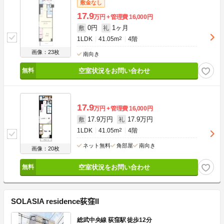
敷金なし
17.9
万円
管理費
16,000円
0円
1ヶ月
敷
礼
1LDK
41.05m
2
4階
画像：23枚
南向き
空室状況をお問い合わせ
17.9
万円
管理費
16,000円
17.9万円
17.9万円
敷
礼
1LDK
41.05m
2
4階
ネット無料
角部屋
南向き
画像：20枚
空室状況をお問い合わせ
SOLASIA residence荻窪II
総武中央線 荻窪駅 徒歩12分