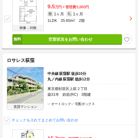
9.5
万円
管理費
5,000円
1ヶ月
1ヶ月
敷
礼
1LDK
35.60m
2
2階
画像：20枚
空室状況をお問い合わせ
ロサレス荻窪
中央線 荻窪駅 徒歩10分
丸ノ内線 荻窪駅 徒歩12分
東京都杉並区上荻２丁目
築31年
鉄筋(RC)
3階建
オートロック
宅配ボックス
賃貸マンション
チェックを入れてまとめてお問い合わせ