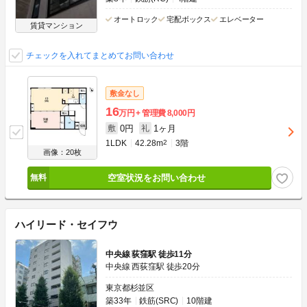
オートロック
宅配ボックス
エレベーター
賃貸マンション
チェックを入れてまとめてお問い合わせ
敷金なし
16
万円
管理費
8,000円
0円
1ヶ月
敷
礼
1LDK
42.28m
2
3階
画像：20枚
空室状況をお問い合わせ
ハイリード・セイフウ
中央線 荻窪駅 徒歩11分
中央線 西荻窪駅 徒歩20分
東京都杉並区
築33年
鉄筋(SRC)
10階建