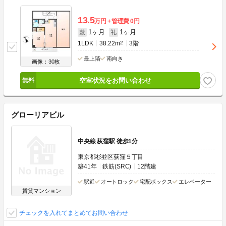
13.5
万円
管理費
0円
1ヶ月
1ヶ月
敷
礼
1LDK
38.22m
2
3階
最上階
南向き
画像：30枚
空室状況をお問い合わせ
グローリアビル
中央線 荻窪駅 徒歩1分
東京都杉並区荻窪５丁目
築41年
鉄筋(SRC)
12階建
駅近
オートロック
宅配ボックス
エレベーター
賃貸マンション
チェックを入れてまとめてお問い合わせ