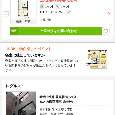
15.3
万円
管理費
7,000円
1ヶ月
1ヶ月
敷
礼
1LDK
45.00m
2
3階
最上階
画像：22枚
空室状況をお問い合わせ
「1LDK」物件探しのポイント
寝室は独立していますか
寝室が廊下を通る間取りか、リビングに直接繋がって
いる間取りのどちらが生活スタイルに合っています
か？
レグルス１
総武中央線 荻窪駅 徒歩9分
丸ノ内線 荻窪駅 徒歩9分
東京都杉並区上荻２丁目
築8年
鉄筋(RC)
4階建