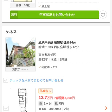
画像：16枚
最上階
空室状況をお問い合わせ
ケネス
総武中央線 荻窪駅 徒歩14分
総武中央線 西荻窪駅 徒歩12分
東京都杉並区
築32年
木造
2階建
宅配ボックス
賃貸アパート
チェックを入れてまとめてお問い合わせ
礼金なし
13.7
万円
管理費
3,000円
1ヶ月
0円
敷
礼
1LDK
38.09m
2
2階