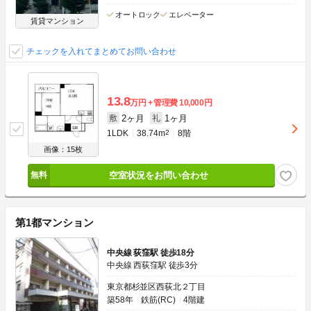
オートロック
エレベーター
賃貸マンション
チェックを入れてまとめてお問い合わせ
13.8
万円
管理費
10,000円
2ヶ月
1ヶ月
敷
礼
1LDK
38.74m
2
8階
画像：15枚
空室状況をお問い合わせ
第1都マンション
中央線 荻窪駅 徒歩18分
中央線 西荻窪駅 徒歩3分
東京都杉並区西荻北２丁目
築58年
鉄筋(RC)
4階建