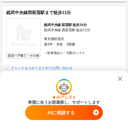
総武中央線西荻窪駅まで徒歩11分
総武中央線 荻窪駅 徒歩16分
総武中央線 西荻窪駅 徒歩11分
東京都杉並区
築3年
木造
2階建
駐車場あり
宅配ボックス
賃貸一戸建て・その他
チェックを入れてまとめてお問い合わせ
29
万円
管理費
0円
1ヶ月
1ヶ月
敷
礼
AIアシスト
1SLDK
88.08m
2
-
希望に合うお部屋探し、サポートします
画像：9枚
AIに相談する
空室状況をお問い合わせ