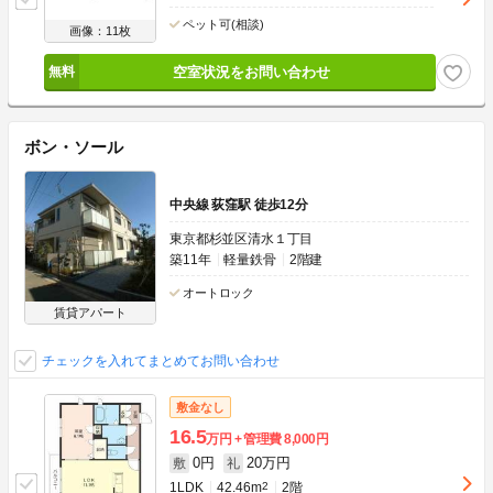
ペット可(相談)
画像：11枚
空室状況をお問い合わせ
ボン・ソール
中央線 荻窪駅 徒歩12分
東京都杉並区清水１丁目
築11年
軽量鉄骨
2階建
オートロック
賃貸アパート
チェックを入れてまとめてお問い合わせ
敷金なし
16.5
万円
管理費
8,000円
0円
20万円
敷
礼
1LDK
42.46m
2
2階