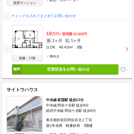
駅近
エレベーター
賃貸マンション
チェックを入れてまとめてお問い合わせ
16
万円
管理費
10,000円
1ヶ月
1ヶ月
敷
礼
1LDK
46.42m
2
3階
南向き
画像：17枚
空室状況をお問い合わせ
サイトウハウス
中央線 荻窪駅 徒歩13分
中央線 阿佐ケ谷駅 徒歩8分
総武中央線 阿佐ケ谷駅 徒歩8分
東京都杉並区阿佐谷北２丁目
築1年未満
軽量鉄骨
2階建