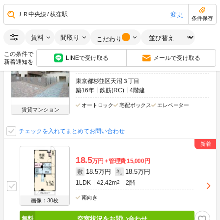
空室状況をお問い合わせ
変更
ＪＲ中央線
荻窪駅
条件保存
プラムガーデン関根
賃料
間取り
こだわり
この条件で
中央線 荻窪駅 徒歩6分
LINEで受け取る
メールで受け取る
新着通知を
丸ノ内線 荻窪駅 徒歩6分
東京都杉並区天沼３丁目
築16年
鉄筋(RC)
4階建
オートロック
宅配ボックス
エレベーター
賃貸マンション
チェックを入れてまとめてお問い合わせ
18.5
万円
管理費
15,000円
18.5万円
18.5万円
敷
礼
1LDK
42.42m
2
2階
南向き
画像：30枚
空室状況をお問い合わせ