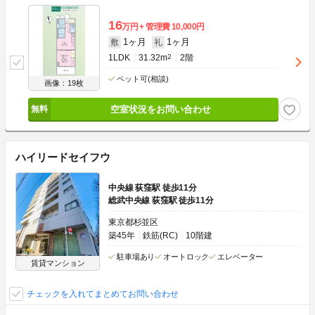
16
万円
管理費
10,000円
1ヶ月
1ヶ月
敷
礼
1LDK
31.32m
2
2階
ペット可(相談)
画像：19枚
空室状況をお問い合わせ
ハイリードセイフウ
中央線 荻窪駅 徒歩11分
総武中央線 荻窪駅 徒歩11分
東京都杉並区
築45年
鉄筋(RC)
10階建
駐車場あり
オートロック
エレベーター
賃貸マンション
チェックを入れてまとめてお問い合わせ