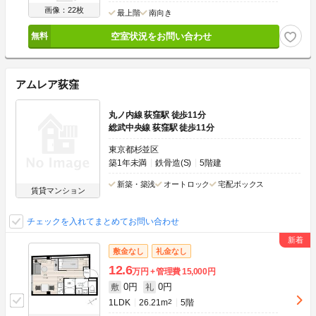
画像：22枚
最上階
南向き
空室状況をお問い合わせ
アムレア荻窪
丸ノ内線 荻窪駅 徒歩11分
総武中央線 荻窪駅 徒歩11分
東京都杉並区
築1年未満
鉄骨造(S)
5階建
新築・築浅
オートロック
宅配ボックス
賃貸マンション
チェックを入れてまとめてお問い合わせ
敷金なし
礼金なし
12.6
万円
管理費
15,000円
0円
0円
敷
礼
1LDK
26.21m
2
5階