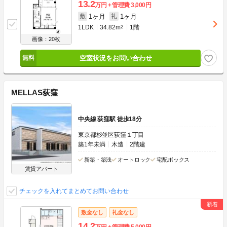
13.2
万円
管理費
3,000円
1ヶ月
1ヶ月
敷
礼
1LDK
34.82m
2
1階
画像：20枚
空室状況をお問い合わせ
MELLAS荻窪
中央線 荻窪駅 徒歩18分
東京都杉並区荻窪１丁目
築1年未満
木造
2階建
新築・築浅
オートロック
宅配ボックス
賃貸アパート
チェックを入れてまとめてお問い合わせ
敷金なし
礼金なし
14.2
万円
管理費
5,000円