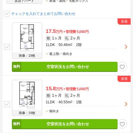
賃貸アパート
新築・築浅
宅配ボックス
チェックを入れてまとめてお問い合わせ
17.5
万円
管理費
5,000円
1ヶ月
2ヶ月
敷
礼
1LDK
50.46m
2
2階
最上階
南向き
画像：19枚
空室状況をお問い合わせ
15.8
万円
管理費
5,000円
1ヶ月
2ヶ月
敷
礼
1LDK
40.55m
2
1階
南向き
画像：19枚
空室状況をお問い合わせ