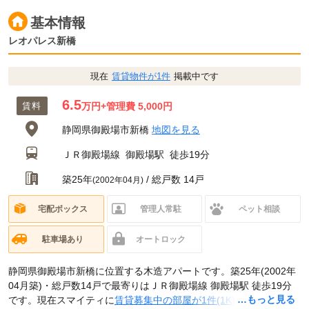
基本情報
レオパレス新橋
現在
賃貸物件が1件
掲載中です
6.5
賃料
万円
+管理費 5,000円
静岡県御殿場市新橋
地図を見る
ＪＲ御殿場線
御殿場駅
徒歩19分
築25年
/ 総戸数 14戸
(2002年04月)
宅配ボックス
管理人常駐
ペット相談
駐車場あり
オートロック
静岡県御殿場市新橋に位置する木造アパートです。築25年(2002年
04月築)・総戸数14戸で最寄りはＪＲ御殿場線 御殿場駅 徒歩19分
…もっと見る
です。現在スマイティに
賃貸募集中の部屋が1件(1K)
掲載されてい