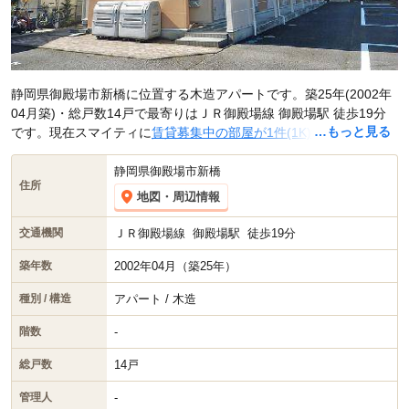
静岡県御殿場市新橋に位置する木造アパートです。築25年(2002年
04月築)・総戸数14戸で最寄りはＪＲ御殿場線 御殿場駅 徒歩19分
…もっと見る
です。現在スマイティに
賃貸募集中の部屋が1件(1K)
掲載されてい
ます。
静岡県御殿場市新橋
住所
地図・周辺情報
ＪＲ御殿場線
御殿場駅
徒歩19分
交通機関
2002年04月（築25年）
築年数
アパート / 木造
種別 / 構造
-
階数
14戸
総戸数
-
管理人