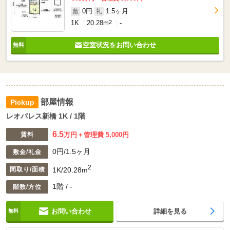
0円
1.5ヶ月
敷
礼
1K
20.28m
2
-
空室状況をお問い合わせ
部屋情報
レオパレス新橋 1K / 1階
6.5
賃料
万円
管理費 5,000円
0円/1.5ヶ月
敷金/礼金
2
1K/20.28m
間取り/面積
1階 / -
階数/方位
お問い合わせ
詳細を見る