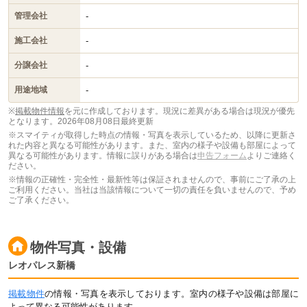
-
管理会社
-
施工会社
-
分譲会社
-
用途地域
※
掲載物件情報
を元に作成しております。現況に差異がある場合は現況が優先
となります。
2026年08月08日最終更新
※スマイティが取得した時点の情報・写真を表示しているため、以降に更新さ
れた内容と異なる可能性があります。また、室内の様子や設備も部屋によって
異なる可能性があります。情報に誤りがある場合は
申告フォーム
よりご連絡く
ださい。
※情報の正確性・完全性・最新性等は保証されませんので、事前にご了承の上
ご利用ください。当社は当該情報について一切の責任を負いませんので、予め
ご了承ください。
物件写真・設備
レオパレス新橋
掲載物件
の情報・写真を表示しております。室内の様子や設備は部屋に
よって異なる可能性があります。