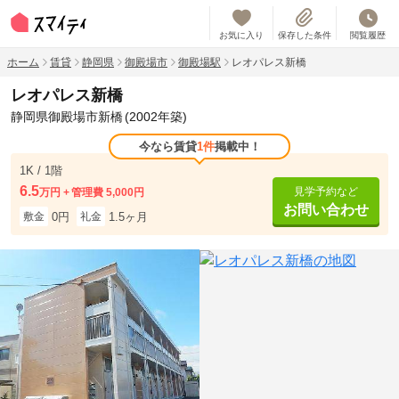
お気に入り
保存した条件
閲覧履歴
ホーム
賃貸
静岡県
御殿場市
御殿場駅
レオパレス新橋
レオパレス新橋
静岡県御殿場市新橋
(2002年築)
今なら賃貸
1件
掲載中！
1K / 1階
6.5
見学予約など
万円
管理費 5,000円
お問い合わせ
0円
1.5ヶ月
敷金
礼金