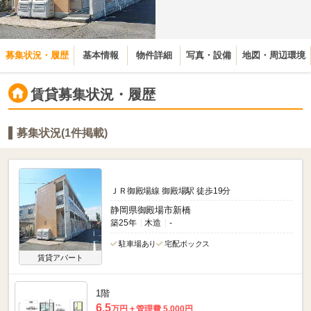
募集状況・履歴
基本情報
物件詳細
写真・設備
地図・周辺環境
賃貸募集状況・履歴
募集状況(1件掲載)
ＪＲ御殿場線 御殿場駅 徒歩19分
静岡県御殿場市新橋
築25年
木造
-
駐車場あり
宅配ボックス
賃貸アパート
1階
6.5
万円
管理費 5,000円