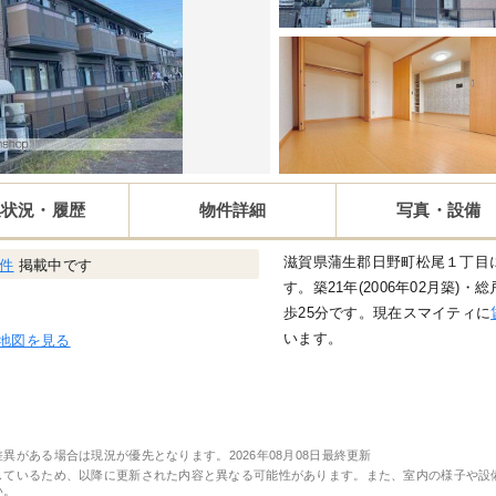
集状況・履歴
物件詳細
写真・設備
滋賀県蒲生郡日野町松尾１丁目
1件
掲載中です
す。築21年(2006年02月築)
歩25分です。現在スマイティに
います。
地図を見る
差異がある場合は現況が優先となります。
2026年08月08日最終更新
しているため、以降に更新された内容と異なる可能性があります。また、室内の様子や設
い。