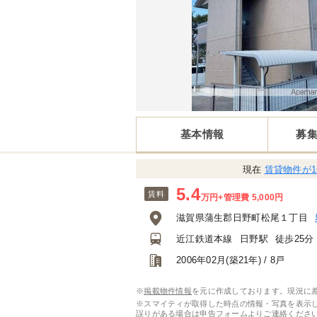
基本情報
募
現在
賃貸物件が
5.4
賃料
万円
+管理費 5,000円
滋賀県蒲生郡日野町松尾１丁目
近江鉄道本線
日野駅
徒歩25分
2006年02月(築21年) / 8戸
※
掲載物件情報
を元に作成しております。現況に
※スマイティが取得した時点の情報・写真を表示
誤りがある場合は
申告フォーム
よりご連絡くださ