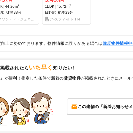
万円
万円
2
2
DK
44.20m
1LDK
45.72m
野駅
徒歩38分
日野駅
徒歩23分
メゾン・ド・ジュネス
ア-スフィ-ルド H-I
度向上に努めております。物件情報に誤りがある場合は
違反物件情報申
いち早く
掲載されたら
知りたい!
ル」
が便利！指定した条件で新着の
賃貸物件
が掲載されたときにメール
この建物の「新着お知らせメ