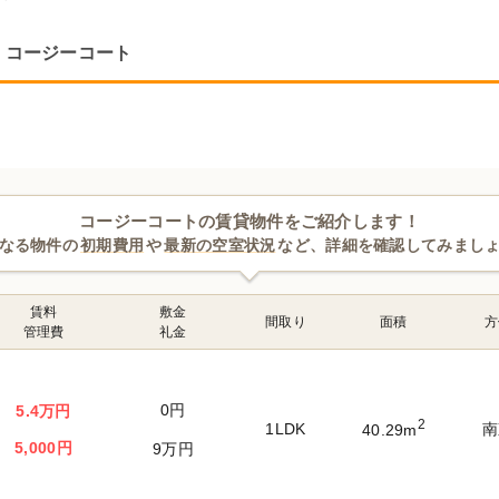
コージーコート
コージーコートの賃貸物件をご紹介します！
なる物件の
初期費用
や
最新の空室状況
など、詳細を確認してみまし
賃料
敷金
間取り
面積
方
管理費
礼金
0円
5.4万円
2
1LDK
南
40.29m
5,000円
9万円