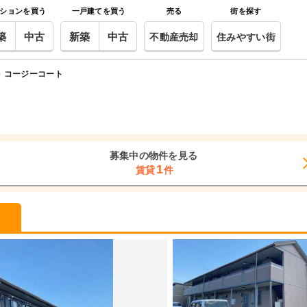
ションを買う
一戸建てを買う
売る
街を探す
築
中古
新築
中古
不動産売却
住みやすい街
コージーコート
募集中の物件を見る
1
賃貸
件