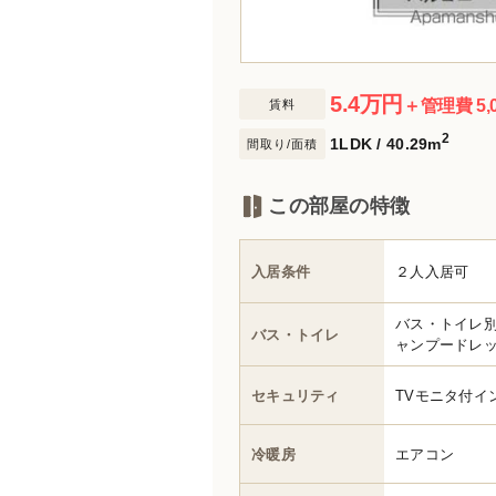
5.4
万円
＋管理費 5,
賃料
2
1LDK / 40.29m
間取り/面積
この部屋の特徴
入居条件
２人入居可
バス・トイレ
バス・トイレ
ャンプードレ
セキュリティ
TVモニタ付イ
冷暖房
エアコン