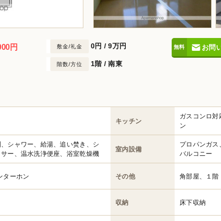
0円
/
9万円
000円
敷金/礼金
お問
1階 / 南東
階数/方位
ガスコンロ対
キッチン
ン
別、シャワー、給湯、追い焚き、シ
プロパンガス
室内設備
ッサー、温水洗浄便座、浴室乾燥機
バルコニー
ンターホン
その他
角部屋、１階
収納
床下収納