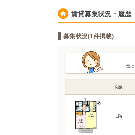
賃貸募集状況・履歴
募集状況(
1
件掲載)
気に
階数
1階