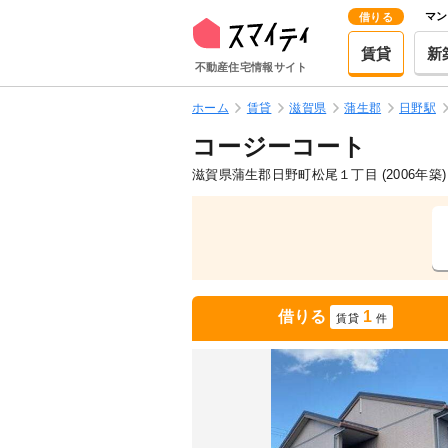
マン
借りる
賃貸
新
不動産住宅情報サイト
ホーム
賃貸
滋賀県
蒲生郡
日野駅
コージーコート
滋賀県蒲生郡日野町松尾１丁目
(2006年築)
借りる
1
賃貸
件