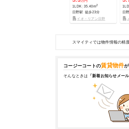
万円
2
1LDK
35.40m
1L
日野駅
徒歩23分
日
イオ・リアン日野
II
スマイティでは物件情報の精
賃貸物件
コージーコートの
が
そんなときは
「新着お知らせメー