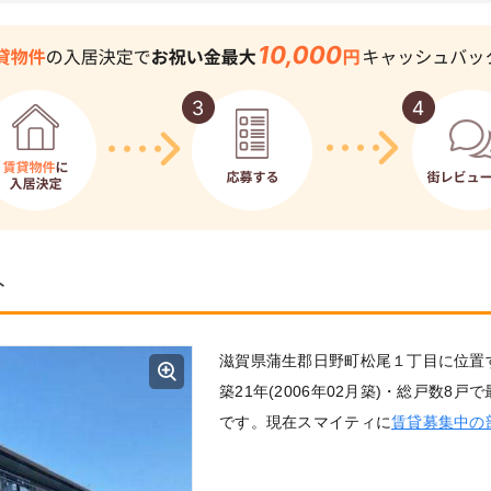
ト
滋賀県蒲生郡日野町松尾１丁目に位置
築21年(2006年02月築)・総戸数8戸
です。現在スマイティに
賃貸募集中の部