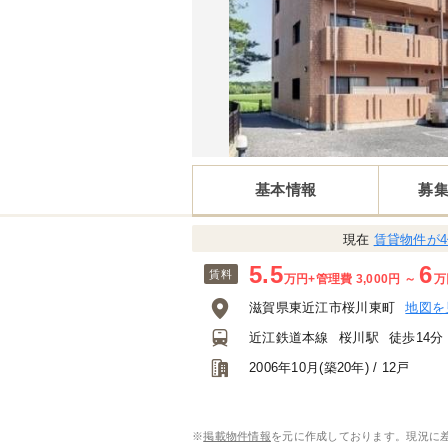
基本情報
募
現在
賃貸物件が
5.5
6
賃料
万円
+管理費 3,000円
～
万
滋賀県東近江市桜川東町
地図を
近江鉄道本線
桜川駅
徒歩14分
2006年10月(築20年) / 12戸
※
掲載物件情報
を元に作成しております。現況に