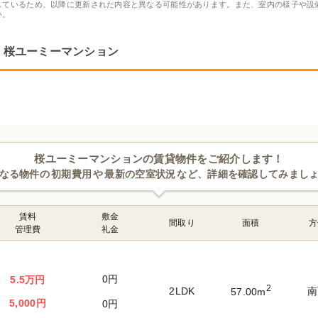
しているため、以降に更新された内容と異なる可能性があります。また、室内の様子や設
い。
桜ユーミーマンション
桜ユーミーマンションの賃貸物件をご紹介します！
なる物件の
初期費用
や
最新の空室状況
など、詳細を確認してみまし
賃料
敷金
間取り
面積
方
管理費
礼金
0円
5.5万円
2
2LDK
南
57.00m
5,000円
0円