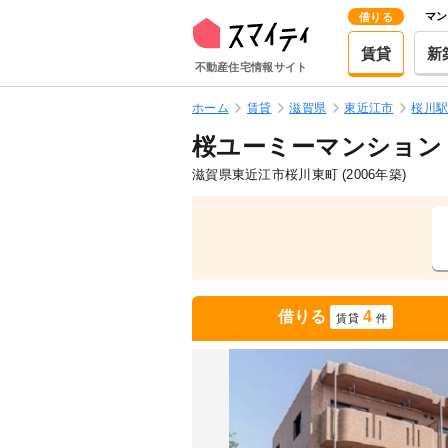
マン
借りる
賃貸
新
不動産住宅情報サイト
ホーム
賃貸
滋賀県
東近江市
桜川
桜ユーミーマンション
滋賀県東近江市桜川東町
(2006年築)
借りる
4
賃貸
件