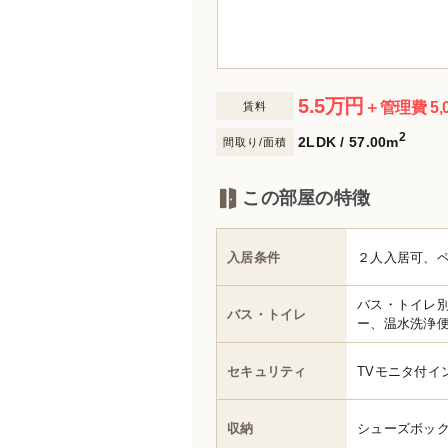
5.5
万円
＋管理費 5,
賃料
2
2LDK / 57.00m
間取り/面積
この部屋の特徴
入居条件
２人入居可、
バス・トイレ
バス・トイレ
ー、温水洗浄
セキュリティ
TVモニタ付イ
収納
シューズボッ