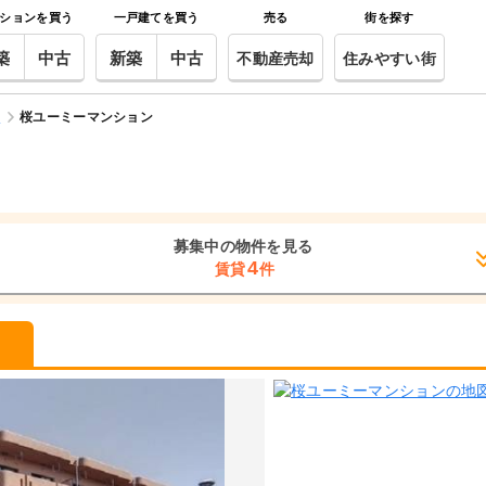
ションを買う
一戸建てを買う
売る
街を探す
築
中古
新築
中古
不動産売却
住みやすい街
駅
桜ユーミーマンション
募集中の物件を見る
4
賃貸
件