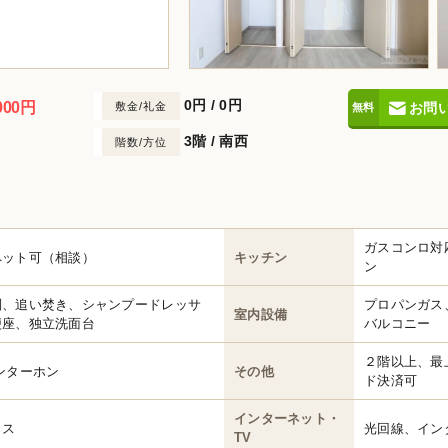
0円
/
0円
000円
敷金/礼金
お問
3階 / 南西
階数/方位
ガスコンロ対
ペット可（相談）
キッチン
ン
別、追い焚き、シャンプードレッサ
プロパンガス
室内設備
便座、独立洗面台
バルコニー
２階以上、最
ンターホン
その他
ド決済可
インターネット・
クス
光回線、イン
TV