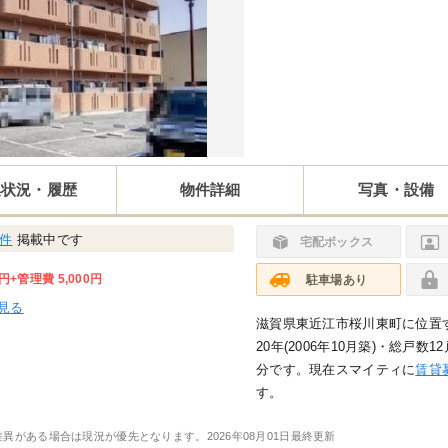
集状況・履歴
物件詳細
写真・設備
4件
掲載中です
宅配ボックス
円
+管理費 5,000円
駐車場あり
見る
滋賀県東近江市桜川東町に位置す
20年(2006年10月築)・総戸数
分です。現在スマイティに
賃貸募
す。
差異がある場合は現況が優先となります。
2026年08月01日最終更新