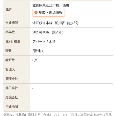
滋賀県東近江市桜川西町
住所
地図・周辺情報
近江鉄道本線
桜川駅
徒歩8分
交通機関
2023年08月（築4年）
築年数
アパート / 木造
種別 / 構造
2階建て
階数
6戸
総戸数
-
管理人
-
管理会社
-
施工会社
-
分譲会社
-
用途地域
※過去の掲載物件情報を元に作成しております。現況に差異がある場合は現況