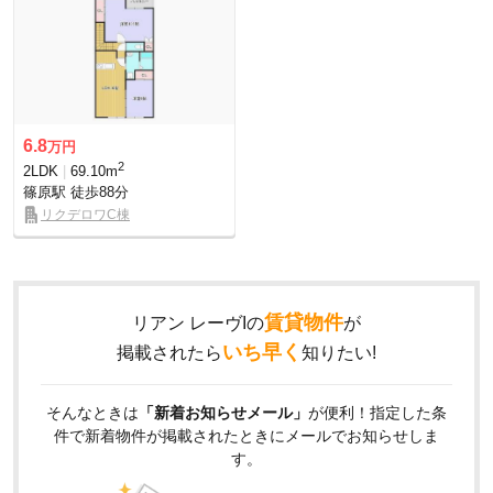
6.8
万円
2
2LDK
69.10m
篠原駅
徒歩88分
リクデロワC棟
賃貸物件
リアン レーヴIの
が
いち早く
掲載されたら
知りたい!
そんなときは
「新着お知らせメール」
が便利！指定した条
件で新着物件が掲載されたときにメールでお知らせしま
す。