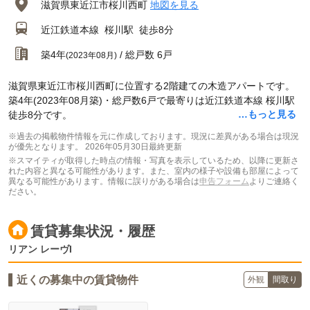
滋賀県東近江市桜川西町
地図を見る
近江鉄道本線
桜川駅
徒歩8分
築4年
/ 総戸数 6戸
(2023年08月)
滋賀県東近江市桜川西町に位置する2階建ての木造アパートです。
築4年(2023年08月築)・総戸数6戸で最寄りは近江鉄道本線 桜川駅
…もっと見る
徒歩8分です。
※過去の掲載物件情報を元に作成しております。現況に差異がある場合は現況
が優先となります。
2026年05月30日最終更新
※スマイティが取得した時点の情報・写真を表示しているため、以降に更新さ
れた内容と異なる可能性があります。また、室内の様子や設備も部屋によって
異なる可能性があります。情報に誤りがある場合は
申告フォーム
よりご連絡く
ださい。
賃貸募集状況・履歴
リアン レーヴI
近くの募集中の賃貸物件
外観
間取り