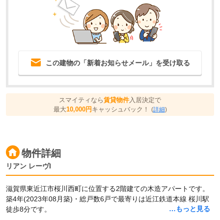
この建物の「新着お知らせメール」を受け取る
スマイティなら
賃貸物件
入居決定で
最大
10,000円
キャッシュバック！
(
詳細
)
物件詳細
リアン レーヴI
滋賀県東近江市桜川西町に位置する2階建ての木造アパートです。
築4年(2023年08月築)・総戸数6戸で最寄りは近江鉄道本線 桜川駅
…もっと見る
徒歩8分です。