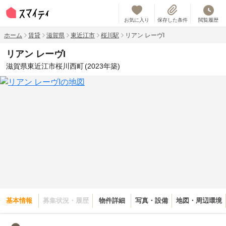
お気に入り
保存した条件
閲覧履歴
ホーム
賃貸
滋賀県
東近江市
桜川駅
リアン レーヴI
リアン レーヴI
滋賀県東近江市桜川西町
(2023年築)
基本情報
募集状況・履歴
物件詳細
写真・設備
地図・周辺環境