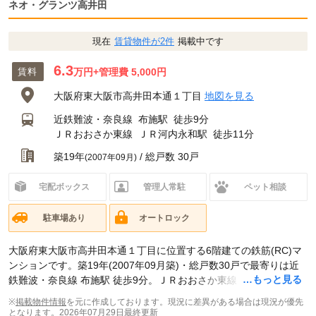
ネオ・グランツ高井田
現在
賃貸物件が2件
掲載中です
6.3
賃料
万円
+管理費 5,000円
大阪府東大阪市高井田本通１丁目
地図を見る
近鉄難波・奈良線
布施駅
徒歩9分
ＪＲおおさか東線
ＪＲ河内永和駅
徒歩11分
築19年
/ 総戸数 30戸
(2007年09月)
宅配ボックス
管理人常駐
ペット相談
駐車場あり
オートロック
大阪府東大阪市高井田本通１丁目に位置する6階建ての鉄筋(RC)マ
ンションです。築19年(2007年09月築)・総戸数30戸で最寄りは近
…もっと見る
鉄難波・奈良線 布施駅 徒歩9分。ＪＲおおさか東線 ＪＲ河内永和
駅 徒歩11分です。現在スマイティに
賃貸募集中の部屋が2件(1K)
掲
※
掲載物件情報
を元に作成しております。現況に差異がある場合は現況が優先
載されています。
となります。
2026年07月29日最終更新