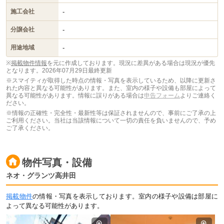
-
施工会社
-
分譲会社
-
用途地域
※
掲載物件情報
を元に作成しております。現況に差異がある場合は現況が優先
となります。
2026年07月29日最終更新
※スマイティが取得した時点の情報・写真を表示しているため、以降に更新さ
れた内容と異なる可能性があります。また、室内の様子や設備も部屋によって
異なる可能性があります。情報に誤りがある場合は
申告フォーム
よりご連絡く
ださい。
※情報の正確性・完全性・最新性等は保証されませんので、事前にご了承の上
ご利用ください。当社は当該情報について一切の責任を負いませんので、予め
ご了承ください。
物件写真・設備
ネオ・グランツ高井田
掲載物件
の情報・写真を表示しております。室内の様子や設備は部屋に
よって異なる可能性があります。