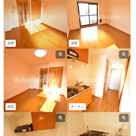
居間
居間
寝室
キッチン