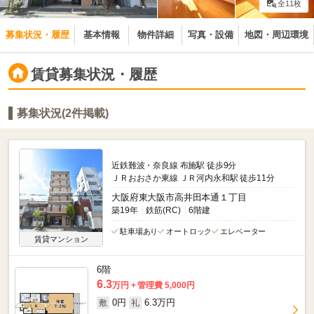
全11枚
募集状況・履歴
基本情報
物件詳細
写真・設備
地図・周辺環境
賃貸募集状況・履歴
募集状況(2件掲載)
近鉄難波・奈良線 布施駅 徒歩9分
ＪＲおおさか東線 ＪＲ河内永和駅 徒歩11分
大阪府東大阪市高井田本通１丁目
築19年
鉄筋(RC)
6階建
駐車場あり
オートロック
エレベーター
賃貸マンション
6階
6.3
万円
管理費 5,000円
0円
6.3万円
敷
礼