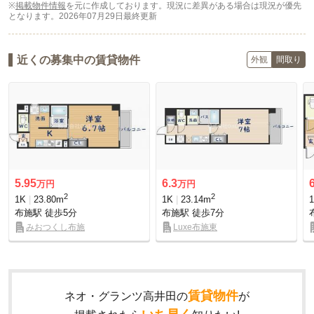
※
掲載物件情報
を元に作成しております。現況に差異がある場合は現況が優先
となります。
2026年07月29日最終更新
近くの募集中の賃貸物件
外観
間取り
5.95
6.3
万円
万円
2
2
1K
23.80m
1K
23.14m
布施駅
徒歩5分
布施駅
徒歩7分
みおつくし布施
Luxe布施東
賃貸物件
ネオ・グランツ高井田の
が