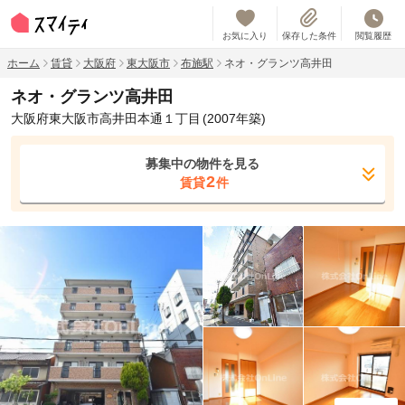
お気に入り
保存した条件
閲覧履歴
ホーム
賃貸
大阪府
東大阪市
布施駅
ネオ・グランツ高井田
ネオ・グランツ高井田
大阪府東大阪市高井田本通１丁目
(2007年築)
募集中の物件を見る
2
賃貸
件