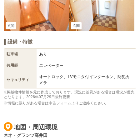
玄関
玄関
設備・特徴
あり
駐車場
エレベーター
共用部
オートロック、TVモニタ付インターホン、防犯カ
セキュリティ
メラ
※
掲載物件情報
を元に作成しております。現況に差異がある場合は現況が優先
となります。
2026年07月29日最終更新
※情報に誤りがある場合は
申告フォーム
よりご連絡ください。
地図・周辺環境
ネオ・グランツ高井田