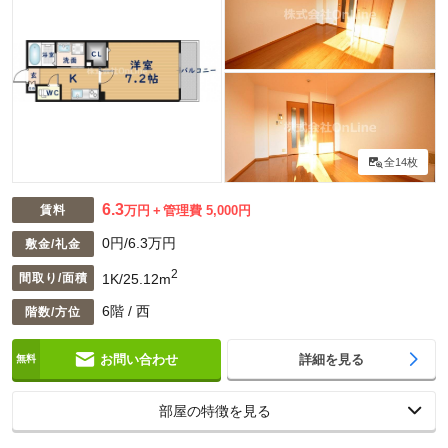
全14枚
6.3
賃料
万円
管理費 5,000円
0円/6.3万円
敷金/礼金
2
1K/25.12m
間取り/面積
6階 / 西
階数/方位
お問い合わせ
詳細を見る
部屋の特徴を見る