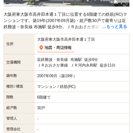
大阪府東大阪市高井田本通１丁目に位置する6階建ての鉄筋(RC)マ
ンションです。築19年(2007年09月築)・総戸数30戸で最寄りは近
…もっと見る
鉄難波・奈良線 布施駅 徒歩9分。ＪＲおおさか東線 ＪＲ河内永和
駅 徒歩11分です。現在スマイティに
賃貸募集中の部屋が2件(1K)
掲
載されています。
大阪府東大阪市高井田本通１丁目
住所
地図・周辺情報
近鉄難波・奈良線
布施駅
徒歩9分
交通機関
ＪＲおおさか東線
ＪＲ河内永和駅
徒歩11分
2007年09月（築19年）
築年数
マンション / 鉄筋(RC)
種別 / 構造
6階建て
階数
30戸
総戸数
-
管理人
-
管理会社