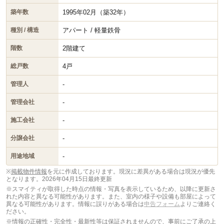
1995年02月（築32年）
築年数
アパート / 軽量鉄骨
種別 / 構造
2階建て
階数
4戸
総戸数
-
管理人
-
管理会社
-
施工会社
-
分譲会社
-
用途地域
※
掲載物件情報
を元に作成しております。現況に差異がある場合は現況が優先
となります。
2026年04月15日最終更新
※スマイティが取得した時点の情報・写真を表示しているため、以降に更新さ
れた内容と異なる可能性があります。また、室内の様子や設備も部屋によって
異なる可能性があります。情報に誤りがある場合は
申告フォーム
よりご連絡く
ださい。
※情報の正確性・完全性・最新性等は保証されませんので、事前にご了承の上