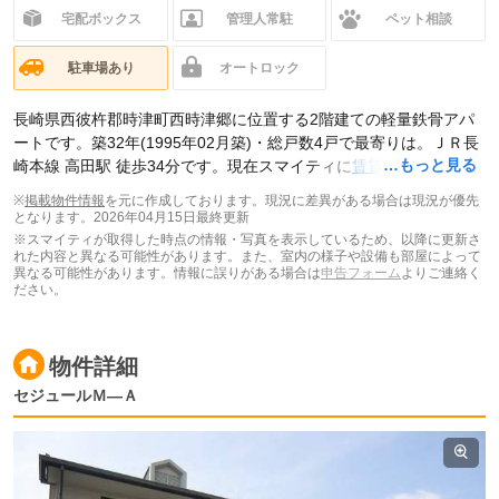
宅配ボックス
管理人常駐
ペット相談
駐車場あり
オートロック
長崎県西彼杵郡時津町西時津郷に位置する2階建ての軽量鉄骨アパ
ートです。築32年(1995年02月築)・総戸数4戸で最寄りは。ＪＲ長
…もっと見る
崎本線 高田駅 徒歩34分です。現在スマイティに
賃貸募集中の部屋
が3件(2LDK)
掲載されています。
※
掲載物件情報
を元に作成しております。現況に差異がある場合は現況が優先
となります。
2026年04月15日最終更新
※スマイティが取得した時点の情報・写真を表示しているため、以降に更新さ
れた内容と異なる可能性があります。また、室内の様子や設備も部屋によって
異なる可能性があります。情報に誤りがある場合は
申告フォーム
よりご連絡く
ださい。
物件詳細
セジュールＭ―Ａ