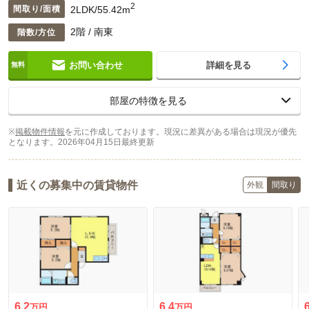
2
2LDK/55.42m
間取り/面積
2階 / 南東
階数/方位
お問い合わせ
詳細を見る
部屋の特徴を見る
※
掲載物件情報
を元に作成しております。現況に差異がある場合は現況が優先
となります。
2026年04月15日最終更新
近くの募集中の賃貸物件
外観
間取り
6.2
6.4
万円
万円