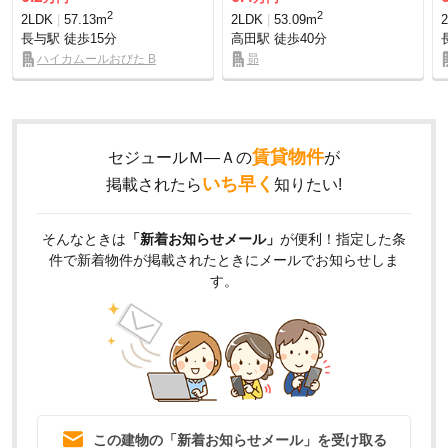
2
2
2LDK
57.13m
2LDK
53.09m
長与駅
徒歩15分
高田駅
徒歩40分
ハイカムールおびた B
昴
賃貸物件
セジュールＭ―Ａの
が
いち早く
掲載されたら
知りたい!
そんなときは
「新着お知らせメール」
が便利！指定した条
件で新着物件が掲載されたときにメールでお知らせしま
す。
この建物の「新着お知らせメール」を受け取る