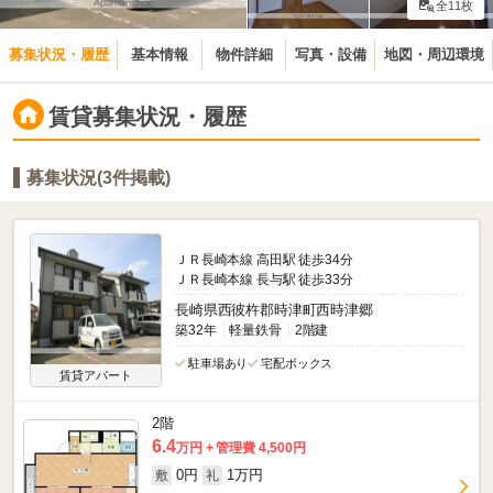
全11枚
募集状況・履歴
基本情報
物件詳細
写真・設備
地図・周辺環境
賃貸募集状況・履歴
募集状況(3件掲載)
ＪＲ長崎本線 高田駅 徒歩34分
ＪＲ長崎本線 長与駅 徒歩33分
長崎県西彼杵郡時津町西時津郷
築32年
軽量鉄骨
2階建
駐車場あり
宅配ボックス
賃貸アパート
2階
6.4
万円
管理費 4,500円
0円
1万円
敷
礼