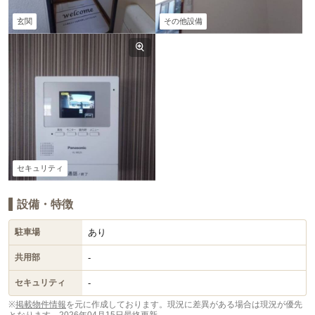
玄関
その他設備
セキュリティ
設備・特徴
あり
駐車場
-
共用部
-
セキュリティ
※
掲載物件情報
を元に作成しております。現況に差異がある場合は現況が優先
となります。
2026年04月15日最終更新