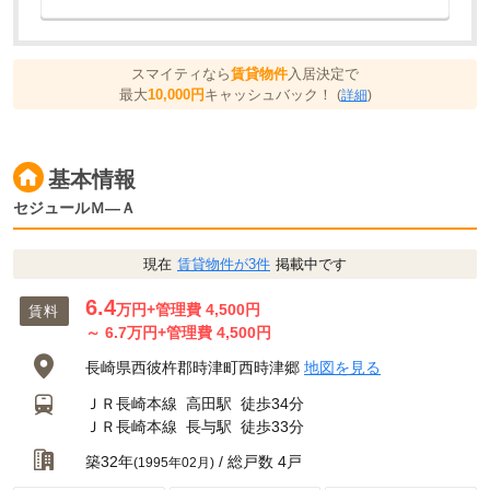
スマイティなら
賃貸物件
入居決定で
最大
10,000円
キャッシュバック！
(
詳細
)
基本情報
セジュールＭ―Ａ
現在
賃貸物件が3件
掲載中です
6.4
万円
+管理費 4,500円
賃料
～
6.7
万円
+管理費 4,500円
長崎県西彼杵郡時津町西時津郷
地図を見る
ＪＲ長崎本線
高田駅
徒歩34分
ＪＲ長崎本線
長与駅
徒歩33分
築32年
/ 総戸数 4戸
(1995年02月)