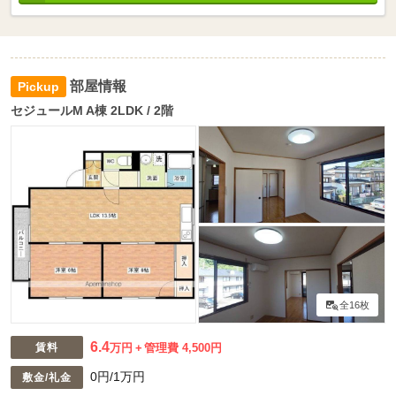
部屋情報
セジュールM A棟 2LDK / 2階
全16枚
6.4
賃料
万円
管理費 4,500円
0円/1万円
敷金/礼金