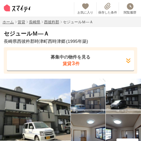
お気に入り
保存した条件
閲覧履歴
ホーム
賃貸
長崎県
西彼杵郡
セジュールＭ―Ａ
セジュールＭ―Ａ
長崎県西彼杵郡時津町西時津郷
(1995年築)
募集中の物件を見る
3
賃貸
件