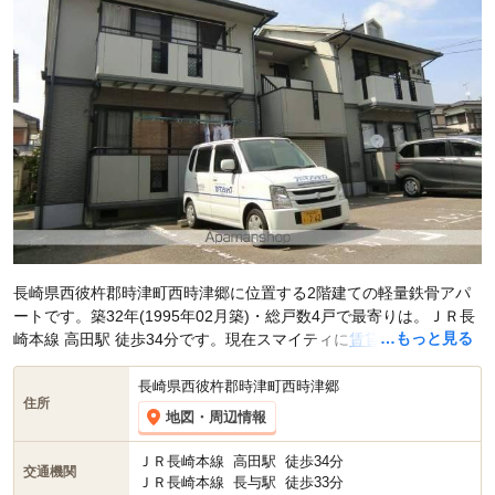
長崎県西彼杵郡時津町西時津郷に位置する2階建ての軽量鉄骨アパ
ートです。築32年(1995年02月築)・総戸数4戸で最寄りは。ＪＲ長
…もっと見る
崎本線 高田駅 徒歩34分です。現在スマイティに
賃貸募集中の部屋
が3件(2LDK)
掲載されています。
長崎県西彼杵郡時津町西時津郷
住所
地図・周辺情報
ＪＲ長崎本線
高田駅
徒歩34分
交通機関
ＪＲ長崎本線
長与駅
徒歩33分