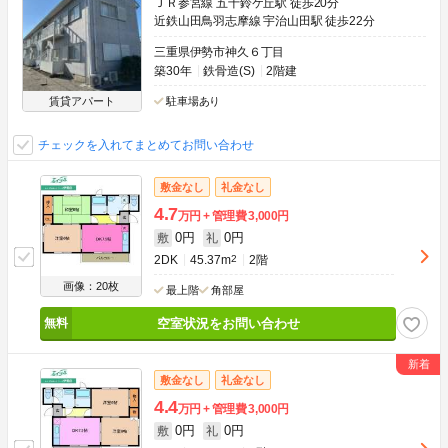
ＪＲ参宮線 五十鈴ケ丘駅 徒歩20分
近鉄山田鳥羽志摩線 宇治山田駅 徒歩22分
三重県伊勢市神久６丁目
築30年
鉄骨造(S)
2階建
賃貸アパート
駐車場あり
チェックを入れてまとめてお問い合わせ
敷金なし
礼金なし
4.7
万円
管理費
3,000円
0円
0円
敷
礼
2DK
45.37m
2
2階
画像：20枚
最上階
角部屋
空室状況をお問い合わせ
敷金なし
礼金なし
4.4
万円
管理費
3,000円
0円
0円
敷
礼