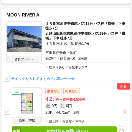
MOON RIVER A
ＪＲ参宮線 伊勢市駅 バス13分 バス停「掛橋」下車
徒歩7分
近鉄山田鳥羽志摩線 伊勢市駅 バス13分 バス停「掛
橋」下車 徒歩7分
ＪＲ参宮線 宮川駅 徒歩17分
三重県伊勢市上地町
築26年
鉄骨造(S)
2階建
賃貸アパート
駐車場あり
宅配ボックス
チェックを入れてまとめてお問い合わせ
敷金なし
礼金なし
4.2
万円
管理費
4,500円
0円
0円
敷
礼
2DK
44.71m
2
2階
画像：20枚
最上階
角部屋
南向き
空室状況をお問い合わせ