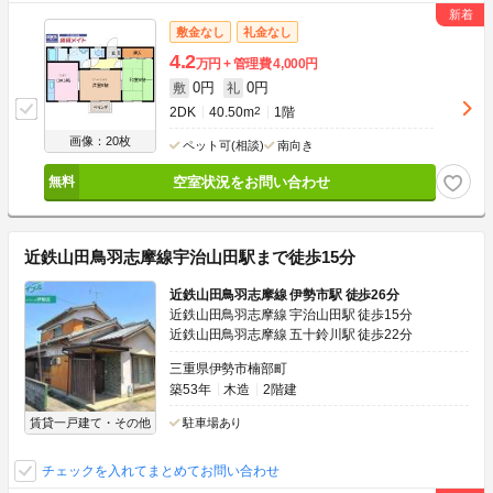
敷金なし
礼金なし
4.2
万円
管理費
4,000円
0円
0円
敷
礼
2DK
40.50m
2
1階
画像：20枚
ペット可(相談)
南向き
空室状況をお問い合わせ
近鉄山田鳥羽志摩線宇治山田駅まで徒歩15分
近鉄山田鳥羽志摩線 伊勢市駅 徒歩26分
近鉄山田鳥羽志摩線 宇治山田駅 徒歩15分
近鉄山田鳥羽志摩線 五十鈴川駅 徒歩22分
三重県伊勢市楠部町
築53年
木造
2階建
賃貸一戸建て・その他
駐車場あり
チェックを入れてまとめてお問い合わせ