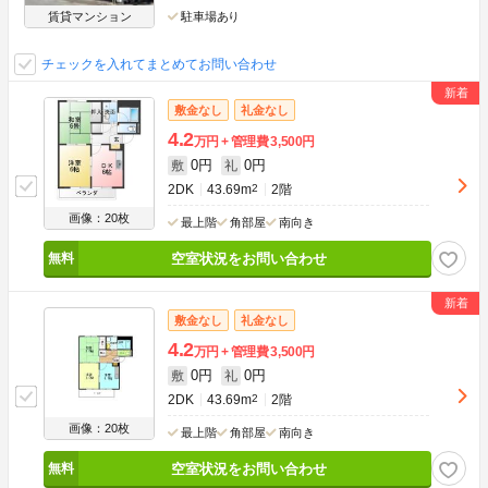
賃貸マンション
駐車場あり
チェックを入れてまとめてお問い合わせ
敷金なし
礼金なし
4.2
万円
管理費
3,500円
0円
0円
敷
礼
2DK
43.69m
2
2階
画像：20枚
最上階
角部屋
南向き
空室状況をお問い合わせ
敷金なし
礼金なし
4.2
万円
管理費
3,500円
0円
0円
敷
礼
2DK
43.69m
2
2階
画像：20枚
最上階
角部屋
南向き
空室状況をお問い合わせ