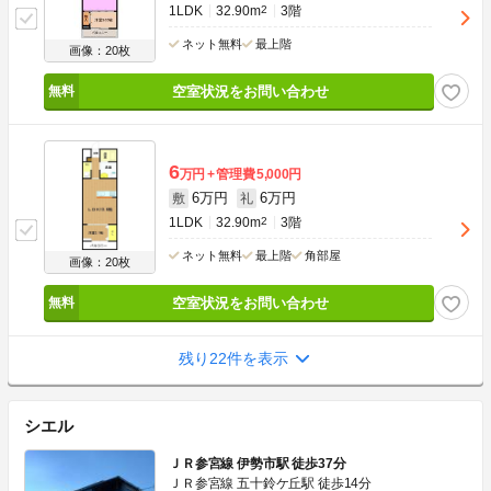
1LDK
32.90m
2
3階
ネット無料
最上階
画像：20枚
空室状況をお問い合わせ
6
万円
管理費
5,000円
6万円
6万円
敷
礼
1LDK
32.90m
2
3階
ネット無料
最上階
角部屋
画像：20枚
空室状況をお問い合わせ
残り22件を表示
シエル
ＪＲ参宮線 伊勢市駅 徒歩37分
ＪＲ参宮線 五十鈴ケ丘駅 徒歩14分