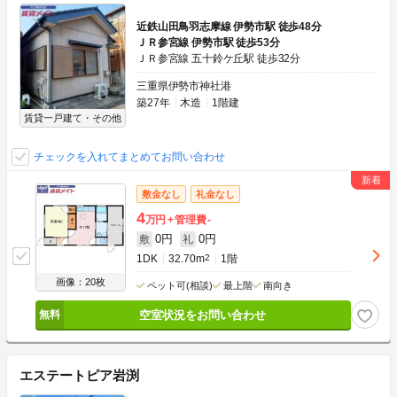
近鉄山田鳥羽志摩線 伊勢市駅 徒歩48分
ＪＲ参宮線 伊勢市駅 徒歩53分
ＪＲ参宮線 五十鈴ケ丘駅 徒歩32分
三重県伊勢市神社港
築27年
木造
1階建
賃貸一戸建て・その他
チェックを入れてまとめてお問い合わせ
敷金なし
礼金なし
4
万円
管理費
-
0円
0円
敷
礼
1DK
32.70m
2
1階
画像：20枚
ペット可(相談)
最上階
南向き
空室状況をお問い合わせ
エステートピア岩渕