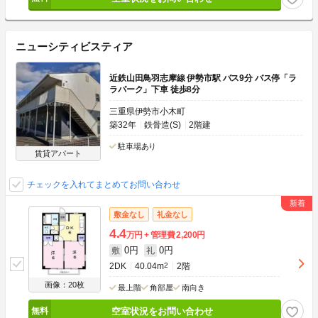
ニューシティビスティア
近鉄山田鳥羽志摩線 伊勢市駅 バス9分 バス停「ラ
ラパーク」下車 徒歩8分
三重県伊勢市小木町
築32年
鉄骨造(S)
2階建
駐車場あり
賃貸アパート
チェックを入れてまとめてお問い合わせ
敷金なし
礼金なし
4.4
万円
管理費
2,200円
0円
0円
敷
礼
2DK
40.04m
2
2階
画像：20枚
最上階
角部屋
南向き
空室状況をお問い合わせ