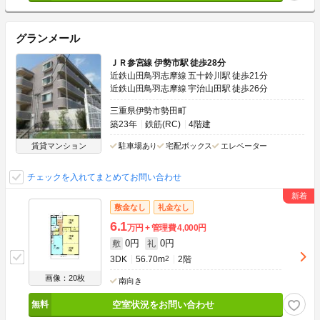
グランメール
ＪＲ参宮線 伊勢市駅 徒歩28分
近鉄山田鳥羽志摩線 五十鈴川駅 徒歩21分
近鉄山田鳥羽志摩線 宇治山田駅 徒歩26分
三重県伊勢市勢田町
築23年
鉄筋(RC)
4階建
賃貸マンション
駐車場あり
宅配ボックス
エレベーター
チェックを入れてまとめてお問い合わせ
敷金なし
礼金なし
6.1
万円
管理費
4,000円
0円
0円
敷
礼
3DK
56.70m
2
2階
画像：20枚
南向き
空室状況をお問い合わせ