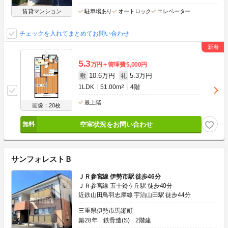
賃貸マンション
駐車場あり
オートロック
エレベーター
チェックを入れてまとめてお問い合わせ
5.3
万円
管理費
5,000円
10.6万円
5.3万円
敷
礼
1LDK
51.00m
2
4階
最上階
画像：20枚
空室状況をお問い合わせ
サンフォレストＢ
ＪＲ参宮線 伊勢市駅 徒歩46分
ＪＲ参宮線 五十鈴ケ丘駅 徒歩40分
近鉄山田鳥羽志摩線 宇治山田駅 徒歩44分
三重県伊勢市馬瀬町
築28年
鉄骨造(S)
2階建