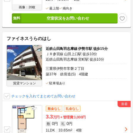
画像：20枚
最上階
南向き
空室状況をお問い合わせ
ファイネスうらのはし
近鉄山田鳥羽志摩線 伊勢市駅 徒歩15分
ＪＲ参宮線 山田上口駅 徒歩10分
近鉄山田鳥羽志摩線 宮町駅 徒歩10分
三重県伊勢市常磐２丁目
築37年
鉄骨造(S)
4階建
賃貸マンション
駐車場あり
チェックを入れてまとめてお問い合わせ
敷金なし
礼金なし
3.3
万円
管理費
3,000円
0円
0円
敷
礼
1LDK
33.65m
2
4階