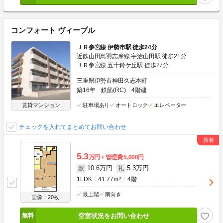
コンフォート ヴィーブル
ＪＲ参宮線 伊勢市駅 徒歩24分
近鉄山田鳥羽志摩線 宇治山田駅 徒歩21分
ＪＲ参宮線 五十鈴ケ丘駅 徒歩27分
三重県伊勢市神田久志本町
築16年
鉄筋(RC)
4階建
賃貸マンション
駐車場あり
オートロック
エレベーター
チェックを入れてまとめてお問い合わせ
5.3
万円
管理費
5,000円
10.6万円
5.3万円
敷
礼
1LDK
41.77m
2
4階
最上階
南向き
画像：20枚
空室状況をお問い合わせ