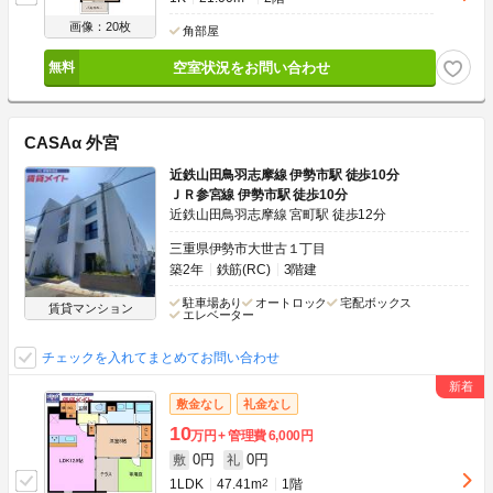
画像：20枚
角部屋
空室状況をお問い合わせ
CASAα 外宮
近鉄山田鳥羽志摩線 伊勢市駅 徒歩10分
ＪＲ参宮線 伊勢市駅 徒歩10分
近鉄山田鳥羽志摩線 宮町駅 徒歩12分
三重県伊勢市大世古１丁目
築2年
鉄筋(RC)
3階建
駐車場あり
オートロック
宅配ボックス
賃貸マンション
エレベーター
チェックを入れてまとめてお問い合わせ
敷金なし
礼金なし
10
万円
管理費
6,000円
0円
0円
敷
礼
1LDK
47.41m
2
1階