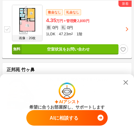
敷金なし
礼金なし
4.35
万円
管理費
2,800円
0円
0円
敷
礼
1LDK
47.23m
2
1階
画像：20枚
空室状況をお問い合わせ
正邦苑 竹ヶ鼻
近鉄山田鳥羽志摩線 伊勢市駅 徒歩38分
ＪＲ参宮線 五十鈴ケ丘駅 徒歩29分
近鉄山田鳥羽志摩線 宇治山田駅 徒歩40分
三重県伊勢市竹ケ鼻町
AIアシスト
築24年
鉄筋(SRC)
5階建
希望に合うお部屋探し、サポートします
賃貸マンション
駐車場あり
オートロック
エレベーター
AIに相談する
チェックを入れてまとめてお問い合わせ