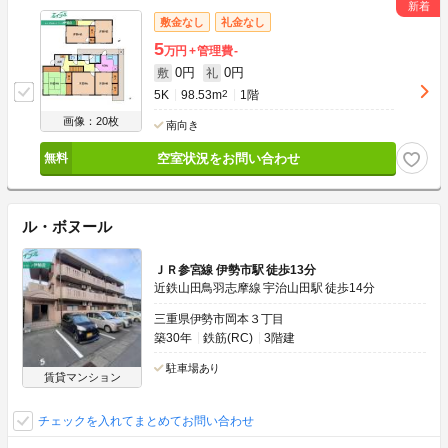
敷金なし
礼金なし
5
万円
管理費
-
0円
0円
敷
礼
5K
98.53m
2
1階
画像：20枚
南向き
空室状況をお問い合わせ
ル・ボヌール
ＪＲ参宮線 伊勢市駅 徒歩13分
近鉄山田鳥羽志摩線 宇治山田駅 徒歩14分
三重県伊勢市岡本３丁目
築30年
鉄筋(RC)
3階建
駐車場あり
賃貸マンション
チェックを入れてまとめてお問い合わせ