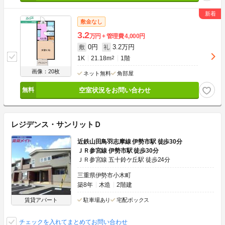
敷金なし
3.2
万円
管理費
4,000円
0円
3.2万円
敷
礼
1K
21.18m
2
1階
画像：20枚
ネット無料
角部屋
空室状況をお問い合わせ
レジデンス・サンリットＤ
近鉄山田鳥羽志摩線 伊勢市駅 徒歩30分
ＪＲ参宮線 伊勢市駅 徒歩30分
ＪＲ参宮線 五十鈴ケ丘駅 徒歩24分
三重県伊勢市小木町
築8年
木造
2階建
賃貸アパート
駐車場あり
宅配ボックス
チェックを入れてまとめてお問い合わせ