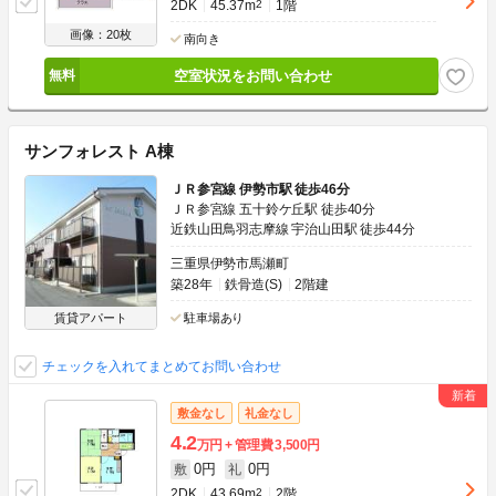
2DK
45.37m
2
1階
画像：20枚
南向き
空室状況をお問い合わせ
サンフォレスト A棟
ＪＲ参宮線 伊勢市駅 徒歩46分
ＪＲ参宮線 五十鈴ケ丘駅 徒歩40分
近鉄山田鳥羽志摩線 宇治山田駅 徒歩44分
三重県伊勢市馬瀬町
築28年
鉄骨造(S)
2階建
賃貸アパート
駐車場あり
チェックを入れてまとめてお問い合わせ
敷金なし
礼金なし
4.2
万円
管理費
3,500円
0円
0円
敷
礼
2DK
43.69m
2
2階