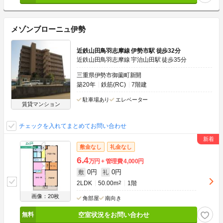
メゾンブローニュ伊勢
近鉄山田鳥羽志摩線 伊勢市駅 徒歩32分
近鉄山田鳥羽志摩線 宇治山田駅 徒歩35分
三重県伊勢市御薗町新開
築20年
鉄筋(RC)
7階建
駐車場あり
エレベーター
賃貸マンション
チェックを入れてまとめてお問い合わせ
敷金なし
礼金なし
6.4
万円
管理費
4,000円
0円
0円
敷
礼
2LDK
50.00m
2
1階
画像：20枚
角部屋
南向き
空室状況をお問い合わせ