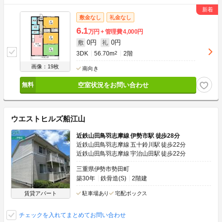
敷金なし
礼金なし
6.1
万円
管理費
4,000円
0円
0円
敷
礼
3DK
56.70m
2
2階
画像：19枚
南向き
空室状況をお問い合わせ
ウエストヒルズ船江山
近鉄山田鳥羽志摩線 伊勢市駅 徒歩28分
近鉄山田鳥羽志摩線 五十鈴川駅 徒歩22分
近鉄山田鳥羽志摩線 宇治山田駅 徒歩22分
三重県伊勢市勢田町
築30年
鉄骨造(S)
2階建
賃貸アパート
駐車場あり
宅配ボックス
チェックを入れてまとめてお問い合わせ