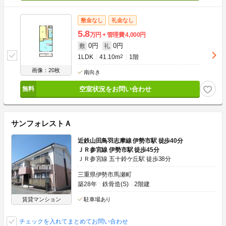
敷金なし
礼金なし
5.8
万円
管理費
4,000円
0円
0円
敷
礼
1LDK
41.10m
2
1階
画像：20枚
南向き
空室状況をお問い合わせ
サンフォレストＡ
近鉄山田鳥羽志摩線 伊勢市駅 徒歩40分
ＪＲ参宮線 伊勢市駅 徒歩45分
ＪＲ参宮線 五十鈴ケ丘駅 徒歩38分
三重県伊勢市馬瀬町
築28年
鉄骨造(S)
2階建
賃貸マンション
駐車場あり
チェックを入れてまとめてお問い合わせ