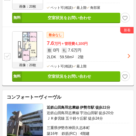
画像：20枚
ペット可(相談)
最上階
角部屋
空室状況をお問い合わせ
敷金なし
7.6
万円
管理費
4,100円
0円
7.6万円
敷
礼
2LDK
59.58m
2
2階
画像：20枚
ペット可(相談)
最上階
空室状況をお問い合わせ
コンフォートーヴィーヴル
近鉄山田鳥羽志摩線 伊勢市駅 徒歩22分
近鉄山田鳥羽志摩線 宇治山田駅 徒歩20分
ＪＲ参宮線 五十鈴ケ丘駅 徒歩24分
三重県伊勢市神田久志本町
築16年
鉄筋(RC)
4階建