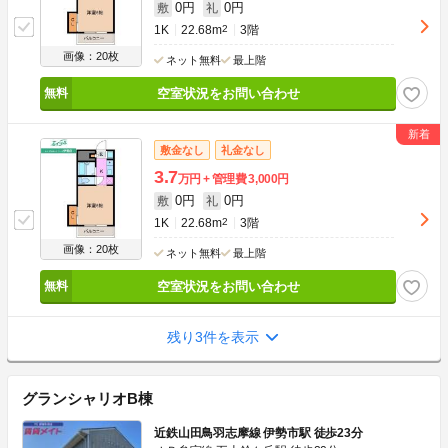
0円
0円
敷
礼
1K
22.68m
2
3階
画像：20枚
ネット無料
最上階
空室状況をお問い合わせ
敷金なし
礼金なし
3.7
万円
管理費
3,000円
0円
0円
敷
礼
1K
22.68m
2
3階
画像：20枚
ネット無料
最上階
空室状況をお問い合わせ
残り3件を表示
グランシャリオB棟
近鉄山田鳥羽志摩線 伊勢市駅 徒歩23分