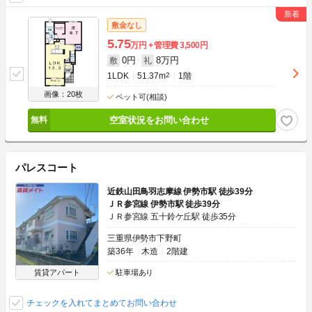
敷金なし
5.75
万円
管理費
3,500円
0円
8万円
敷
礼
1LDK
51.37m
2
1階
画像：20枚
ペット可(相談)
空室状況をお問い合わせ
パレスコート
近鉄山田鳥羽志摩線 伊勢市駅 徒歩39分
ＪＲ参宮線 伊勢市駅 徒歩39分
ＪＲ参宮線 五十鈴ケ丘駅 徒歩35分
三重県伊勢市下野町
築36年
木造
2階建
賃貸アパート
駐車場あり
チェックを入れてまとめてお問い合わせ