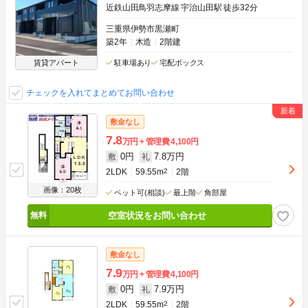
近鉄山田鳥羽志摩線 宇治山田駅 徒歩32分
三重県伊勢市黒瀬町
築2年
木造
2階建
賃貸アパート
駐車場あり
宅配ボックス
チェックを入れてまとめてお問い合わせ
敷金なし
7.8
万円
管理費
4,100円
0円
7.8万円
敷
礼
2LDK
59.55m
2
2階
画像：20枚
ペット可(相談)
最上階
角部屋
空室状況をお問い合わせ
敷金なし
7.9
万円
管理費
4,100円
0円
7.9万円
敷
礼
2LDK
59.55m
2
2階