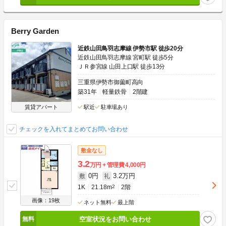
Berry Garden
近鉄山田鳥羽志摩線 伊勢市駅 徒歩20分
近鉄山田鳥羽志摩線 宮町駅 徒歩5分
ＪＲ参宮線 山田上口駅 徒歩13分
三重県伊勢市御薗町高向
築31年
軽量鉄骨
2階建
賃貸アパート
駅近
駐車場あり
チェックを入れてまとめてお問い合わせ
敷金なし
3.2
万円
管理費
4,000円
0円
3.2万円
敷
礼
1K
21.18m
2
2階
画像：19枚
ネット無料
最上階
空室状況をお問い合わせ