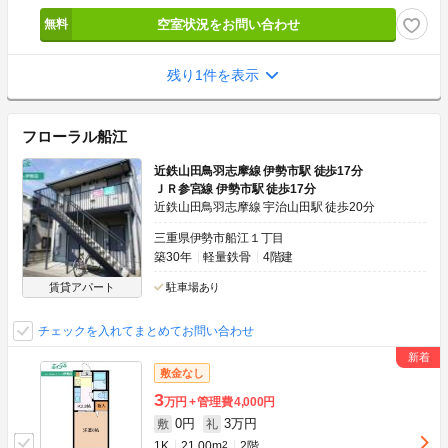
空室状況をお問い合わせ
残り1件を表示
フローラル船江
近鉄山田鳥羽志摩線 伊勢市駅 徒歩17分
ＪＲ参宮線 伊勢市駅 徒歩17分
近鉄山田鳥羽志摩線 宇治山田駅 徒歩20分
三重県伊勢市船江１丁目
築30年
軽量鉄骨
4階建
賃貸アパート
駐車場あり
チェックを入れてまとめてお問い合わせ
敷金なし
3
万円
管理費
4,000円
0円
3万円
敷
礼
1K
21.00m
2
2階