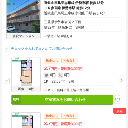
近鉄山田鳥羽志摩線 伊勢市駅 徒歩12分
ＪＲ参宮線 伊勢市駅 徒歩12分
近鉄山田鳥羽志摩線 宇治山田駅 徒歩4分
三重県伊勢市岩渕２丁目
築32年
鉄筋(RC)
3階建
賃貸マンション
駅近
駐車場あり
チェックを入れてまとめてお問い合わせ
敷金なし
礼金なし
3.7
万円
管理費
3,000円
0円
0円
敷
礼
1K
22.68m
2
3階
画像：20枚
ネット無料
最上階
角部屋
空室状況をお問い合わせ
敷金なし
礼金なし
3.7
万円
管理費
3,000円