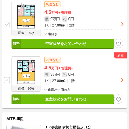
礼金なし
4.5
万円
管理費
-
9万円
0円
敷
礼
1K
27.00m
2
2階
画像：20枚
南向き
空室状況をお問い合わせ
礼金なし
4.5
万円
管理費
-
9万円
0円
敷
礼
1K
27.00m
2
1階
画像：20枚
角部屋
南向き
空室状況をお問い合わせ
MTF-II咲
ＪＲ参宮線 伊勢市駅 徒歩31分