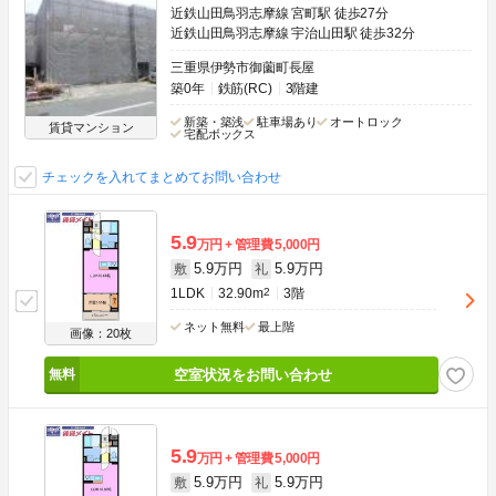
近鉄山田鳥羽志摩線 宮町駅 徒歩27分
近鉄山田鳥羽志摩線 宇治山田駅 徒歩32分
三重県伊勢市御薗町長屋
築0年
鉄筋(RC)
3階建
新築・築浅
駐車場あり
オートロック
賃貸マンション
宅配ボックス
チェックを入れてまとめてお問い合わせ
5.9
万円
管理費
5,000円
5.9万円
5.9万円
敷
礼
1LDK
32.90m
2
3階
ネット無料
最上階
画像：20枚
空室状況をお問い合わせ
5.9
万円
管理費
5,000円
5.9万円
5.9万円
敷
礼