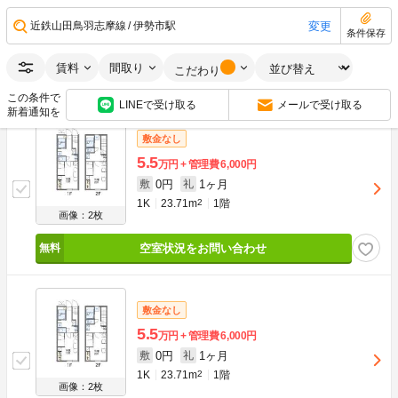
0円
1ヶ月
敷
礼
変更
近鉄山田鳥羽志摩線
伊勢市駅
1K
26.08m
2
2階
条件保存
画像：2枚
賃料
間取り
こだわり
空室状況をお問い合わせ
この条件で
LINEで受け取る
メールで受け取る
新着通知を
敷金なし
5.5
万円
管理費
6,000円
0円
1ヶ月
敷
礼
1K
23.71m
2
1階
画像：2枚
空室状況をお問い合わせ
敷金なし
5.5
万円
管理費
6,000円
0円
1ヶ月
敷
礼
1K
23.71m
2
1階
画像：2枚