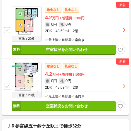
敷金なし
礼金なし
4.2
万円
管理費
3,500円
0円
0円
敷
礼
2DK
43.69m
2
2階
画像：20枚
最上階
角部屋
南向き
空室状況をお問い合わせ
敷金なし
礼金なし
4.2
万円
管理費
3,500円
0円
0円
敷
礼
2DK
43.69m
2
2階
画像：20枚
最上階
角部屋
南向き
空室状況をお問い合わせ
ＪＲ参宮線五十鈴ケ丘駅まで徒歩32分