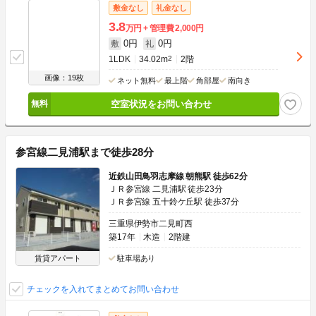
敷金なし
礼金なし
3.8
万円
管理費
2,000円
0円
0円
敷
礼
1LDK
34.02m
2
2階
画像：19枚
ネット無料
最上階
角部屋
南向き
空室状況をお問い合わせ
参宮線二見浦駅まで徒歩28分
近鉄山田鳥羽志摩線 朝熊駅 徒歩62分
ＪＲ参宮線 二見浦駅 徒歩23分
ＪＲ参宮線 五十鈴ケ丘駅 徒歩37分
三重県伊勢市二見町西
築17年
木造
2階建
賃貸アパート
駐車場あり
チェックを入れてまとめてお問い合わせ