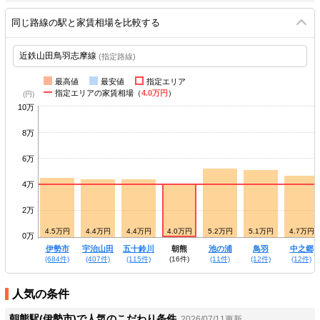
同じ路線の駅と家賃相場を比較する
(指定路線)
最高値
最安値
指定エリア
指定エリアの家賃相場（
4.0万円
）
10万
8万
6万
4万
2万
4.7万円
4.5万円
4.4万円
4.4万円
4.0万円
5.2万円
5.1万円
4.7万円
0万
宮町
伊勢市
宇治山田
五十鈴川
朝熊
池の浦
鳥羽
中之郷
(313件)
(684件)
(407件)
(115件)
(16件)
(11件)
(12件)
(12件)
人気の条件
朝熊駅(伊勢市)で人気のこだわり条件
2026/07/11更新