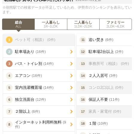
※朝熊駅での検索データが不足しているため、伊勢市のランキングを表示してい
ます。
総合
一人暮らし
二人暮らし
ファミリー
ALL
1R~1LDK
1LDK~2LDK
2LDK~4LDK
ペット可（相談）
追い焚き
(0件)
(6件)
1
11
駐車場あり
駐車場2台以上
(16件)
(2件)
2
12
バス・トイレ別
事務所可（相談）
(14件)
(0件)
3
13
エアコン
２人入居可
(16件)
(3件)
4
14
室内洗濯機置場
コンロ2口以上
(14件)
(0件)
5
15
独立洗面台
保証人不要
(12件)
(11件)
6
16
２階以上
家具・家電付
(6件)
(0件)
7
17
インターネット利用料無料
(9
１階
(10件)
18
8
件)