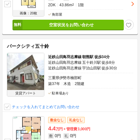
2DK
43.86m
2
1階
画像：20枚
角部屋
空室状況をお問い合わせ
パークシティ五十鈴
近鉄山田鳥羽志摩線 朝熊駅 徒歩34分
近鉄山田鳥羽志摩線 五十鈴川駅 徒歩8分
近鉄山田鳥羽志摩線 宇治山田駅 徒歩30分
三重県伊勢市楠部町
築37年
木造
2階建
賃貸アパート
駐車場あり
チェックを入れてまとめてお問い合わせ
敷金なし
礼金なし
4.4
万円
管理費
3,000円
0円
0円
敷
礼