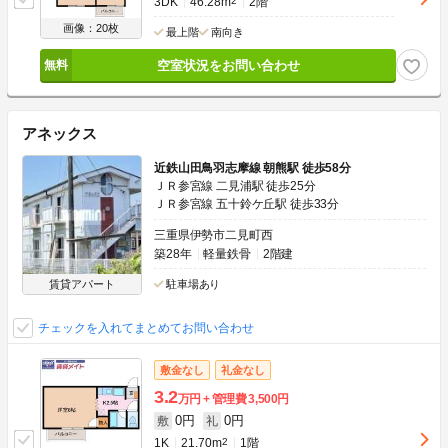
3DK
46.28m
2
2階
画像：20枚
最上階
南向き
空室状況をお問い合わせ
アネックス
近鉄山田鳥羽志摩線 朝熊駅 徒歩58分
ＪＲ参宮線 二見浦駅 徒歩25分
ＪＲ参宮線 五十鈴ケ丘駅 徒歩33分
三重県伊勢市二見町西
築28年
軽量鉄骨
2階建
賃貸アパート
駐車場あり
チェックを入れてまとめてお問い合わせ
敷金なし
礼金なし
3.2
万円
管理費
3,500円
0円
0円
敷
礼
1K
21.70m
2
1階