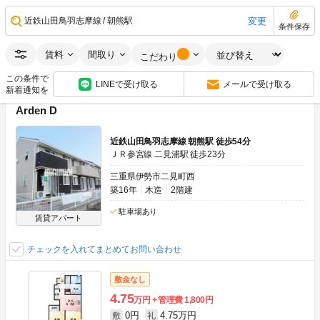
0円
0円
敷
礼
2DK
44.67m
2
1階
変更
近鉄山田鳥羽志摩線
朝熊駅
条件保存
画像：20枚
ネット無料
角部屋
賃料
間取り
こだわり
空室状況をお問い合わせ
この条件で
LINEで受け取る
メールで受け取る
新着通知を
Arden D
近鉄山田鳥羽志摩線 朝熊駅 徒歩54分
ＪＲ参宮線 二見浦駅 徒歩23分
三重県伊勢市二見町西
築16年
木造
2階建
駐車場あり
賃貸アパート
チェックを入れてまとめてお問い合わせ
敷金なし
4.75
万円
管理費
1,800円
0円
4.75万円
敷
礼