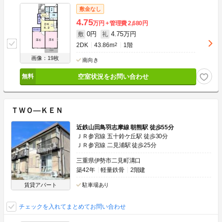
敷金なし
4.75
万円
管理費
2,680円
0円
4.75万円
敷
礼
2DK
43.86m
2
1階
画像：19枚
南向き
空室状況をお問い合わせ
ＴＷＯ―ＫＥＮ
近鉄山田鳥羽志摩線 朝熊駅 徒歩55分
ＪＲ参宮線 五十鈴ケ丘駅 徒歩30分
ＪＲ参宮線 二見浦駅 徒歩25分
三重県伊勢市二見町溝口
築42年
軽量鉄骨
2階建
賃貸アパート
駐車場あり
チェックを入れてまとめてお問い合わせ