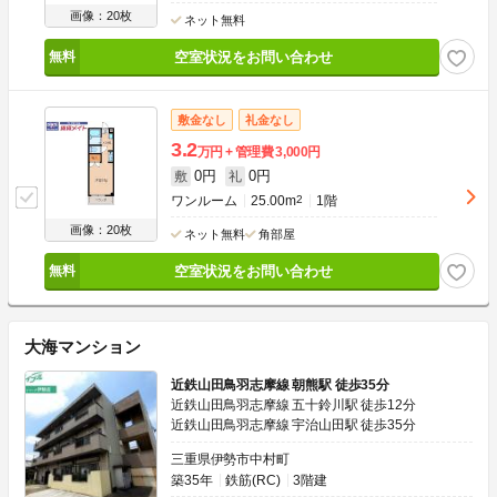
画像：20枚
ネット無料
空室状況をお問い合わせ
敷金なし
礼金なし
3.2
万円
管理費
3,000円
0円
0円
敷
礼
ワンルーム
25.00m
2
1階
画像：20枚
ネット無料
角部屋
空室状況をお問い合わせ
大海マンション
近鉄山田鳥羽志摩線 朝熊駅 徒歩35分
近鉄山田鳥羽志摩線 五十鈴川駅 徒歩12分
近鉄山田鳥羽志摩線 宇治山田駅 徒歩35分
三重県伊勢市中村町
築35年
鉄筋(RC)
3階建