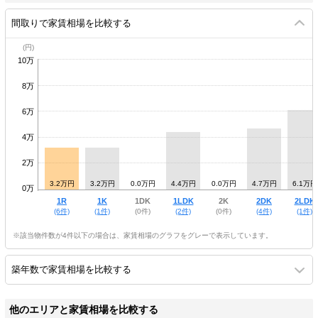
間取りで家賃相場を比較する
10万
8万
6万
4万
2万
3.2万円
3.2万円
0.0万円
4.4万円
0.0万円
4.7万円
6.1万円
0万
1R
1K
1DK
1LDK
2K
2DK
2LDK
(6件)
(1件)
(0件)
(2件)
(0件)
(4件)
(1件)
※該当物件数が4件以下の場合は、家賃相場のグラフをグレーで表示しています。
築年数で家賃相場を比較する
他のエリアと家賃相場を比較する