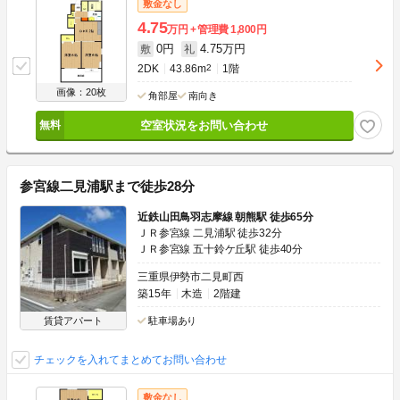
敷金なし
4.75
万円
管理費
1,800円
0円
4.75万円
敷
礼
2DK
43.86m
2
1階
画像：20枚
角部屋
南向き
空室状況をお問い合わせ
参宮線二見浦駅まで徒歩28分
近鉄山田鳥羽志摩線 朝熊駅 徒歩65分
ＪＲ参宮線 二見浦駅 徒歩32分
ＪＲ参宮線 五十鈴ケ丘駅 徒歩40分
三重県伊勢市二見町西
築15年
木造
2階建
賃貸アパート
駐車場あり
チェックを入れてまとめてお問い合わせ
敷金なし