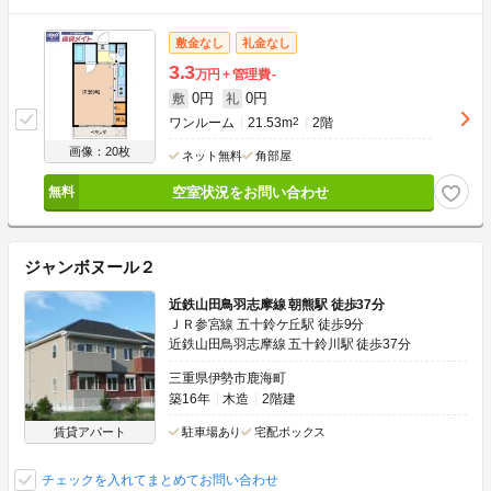
敷金なし
礼金なし
3.3
万円
管理費
-
0円
0円
敷
礼
ワンルーム
21.53m
2
2階
画像：20枚
ネット無料
角部屋
空室状況をお問い合わせ
ジャンボヌール２
近鉄山田鳥羽志摩線 朝熊駅 徒歩37分
ＪＲ参宮線 五十鈴ケ丘駅 徒歩9分
近鉄山田鳥羽志摩線 五十鈴川駅 徒歩37分
三重県伊勢市鹿海町
築16年
木造
2階建
賃貸アパート
駐車場あり
宅配ボックス
チェックを入れてまとめてお問い合わせ