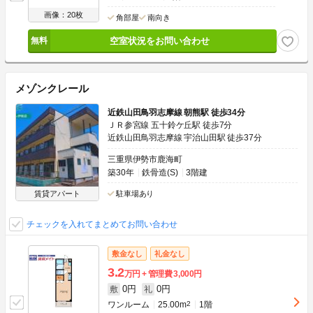
画像：20枚
角部屋
南向き
空室状況をお問い合わせ
メゾンクレール
近鉄山田鳥羽志摩線 朝熊駅 徒歩34分
ＪＲ参宮線 五十鈴ケ丘駅 徒歩7分
近鉄山田鳥羽志摩線 宇治山田駅 徒歩37分
三重県伊勢市鹿海町
築30年
鉄骨造(S)
3階建
賃貸アパート
駐車場あり
チェックを入れてまとめてお問い合わせ
敷金なし
礼金なし
3.2
万円
管理費
3,000円
0円
0円
敷
礼
ワンルーム
25.00m
2
1階