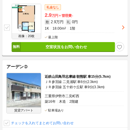
礼金なし
2.9
万円
管理費
-
2.9万円
0円
敷
礼
1K
18.00m
2
1階
画像：20枚
最上階
空室状況をお問い合わせ
アーデンＤ
近鉄山田鳥羽志摩線 朝熊駅 車15分(5.7km)
ＪＲ参宮線 二見浦駅 車6分(2.3km)
ＪＲ参宮線 五十鈴ケ丘駅 車9分(3.3km)
三重県伊勢市二見町西
築16年
木造
2階建
賃貸アパート
駐車場あり
チェックを入れてまとめてお問い合わせ