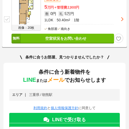
5
万円
管理費
2,900円
0円
5万円
敷
礼
1LDK
50.40m
2
1階
画像：20枚
角部屋
南向き
空室状況をお問い合わせ
条件に合うお部屋、見つかりませんでしたか？
条件に合う新着物件を
LINE
メール
でお知らせします
または
エリア
三重県 / 朝熊駅
利用規約
と
個人情報保護方針
に同意して
LINEで受け取る