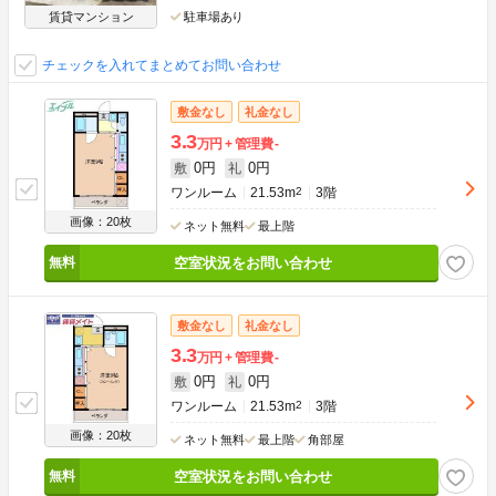
賃貸マンション
駐車場あり
チェックを入れてまとめてお問い合わせ
敷金なし
礼金なし
3.3
万円
管理費
-
0円
0円
敷
礼
ワンルーム
21.53m
2
3階
画像：20枚
ネット無料
最上階
空室状況をお問い合わせ
敷金なし
礼金なし
3.3
万円
管理費
-
0円
0円
敷
礼
ワンルーム
21.53m
2
3階
画像：20枚
ネット無料
最上階
角部屋
空室状況をお問い合わせ