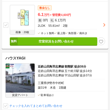
敷金なし
6.1
万円
管理費
4,600円
0円
6.1万円
敷
礼
2LDK
55.81m
2
2階
画像：20枚
ネット無料
最上階
角部屋
南向き
空室状況をお問い合わせ
ハウスYAGI
近鉄山田鳥羽志摩線 朝熊駅 徒歩38分
近鉄山田鳥羽志摩線 五十鈴川駅 徒歩14分
近鉄山田鳥羽志摩線 宇治山田駅 徒歩37分
三重県伊勢市中村町
築31年
木造
1階建
賃貸アパート
駐車場あり
チェックを入れてまとめてお問い合わせ