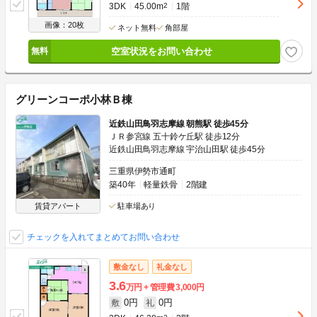
3DK
45.00m
2
1階
画像：20枚
ネット無料
角部屋
空室状況をお問い合わせ
グリーンコーポ小林Ｂ棟
近鉄山田鳥羽志摩線 朝熊駅 徒歩45分
ＪＲ参宮線 五十鈴ケ丘駅 徒歩12分
近鉄山田鳥羽志摩線 宇治山田駅 徒歩45分
三重県伊勢市通町
築40年
軽量鉄骨
2階建
賃貸アパート
駐車場あり
チェックを入れてまとめてお問い合わせ
敷金なし
礼金なし
3.6
万円
管理費
3,000円
0円
0円
敷
礼