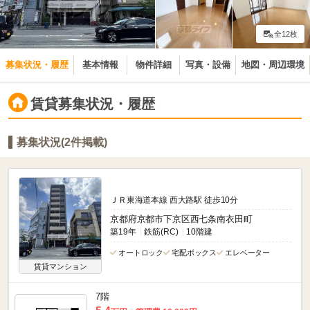
全12枚
募集状況・履歴
基本情報
物件詳細
写真・設備
地図・周辺環境
賃貸募集状況・履歴
募集状況(2件掲載)
ＪＲ東海道本線 西大路駅 徒歩10分
京都府京都市下京区西七条南衣田町
築19年
鉄筋(RC)
10階建
オートロック
宅配ボックス
エレベーター
賃貸マンション
7階