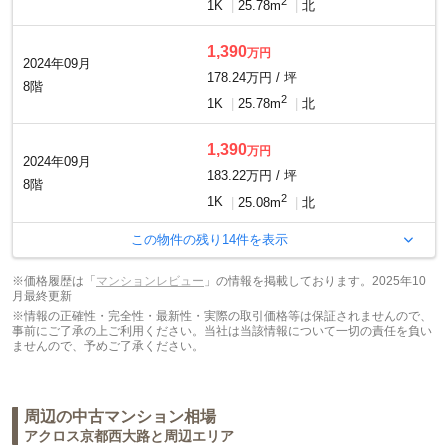
2
1K
25.78m
北
1,390
万円
2024年09月
178.24万円 / 坪
8階
2
1K
25.78m
北
1,390
万円
2024年09月
183.22万円 / 坪
8階
2
1K
25.08m
北
この物件の残り
14
件を表示
※価格履歴は「
マンションレビュー
」の情報を掲載しております。2025年10
月最終更新
※情報の正確性・完全性・最新性・実際の取引価格等は保証されませんので、
事前にご了承の上ご利用ください。当社は当該情報について一切の責任を負い
ませんので、予めご了承ください。
周辺の中古マンション相場
アクロス京都西大路
と周辺エリア