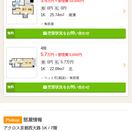
5.4
万円
管理費 10,000円
0円
0円
敷
礼
1K
25.74m
2
南東
角部屋
空室状況をお問い合わせ
4階
5.7
万円
管理費 5,000円
0円
5.7万円
敷
礼
1K
22.09m
2
北
ペット可(相談)
角部屋
空室状況をお問い合わせ
部屋情報
アクロス京都西大路 1K / 7階