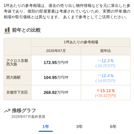
1坪あたりの参考相場は、過去の売り出し物件情報などを元に算出した参
考値であり、個別の部屋要素は考慮されていないため、実際の坪単価の
相場や取引価格とは異なります。 あくまで参考としてご活用ください。
前年との比較
1坪あたりの参考相場
2026年07月
前年比
12.3％
アクロス京都
172.95
万円/坪
西大路
(-24.25万円)
12.4％
104.95
西大路駅
万円/坪
(-14.85万円)
15.12％
268.92
京都市下京区
万円/坪
(+35.32万円)
推移グラフ
2026年07月
最終更新
1年
3年
6年