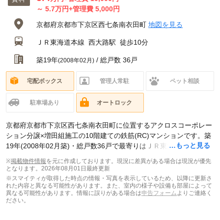
～
5.7
万円
+管理費 5,000円
京都府京都市下京区西七条南衣田町
地図を見る
ＪＲ東海道本線
西大路駅
徒歩10分
築19年
/ 総戸数 36戸
(2008年02月)
宅配ボックス
管理人常駐
ペット相談
駐車場あり
オートロック
京都府京都市下京区西七条南衣田町に位置するアクロスコーポレー
ション分譲×増田組施工の10階建ての鉄筋(RC)マンションです。築
…もっと見る
19年(2008年02月築)・総戸数36戸で最寄りはＪＲ東海道本線 西大
路駅 徒歩10分です。現在スマイティに
賃貸募集中の部屋が2件
※
掲載物件情報
を元に作成しております。現況に差異がある場合は現況が優先
(1K)
、
中古マンション売り出し中の部屋が1件(1K)
掲載されていま
となります。
2026年08月01日最終更新
す。
※スマイティが取得した時点の情報・写真を表示しているため、以降に更新さ
れた内容と異なる可能性があります。また、室内の様子や設備も部屋によって
異なる可能性があります。情報に誤りがある場合は
申告フォーム
よりご連絡く
ださい。