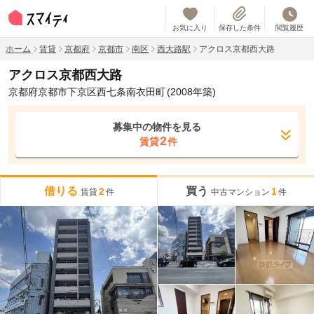
お気に入り
保存した条件
閲覧履歴
ホーム
賃貸
京都府
京都市
南区
西大路駅
アクロス京都西大路
アクロス京都西大路
京都府京都市下京区西七条南衣田町
(2008年築)
募集中の物件を見る
2
賃貸
件
借りる
買う
2
1
賃貸
件
中古マンション
件