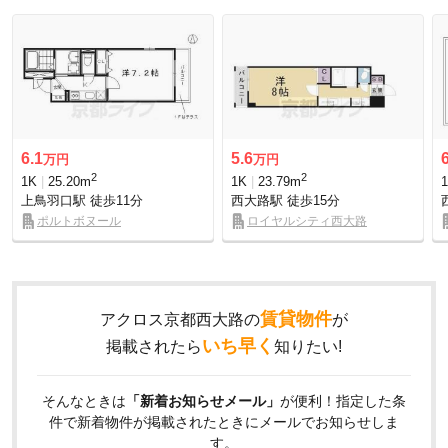
6.1
5.6
万円
万円
2
2
1K
25.20m
1K
23.79m
上鳥羽口駅
徒歩11分
西大路駅
徒歩15分
ポルトボヌール
ロイヤルシティ西大路
賃貸物件
アクロス京都西大路の
が
いち早く
掲載されたら
知りたい!
そんなときは
「新着お知らせメール」
が便利！指定した条
件で新着物件が掲載されたときにメールでお知らせしま
す。