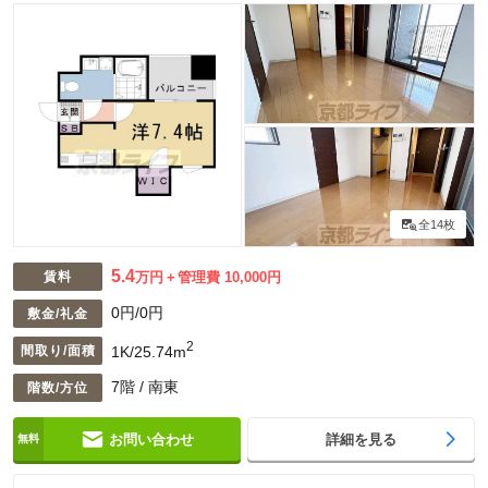
全14枚
5.4
賃料
万円
管理費 10,000円
0円/0円
敷金/礼金
2
1K/25.74m
間取り/面積
7階 / 南東
階数/方位
お問い合わせ
詳細を見る