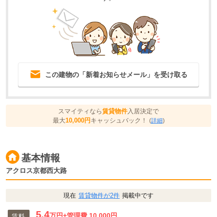
この建物の「新着お知らせメール」を受け取る
スマイティなら
賃貸物件
入居決定で
最大
10,000円
キャッシュバック！
(
詳細
)
基本情報
アクロス京都西大路
現在
賃貸物件が2件
掲載中です
5.4
万円
+管理費 10,000円
賃料