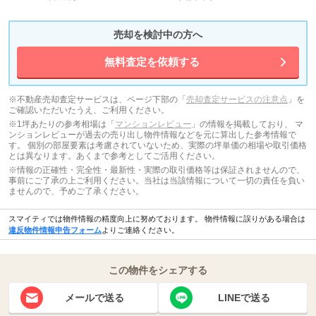
売却を検討中の方へ
無料査定を依頼する
※不動産売却査定サービスは、ページ下部の「
売却査定サービスの注意点
」を
ご確認いただいたうえ、ご利用ください。
※1坪あたりの参考相場は「
マンションレビュー
」の情報を掲載しており、 マ
ンションレビューが過去の売り出し物件情報などを元に算出した参考情報で
す。 個別の部屋要素は考慮されていないため、実際の坪単価の相場や取引価格
とは異なります。あくまで参考としてご活用ください。
※情報の正確性・完全性・最新性・実際の取引価格等は保証されませんので、
事前にご了承の上ご利用ください。当社は当該情報について一切の責任を負い
ませんので、予めご了承ください。
スマイティでは物件情報の精度向上に努めております。 物件情報に誤りがある場合は
違反物件情報申告フォーム
よりご連絡ください。
この物件をシェアする
メールで送る
LINEで送る