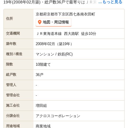
…もっと見る
19年(2008年02月築)・総戸数36戸で最寄りはＪＲ東海道本線 西大
路駅 徒歩10分です。現在スマイティに
賃貸募集中の部屋が2件
(1K)
、
中古マンション売り出し中の部屋が1件(1K)
掲載されていま
京都府京都市下京区西七条南衣田町
住所
す。
地図・周辺情報
ＪＲ東海道本線
西大路駅
徒歩10分
交通機関
2008年02月（築19年）
築年数
マンション / 鉄筋(RC)
種別 / 構造
10階建て
階数
36戸
総戸数
-
管理人
-
管理会社
増田組
施工会社
アクロスコーポレーション
分譲会社
商業地域
用途地域