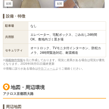
玄関
玄関
設備・特徴
なし
駐車場
エレベーター、宅配ボックス、ごみ出し24時間
共用部
OK、敷地内ゴミ置き場
オートロック、TVモニタ付インターホン、防犯カ
セキュリティ
メラ、24時間緊急対応、耐震構造
※
掲載物件情報
を元に作成しております。現況に差異がある場合は現況が優先
となります。
2026年08月01日最終更新
※情報に誤りがある場合は
申告フォーム
よりご連絡ください。
地図・周辺環境
アクロス京都西大路
周辺地図