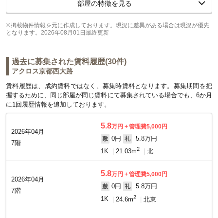
部屋の特徴を見る
※
掲載物件情報
を元に作成しております。現況に差異がある場合は現況が優先
となります。
2026年08月01日最終更新
過去に募集された賃料履歴(30件)
アクロス京都西大路
賃料履歴は、成約賃料ではなく、募集時賃料となります。募集期間を把
握するために、同じ部屋が同じ賃料にて募集されている場合でも、6か月
に1回履歴情報を追加しております。
5.8
万円
管理費5,000円
2026年04月
0円
5.8万円
敷
礼
7階
2
1K
21.03m
北
5.8
万円
管理費5,000円
2026年04月
0円
5.8万円
敷
礼
7階
2
1K
24.6m
北東