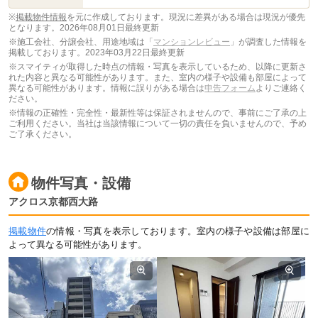
※
掲載物件情報
を元に作成しております。現況に差異がある場合は現況が優先
となります。
2026年08月01日最終更新
※施工会社、分譲会社、用途地域は「
マンションレビュー
」が調査した情報を
掲載しております。2023年03月22日最終更新
※スマイティが取得した時点の情報・写真を表示しているため、以降に更新さ
れた内容と異なる可能性があります。また、室内の様子や設備も部屋によって
異なる可能性があります。情報に誤りがある場合は
申告フォーム
よりご連絡く
ださい。
※情報の正確性・完全性・最新性等は保証されませんので、事前にご了承の上
ご利用ください。当社は当該情報について一切の責任を負いませんので、予め
ご了承ください。
物件写真・設備
アクロス京都西大路
掲載物件
の情報・写真を表示しております。室内の様子や設備は部屋に
よって異なる可能性があります。