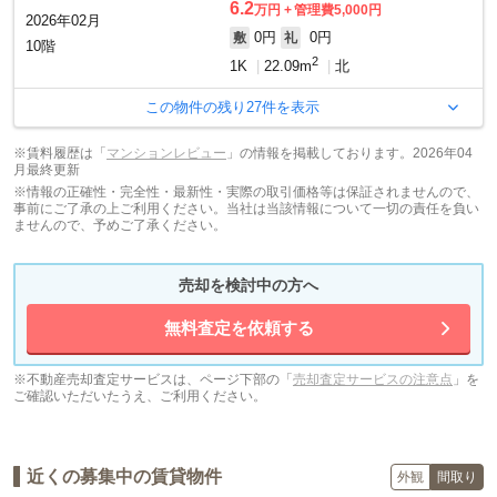
6.2
万円
管理費5,000円
2026年02月
0円
0円
敷
礼
10階
2
1K
22.09m
北
この物件の残り
27
件を表示
※賃料履歴は「
マンションレビュー
」の情報を掲載しております。2026年04
月最終更新
※情報の正確性・完全性・最新性・実際の取引価格等は保証されませんので、
事前にご了承の上ご利用ください。当社は当該情報について一切の責任を負い
ませんので、予めご了承ください。
売却を検討中の方へ
無料査定を依頼する
※不動産売却査定サービスは、ページ下部の「
売却査定サービスの注意点
」を
ご確認いただいたうえ、ご利用ください。
近くの募集中の賃貸物件
外観
間取り