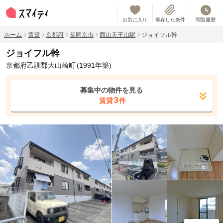
お気に入り
保存した条件
閲覧履歴
ホーム
賃貸
京都府
長岡京市
西山天王山駅
ジョイフル幹
ジョイフル幹
京都府乙訓郡大山崎町
(1991年築)
募集中の物件を見る
3
賃貸
件