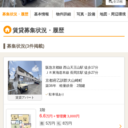
全15枚
募集状況・履歴
基本情報
物件詳細
写真・設備
地図・周辺環境
賃貸募集状況・履歴
募集状況(3件掲載)
阪急京都線 西山天王山駅 徒歩17分
ＪＲ東海道本線 長岡京駅 徒歩27分
京都府乙訓郡大山崎町
築36年
軽量鉄骨
2階建
駐車場あり
賃貸アパート
1階
6.6
万円
管理費 3,000円
5万円
8万円
敷
礼