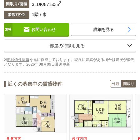
2
3LDK/57.50m
間取り/面積
1階 / 東
階数/方位
お問い合わせ
詳細を見る
部屋の特徴を見る
※
掲載物件情報
を元に作成しております。現況に差異がある場合は現況が優先
となります。
2026年08月09日最終更新
近くの募集中の賃貸物件
外観
間取り
6.6
6.9
万円
万円