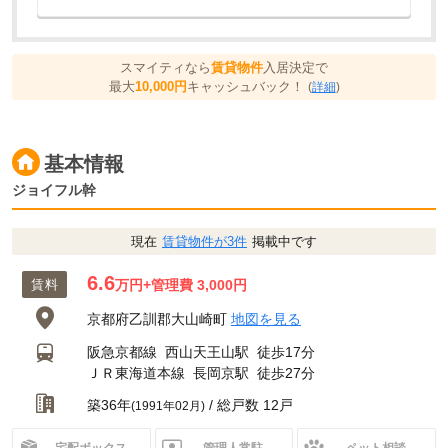
スマイティなら
賃貸物件
入居決定で
最大
10,000円
キャッシュバック！
(
詳細
)
基本情報
ジョイフル幹
現在
賃貸物件が3件
掲載中です
6.6
賃料
万円
+管理費 3,000円
京都府乙訓郡大山崎町
地図を見る
阪急京都線
西山天王山駅
徒歩17分
ＪＲ東海道本線
長岡京駅
徒歩27分
築36年
/ 総戸数 12戸
(1991年02月)
宅配ボックス
管理人常駐
ペット相談