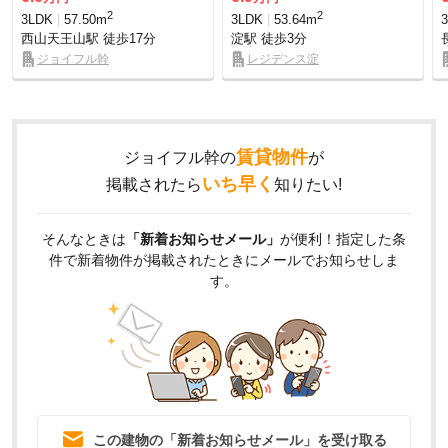
2
2
3LDK
57.50m
3LDK
53.64m
西山天王山駅
徒歩17分
淀駅
徒歩3分
ジョイフル幹
レジデンス淀
賃貸物件
ジョイフル幹の
が
いち早く
掲載されたら
知りたい!
そんなときは
「新着お知らせメール」
が便利！指定した条
件で新着物件が掲載されたときにメールでお知らせしま
す。
この建物の「新着お知らせメール」を受け取る