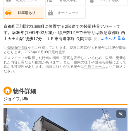
駐車場あり
オートロック
京都府乙訓郡大山崎町に位置する2階建ての軽量鉄骨アパートで
す。築36年(1991年02月築)・総戸数12戸で最寄りは阪急京都線 西
…もっと見る
山天王山駅 徒歩17分。ＪＲ東海道本線 長岡京駅 徒歩27分です。現
在スマイティに
賃貸募集中の部屋が3件(3LDK)
掲載されています。
※
掲載物件情報
を元に作成しております。現況に差異がある場合は現況が優先
となります。
2026年08月09日最終更新
※スマイティが取得した時点の情報・写真を表示しているため、以降に更新さ
れた内容と異なる可能性があります。また、室内の様子や設備も部屋によって
異なる可能性があります。情報に誤りがある場合は
申告フォーム
よりご連絡く
ださい。
物件詳細
ジョイフル幹