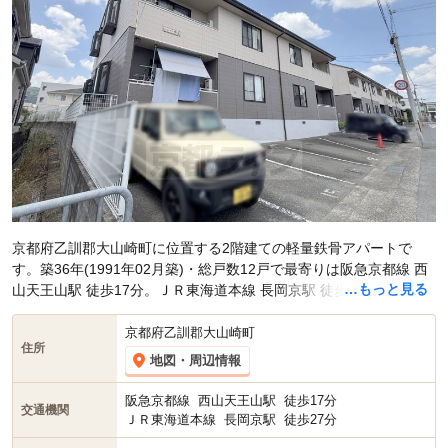
京都府乙訓郡大山崎町に位置する2階建ての軽量鉄骨アパートで
す。築36年(1991年02月築)・総戸数12戸で最寄りは阪急京都線 西
…もっと見る
山天王山駅 徒歩17分。ＪＲ東海道本線 長岡京駅 徒歩27分です。現
在スマイティに
賃貸募集中の部屋が3件(3LDK)
掲載されています。
京都府乙訓郡大山崎町
住所
地図・周辺情報
阪急京都線
西山天王山駅
徒歩17分
交通機関
ＪＲ東海道本線
長岡京駅
徒歩27分