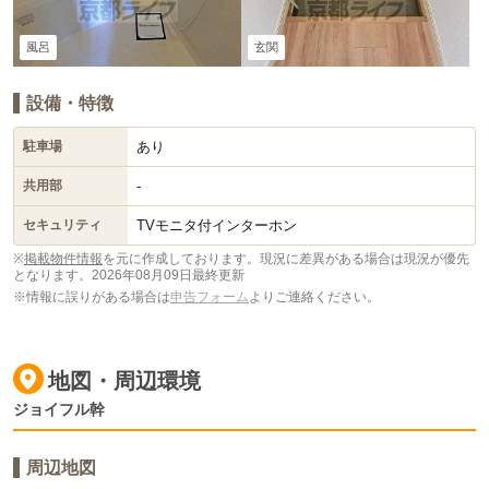
風呂
玄関
設備・特徴
あり
駐車場
-
共用部
TVモニタ付インターホン
セキュリティ
※
掲載物件情報
を元に作成しております。現況に差異がある場合は現況が優先
となります。
2026年08月09日最終更新
※情報に誤りがある場合は
申告フォーム
よりご連絡ください。
地図・周辺環境
ジョイフル幹
周辺地図