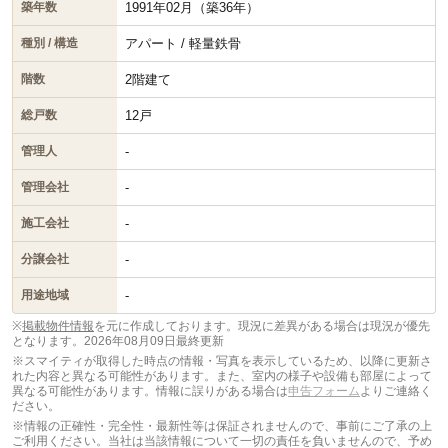
1991年02月（築36年）
築年数
アパート / 軽量鉄骨
種別 / 構造
2階建て
階数
12戸
総戸数
-
管理人
-
管理会社
-
施工会社
-
分譲会社
-
用途地域
※
掲載物件情報
を元に作成しております。現況に差異がある場合は現況が優先
となります。
2026年08月09日最終更新
※スマイティが取得した時点の情報・写真を表示しているため、以降に更新さ
れた内容と異なる可能性があります。また、室内の様子や設備も部屋によって
異なる可能性があります。情報に誤りがある場合は
申告フォーム
よりご連絡く
ださい。
※情報の正確性・完全性・最新性等は保証されませんので、事前にご了承の上
ご利用ください。当社は当該情報について一切の責任を負いませんので、予め