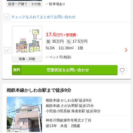
賃貸一戸建て・その他
駐車場あり
チェックを入れてまとめてお問い合わせ
17.5
万円
管理費
-
35万円
17.5万円
敷
礼
5LDK
111.36m
2
1階
ペット可(相談)
画像：20枚
空室状況をお問い合わせ
相鉄本線かしわ台駅まで徒歩9分
相鉄本線 かしわ台駅 徒歩9分
相鉄本線 さがみ野駅 徒歩15分
小田急小田原線 海老名駅 徒歩30分
神奈川県綾瀬市寺尾北２丁目
築13年
木造
2階建