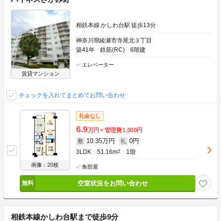
相鉄本線 かしわ台駅 徒歩13分
神奈川県綾瀬市寺尾北３丁目
築41年
鉄筋(RC)
6階建
エレベーター
賃貸マンション
チェックを入れてまとめてお問い合わせ
礼金なし
6.9
万円
管理費
1,000円
10.35万円
0円
敷
礼
3LDK
51.16m
2
1階
画像：20枚
角部屋
空室状況をお問い合わせ
相鉄本線かしわ台駅まで徒歩9分