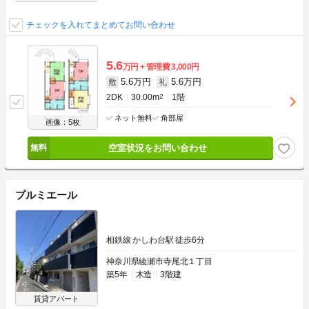
チェックを入れてまとめてお問い合わせ
5.6
万円
管理費
3,000円
5.6万円
5.6万円
敷
礼
2DK
30.00m
2
1階
ネット無料
角部屋
画像：5枚
空室状況をお問い合わせ
プルミエール
相鉄線 かしわ台駅 徒歩6分
神奈川県綾瀬市寺尾北１丁目
築5年
木造
3階建
賃貸アパート