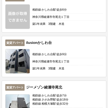
相鉄線 かしわ台駅 徒歩6分
神奈川県綾瀬市寺尾北１丁目
築
1年未満
3階建
木造
ilusionかしわ台
賃貸アパート
相鉄線 かしわ台駅 徒歩9分
神奈川県綾瀬市寺尾北１丁目
築
1年未満
3階建
木造
ジーメゾン綾瀬寺尾北
賃貸アパート
相鉄線 かしわ台駅 徒歩7分
相鉄線 さがみ野駅 徒歩18分
相鉄線 相模大塚駅 徒歩32分