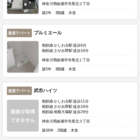
神奈川県綾瀬市寺尾北２丁目
築
2年
3階建
木造
プルミエール
賃貸アパート
相鉄線 かしわ台駅 徒歩6分
相鉄線 さがみ野駅 徒歩16分
神奈川県綾瀬市寺尾北１丁目
築
5年
3階建
木造
武市ハイツ
賃貸アパート
相鉄線 かしわ台駅 徒歩11分
相鉄線 さがみ野駅 徒歩18分
相鉄線 相模大塚駅 徒歩29分
神奈川県綾瀬市寺尾北３丁目
築
36年
2階建
木造