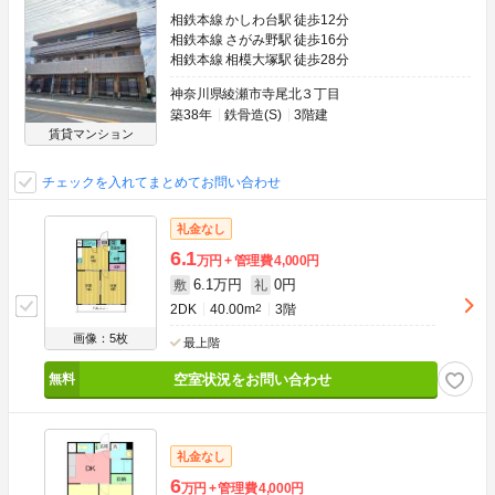
相鉄本線 かしわ台駅 徒歩12分
相鉄本線 さがみ野駅 徒歩16分
相鉄本線 相模大塚駅 徒歩28分
神奈川県綾瀬市寺尾北３丁目
築38年
鉄骨造(S)
3階建
賃貸マンション
チェックを入れてまとめてお問い合わせ
礼金なし
6.1
万円
管理費
4,000円
6.1万円
0円
敷
礼
2DK
40.00m
2
3階
画像：5枚
最上階
空室状況をお問い合わせ
礼金なし
6
万円
管理費
4,000円