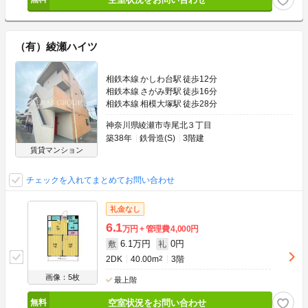
（有）綾瀬ハイツ
相鉄本線 かしわ台駅 徒歩12分
相鉄本線 さがみ野駅 徒歩16分
相鉄本線 相模大塚駅 徒歩28分
神奈川県綾瀬市寺尾北３丁目
築38年
鉄骨造(S)
3階建
賃貸マンション
チェックを入れてまとめてお問い合わせ
礼金なし
6.1
万円
管理費
4,000円
6.1万円
0円
敷
礼
2DK
40.00m
2
3階
画像：5枚
最上階
空室状況をお問い合わせ