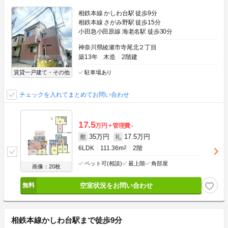
相鉄本線 かしわ台駅 徒歩9分
相鉄本線 さがみ野駅 徒歩15分
小田急小田原線 海老名駅 徒歩30分
神奈川県綾瀬市寺尾北２丁目
築13年
木造
2階建
賃貸一戸建て・その他
駐車場あり
チェックを入れてまとめてお問い合わせ
17.5
万円
管理費
-
35万円
17.5万円
敷
礼
6LDK
111.36m
2
2階
ペット可(相談)
最上階
角部屋
画像：20枚
空室状況をお問い合わせ
相鉄本線かしわ台駅まで徒歩9分