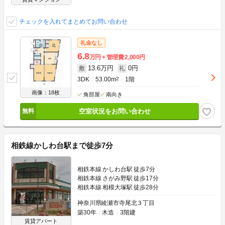
チェックを入れてまとめてお問い合わせ
礼金なし
6.8
万円
管理費
2,000円
13.6万円
0円
敷
礼
3DK
53.00m
2
1階
画像：18枚
角部屋
南向き
空室状況をお問い合わせ
相鉄線かしわ台駅まで徒歩7分
相鉄本線 かしわ台駅 徒歩7分
相鉄本線 さがみ野駅 徒歩17分
相鉄本線 相模大塚駅 徒歩28分
神奈川県綾瀬市寺尾北３丁目
築30年
木造
3階建
賃貸アパート