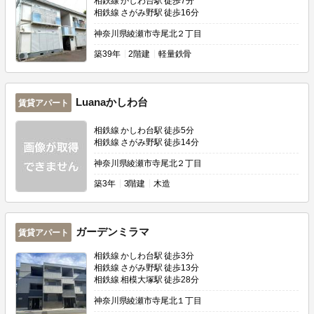
相鉄線 かしわ台駅 徒歩7分
相鉄線 さがみ野駅 徒歩16分
神奈川県綾瀬市寺尾北２丁目
築
39年
2階建
軽量鉄骨
Luanaかしわ台
賃貸アパート
相鉄線 かしわ台駅 徒歩5分
相鉄線 さがみ野駅 徒歩14分
神奈川県綾瀬市寺尾北２丁目
築
3年
3階建
木造
ガーデンミラマ
賃貸アパート
相鉄線 かしわ台駅 徒歩3分
相鉄線 さがみ野駅 徒歩13分
相鉄線 相模大塚駅 徒歩28分
神奈川県綾瀬市寺尾北１丁目