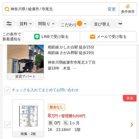
空室状況をお問い合わせ
変更
神奈川県
綾瀬市
寺尾北
条件保存
賃料
間取り
こだわり
レオパレスウェルシー
この条件で
LINEで受け取る
メールで受け取る
新着通知を
相鉄線 かしわ台駅 徒歩15分
相鉄線 さがみ野駅 徒歩19分
神奈川県綾瀬市寺尾北３丁目
築18年
木造
-
賃貸アパート
チェックを入れてまとめてお問い合わせ
敷金なし
8
万円
管理費
6,000円
0円
1ヶ月
敷
礼
1K
23.18m
2
1階
画像：2枚