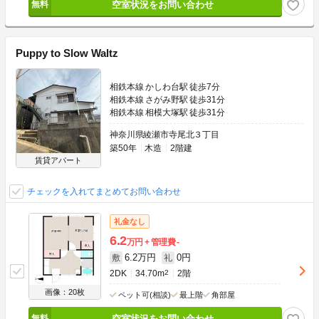
空室状況をお問い合わせ
Puppy to Slow Waltz
相鉄本線 かしわ台駅 徒歩7分
相鉄本線 さがみ野駅 徒歩31分
相鉄本線 相模大塚駅 徒歩31分
神奈川県綾瀬市寺尾北３丁目
築50年
木造
2階建
賃貸アパート
チェックを入れてまとめてお問い合わせ
礼金なし
6.2
万円
管理費
-
6.2万円
0円
敷
礼
2DK
34.70m
2
2階
画像：20枚
ペット可(相談)
最上階
角部屋
空室状況をお問い合わせ