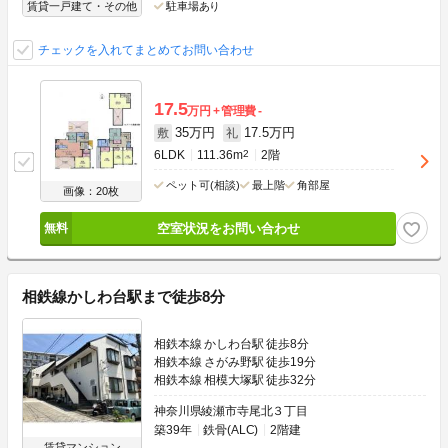
賃貸一戸建て・その他
駐車場あり
チェックを入れてまとめてお問い合わせ
17.5
万円
管理費
-
35万円
17.5万円
敷
礼
6LDK
111.36m
2
2階
ペット可(相談)
最上階
角部屋
画像：20枚
空室状況をお問い合わせ
相鉄線かしわ台駅まで徒歩8分
相鉄本線 かしわ台駅 徒歩8分
相鉄本線 さがみ野駅 徒歩19分
相鉄本線 相模大塚駅 徒歩32分
神奈川県綾瀬市寺尾北３丁目
築39年
鉄骨(ALC)
2階建
賃貸マンション