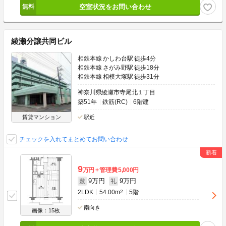
空室状況をお問い合わせ
綾瀬分譲共同ビル
相鉄本線 かしわ台駅 徒歩4分
相鉄本線 さがみ野駅 徒歩18分
相鉄本線 相模大塚駅 徒歩31分
神奈川県綾瀬市寺尾北１丁目
築51年
鉄筋(RC)
6階建
賃貸マンション
駅近
チェックを入れてまとめてお問い合わせ
9
万円
管理費
5,000円
9万円
9万円
敷
礼
2LDK
54.00m
2
5階
南向き
画像：15枚