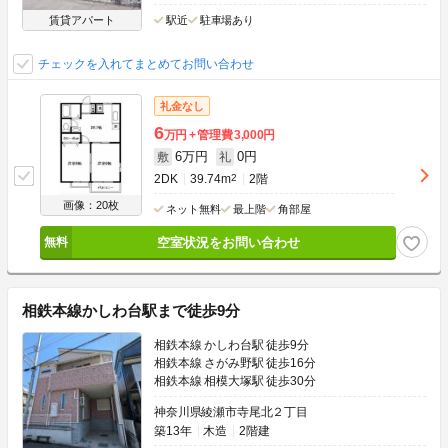
賃貸アパート
駅近
駐車場あり
チェックを入れてまとめてお問い合わせ
礼金なし
6
万円
管理費
3,000円
6万円
0円
敷
礼
2DK
39.74m
2
2階
画像：20枚
ネット無料
最上階
角部屋
空室状況をお問い合わせ
相鉄本線かしわ台駅まで徒歩9分
相鉄本線 かしわ台駅 徒歩9分
相鉄本線 さがみ野駅 徒歩16分
相鉄本線 相模大塚駅 徒歩30分
神奈川県綾瀬市寺尾北２丁目
築13年
木造
2階建