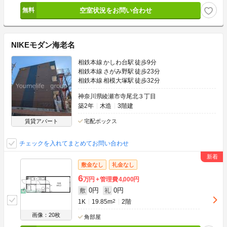
空室状況をお問い合わせ
NIKEモダン海老名
相鉄本線 かしわ台駅 徒歩9分
相鉄本線 さがみ野駅 徒歩23分
相鉄本線 相模大塚駅 徒歩32分
神奈川県綾瀬市寺尾北３丁目
築2年
木造
3階建
賃貸アパート
宅配ボックス
チェックを入れてまとめてお問い合わせ
敷金なし
礼金なし
6
万円
管理費
4,000円
0円
0円
敷
礼
1K
19.85m
2
2階
画像：20枚
角部屋