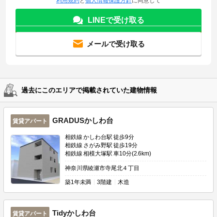
利用規約
と
個人情報保護方針
に同意して
LINEで受け取る
メールで受け取る
過去にこのエリアで掲載されていた建物情報
GRADUSかしわ台
賃貸アパート
相鉄線 かしわ台駅 徒歩9分
相鉄線 さがみ野駅 徒歩19分
相鉄線 相模大塚駅 車10分(2.6km)
神奈川県綾瀬市寺尾北４丁目
築
1年未満
3階建
木造
Tidyかしわ台
賃貸アパート