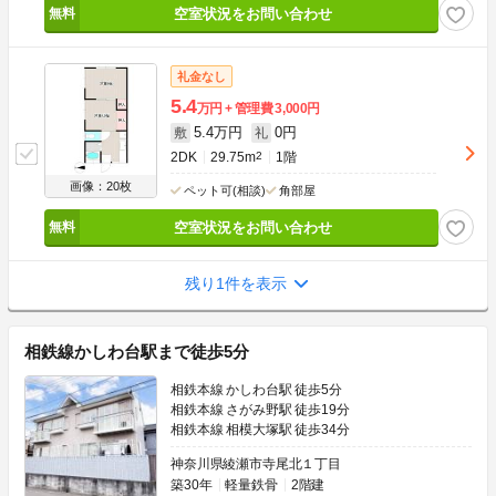
空室状況をお問い合わせ
礼金なし
5.4
万円
管理費
3,000円
5.4万円
0円
敷
礼
2DK
29.75m
2
1階
画像：20枚
ペット可(相談)
角部屋
空室状況をお問い合わせ
残り1件を表示
相鉄線かしわ台駅まで徒歩5分
相鉄本線 かしわ台駅 徒歩5分
相鉄本線 さがみ野駅 徒歩19分
相鉄本線 相模大塚駅 徒歩34分
神奈川県綾瀬市寺尾北１丁目
築30年
軽量鉄骨
2階建