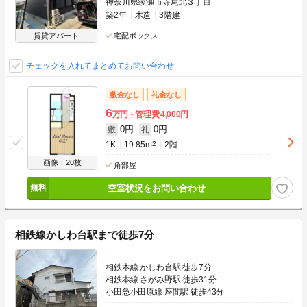
神奈川県綾瀬市寺尾北３丁目
築2年
木造
3階建
賃貸アパート
宅配ボックス
チェックを入れてまとめてお問い合わせ
敷金なし
礼金なし
6
万円
管理費
4,000円
0円
0円
敷
礼
1K
19.85m
2
2階
画像：20枚
角部屋
空室状況をお問い合わせ
相鉄線かしわ台駅まで徒歩7分
相鉄本線 かしわ台駅 徒歩7分
相鉄本線 さがみ野駅 徒歩31分
小田急小田原線 座間駅 徒歩43分