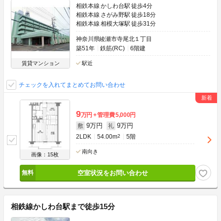
相鉄本線 かしわ台駅 徒歩4分
相鉄本線 さがみ野駅 徒歩18分
相鉄本線 相模大塚駅 徒歩31分
神奈川県綾瀬市寺尾北１丁目
築51年
鉄筋(RC)
6階建
賃貸マンション
駅近
チェックを入れてまとめてお問い合わせ
9
万円
管理費
5,000円
9万円
9万円
敷
礼
2LDK
54.00m
2
5階
南向き
画像：15枚
空室状況をお問い合わせ
相鉄線かしわ台駅まで徒歩15分