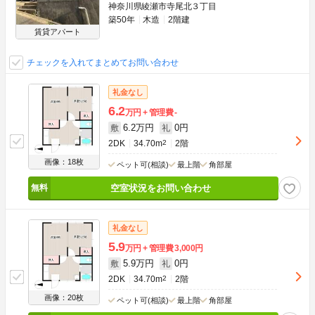
神奈川県綾瀬市寺尾北３丁目
築50年
木造
2階建
賃貸アパート
チェックを入れてまとめてお問い合わせ
礼金なし
6.2
万円
管理費
-
6.2万円
0円
敷
礼
2DK
34.70m
2
2階
画像：18枚
ペット可(相談)
最上階
角部屋
空室状況をお問い合わせ
礼金なし
5.9
万円
管理費
3,000円
5.9万円
0円
敷
礼
2DK
34.70m
2
2階
画像：20枚
ペット可(相談)
最上階
角部屋