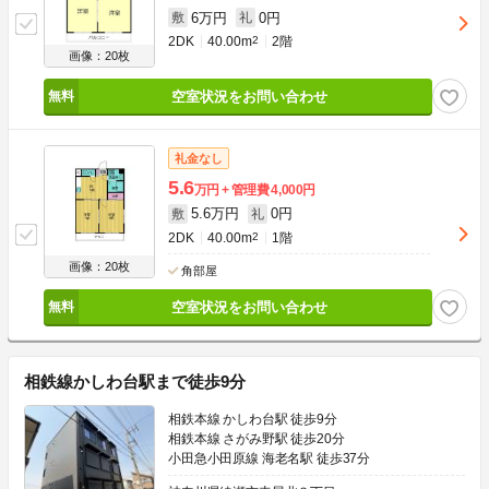
6万円
0円
敷
礼
2DK
40.00m
2
2階
画像：20枚
空室状況をお問い合わせ
礼金なし
5.6
万円
管理費
4,000円
5.6万円
0円
敷
礼
2DK
40.00m
2
1階
画像：20枚
角部屋
空室状況をお問い合わせ
相鉄線かしわ台駅まで徒歩9分
相鉄本線 かしわ台駅 徒歩9分
相鉄本線 さがみ野駅 徒歩20分
小田急小田原線 海老名駅 徒歩37分