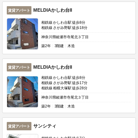
MELDIAかしわ台II
賃貸アパート
相鉄線 かしわ台駅 徒歩8分
相鉄線 さがみ野駅 徒歩18分
神奈川県綾瀬市寺尾北３丁目
築
2年
3階建
木造
MELDIAかしわ台II
賃貸アパート
相鉄線 かしわ台駅 徒歩8分
相鉄線 さがみ野駅 徒歩17分
相鉄線 相模大塚駅 徒歩28分
神奈川県綾瀬市寺尾北３丁目
築
2年
3階建
木造
サンシティ
賃貸アパート