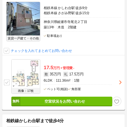
相鉄本線 かしわ台駅 徒歩9分
相鉄本線 さがみ野駅 徒歩15分
神奈川県綾瀬市寺尾北２丁目
築13年
木造
2階建
駐車場あり
賃貸一戸建て・その他
チェックを入れてまとめてお問い合わせ
17.5
万円
管理費
-
35万円
17.5万円
敷
礼
6LDK
111.36m
2
1階
ペット可(相談)
角部屋
画像：17枚
空室状況をお問い合わせ
相鉄線かしわ台駅まで徒歩4分