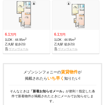
6.1
6.1
万円
万円
2
2
1LDK
44.95m
1LDK
44.95m
乙丸駅
徒歩2分
乙丸駅
徒歩2分
ヴァンヴェール
ヴァンヴェール
賃貸物件
メゾンシンフォニーの
が
いち早く
掲載されたら
知りたい!
そんなときは
「新着お知らせメール」
が便利！指定した条
件で新着物件が掲載されたときにメールでお知らせしま
す。