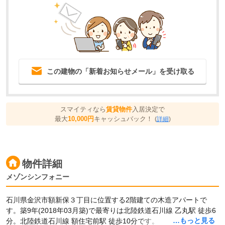
この建物の「新着お知らせメール」を受け取る
スマイティなら
賃貸物件
入居決定で
最大
10,000円
キャッシュバック！
(
詳細
)
物件詳細
メゾンシンフォニー
石川県金沢市額新保３丁目に位置する2階建ての木造アパートで
す。築9年(2018年03月築)で最寄りは北陸鉄道石川線 乙丸駅 徒歩6
…もっと見る
分。北陸鉄道石川線 額住宅前駅 徒歩10分です。