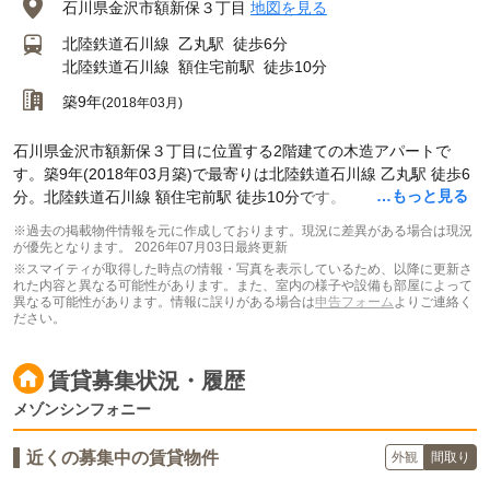
石川県金沢市額新保３丁目
地図を見る
北陸鉄道石川線
乙丸駅
徒歩6分
北陸鉄道石川線
額住宅前駅
徒歩10分
築9年
(2018年03月)
石川県金沢市額新保３丁目に位置する2階建ての木造アパートで
す。築9年(2018年03月築)で最寄りは北陸鉄道石川線 乙丸駅 徒歩6
…もっと見る
分。北陸鉄道石川線 額住宅前駅 徒歩10分です。
※過去の掲載物件情報を元に作成しております。現況に差異がある場合は現況
が優先となります。
2026年07月03日最終更新
※スマイティが取得した時点の情報・写真を表示しているため、以降に更新さ
れた内容と異なる可能性があります。また、室内の様子や設備も部屋によって
異なる可能性があります。情報に誤りがある場合は
申告フォーム
よりご連絡く
ださい。
賃貸募集状況・履歴
メゾンシンフォニー
近くの募集中の賃貸物件
外観
間取り