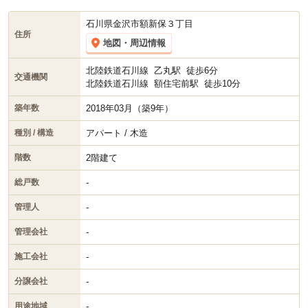
石川県金沢市額新保３丁目
住所
地図・周辺情報
北陸鉄道石川線
乙丸駅
徒歩6分
交通機関
北陸鉄道石川線
額住宅前駅
徒歩10分
2018年03月（築9年）
築年数
アパート / 木造
種別 / 構造
2階建て
階数
-
総戸数
-
管理人
-
管理会社
-
施工会社
-
分譲会社
-
用途地域