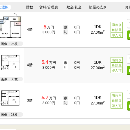
て選択
階数
賃料/管理費
敷金/礼金
部屋の広さ
お
南向き
5
1DK
万円
敷
0円
4階
角部屋
2
3,000円
礼
0円
27.00m
即入可
画像：26枚
南向き
5.4
1DK
万円
敷
0円
4階
角部屋
2
3,000円
礼
0円
27.00m
即入可
画像：30枚
南向き
5.7
1DK
万円
敷
0円
3階
角部屋
2
3,000円
礼
0円
27.00m
即入可
画像：28枚