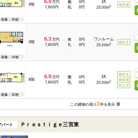
6.9
1K
万円
敷
0円
9階
角部屋
2
7,600円
礼
0円
25.00m
画像：30枚
6.3
ワンルーム
万円
敷
0円
9階
南向き
2
7,600円
礼
0円
25.00m
画像：18枚
南向き
6.9
1K
万円
敷
0円
8階
角部屋
2
7,600円
礼
0円
25.00m
即入可
画像：30枚
2
この建物の残り
件を表示
Ｐｒｅｓｔｉｇｅ三宮東
アパート