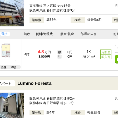
東海道線 三ノ宮駅 徒歩16分
阪急神戸線 春日野道駅 徒歩3分
築33年
鉄骨造(S)
築年数
構造
総
て選択
階数
賃料/管理費
敷金/礼金
部屋の広さ
お
4.8
1K
万円
敷
0円
角部屋
4階
2
3,000円
礼
0円
25.21m
即入可
画像：30枚
Lumino Foresta
アパート
阪急神戸線 春日野道駅 徒歩2分
阪神本線 春日野道駅 徒歩10分
築4年
軽量鉄骨
築年数
構造
総