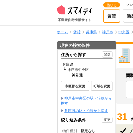
マン
借りる
賃貸
新
不動産住宅情報サイト
ホーム
賃貸
兵庫県
神戸市
中央区
現在の検索条件
住所から探す
変更
兵庫県
神戸市中央区
神若通
間
市区郡を変更
町域を変更
神戸市中央区の駅・沿線から
探す
兵庫県の駅・沿線から探す
31
絞り込み条件
変更
物件種別
指定なし