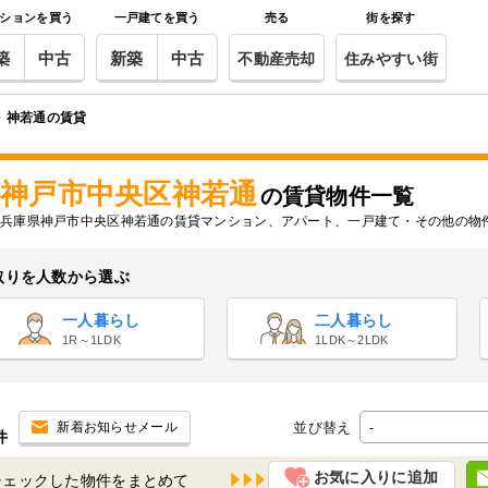
ションを買う
一戸建てを買う
売る
街を探す
築
中古
新築
中古
不動産売却
住みやすい街
神若通の賃貸
神戸市中央区神若通
の賃貸物件一覧
兵庫県神戸市中央区神若通の賃貸マンション、アパート、一戸建て・その他の物
取りを人数から選ぶ
一人暮らし
二人暮らし
1R～1LDK
1LDK～2LDK
並び替え
新着お知らせメール
件
お気に入りに追加
チェックした物件を