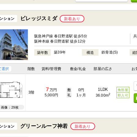
ビレッジスミダ
ンション
新着あり
阪急神戸線 春日野道駅 徒歩5分
阪神本線 春日野道駅 徒歩12分
築39年
鉄骨造(S)
築年数
構造
総
て選択
階数
賃料/管理費
敷金/礼金
部屋の広さ
お
7
1LDK
万円
敷
0円
角部屋
3階
2
5,000円
礼
1ヶ月
36.00m
即入可
画像：29枚
グリーンルーフ神若
ンション
新着あり