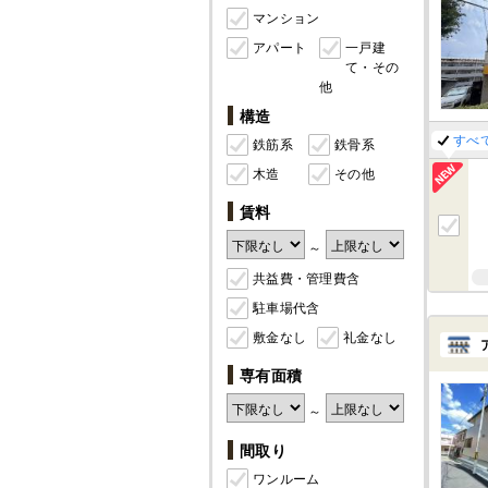
マンション
アパート
一戸建
て・その
他
構造
すべ
鉄筋系
鉄骨系
木造
その他
賃料
～
共益費・管理費含
駐車場代含
敷金なし
礼金なし
専有面積
～
間取り
ワンルーム