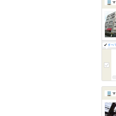
マ
すべ
マ