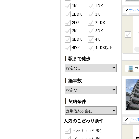
1K
1DK
すべ
1LDK
2K
2DK
2LDK
3K
3DK
3LDK
4K
4DK
4LDK以上
駅まで徒歩
マ
築年数
契約条件
すべ
人気のこだわり条件
ペット可（相談）