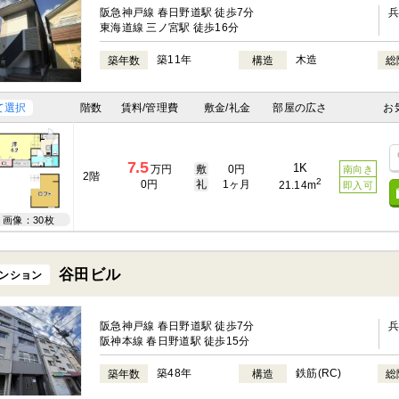
阪急神戸線 春日野道駅 徒歩7分
東海道線 三ノ宮駅 徒歩16分
築11年
木造
築年数
構造
総
て選択
階数
賃料/管理費
敷金/礼金
部屋の広さ
お
7.5
1K
万円
敷
0円
南向き
2階
2
0円
礼
1ヶ月
21.14m
即入可
画像：30枚
谷田ビル
ンション
阪急神戸線 春日野道駅 徒歩7分
阪神本線 春日野道駅 徒歩15分
築48年
鉄筋(RC)
築年数
構造
総