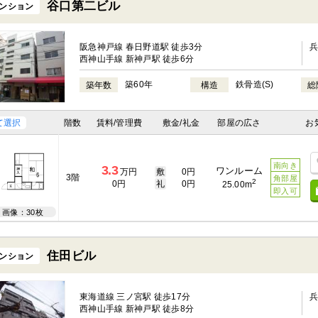
谷口第二ビル
ンション
阪急神戸線 春日野道駅 徒歩3分
西神山手線 新神戸駅 徒歩6分
築60年
鉄骨造(S)
築年数
構造
総
て選択
階数
賃料/管理費
敷金/礼金
部屋の広さ
お
南向き
3.3
ワンルーム
万円
敷
0円
3階
角部屋
2
0円
礼
0円
25.00m
即入可
画像：30枚
住田ビル
ンション
東海道線 三ノ宮駅 徒歩17分
西神山手線 新神戸駅 徒歩8分