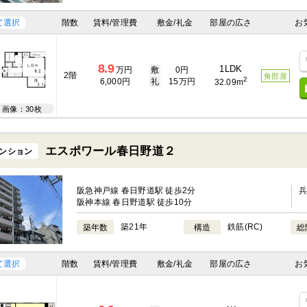
て選択
階数
賃料/管理費
敷金/礼金
部屋の広さ
お
8.9
1LDK
万円
敷
0円
2階
角部屋
2
6,000円
礼
15万円
32.09m
画像：30枚
エスポワール春日野道２
ンション
阪急神戸線 春日野道駅 徒歩2分
阪神本線 春日野道駅 徒歩10分
築21年
鉄筋(RC)
築年数
構造
総
て選択
階数
賃料/管理費
敷金/礼金
部屋の広さ
お