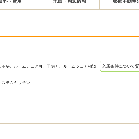
賃料・費用
地図・周辺情報
取扱不動産
人不要、ルームシェア可、子供可、ルームシェア相談
入居条件について
システムキッチン