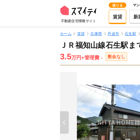
マン
借りる
賃貸
新
不動産住宅情報サイト
ホーム
賃貸
兵庫県
丹波市
石生駅
ＪＲ福知山線石生駅まで
3.5
敷金なし
万円
+管理費 -
Previous