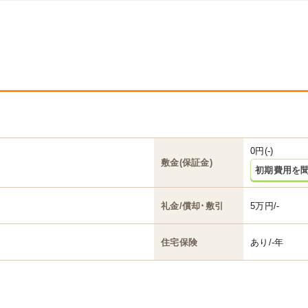
0円(-)
敷金(保証金)
初期費用を
礼金/償却･敷引
5万円/-
住宅保険
あり/-年