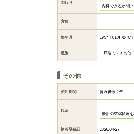
間取り
内見できるか聞い
方位
-
築年月
1957年01月(築70年
種別
一戸建て・その他
その他
契約期間
普通借家 2年
-
現況
最新の空室状況を
情報登録日
2026/04/27