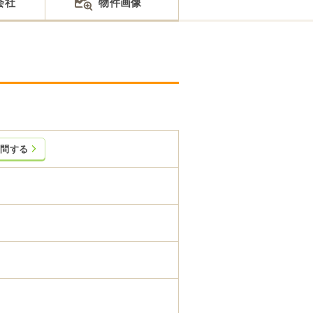
会社
物件画像
質問する