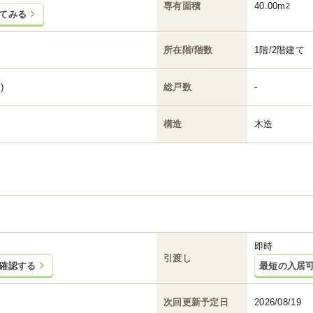
専有面積
40.00m
2
てみる
所在階/階数
1階/2階建て
)
総戸数
-
構造
木造
即時
引渡し
確認する
最短の入居
次回更新予定日
2026/08/19