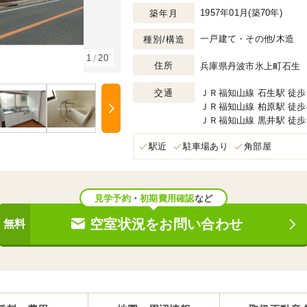
1957年01月(築70年)
築年月
一戸建て・その他/木造
種別/構造
1
20
住所
兵庫県丹波市氷上町石生
交通
ＪＲ福知山線 石生駅 徒歩
ＪＲ福知山線 柏原駅 徒歩
Next
ＪＲ福知山線 黒井駅 徒歩
駅近
駐車場あり
角部屋
見学予約
・
初期費用確認
など
空室状況をお問い合わせ