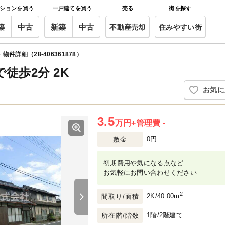
ションを買う
一戸建てを買う
売る
街を探す
築
中古
新築
中古
不動産売却
住みやすい街
物件詳細（28-406361878）
徒歩2分 2K
お気に
3.5
万円
+管理費 -
0円
敷金
初期費用や気になる点など
お気軽にお問い合わせください
2
2K/40.00m
Next
間取り/面積
1階/2階建て
所在階/階数