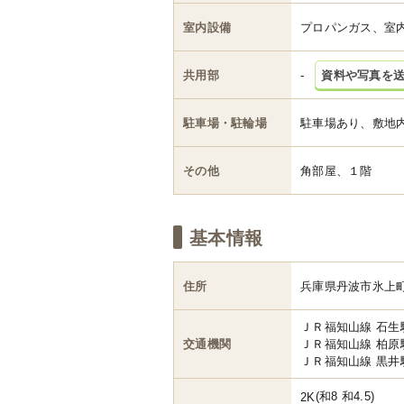
室内設備
プロパンガス、室
共用部
-
資料や写真を
駐車場・駐輪場
駐車場あり、敷地
その他
角部屋、１階
基本情報
住所
兵庫県丹波市氷上
ＪＲ福知山線 石生
交通機関
ＪＲ福知山線 柏原駅
ＪＲ福知山線 黒井駅
(和8 和4.5)
2K