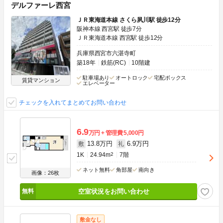
デルファーレ西宮
ＪＲ東海道本線 さくら夙川駅 徒歩12分
阪神本線 西宮駅 徒歩7分
ＪＲ東海道本線 西宮駅 徒歩12分
兵庫県西宮市六湛寺町
築18年
鉄筋(RC)
10階建
駐車場あり
オートロック
宅配ボックス
賃貸マンション
エレベーター
チェックを入れてまとめてお問い合わせ
6.9
万円
管理費
5,000円
13.8万円
6.9万円
敷
礼
1K
24.94m
2
7階
ネット無料
角部屋
南向き
画像：26枚
空室状況をお問い合わせ
敷金なし