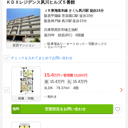
ＫＤＸレジデンス夙川ヒルズ５番館
ＪＲ東海道本線 さくら夙川駅 徒歩24分
阪急甲陽線 苦楽園口駅 徒歩10分
阪急神戸線 夙川駅 徒歩15分
兵庫県西宮市樋之池町
築29年
鉄筋(RC)
6階建
駐車場あり
オートロック
宅配ボックス
賃貸マンション
エレベーター
チェックを入れてまとめてお問い合わせ
15.4
万円
管理費
10,000円
15.4万円
15.4万円
敷
礼
3LDK
79.37m
2
4階
南向き
画像：30枚
空室状況をお問い合わせ