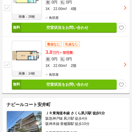
0円
0円
敷
礼
1K
22.00m
2
4階
画像：28枚
角部屋
空室状況をお問い合わせ
敷金なし
礼金なし
3.8
万円
管理費
-
0円
0円
敷
礼
1K
22.00m
2
2階
画像：14枚
角部屋
空室状況をお問い合わせ
ナビールコート安井町
ＪＲ東海道本線 さくら夙川駅 徒歩5分
阪急神戸線 夙川駅 徒歩4分
阪神本線 香櫨園駅 徒歩10分