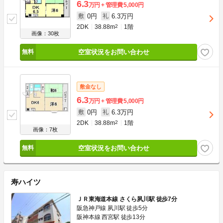
6.3
万円
管理費
5,000円
0円
6.3万円
敷
礼
2DK
38.88m
2
1階
画像：30枚
空室状況をお問い合わせ
敷金なし
6.3
万円
管理費
5,000円
0円
6.3万円
敷
礼
2DK
38.88m
2
1階
画像：7枚
空室状況をお問い合わせ
寿ハイツ
ＪＲ東海道本線 さくら夙川駅 徒歩7分
阪急神戸線 夙川駅 徒歩5分
阪神本線 西宮駅 徒歩13分