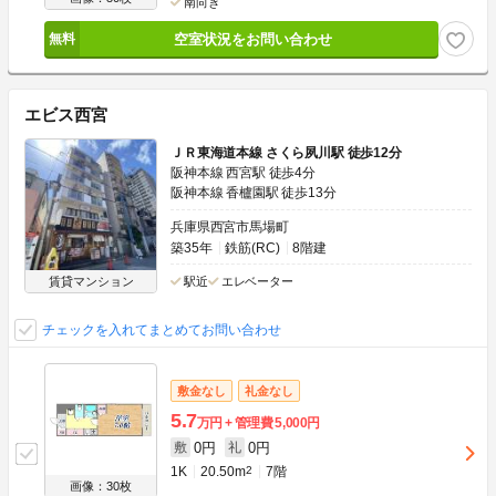
南向き
空室状況をお問い合わせ
エビス西宮
ＪＲ東海道本線 さくら夙川駅 徒歩12分
阪神本線 西宮駅 徒歩4分
阪神本線 香櫨園駅 徒歩13分
兵庫県西宮市馬場町
築35年
鉄筋(RC)
8階建
賃貸マンション
駅近
エレベーター
チェックを入れてまとめてお問い合わせ
敷金なし
礼金なし
5.7
万円
管理費
5,000円
0円
0円
敷
礼
1K
20.50m
2
7階
画像：30枚