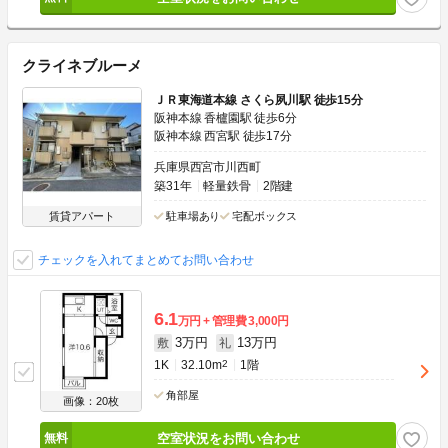
クライネブルーメ
ＪＲ東海道本線 さくら夙川駅 徒歩15分
阪神本線 香櫨園駅 徒歩6分
阪神本線 西宮駅 徒歩17分
兵庫県西宮市川西町
築31年
軽量鉄骨
2階建
賃貸アパート
駐車場あり
宅配ボックス
チェックを入れてまとめてお問い合わせ
6.1
万円
管理費
3,000円
3万円
13万円
敷
礼
1K
32.10m
2
1階
角部屋
画像：20枚
空室状況をお問い合わせ