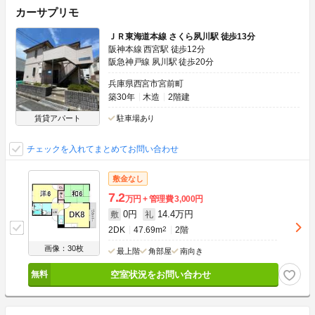
カーサプリモ
ＪＲ東海道本線 さくら夙川駅 徒歩13分
阪神本線 西宮駅 徒歩12分
阪急神戸線 夙川駅 徒歩20分
兵庫県西宮市宮前町
築30年
木造
2階建
賃貸アパート
駐車場あり
チェックを入れてまとめてお問い合わせ
敷金なし
7.2
万円
管理費
3,000円
0円
14.4万円
敷
礼
2DK
47.69m
2
2階
画像：30枚
最上階
角部屋
南向き
空室状況をお問い合わせ