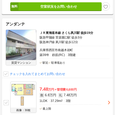
空室状況をお問い合わせ
アンダンテ
ＪＲ東海道本線 さくら夙川駅 徒歩19分
阪急甲陽線 苦楽園口駅 徒歩3分
阪急神戸線 夙川駅 徒歩12分
兵庫県西宮市南越木岩町
築39年
鉄筋(RC)
3階建
賃貸マンション
駅近
駐車場あり
チェックを入れてまとめてお問い合わせ
7.48
万円
管理費
6,600円
6.8万円
7.48万円
敷
礼
1LDK
37.29m
2
3階
最上階
画像：30枚