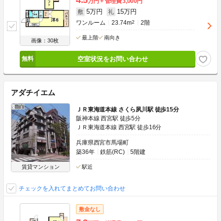
万円
管理費
3,000円
5万円
15万円
敷
礼
ワンルーム
23.74m
2
2階
最上階
南向き
画像：30枚
空室状況をお問い合わせ
アダチイエム
ＪＲ東海道本線 さくら夙川駅 徒歩15分
阪神本線 西宮駅 徒歩5分
ＪＲ東海道本線 西宮駅 徒歩16分
兵庫県西宮市馬場町
築36年
鉄筋(RC)
5階建
賃貸マンション
駅近
チェックを入れてまとめてお問い合わせ
敷金なし