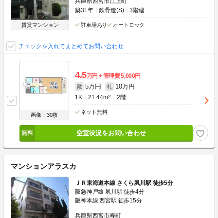
兵庫県西宮市江上町
築31年
鉄骨造(S)
3階建
賃貸マンション
駐車場あり
オートロック
チェックを入れてまとめてお問い合わせ
4.5
万円
管理費
5,000円
5万円
10万円
敷
礼
1K
21.44m
2
2階
ネット無料
画像：30枚
空室状況をお問い合わせ
マンションアラスカ
ＪＲ東海道本線 さくら夙川駅 徒歩5分
阪急神戸線 夙川駅 徒歩4分
阪神本線 西宮駅 徒歩15分
兵庫県西宮市寿町