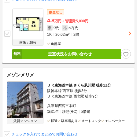
敷金なし
4.8
万円
管理費
5,000円
0円
5万円
敷
礼
1K
20.02m
2
2階
画像：29枚
角部屋
空室状況をお問い合わせ
メゾンメリメ
ＪＲ東海道本線 さくら夙川駅 徒歩12分
阪神本線 西宮駅 徒歩3分
ＪＲ東海道本線 西宮駅 徒歩9分
兵庫県西宮市本町
築31年
鉄筋(RC)
5階建
賃貸マンション
駅近
駐車場あり
オートロック
エレベーター
チェックを入れてまとめてお問い合わせ