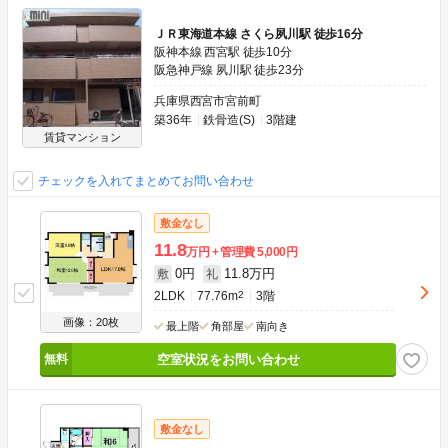
ＪＲ東海道本線 さくら夙川駅 徒歩16分
阪神本線 西宮駅 徒歩10分
阪急神戸線 夙川駅 徒歩23分
兵庫県西宮市宮前町
築36年
鉄骨造(S)
3階建
賃貸マンション
チェックを入れてまとめてお問い合わせ
敷金なし
11.8
万円
管理費
5,000円
0円
11.8万円
敷
礼
2LDK
77.76m
2
3階
画像：20枚
最上階
角部屋
南向き
空室状況をお問い合わせ
敷金なし