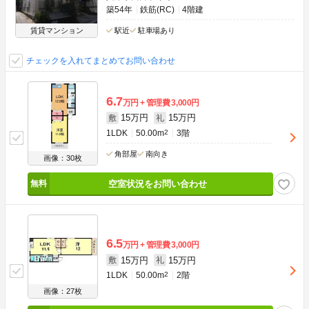
築54年
鉄筋(RC)
4階建
賃貸マンション
駅近
駐車場あり
チェックを入れてまとめてお問い合わせ
6.7
万円
管理費
3,000円
15万円
15万円
敷
礼
1LDK
50.00m
2
3階
角部屋
南向き
画像：30枚
空室状況をお問い合わせ
6.5
万円
管理費
3,000円
15万円
15万円
敷
礼
1LDK
50.00m
2
2階
画像：27枚