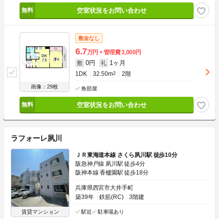
空室状況をお問い合わせ
敷金なし
6.7
万円
管理費
3,000円
0円
1ヶ月
敷
礼
1DK
32.50m
2
2階
画像：29枚
角部屋
空室状況をお問い合わせ
ラフォーレ夙川
ＪＲ東海道本線 さくら夙川駅 徒歩10分
阪急神戸線 夙川駅 徒歩4分
阪神本線 香櫨園駅 徒歩18分
兵庫県西宮市大井手町
築39年
鉄筋(RC)
3階建
賃貸マンション
駅近
駐車場あり