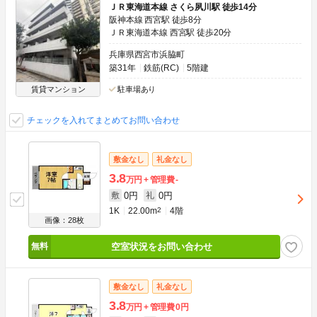
ＪＲ東海道本線 さくら夙川駅 徒歩14分
阪神本線 西宮駅 徒歩8分
ＪＲ東海道本線 西宮駅 徒歩20分
兵庫県西宮市浜脇町
築31年
鉄筋(RC)
5階建
賃貸マンション
駐車場あり
チェックを入れてまとめてお問い合わせ
敷金なし
礼金なし
3.8
万円
管理費
-
0円
0円
敷
礼
1K
22.00m
2
4階
画像：28枚
空室状況をお問い合わせ
敷金なし
礼金なし
3.8
万円
管理費
0円