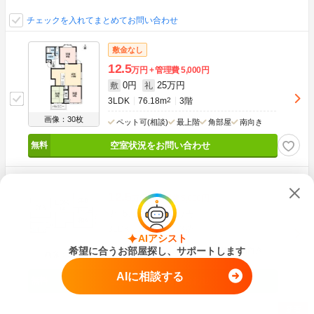
チェックを入れてまとめてお問い合わせ
敷金なし
12.5
万円
管理費
5,000円
0円
25万円
敷
礼
3LDK
76.18m
2
3階
画像：30枚
ペット可(相談)
最上階
角部屋
南向き
空室状況をお問い合わせ
12.5
万円
管理費
5,000円
5万円
25万円
敷
礼
3LDK
76.18m
2
3階
AIアシスト
希望に合うお部屋探し、サポートします
ペット可(相談)
最上階
角部屋
南向き
画像：30枚
AIに相談する
空室状況をお問い合わせ