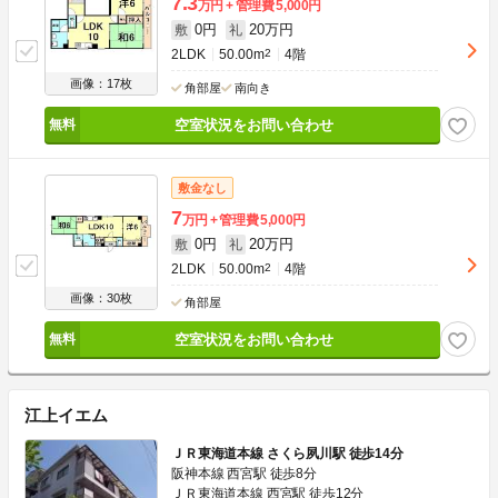
7.3
万円
管理費
5,000円
0円
20万円
敷
礼
2LDK
50.00m
2
4階
画像：17枚
角部屋
南向き
空室状況をお問い合わせ
敷金なし
7
万円
管理費
5,000円
0円
20万円
敷
礼
2LDK
50.00m
2
4階
画像：30枚
角部屋
空室状況をお問い合わせ
江上イエム
ＪＲ東海道本線 さくら夙川駅 徒歩14分
阪神本線 西宮駅 徒歩8分
ＪＲ東海道本線 西宮駅 徒歩12分