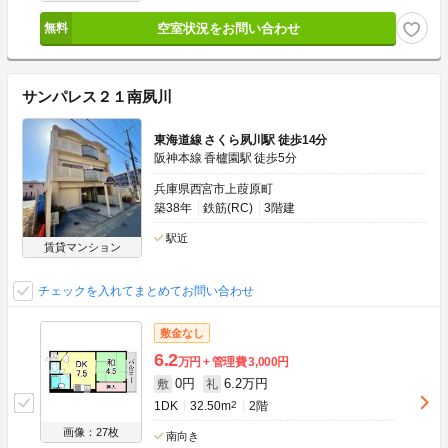
空室状況をお問い合わせ
サンパレス２１南夙川
東海道線 さくら夙川駅 徒歩14分
阪神本線 香櫨園駅 徒歩5分
兵庫県西宮市上葭原町
築38年
鉄筋(RC)
3階建
駅近
賃貸マンション
チェックを入れてまとめてお問い合わせ
敷金なし
6.2
万円
管理費
3,000円
0円
6.2万円
敷
礼
1DK
32.50m
2
2階
画像：27枚
南向き