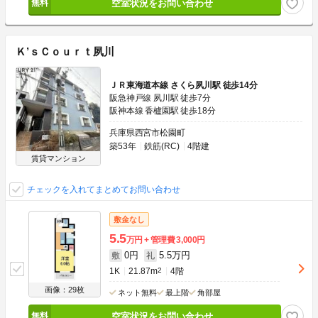
空室状況をお問い合わせ
Ｋ’ｓＣｏｕｒｔ夙川
ＪＲ東海道本線 さくら夙川駅 徒歩14分
阪急神戸線 夙川駅 徒歩7分
阪神本線 香櫨園駅 徒歩18分
兵庫県西宮市松園町
築53年
鉄筋(RC)
4階建
賃貸マンション
チェックを入れてまとめてお問い合わせ
敷金なし
5.5
万円
管理費
3,000円
0円
5.5万円
敷
礼
1K
21.87m
2
4階
画像：29枚
ネット無料
最上階
角部屋
空室状況をお問い合わせ