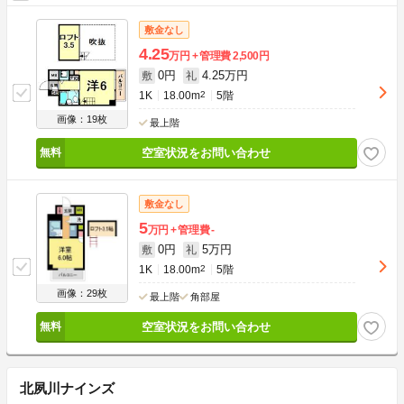
敷金なし
4.25
万円
管理費
2,500円
0円
4.25万円
敷
礼
1K
18.00m
2
5階
画像：19枚
最上階
空室状況をお問い合わせ
敷金なし
5
万円
管理費
-
0円
5万円
敷
礼
1K
18.00m
2
5階
画像：29枚
最上階
角部屋
空室状況をお問い合わせ
北夙川ナインズ