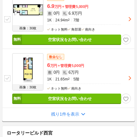
6.9
万円
管理費
5,000円
0円
6.9万円
敷
礼
1K
24.94m
2
7階
画像：30枚
ネット無料
角部屋
南向き
空室状況をお問い合わせ
敷金なし
6
万円
管理費
5,000円
0円
6万円
敷
礼
1K
21.65m
2
5階
画像：30枚
ネット無料
南向き
空室状況をお問い合わせ
残り1件を表示
ロータリービルド西宮