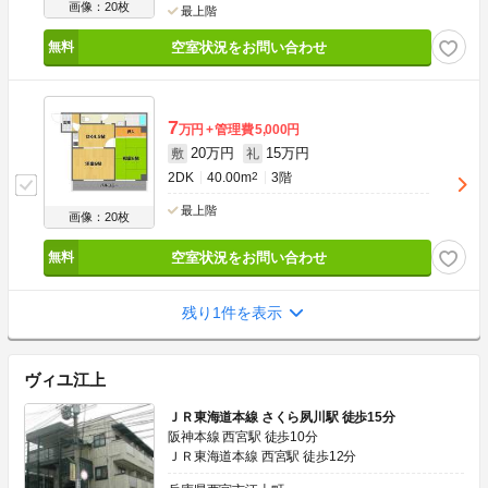
画像：20枚
最上階
空室状況をお問い合わせ
7
万円
管理費
5,000円
20万円
15万円
敷
礼
2DK
40.00m
2
3階
最上階
画像：20枚
空室状況をお問い合わせ
残り1件を表示
ヴィユ江上
ＪＲ東海道本線 さくら夙川駅 徒歩15分
阪神本線 西宮駅 徒歩10分
ＪＲ東海道本線 西宮駅 徒歩12分