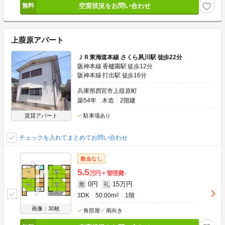
空室状況をお問い合わせ
上葭原アパート
ＪＲ東海道本線 さくら夙川駅 徒歩22分
阪神本線 香櫨園駅 徒歩12分
阪神本線 打出駅 徒歩16分
兵庫県西宮市上葭原町
築54年
木造
2階建
賃貸アパート
駐車場あり
チェックを入れてまとめてお問い合わせ
敷金なし
5.5
万円
管理費
-
0円
15万円
敷
礼
3DK
50.00m
2
1階
画像：30枚
角部屋
南向き