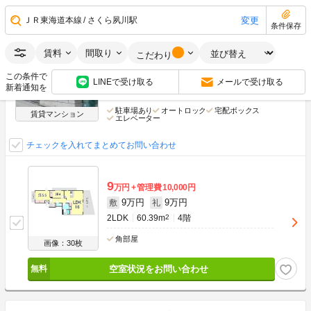
フォルム北夙川
変更
ＪＲ東海道本線
さくら夙川駅
条件保存
ＪＲ東海道本線 さくら夙川駅 徒歩28分
阪急甲陽線 苦楽園口駅 徒歩16分
賃料
間取り
こだわり
阪急神戸線 夙川駅 徒歩21分
この条件で
兵庫県西宮市老松町
LINEで受け取る
メールで受け取る
新着通知を
築37年
鉄筋(RC)
5階建
駐車場あり
オートロック
宅配ボックス
賃貸マンション
エレベーター
チェックを入れてまとめてお問い合わせ
9
万円
管理費
10,000円
9万円
9万円
敷
礼
2LDK
60.39m
2
4階
角部屋
画像：30枚
空室状況をお問い合わせ