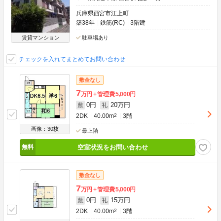
兵庫県西宮市江上町
築38年
鉄筋(RC)
3階建
賃貸マンション
駐車場あり
チェックを入れてまとめてお問い合わせ
敷金なし
7
万円
管理費
5,000円
0円
20万円
敷
礼
2DK
40.00m
2
3階
画像：30枚
最上階
空室状況をお問い合わせ
敷金なし
7
万円
管理費
5,000円
0円
15万円
敷
礼
2DK
40.00m
2
3階