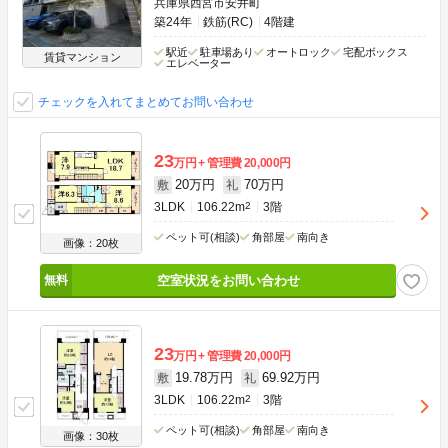
兵庫県西宮市安井町
築24年
鉄筋(RC)
4階建
駅近
駐車場あり
オートロック
宅配ボックス
賃貸マンション
エレベーター
チェックを入れてまとめてお問い合わせ
23
万円
管理費
20,000円
20万円
70万円
敷
礼
3LDK
106.22m
2
3階
ペット可(相談)
角部屋
南向き
画像：20枚
空室状況をお問い合わせ
23
万円
管理費
20,000円
19.78万円
69.92万円
敷
礼
3LDK
106.22m
2
3階
ペット可(相談)
角部屋
南向き
画像：30枚