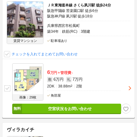
ＪＲ東海道本線 さくら夙川駅 徒歩24分
阪急甲陽線 苦楽園口駅 徒歩6分
阪急神戸線 夙川駅 徒歩18分
兵庫県西宮市松風町
築34年
鉄筋(RC)
3階建
賃貸マンション
駐車場あり
チェックを入れてまとめてお問い合わせ
6
万円
管理費
-
6万円
7万円
敷
礼
2DK
38.88m
2
2階
角部屋
画像：29枚
空室状況をお問い合わせ
ヴィラカイチ