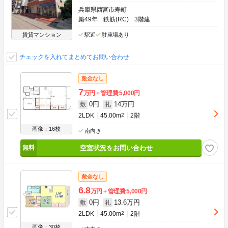
兵庫県西宮市寿町
築49年
鉄筋(RC)
3階建
賃貸マンション
駅近
駐車場あり
チェックを入れてまとめてお問い合わせ
敷金なし
7
万円
管理費
5,000円
0円
14万円
敷
礼
2LDK
45.00m
2
2階
画像：16枚
南向き
空室状況をお問い合わせ
敷金なし
6.8
万円
管理費
5,000円
0円
13.6万円
敷
礼
2LDK
45.00m
2
2階
画像：30枚