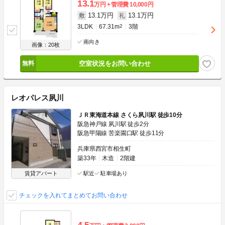
13.1
万円
管理費
10,000円
13.1万円
13.1万円
敷
礼
3LDK
67.31m
2
3階
南向き
画像：20枚
空室状況をお問い合わせ
レオパレス夙川
ＪＲ東海道本線 さくら夙川駅 徒歩10分
阪急神戸線 夙川駅 徒歩2分
阪急甲陽線 苦楽園口駅 徒歩11分
兵庫県西宮市相生町
築33年
木造
2階建
賃貸アパート
駅近
駐車場あり
チェックを入れてまとめてお問い合わせ
4.5