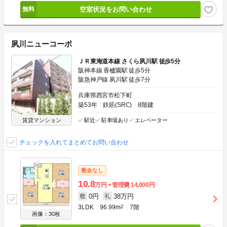
空室状況をお問い合わせ
夙川ニューコーポ
ＪＲ東海道本線 さくら夙川駅 徒歩5分
阪神本線 香櫨園駅 徒歩5分
阪急神戸線 夙川駅 徒歩7分
兵庫県西宮市松下町
築53年
鉄筋(SRC)
8階建
賃貸マンション
駅近
駐車場あり
エレベーター
チェックを入れてまとめてお問い合わせ
敷金なし
10.8
万円
管理費
14,000円
0円
38万円
敷
礼
3LDK
96.99m
2
7階
画像：30枚