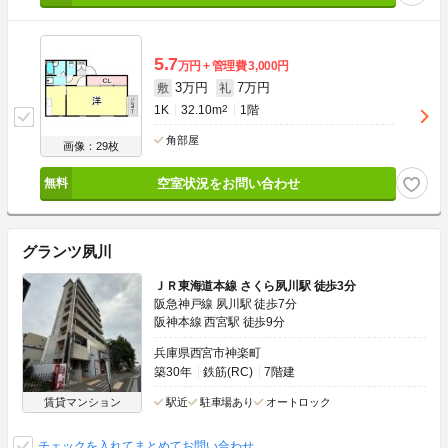
5.7
万円
管理費
3,000円
3万円
7万円
敷
礼
1K
32.10m
2
1階
角部屋
画像：29枚
空室状況をお問い合わせ
グランツ夙川
ＪＲ東海道本線 さくら夙川駅 徒歩3分
阪急神戸線 夙川駅 徒歩7分
阪神本線 西宮駅 徒歩9分
兵庫県西宮市神楽町
築30年
鉄筋(RC)
7階建
賃貸マンション
駅近
駐車場あり
オートロック
チェックを入れてまとめてお問い合わせ