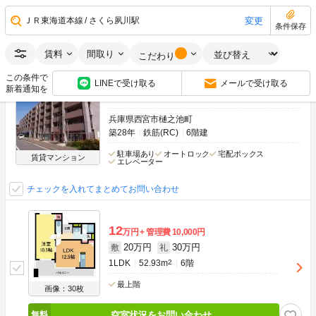
空室状況をお問い合わせ
変更
ＪＲ東海道本線
さくら夙川駅
条件保存
白鷹苦楽園マンション
賃料
間取り
こだわり
ＪＲ東海道本線 さくら夙川駅 徒歩25分
この条件で
LINEで受け取る
メールで受け取る
阪急甲陽線 苦楽園口駅 徒歩9分
新着通知を
阪急神戸線 夙川駅 徒歩17分
兵庫県西宮市樋之池町
築28年
鉄筋(RC)
6階建
駐車場あり
オートロック
宅配ボックス
賃貸マンション
エレベーター
チェックを入れてまとめてお問い合わせ
12
万円
管理費
10,000円
20万円
30万円
敷
礼
1LDK
52.93m
2
6階
最上階
画像：30枚
空室状況をお問い合わせ