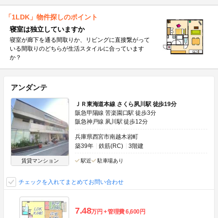
「1LDK」物件探しのポイント
寝室は独立していますか
寝室が廊下を通る間取りか、リビングに直接繋がって
いる間取りのどちらが生活スタイルに合っています
か？
アンダンテ
ＪＲ東海道本線 さくら夙川駅 徒歩19分
阪急甲陽線 苦楽園口駅 徒歩3分
阪急神戸線 夙川駅 徒歩12分
兵庫県西宮市南越木岩町
築39年
鉄筋(RC)
3階建
賃貸マンション
駅近
駐車場あり
チェックを入れてまとめてお問い合わせ
7.48
万円
管理費
6,600円