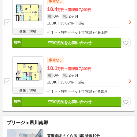
敷金なし
10.4
万円
管理費
7,000円
0円
2ヶ月
敷
礼
1LDK
35.02m
2
3階
画像：30枚
ネット無料
ペット可(相談)
最上階
空室状況をお問い合わせ
敷金なし
10.1
万円
管理費
7,000円
0円
2ヶ月
敷
礼
1LDK
35.00m
2
2階
画像：30枚
ネット無料
ペット可(相談)
角部屋
空室状況をお問い合わせ
ブリージェ夙川南郷
東海道線 さくら夙川駅 徒歩10分