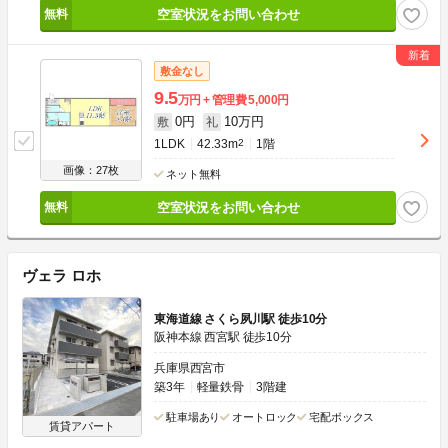
空室状況をお問い合わせ
敷金なし
9.5
万円
管理費
5,000円
0円
10万円
敷
礼
1LDK
42.33m
2
1階
画像：27枚
ネット無料
空室状況をお問い合わせ
ヴェラ ロホ
東海道線 さくら夙川駅 徒歩10分
阪神本線 西宮駅 徒歩10分
兵庫県西宮市
築3年
軽量鉄骨
3階建
駐車場あり
オートロック
宅配ボックス
賃貸アパート