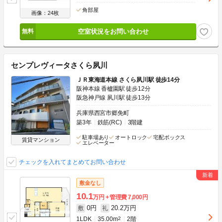
角部屋
画像：24枚
空室状況をお問い合わせ
センプレヴィータさくら夙川
ＪＲ東海道本線 さくら夙川駅 徒歩14分
阪神本線 香櫨園駅 徒歩12分
阪急神戸線 夙川駅 徒歩13分
兵庫県西宮市郷免町
築3年
鉄筋(RC)
3階建
駐車場あり
オートロック
宅配ボックス
賃貸マンション
エレベーター
チェックを入れてまとめてお問い合わせ
敷金なし
10.1
万円
管理費
7,000円
0円
20.2万円
敷
礼
1LDK
35.00m
2
2階