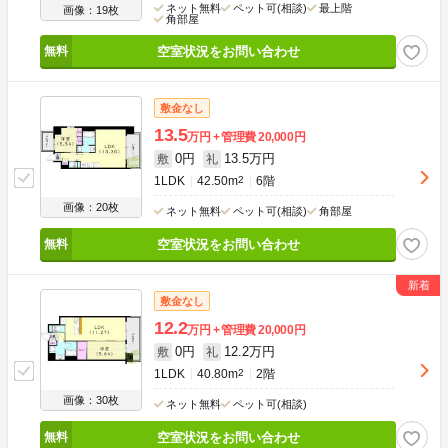
ネット無料
ペット可(相談)
最上階
画像：19枚
角部屋
空室状況をお問い合わせ
敷金なし
13.5
万円
管理費
20,000円
0円
13.5万円
敷
礼
1LDK
42.50m
2
6階
画像：20枚
ネット無料
ペット可(相談)
角部屋
空室状況をお問い合わせ
敷金なし
12.2
万円
管理費
20,000円
0円
12.2万円
敷
礼
1LDK
40.80m
2
2階
画像：30枚
ネット無料
ペット可(相談)
空室状況をお問い合わせ