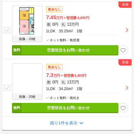
敷金なし
7.45
万円
管理費
4,400円
0円
13万円
敷
礼
1LDK
35.25m
2
1階
画像：20枚
ネット無料
角部屋
空室状況をお問い合わせ
敷金なし
7.3
万円
管理費
4,400円
0円
13万円
敷
礼
1LDK
34.20m
2
1階
画像：20枚
ネット無料
南向き
空室状況をお問い合わせ
残り1件を表示