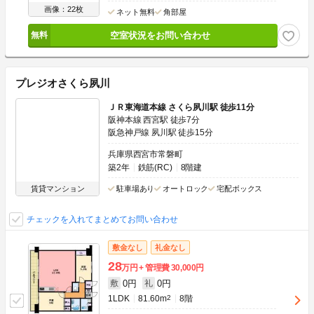
画像：22枚
ネット無料
角部屋
空室状況をお問い合わせ
プレジオさくら夙川
ＪＲ東海道本線 さくら夙川駅 徒歩11分
阪神本線 西宮駅 徒歩7分
阪急神戸線 夙川駅 徒歩15分
兵庫県西宮市常磐町
築2年
鉄筋(RC)
8階建
賃貸マンション
駐車場あり
オートロック
宅配ボックス
チェックを入れてまとめてお問い合わせ
敷金なし
礼金なし
28
万円
管理費
30,000円
0円
0円
敷
礼
1LDK
81.60m
2
8階