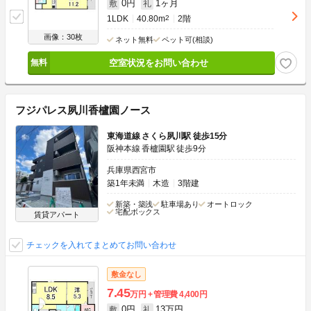
0円
1ヶ月
敷
礼
1LDK
40.80m
2
2階
画像：30枚
ネット無料
ペット可(相談)
空室状況をお問い合わせ
フジパレス夙川香櫨園ノース
東海道線 さくら夙川駅 徒歩15分
阪神本線 香櫨園駅 徒歩9分
兵庫県西宮市
築1年未満
木造
3階建
新築・築浅
駐車場あり
オートロック
宅配ボックス
賃貸アパート
チェックを入れてまとめてお問い合わせ
敷金なし
7.45
万円
管理費
4,400円
0円
13万円
敷
礼