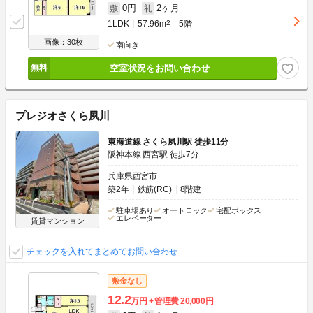
0円
2ヶ月
敷
礼
1LDK
57.96m
2
5階
画像：30枚
南向き
空室状況をお問い合わせ
プレジオさくら夙川
東海道線 さくら夙川駅 徒歩11分
阪神本線 西宮駅 徒歩7分
兵庫県西宮市
築2年
鉄筋(RC)
8階建
駐車場あり
オートロック
宅配ボックス
エレベーター
賃貸マンション
チェックを入れてまとめてお問い合わせ
敷金なし
12.2
万円
管理費
20,000円