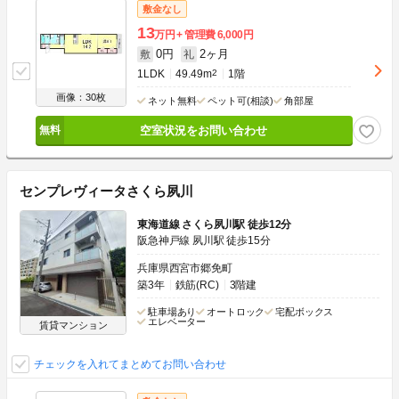
敷金なし
13
万円
管理費
6,000円
0円
2ヶ月
敷
礼
1LDK
49.49m
2
1階
画像：30枚
ネット無料
ペット可(相談)
角部屋
空室状況をお問い合わせ
センプレヴィータさくら夙川
東海道線 さくら夙川駅 徒歩12分
阪急神戸線 夙川駅 徒歩15分
兵庫県西宮市郷免町
築3年
鉄筋(RC)
3階建
駐車場あり
オートロック
宅配ボックス
エレベーター
賃貸マンション
チェックを入れてまとめてお問い合わせ