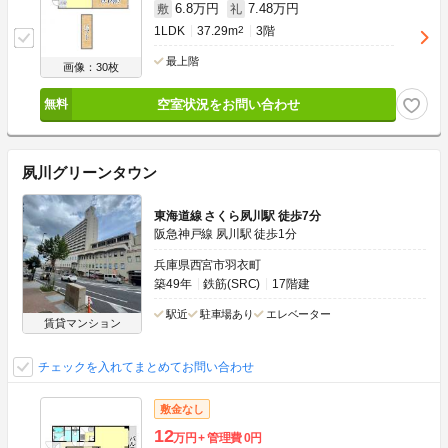
6.8万円
7.48万円
敷
礼
1LDK
37.29m
2
3階
最上階
画像：30枚
空室状況をお問い合わせ
夙川グリーンタウン
東海道線 さくら夙川駅 徒歩7分
阪急神戸線 夙川駅 徒歩1分
兵庫県西宮市羽衣町
築49年
鉄筋(SRC)
17階建
駅近
駐車場あり
エレベーター
賃貸マンション
チェックを入れてまとめてお問い合わせ
敷金なし
12
万円
管理費
0円