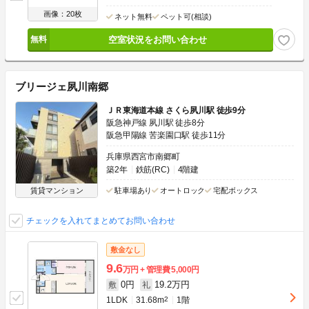
画像：20枚
ネット無料
ペット可(相談)
空室状況をお問い合わせ
ブリージェ夙川南郷
ＪＲ東海道本線 さくら夙川駅 徒歩9分
阪急神戸線 夙川駅 徒歩8分
阪急甲陽線 苦楽園口駅 徒歩11分
兵庫県西宮市南郷町
築2年
鉄筋(RC)
4階建
賃貸マンション
駐車場あり
オートロック
宅配ボックス
チェックを入れてまとめてお問い合わせ
敷金なし
9.6
万円
管理費
5,000円
0円
19.2万円
敷
礼
1LDK
31.68m
2
1階