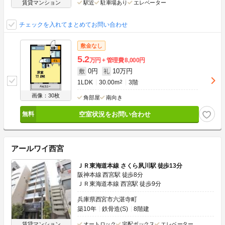
賃貸マンション
駅近
駐車場あり
エレベーター
チェックを入れてまとめてお問い合わせ
敷金なし
5.2
万円
管理費
8,000円
0円
10万円
敷
礼
1LDK
30.00m
2
3階
画像：30枚
角部屋
南向き
空室状況をお問い合わせ
アールワイ西宮
ＪＲ東海道本線 さくら夙川駅 徒歩13分
阪神本線 西宮駅 徒歩8分
ＪＲ東海道本線 西宮駅 徒歩9分
兵庫県西宮市六湛寺町
築10年
鉄骨造(S)
8階建
賃貸マンション
オートロック
宅配ボックス
エレベーター