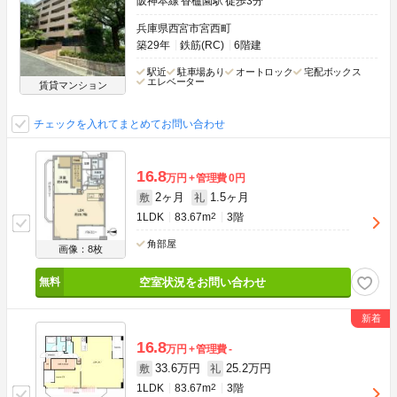
阪神本線 香櫨園駅 徒歩3分
兵庫県西宮市宮西町
築29年
鉄筋(RC)
6階建
駅近
駐車場あり
オートロック
宅配ボックス
エレベーター
賃貸マンション
チェックを入れてまとめてお問い合わせ
16.8
万円
管理費
0円
2ヶ月
1.5ヶ月
敷
礼
1LDK
83.67m
2
3階
角部屋
画像：8枚
空室状況をお問い合わせ
16.8
万円
管理費
-
33.6万円
25.2万円
敷
礼
1LDK
83.67m
2
3階