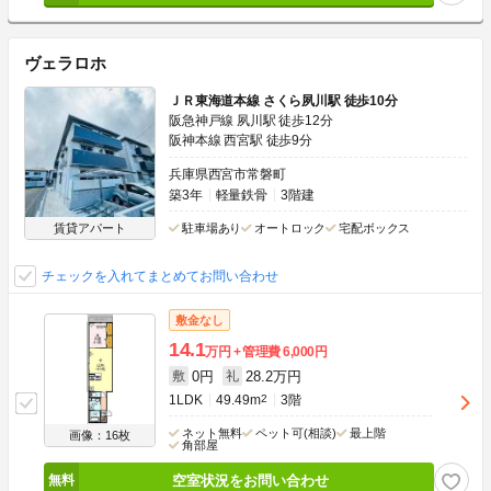
ヴェラロホ
ＪＲ東海道本線 さくら夙川駅 徒歩10分
阪急神戸線 夙川駅 徒歩12分
阪神本線 西宮駅 徒歩9分
兵庫県西宮市常磐町
築3年
軽量鉄骨
3階建
賃貸アパート
駐車場あり
オートロック
宅配ボックス
チェックを入れてまとめてお問い合わせ
敷金なし
14.1
万円
管理費
6,000円
0円
28.2万円
敷
礼
1LDK
49.49m
2
3階
ネット無料
ペット可(相談)
最上階
画像：16枚
角部屋
空室状況をお問い合わせ