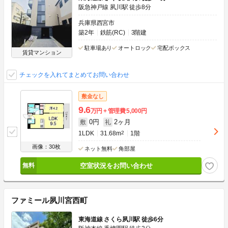
阪急神戸線 夙川駅 徒歩8分
兵庫県西宮市
築2年
鉄筋(RC)
3階建
駐車場あり
オートロック
宅配ボックス
賃貸マンション
チェックを入れてまとめてお問い合わせ
敷金なし
9.6
万円
管理費
5,000円
0円
2ヶ月
敷
礼
1LDK
31.68m
2
1階
画像：30枚
ネット無料
角部屋
空室状況をお問い合わせ
ファミール夙川宮西町
東海道線 さくら夙川駅 徒歩6分