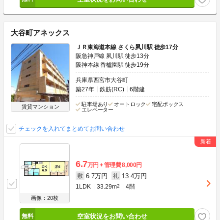
大谷町アネックス
ＪＲ東海道本線 さくら夙川駅 徒歩17分
阪急神戸線 夙川駅 徒歩13分
阪神本線 香櫨園駅 徒歩19分
兵庫県西宮市大谷町
築27年
鉄筋(RC)
6階建
駐車場あり
オートロック
宅配ボックス
賃貸マンション
エレベーター
チェックを入れてまとめてお問い合わせ
6.7
万円
管理費
8,000円
6.7万円
13.4万円
敷
礼
1LDK
33.29m
2
4階
画像：20枚
空室状況をお問い合わせ