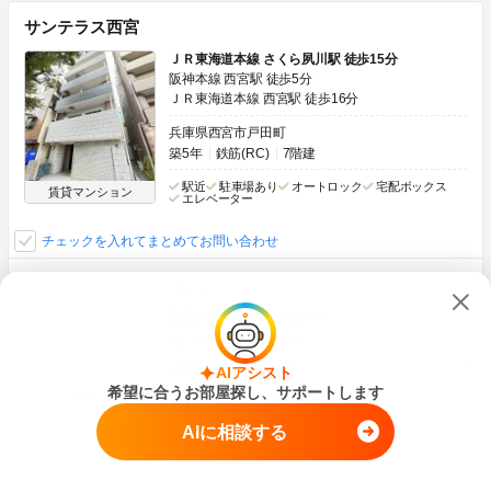
サンテラス西宮
ＪＲ東海道本線 さくら夙川駅 徒歩15分
阪神本線 西宮駅 徒歩5分
ＪＲ東海道本線 西宮駅 徒歩16分
兵庫県西宮市戸田町
築5年
鉄筋(RC)
7階建
駅近
駐車場あり
オートロック
宅配ボックス
賃貸マンション
エレベーター
チェックを入れてまとめてお問い合わせ
敷金なし
8.9
万円
管理費
10,000円
0円
17.8万円
敷
礼
1LDK
30.69m
2
4階
AIアシスト
希望に合うお部屋探し、サポートします
画像：30枚
ネット無料
角部屋
AIに相談する
空室状況をお問い合わせ