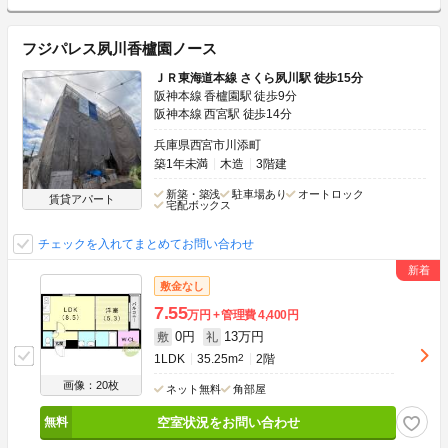
フジパレス夙川香櫨園ノース
ＪＲ東海道本線 さくら夙川駅 徒歩15分
阪神本線 香櫨園駅 徒歩9分
阪神本線 西宮駅 徒歩14分
兵庫県西宮市川添町
築1年未満
木造
3階建
新築・築浅
駐車場あり
オートロック
賃貸アパート
宅配ボックス
チェックを入れてまとめてお問い合わせ
敷金なし
7.55
万円
管理費
4,400円
0円
13万円
敷
礼
1LDK
35.25m
2
2階
画像：20枚
ネット無料
角部屋
空室状況をお問い合わせ