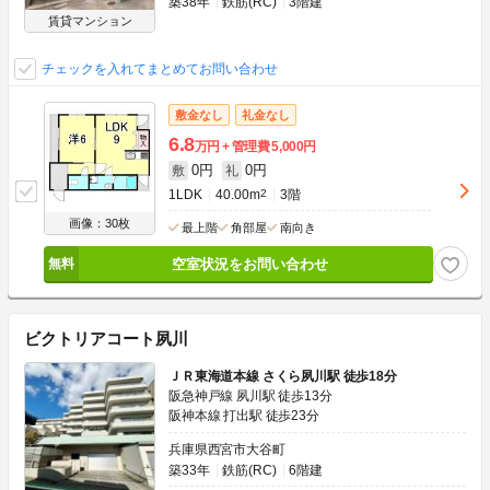
築38年
鉄筋(RC)
3階建
賃貸マンション
チェックを入れてまとめてお問い合わせ
敷金なし
礼金なし
6.8
万円
管理費
5,000円
0円
0円
敷
礼
1LDK
40.00m
2
3階
画像：30枚
最上階
角部屋
南向き
空室状況をお問い合わせ
ビクトリアコート夙川
ＪＲ東海道本線 さくら夙川駅 徒歩18分
阪急神戸線 夙川駅 徒歩13分
阪神本線 打出駅 徒歩23分
兵庫県西宮市大谷町
築33年
鉄筋(RC)
6階建