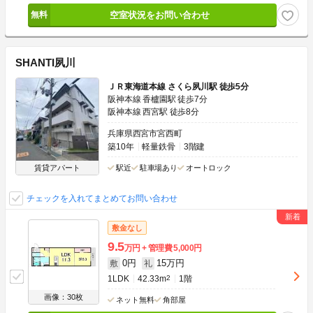
空室状況をお問い合わせ
SHANTI夙川
ＪＲ東海道本線 さくら夙川駅 徒歩5分
阪神本線 香櫨園駅 徒歩7分
阪神本線 西宮駅 徒歩8分
兵庫県西宮市宮西町
築10年
軽量鉄骨
3階建
賃貸アパート
駅近
駐車場あり
オートロック
チェックを入れてまとめてお問い合わせ
敷金なし
9.5
万円
管理費
5,000円
0円
15万円
敷
礼
1LDK
42.33m
2
1階
画像：30枚
ネット無料
角部屋