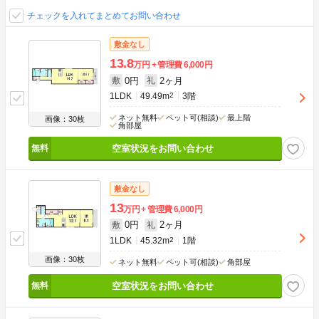
チェックを入れてまとめてお問い合わせ
敷金なし
13.8
万円
管理費
6,000円
0円
2ヶ月
敷
礼
1LDK
49.49m
2
3階
ネット無料
ペット可(相談)
最上階
画像：30枚
角部屋
空室状況をお問い合わせ
敷金なし
13
万円
管理費
6,000円
0円
2ヶ月
敷
礼
1LDK
45.32m
2
1階
画像：30枚
ネット無料
ペット可(相談)
角部屋
空室状況をお問い合わせ