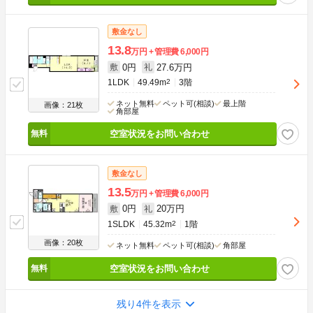
敷金なし
13.8
万円
管理費
6,000円
0円
27.6万円
敷
礼
1LDK
49.49m
2
3階
ネット無料
ペット可(相談)
最上階
画像：21枚
角部屋
空室状況をお問い合わせ
敷金なし
13.5
万円
管理費
6,000円
0円
20万円
敷
礼
1SLDK
45.32m
2
1階
画像：20枚
ネット無料
ペット可(相談)
角部屋
空室状況をお問い合わせ
残り4件を表示