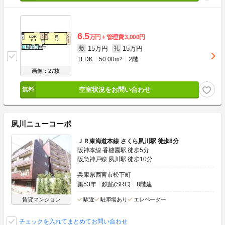
6.5
万円
管理費
3,000円
15万円
15万円
敷
礼
1LDK
50.00m
2
2階
画像：27枚
空室状況をお問い合わせ
夙川ニューコーポ
ＪＲ東海道本線 さくら夙川駅 徒歩8分
阪神本線 香櫨園駅 徒歩5分
阪急神戸線 夙川駅 徒歩10分
兵庫県西宮市松下町
築53年
鉄筋(SRC)
8階建
賃貸マンション
駅近
駐車場あり
エレベーター
チェックを入れてまとめてお問い合わせ