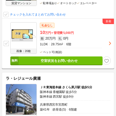
賃貸マンション
駐車場あり
オートロック
エレベーター
チェックを入れてまとめてお問い合わせ
礼金なし
10
万円
管理費
5,000円
20万円
0円
敷
礼
1LDK
28.75m
2
6階
画像：20枚
ペット可(相談)
空室状況をお問い合わせ
ラ・レジェール廣瀬
ＪＲ東海道本線 さくら夙川駅 徒歩5分
阪神本線 香櫨園駅 徒歩5分
阪神本線 西宮駅 徒歩9分
兵庫県西宮市宮西町
築41年
鉄骨造(S)
6階建