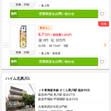
画像：30枚
最上階
空室状況をお問い合わせ
敷金なし
8.7
万円
管理費
5,000円
0円
10万円
敷
礼
1LDK
40.71m
2
3階
画像：20枚
最上階
角部屋
空室状況をお問い合わせ
ハイム北夙川1
ＪＲ東海道本線 さくら夙川駅 徒歩35分
阪急神戸線 夙川駅 徒歩27分
阪急甲陽線 甲陽園駅 徒歩15分
兵庫県西宮市毘沙門町