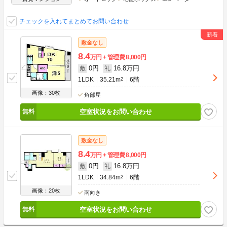
チェックを入れてまとめてお問い合わせ
敷金なし
8.4
万円
管理費
8,000円
0円
16.8万円
敷
礼
1LDK
35.21m
2
6階
画像：30枚
角部屋
空室状況をお問い合わせ
敷金なし
8.4
万円
管理費
8,000円
0円
16.8万円
敷
礼
1LDK
34.84m
2
6階
画像：20枚
南向き
空室状況をお問い合わせ