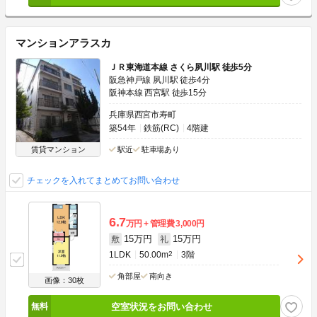
マンションアラスカ
ＪＲ東海道本線 さくら夙川駅 徒歩5分
阪急神戸線 夙川駅 徒歩4分
阪神本線 西宮駅 徒歩15分
兵庫県西宮市寿町
築54年
鉄筋(RC)
4階建
賃貸マンション
駅近
駐車場あり
チェックを入れてまとめてお問い合わせ
6.7
万円
管理費
3,000円
15万円
15万円
敷
礼
1LDK
50.00m
2
3階
角部屋
南向き
画像：30枚
空室状況をお問い合わせ