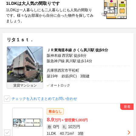
1LDKは大人気の間取りです
1LDKは一人暮らしにも二人暮らしにも人気の間取り
です。様々なお部屋から自分に合った物件を探してみ
ましょう。
リタ１ｓｔ．
ＪＲ東海道本線 さくら夙川駅 徒歩9分
阪神本線 西宮駅 徒歩8分
阪急神戸線 夙川駅 徒歩14分
兵庫県西宮市平松町
築19年
鉄筋(RC)
3階建
賃貸マンション
オートロック
チェックを入れてまとめてお問い合わせ
敷金なし
8.9
万円
管理費
5,000円
0円
10万円
敷
礼
1LDK
40.71m
2
3階