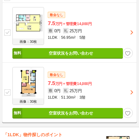
敷金なし
7.5
万円
管理費
14,000円
0円
25万円
敷
礼
1LDK
56.95m
2
5階
画像：30枚
空室状況をお問い合わせ
敷金なし
7.5
万円
管理費
14,000円
0円
25万円
敷
礼
1LDK
51.30m
2
3階
画像：30枚
空室状況をお問い合わせ
「1LDK」物件探しのポイント