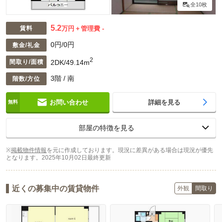
全10枚
5.2
賃料
万円
管理費 -
0円/0円
敷金/礼金
2
2DK/49.14m
間取り/面積
3階 / 南
階数/方位
お問い合わせ
詳細を見る
部屋の特徴を見る
※
掲載物件情報
を元に作成しております。現況に差異がある場合は現況が優先
となります。
2025年10月02日最終更新
近くの募集中の賃貸物件
外観
間取り