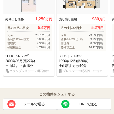
1,250
980
万円
万円
売り出し価格
売り出し価格
5.4
5.2
万円
万円
月の支払い目安
月の支払い目安
元金
29,762円/月
元金
23,333円/月
金利
5,088円/月
金利
3,990円/月
(0.925%で計算)
(0.925%で計算)
管理費
4,300円/月
管理費
8,300円/月
修繕積立金
14,720円/月
修繕積立金
16,120円/月
2
2
2LDK
56.53m
3LDK
58.63m
2000年06月(築27年)
1996年12月(築30年)
土山駅まで 歩18分
土山駅まで 歩10分
グランプレステージ明石魚住
プレステージ明石西 中古マン
ション
この物件をシェアする
メールで送る
LINEで送る