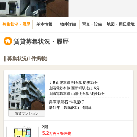
募集状況・履歴
基本情報
物件詳細
写真・設備
地図・周辺環境
賃貸募集状況・履歴
募集状況(1件掲載)
ＪＲ山陽本線 明石駅 徒歩12分
山陽電鉄本線 西新町駅 徒歩6分
山陽電鉄本線 山陽明石駅 徒歩12分
兵庫県明石市樽屋町
築42年
鉄筋(RC)
4階建
賃貸マンション
3階
5.2
万円
管理費 -