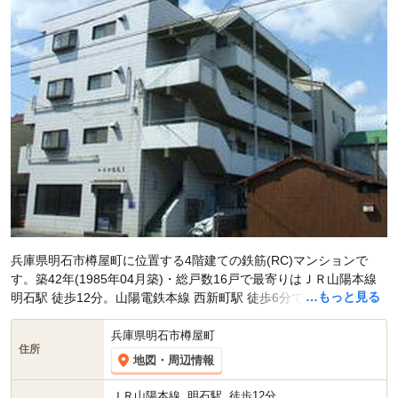
兵庫県明石市樽屋町に位置する4階建ての鉄筋(RC)マンションで
す。築42年(1985年04月築)・総戸数16戸で最寄りはＪＲ山陽本線
…もっと見る
明石駅 徒歩12分。山陽電鉄本線 西新町駅 徒歩6分です。現在スマ
イティに
賃貸募集中の部屋が1件(2DK)
掲載されています。
兵庫県明石市樽屋町
住所
地図・周辺情報
ＪＲ山陽本線
明石駅
徒歩12分