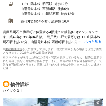
ＪＲ山陽本線
明石駅
徒歩12分
山陽電鉄本線
西新町駅
徒歩6分
山陽電鉄本線
山陽明石駅
徒歩12分
築42年
/ 総戸数 16戸
(1985年04月)
兵庫県明石市樽屋町に位置する4階建ての鉄筋(RC)マンションで
す。築42年(1985年04月築)・総戸数16戸で最寄りはＪＲ山陽本線
…もっと見る
明石駅 徒歩12分。山陽電鉄本線 西新町駅 徒歩6分です。現在スマ
イティに
賃貸募集中の部屋が1件(2DK)
掲載されています。
※
掲載物件情報
を元に作成しております。現況に差異がある場合は現況が優先
となります。
2025年10月02日最終更新
※スマイティが取得した時点の情報・写真を表示しているため、以降に更新さ
れた内容と異なる可能性があります。また、室内の様子や設備も部屋によって
異なる可能性があります。情報に誤りがある場合は
申告フォーム
よりご連絡く
ださい。
物件詳細
ハイツＯＧＩ