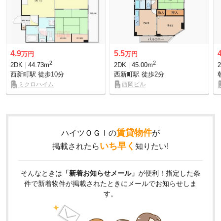
4.9
5.5
万円
万円
2
2
2DK
44.73m
2DK
45.00m
西新町駅
徒歩10分
西新町駅
徒歩2分
ミクロハイム
西岡ビル
賃貸物件
ハイツＯＧＩの
が
いち早く
掲載されたら
知りたい!
そんなときは
「新着お知らせメール」
が便利！指定した条
件で新着物件が掲載されたときにメールでお知らせしま
す。