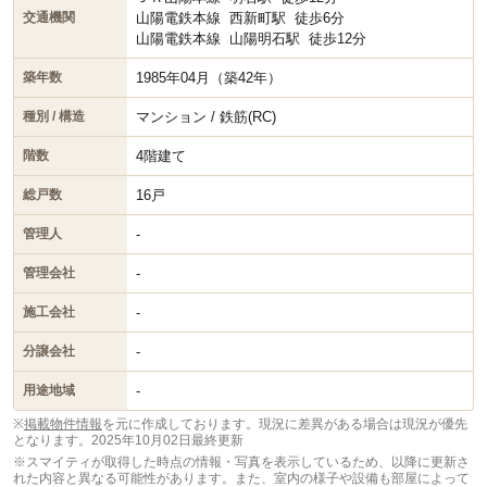
山陽電鉄本線
西新町駅
徒歩6分
交通機関
山陽電鉄本線
山陽明石駅
徒歩12分
1985年04月（築42年）
築年数
マンション / 鉄筋(RC)
種別 / 構造
4階建て
階数
16戸
総戸数
-
管理人
-
管理会社
-
施工会社
-
分譲会社
-
用途地域
※
掲載物件情報
を元に作成しております。現況に差異がある場合は現況が優先
となります。
2025年10月02日最終更新
※スマイティが取得した時点の情報・写真を表示しているため、以降に更新さ
れた内容と異なる可能性があります。また、室内の様子や設備も部屋によって