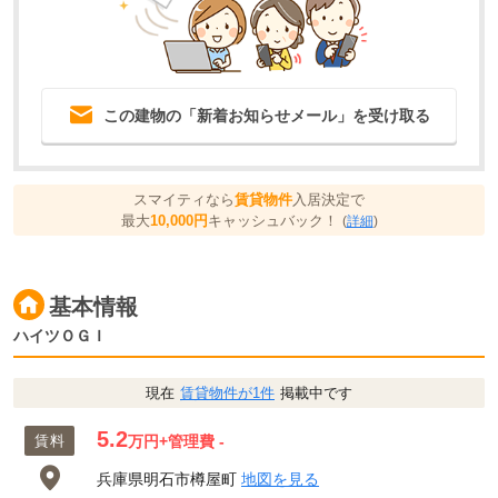
この建物の「新着お知らせメール」を受け取る
スマイティなら
賃貸物件
入居決定で
最大
10,000円
キャッシュバック！
(
詳細
)
基本情報
ハイツＯＧＩ
現在
賃貸物件が1件
掲載中です
5.2
賃料
万円
+管理費 -
兵庫県明石市樽屋町
地図を見る