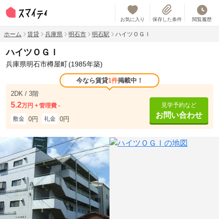
お気に入り
保存した条件
閲覧履歴
ホーム
賃貸
兵庫県
明石市
明石駅
ハイツＯＧＩ
ハイツＯＧＩ
兵庫県明石市樽屋町
(1985年築)
今なら賃貸
1件
掲載中！
2DK / 3階
5.2
見学予約など
万円
管理費 -
お問い合わせ
0円
0円
敷金
礼金