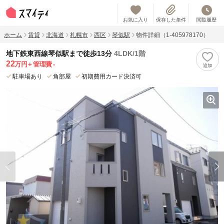
お気に入り
保存した条件
閲覧履歴
ホーム
賃貸
北海道
札幌市
西区
琴似駅
物件詳細（1-405978170）
地下鉄東西線琴似駅まで徒歩13分
4LDK/1階
22
万円
管理費
-
駐車場あり
角部屋
初期費用カード決済可