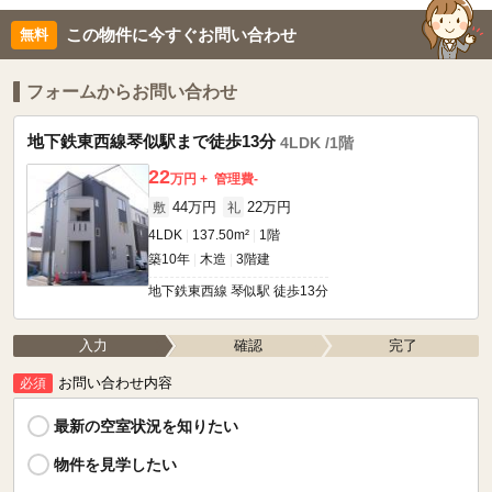
この物件に今すぐお問い合わせ
フォームからお問い合わせ
地下鉄東西線琴似駅まで徒歩13分
4LDK /1階
22
万円
管理費
-
44万円
22万円
敷
礼
4LDK
137.50m²
1階
築10年
木造
3階建
地下鉄東西線 琴似駅 徒歩13分
入力
確認
完了
お問い合わせ内容
必須
最新の空室状況を知りたい
物件を見学したい