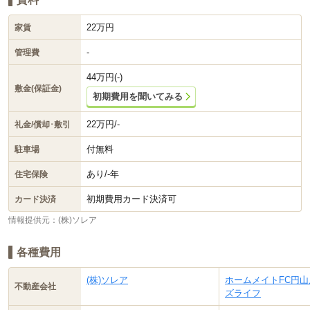
22万円
家賃
-
管理費
44万円(-)
敷金(保証金)
初期費用を聞いてみる
22万円/-
礼金/償却･敷引
付無料
駐車場
あり/-年
住宅保険
初期費用カード決済可
カード決済
情報提供元：(株)ソレア
各種費用
(株)ソレア
ホームメイトFC円山
不動産会社
ズライフ