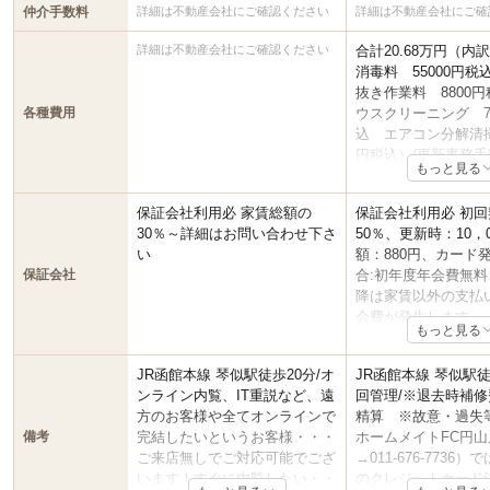
仲介手数料
詳細は不動産会社にご確認ください
詳細は不動産会社にご確
詳細は不動産会社にご確認ください
合計20.68万円（内
消毒料 55000円税
抜き作業料 8800
各種費用
ウスクリーニング 77
込 エアコン分解清掃 
円税込）/更新事務
もっと見る
33000円
保証会社利用必 家賃総額の
保証会社利用必 初
30％～詳細はお問い合わせ下さ
50％、更新時：10，
い
額：880円、カード
保証会社
合:初年度年会費無料
降は家賃以外の支払
会費が発生します。
もっと見る
JR函館本線 琴似駅徒歩20分/オ
JR函館本線 琴似駅徒
ンライン内覧、IT重説など、遠
回管理/※退去時補
方のお客様や全てオンラインで
精算 ※故意・過失
備考
完結したいというお客様・・・
ホームメイトFC円
ご来店無しでご対応可能でござ
→011-676-7736
います！すぐに内覧したい・・
のクレジットカード