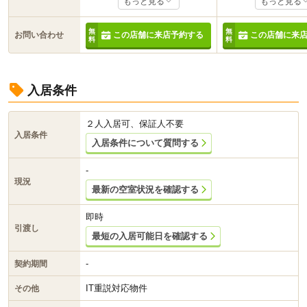
もっと見る
もっと見る
すぐに引っ越したい・・なども
可能です♪ 公式LIN
フットワークの軽い弊社スタッ
ID「@167pzpma
フが迅速にご対応させていただ
いただきお名前とご
お問い合わせ
この店舗に来店予約する
この店舗に来
きます。また送迎等も可能です
送信下さい。他業者
ので、お気軽にご相談下さい。
件も当店で一括内覧
入居条件
２人入居可、保証人不要
入居条件
入居条件について質問する
-
現況
最新の空室状況を確認する
即時
引渡し
最短の入居可能日を確認する
-
契約期間
IT重説対応物件
その他