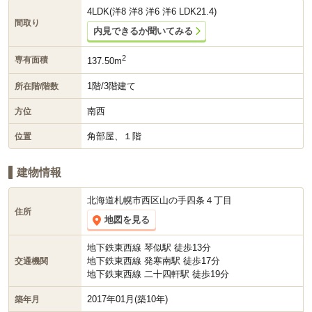
4LDK
(洋8 洋8 洋6 洋6 LDK21.4)
間取り
内見できるか聞いてみる
2
専有面積
137.50m
1階/3階建て
所在階/階数
南西
方位
角部屋、１階
位置
建物情報
北海道札幌市西区山の手四条４丁目
住所
地図を見る
地下鉄東西線 琴似駅 徒歩13分
地下鉄東西線 発寒南駅 徒歩17分
交通機関
地下鉄東西線 二十四軒駅 徒歩19分
2017年01月(築10年)
築年月