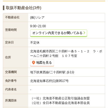
取扱不動産会社(3件)
(株)ソレア
不動産会社
9:00~21:00
営業時間
オンライン内見できるか聞いてみる
不定休
定休日
北海道札幌市西区二十四軒一条５－１－２ ラ・ポ
ール二十四軒２号館 １０７号室
住所
地図を見る
地下鉄東西線/二十四軒駅 歩1分
交通機関
北海道知事石狩(1)第9517号
免許番号
-
代表者名
（一社）北海道不動産公正取引協議会加盟
所属団体
（公社）全日本不動産協会北海道本部会員