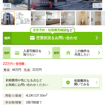
外観
1
20
見学予約
・
初期費用確認
など
空室状況をお問い合わせ
入居可能日を
この物件を
知りたい
内見したい
22
万円
管理費
-
44万円
22万円
敷金
礼金
初期費用や気になる点など
初期費用を
聞いてみる
お気軽にお問い合わせください
2
4LDK/137.50m
間取り/面積
1階/3階建て
所在階/階数