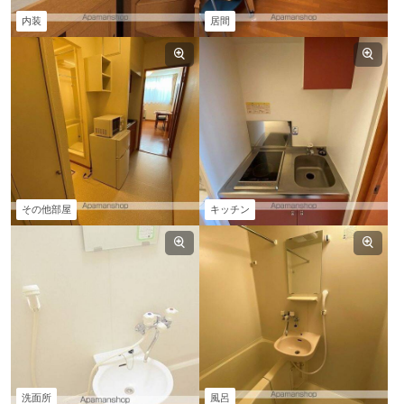
内装
居間
その他部屋
キッチン
洗面所
風呂