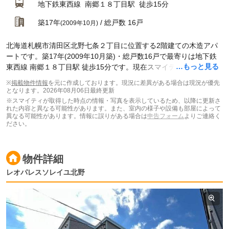
地下鉄東西線
南郷１８丁目駅
徒歩15分
築17年
/ 総戸数 16戸
(2009年10月)
北海道札幌市清田区北野七条２丁目に位置する2階建ての木造アパ
ートです。築17年(2009年10月築)・総戸数16戸で最寄りは地下鉄
…もっと見る
東西線 南郷１８丁目駅 徒歩15分です。現在スマイティに
賃貸募集
中の部屋が1件(1K)
掲載されています。
※
掲載物件情報
を元に作成しております。現況に差異がある場合は現況が優先
となります。
2026年08月06日最終更新
※スマイティが取得した時点の情報・写真を表示しているため、以降に更新さ
れた内容と異なる可能性があります。また、室内の様子や設備も部屋によって
異なる可能性があります。情報に誤りがある場合は
申告フォーム
よりご連絡く
ださい。
物件詳細
レオパレスソレイユ北野