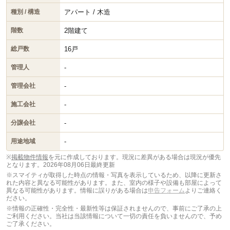
アパート / 木造
種別 / 構造
2階建て
階数
16戸
総戸数
-
管理人
-
管理会社
-
施工会社
-
分譲会社
-
用途地域
※
掲載物件情報
を元に作成しております。現況に差異がある場合は現況が優先
となります。
2026年08月06日最終更新
※スマイティが取得した時点の情報・写真を表示しているため、以降に更新さ
れた内容と異なる可能性があります。また、室内の様子や設備も部屋によって
異なる可能性があります。情報に誤りがある場合は
申告フォーム
よりご連絡く
ださい。
※情報の正確性・完全性・最新性等は保証されませんので、事前にご了承の上
ご利用ください。当社は当該情報について一切の責任を負いませんので、予め
ご了承ください。