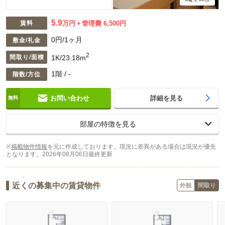
5.9
賃料
万円
管理費 6,500円
0円/1ヶ月
敷金/礼金
2
1K/23.18m
間取り/面積
1階 / -
階数/方位
お問い合わせ
詳細を見る
部屋の特徴を見る
※
掲載物件情報
を元に作成しております。現況に差異がある場合は現況が優先
となります。
2026年08月06日最終更新
近くの募集中の賃貸物件
外観
間取り