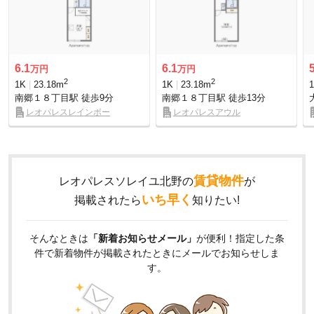
6.1
6.1
万円
万円
2
2
1K
23.18m
1K
23.18m
南郷１８丁目駅
徒歩9分
南郷１８丁目駅
徒歩13分
レオパレスレインボー
レオパレスアウル
賃貸物件
レオパレスソレイユ北野の
が
いち早く
掲載されたら
知りたい!
そんなときは
「新着お知らせメール」
が便利！指定した条
件で新着物件が掲載されたときにメールでお知らせしま
す。