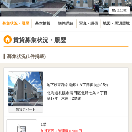
全10枚
募集状況・履歴
基本情報
物件詳細
写真・設備
地図・周辺環境
賃貸募集状況・履歴
募集状況(1件掲載)
地下鉄東西線 南郷１８丁目駅 徒歩15分
北海道札幌市清田区北野七条２丁目
築17年
木造
2階建
賃貸アパート
1階
5.9
万円
管理費 6,500円