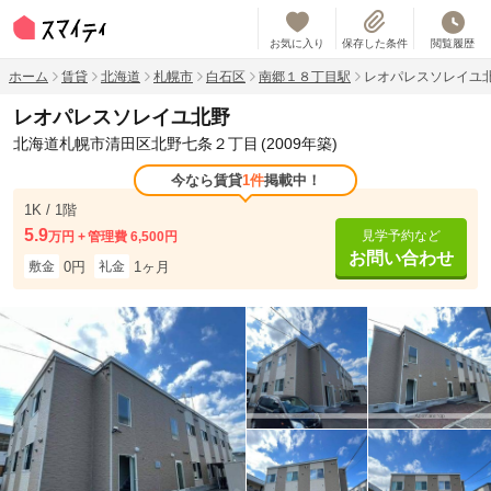
お気に入り
保存した条件
閲覧履歴
ホーム
賃貸
北海道
札幌市
白石区
南郷１８丁目駅
レオパレスソレイユ
レオパレスソレイユ北野
北海道札幌市清田区北野七条２丁目
(2009年築)
今なら賃貸
1件
掲載中！
1K / 1階
5.9
見学予約など
万円
管理費 6,500円
お問い合わせ
0円
1ヶ月
敷金
礼金