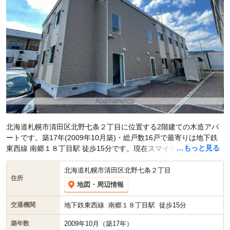
北海道札幌市清田区北野七条２丁目に位置する2階建ての木造アパ
ートです。築17年(2009年10月築)・総戸数16戸で最寄りは地下鉄
…もっと見る
東西線 南郷１８丁目駅 徒歩15分です。現在スマイティに
賃貸募集
中の部屋が1件(1K)
掲載されています。
北海道札幌市清田区北野七条２丁目
住所
地図・周辺情報
地下鉄東西線
南郷１８丁目駅
徒歩15分
交通機関
2009年10月（築17年）
築年数