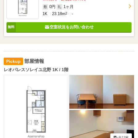
0円
1ヶ月
敷
礼
1K
23.18m
2
-
空室状況をお問い合わせ
部屋情報
レオパレスソレイユ北野 1K / 1階
全12枚