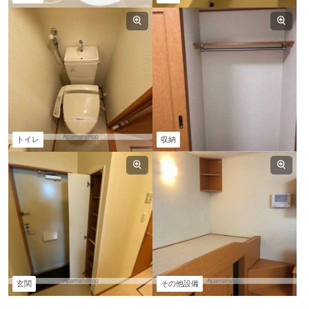
トイレ
収納
玄関
その他設備